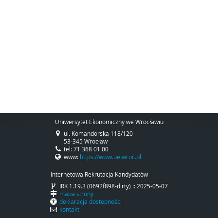
Uniwersytet Ekonomiczny we Wrocławiu
ul. Komandorska 118/120
53-345 Wrocław
tel: 71 368 01 00
www:
https://www.ue.wroc.pl
Internetowa Rekrutacja Kandydatów
IRK 1.19.3 (0692f898-dirty) :: 2025-05-07
mapa strony
deklaracja dostępności
kontakt