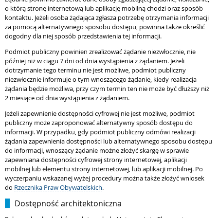
o którą stronę internetową lub aplikację mobilną chodzi oraz sposób
kontaktu. Jeżeli osoba żądająca zgłasza potrzebę otrzymania informacji
za pomocą alternatywnego sposobu dostępu, powinna także określić
dogodny dla niej sposób przedstawienia tej informacji.
Podmiot publiczny powinien zrealizować żądanie niezwłocznie, nie
później niż w ciągu 7 dni od dnia wystąpienia z żądaniem. Jeżeli
dotrzymanie tego terminu nie jest możliwe, podmiot publiczny
niezwłocznie informuje o tym wnoszącego żądanie, kiedy realizacja
żądania będzie możliwa, przy czym termin ten nie może być dłuższy niż
2 miesiące od dnia wystąpienia z żądaniem.
Jeżeli zapewnienie dostępności cyfrowej nie jest możliwe, podmiot
publiczny może zaproponować alternatywny sposób dostępu do
informacji. W przypadku, gdy podmiot publiczny odmówi realizacji
żądania zapewnienia dostępności lub alternatywnego sposobu dostępu
do informacji, wnoszący żądanie możne złożyć skargę w sprawie
zapewniana dostępności cyfrowej strony internetowej, aplikacji
mobilnej lub elementu strony internetowej, lub aplikacji mobilnej. Po
wyczerpaniu wskazanej wyżej procedury można także złożyć wniosek
do
Rzecznika Praw Obywatelskich
.
Dostępność architektoniczna