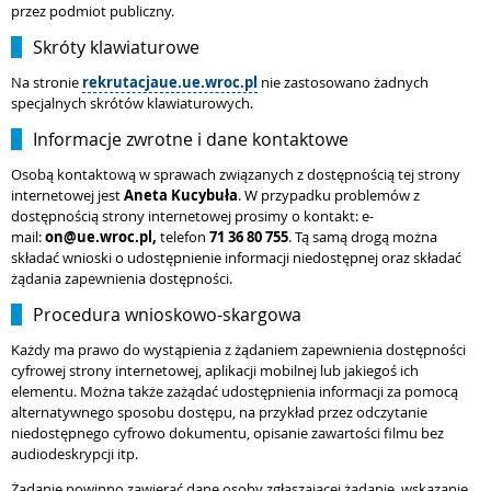
przez podmiot publiczny.
Skróty klawiaturowe
Na stronie
rekrutacjaue.ue.wroc.pl
nie zastosowano żadnych
specjalnych skrótów klawiaturowych.
Informacje zwrotne i dane kontaktowe
Osobą kontaktową w sprawach związanych z dostępnością tej strony
internetowej jest
Aneta Kucybuła
. W przypadku problemów z
dostępnością strony internetowej prosimy o kontakt: e-
mail:
on
@ue.wroc.pl,
telefon
71 36 80 755
. Tą samą drogą można
składać wnioski o udostępnienie informacji niedostępnej oraz składać
żądania zapewnienia dostępności.
Procedura wnioskowo-skargowa
Każdy ma prawo do wystąpienia z żądaniem zapewnienia dostępności
cyfrowej strony internetowej, aplikacji mobilnej lub jakiegoś ich
elementu. Można także zażądać udostępnienia informacji za pomocą
alternatywnego sposobu dostępu, na przykład przez odczytanie
niedostępnego cyfrowo dokumentu, opisanie zawartości filmu bez
audiodeskrypcji itp.
Żądanie powinno zawierać dane osoby zgłaszającej żądanie, wskazanie,