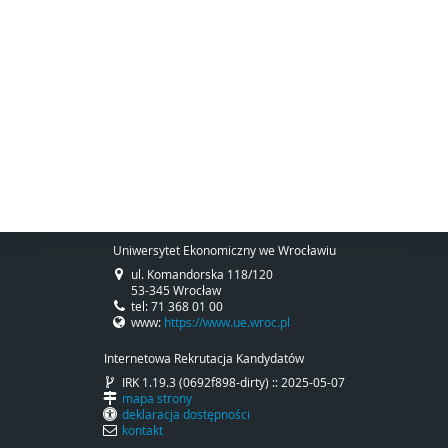
Uniwersytet Ekonomiczny we Wrocławiu
ul. Komandorska 118/120
53-345 Wrocław
tel: 71 368 01 00
www:
https://www.ue.wroc.pl
Internetowa Rekrutacja Kandydatów
IRK 1.19.3 (0692f898-dirty) :: 2025-05-07
mapa strony
deklaracja dostępności
kontakt