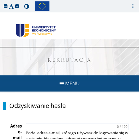
REKRUTACJA
MENU
Odzyskiwanie hasła
Adres
0 / 100
e-
Podaj adres e-mail, którego używasz do logowania się w
mail
systemie. Na podany adres otrzymasz jednorazowy