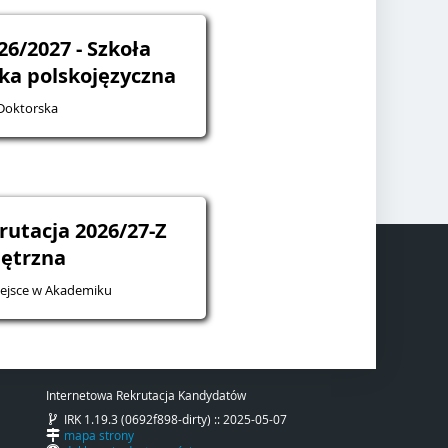
26/2027 - Szkoła
żka polskojęzyczna
Doktorska
rutacja 2026/27-Z
ętrzna
iejsce w Akademiku
Internetowa Rekrutacja Kandydatów
IRK 1.19.3 (0692f898-dirty) :: 2025-05-07
mapa strony