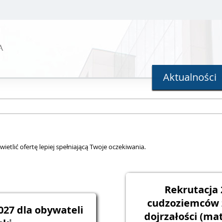
A
Aktualności
ietlić ofertę lepiej spełniającą Twoje oczekiwania.
Rekrutacja 
cudzoziemców
027 dla obywateli
dojrzałości (m