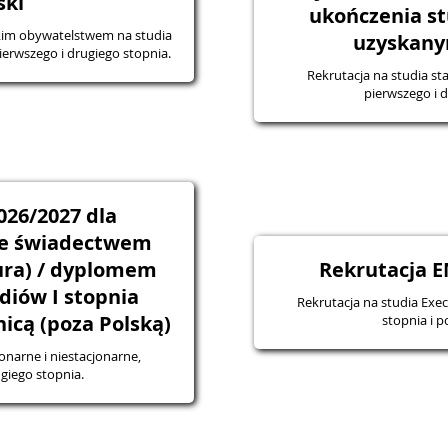
ski
ukończenia st
kim obywatelstwem na studia
uzyskany
ierwszego i drugiego stopnia.
Rekrutacja na studia st
pierwszego i d
026/2027 dla
e świadectwem
ura) / dyplomem
Rekrutacja 
diów I stopnia
Rekrutacja na studia Exec
icą (poza Polską)
stopnia i 
onarne i niestacjonarne,
giego stopnia.