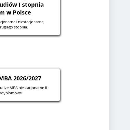
udiów I stopnia
m w Polsce
acjonarne i niestacjonarne,
rugiego stopnia.
EMBA 2026/2027
utive MBA niestacjonarne II
podyplomowe.