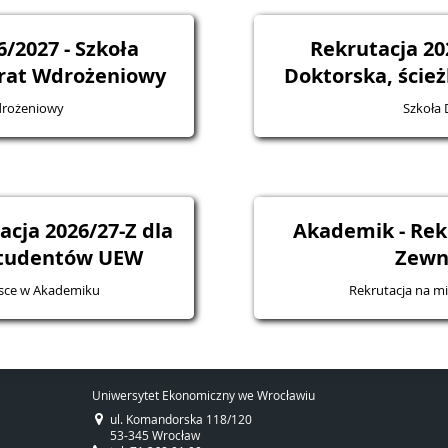
/2027 - Szkoła
Rekrutacja 20
rat Wdrożeniowy
Doktorska, ście
drożeniowy
Szkoła 
cja 2026/27-Z dla
Akademik - Rek
studentów UEW
Zewn
jsce w Akademiku
Rekrutacja na m
Uniwersytet Ekonomiczny we Wrocławiu
ul. Komandorska 118/120
53-345 Wrocław