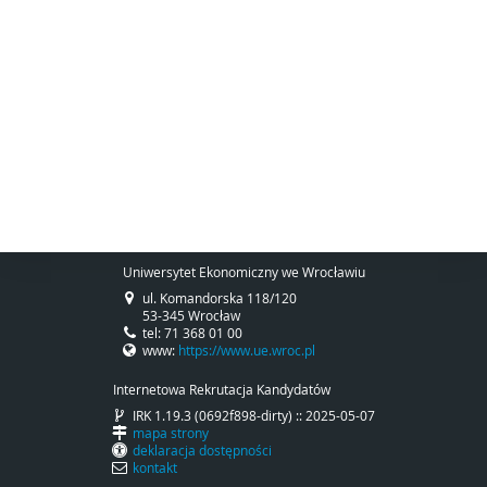
Uniwersytet Ekonomiczny we Wrocławiu
ul. Komandorska 118/120
53-345 Wrocław
tel: 71 368 01 00
www:
https://www.ue.wroc.pl
Internetowa Rekrutacja Kandydatów
IRK 1.19.3 (0692f898-dirty) :: 2025-05-07
mapa strony
deklaracja dostępności
kontakt