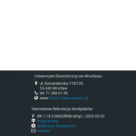
Uniwersytet Ekonomiczny we Wrocławiu
ul. Komandorska 118/120
53-345 Wrocław
tel: 71 368 01 00
www:
https://www.ue.wroc.pl
Internetowa Rekrutacja Kandydatów
IRK 1.19.3 (0692f898-dirty) :: 2025-05-07
mapa strony
deklaracja dostępności
kontakt