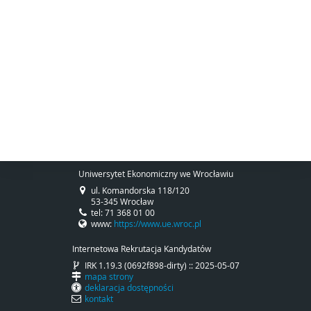
Uniwersytet Ekonomiczny we Wrocławiu
ul. Komandorska 118/120
53-345 Wrocław
tel: 71 368 01 00
www:
https://www.ue.wroc.pl
Internetowa Rekrutacja Kandydatów
IRK 1.19.3 (0692f898-dirty) :: 2025-05-07
mapa strony
deklaracja dostępności
kontakt