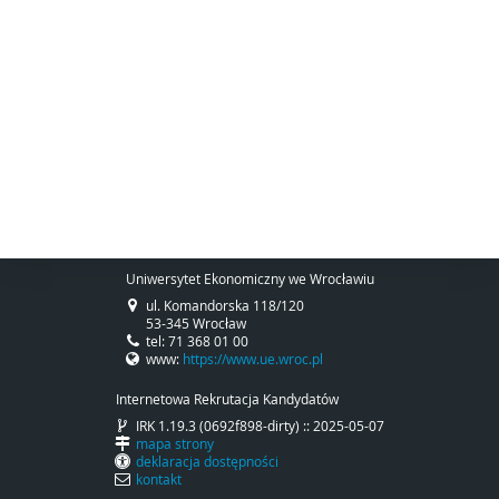
Uniwersytet Ekonomiczny we Wrocławiu
ul. Komandorska 118/120
53-345 Wrocław
tel: 71 368 01 00
www:
https://www.ue.wroc.pl
Internetowa Rekrutacja Kandydatów
IRK 1.19.3 (0692f898-dirty) :: 2025-05-07
mapa strony
deklaracja dostępności
kontakt