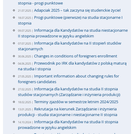
stopnia - progi punktowe
Adapciak 2025 – tak zaczyna się studenckie życie!
21.07.2025 |
Progi punktowe (pierwsze) na studia stacjonarne I
18.07.2025 |
stopnia
Informacja dla Kandydatów na studia niestacjonarne
09.07.2025 |
II stopnia prowadzone w języku angielskim
Informacja dla kandydatów na II stopień studiów
07.07.2025 |
stacjonarnych
Changes in conditions of foreigners enrollment
30.06.2025 |
Przewodnik po IRK dla kandydatów z polską maturą
04.06.2025 |
na studia I stopnia
Important information about changing rules for
27.05.2025 |
foreigners candidates
Informacja dla kandydatów na studia II stopnia
27.02.2025 |
studiów stacjonarnych (Zarządzanie i inżynieria produkcji)
Terminy zjazdów w semestrze letnim 2024/2025
18.02.2025 |
Rekrutacja na kierunek Zarządzanie i inżynieria
13.01.2025 |
produkcji - studia stacjonarne i niestacjonarne II stopnia
Informacja dla Kandydatów na studia II stopnia
14.10.2024 |
prowadzone w języku angielskim