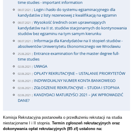
time studies - important information
Login i hasło do systemu egzaminacyjnego dla
08.07.2021 |
kandydatów z listy rezerwowej z kwalifikacją na egzamin
Wysokość średnich ocen uprawniających
08.07.2021 |
kandydatów na II st. studiów stacjonarnych do kontynowania
studiów bez egzaminu na tym samym kierunku
Informacja dla Kandydatów na II stopień studiów -
08.07.2021 |
absolwentów Uniwersytetu Ekonomicznego we Wrocławiu
Entrance examination for the master degree full-
25.06.2021 |
time studies
UWAGA
02.06.2021 |
OPŁATY REKRUTACYJNE – USTALANIE PRIORYTETÓW
02.06.2021 |
INDYWIDUALNY NUMER KONTA BANKOWEGO
02.06.2021 |
ZGŁOSZENIE REKRUTACYJNE – STUDIA I STOPNIA
02.06.2021 |
KANDYDACI MATURZYŚCI 2021 – JAK WPROWADZIĆ
02.06.2021 |
DANE?
Komisja Rekrutacyjna postanowiła o przedłużeniu rekrutacji na studia
niestacjonarne I i II stopnia.
Termin zgłoszeń rekrutacyjnych oraz
dokonywania opłat rekrutacyjnych (85 zł) ustalono na: