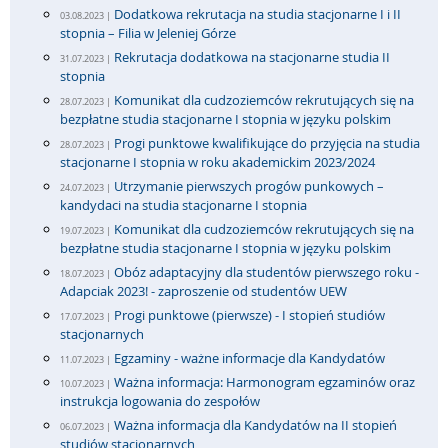
Dodatkowa rekrutacja na studia stacjonarne I i II
03.08.2023 |
stopnia – Filia w Jeleniej Górze
Rekrutacja dodatkowa na stacjonarne studia II
31.07.2023 |
stopnia
Komunikat dla cudzoziemców rekrutujących się na
28.07.2023 |
bezpłatne studia stacjonarne I stopnia w języku polskim
Progi punktowe kwalifikujące do przyjęcia na studia
28.07.2023 |
stacjonarne I stopnia w roku akademickim 2023/2024
Utrzymanie pierwszych progów punkowych –
24.07.2023 |
kandydaci na studia stacjonarne I stopnia
Komunikat dla cudzoziemców rekrutujących się na
19.07.2023 |
bezpłatne studia stacjonarne I stopnia w języku polskim
Obóz adaptacyjny dla studentów pierwszego roku -
18.07.2023 |
Adapciak 2023! - zaproszenie od studentów UEW
Progi punktowe (pierwsze) - I stopień studiów
17.07.2023 |
stacjonarnych
Egzaminy - ważne informacje dla Kandydatów
11.07.2023 |
Ważna informacja: Harmonogram egzaminów oraz
10.07.2023 |
instrukcja logowania do zespołów
Ważna informacja dla Kandydatów na II stopień
06.07.2023 |
studiów stacjonarnych