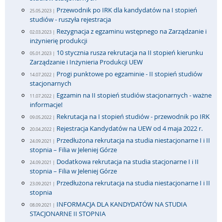
Przewodnik po IRK dla kandydatów na I stopień
25.05.2023 |
studiów - ruszyła rejestracja
Rezygnacja z egzaminu wstępnego na Zarządzanie i
02.03.2023 |
inżynierię produkcji
10 stycznia rusza rekrutacja na II stopień kierunku
05.01.2023 |
Zarządzanie i Inżynieria Produkcji UEW
Progi punktowe po egzaminie - II stopień studiów
14.07.2022 |
stacjonarnych
Egzamin na II stopień studiów stacjonarnych - ważne
11.07.2022 |
informacje!
Rekrutacja na I stopień studiów - przewodnik po IRK
09.05.2022 |
Rejestracja Kandydatów na UEW od 4 maja 2022 r.
20.04.2022 |
Przedłużona rekrutacja na studia niestacjonarne I i II
24.09.2021 |
stopnia – Filia w Jeleniej Górze
Dodatkowa rekrutacja na studia stacjonarne I i II
24.09.2021 |
stopnia – Filia w Jeleniej Górze
Przedłużona rekrutacja na studia niestacjonarne I i II
23.09.2021 |
stopnia
INFORMACJA DLA KANDYDATÓW NA STUDIA
08.09.2021 |
STACJONARNE II STOPNIA