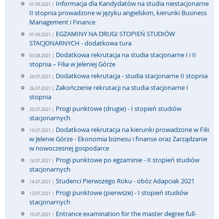
Informacja dla Kandydatów na studia niestacjonarne
01.09.2021 |
II stopnia prowadzone w języku angielskim, kierunki Business
Management i Finance
EGZAMINY NA DRUGI STOPIEŃ STUDIÓW
01.09.2021 |
STACJONARNYCH - dodatkowa tura
Dodatkowa rekrutacja na studia stacjonarne I i II
03.08.2021 |
stopnia – Filia w Jeleniej Górze
Dodatkowa rekrutacja - studia stacjonarne II stopnia
29.07.2021 |
Zakończenie rekrutacji na studia stacjonarne I
26.07.2021 |
stopnia
Progi punktowe (drugie) - I stopień studiów
20.07.2021 |
stacjonarnych
Dodatkowa rekrutacja na kierunki prowadzone w Filii
19.07.2021 |
w Jelenie Górze - Ekonomia biznesu i finanse oraz Zarządzanie
w nowoczesnej gospodarce
Progi punktowe po egzaminie - II stopień studiów
14.07.2021 |
stacjonarnych
Studenci Pierwszego Roku - obóz Adapciak 2021
14.07.2021 |
Progi punktowe (pierwsze) - I stopień studiów
13.07.2021 |
stacjonarnych
Entrance examination for the master degree full-
10.07.2021 |