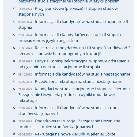
bezpłatne studia stacjonarne I stopnia w języku polskim
Progi punktowe (pierwsze) - I stopień studiów
18.07.2024 |
stacjonarnych
Informacja dla kandydatów na studia stacjonarne II
08.07.2024 |
stopnia
Informacja dla Kandydatów na studia II stopnia
28.06.2024 |
prowadzone w języku angielskim
Rejestracja kandydatów na I i II stopień studiów od 3
13.06.2024 |
czerwca – sprawdź harmonogramy rekrutacji!
Decyzja Komisji Rekrutacyjnej w sprawie odstąpienia
26.02.2024 |
od egzaminu na studia stacjonarne II stopnia
Informacja dla kandydatów na studia niestacjonarne
03.10.2023 |
Przedłużona rekrutacja na studia niestacjonarne
27.09.2023 |
Kandydaci na studia stacjonarne I stopnia – kierunek
21.09.2023 |
Zarządzanie i inżynieria produkcji (wyniki dodatkowej
rekrutacji)
Informacja dla kandydatów na studia II stopnia
20.09.2023 |
studiów stacjonarnych
Dodatkowa rekrutacja - Zarządzanie i inżynieria
29.08.2023 |
producji - I stopień studiów stacjonarnych
Rekrutacja na nowe kierunki w Jeleniej Górze
09.08.2023 |