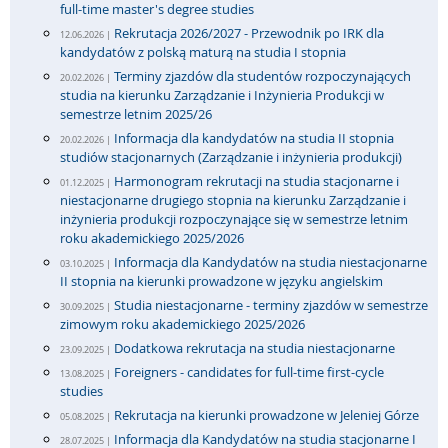
full-time master's degree studies
Rekrutacja 2026/2027 - Przewodnik po IRK dla
12.06.2026 |
kandydatów z polską maturą na studia I stopnia
Terminy zjazdów dla studentów rozpoczynających
20.02.2026 |
studia na kierunku Zarządzanie i Inżynieria Produkcji w
semestrze letnim 2025/26
Informacja dla kandydatów na studia II stopnia
20.02.2026 |
studiów stacjonarnych (Zarządzanie i inżynieria produkcji)
Harmonogram rekrutacji na studia stacjonarne i
01.12.2025 |
niestacjonarne drugiego stopnia na kierunku Zarządzanie i
inżynieria produkcji rozpoczynające się w semestrze letnim
roku akademickiego 2025/2026
Informacja dla Kandydatów na studia niestacjonarne
03.10.2025 |
II stopnia na kierunki prowadzone w języku angielskim
Studia niestacjonarne - terminy zjazdów w semestrze
30.09.2025 |
zimowym roku akademickiego 2025/2026
Dodatkowa rekrutacja na studia niestacjonarne
23.09.2025 |
Foreigners - candidates for full-time first-cycle
13.08.2025 |
studies
Rekrutacja na kierunki prowadzone w Jeleniej Górze
05.08.2025 |
Informacja dla Kandydatów na studia stacjonarne I
28.07.2025 |