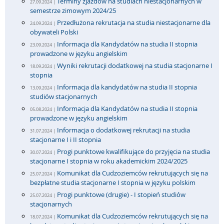
Terminy zjazdów na studiach niestacjonarnych w
27.09.2024 |
semestrze zimowym 2024/25
Przedłużona rekrutacja na studia niestacjonarne dla
24.09.2024 |
obywateli Polski
Informacja dla Kandydatów na studia II stopnia
23.09.2024 |
prowadzone w języku angielskim
Wyniki rekrutacji dodatkowej na studia stacjonarne I
18.09.2024 |
stopnia
Informacja dla kandydatów na studia II stopnia
13.09.2024 |
studiów stacjonarnych
Informacja dla Kandydatów na studia II stopnia
05.08.2024 |
prowadzone w języku angielskim
Informacja o dodatkowej rekrutacji na studia
31.07.2024 |
stacjonarne I i II stopnia
Progi punktowe kwalifikujące do przyjęcia na studia
30.07.2024 |
stacjonarne I stopnia w roku akademickim 2024/2025
Komunikat dla Cudzoziemców rekrutujących się na
25.07.2024 |
bezpłatne studia stacjonarne I stopnia w języku polskim
Progi punktowe (drugie) - I stopień studiów
25.07.2024 |
stacjonarnych
Komunikat dla Cudzoziemców rekrutujących się na
18.07.2024 |