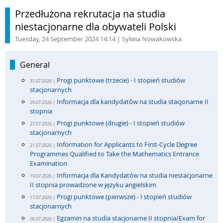
Przedłużona rekrutacja na studia
niestacjonarne dla obywateli Polski
Tuesday, 24 September 2024 14:14
| Sylwia Nowakowska
General
Progi punktowe (trzecie) - I stopień studiów
31.07.2026 |
stacjonarnych
Informacja dla kandydatów na studia stacjonarne II
29.07.2026 |
stopnia
Progi punktowe (drugie) - I stopień studiów
27.07.2026 |
stacjonarnych
Information for Applicants to First-Cycle Degree
21.07.2026 |
Programmes Qualified to Take the Mathematics Entrance
Examination
Informacja dla Kandydatów na studia niestacjonarne
19.07.2026 |
II stopnia prowadzone w języku angielskim
Progi punktowe (pierwsze) - I stopień studiów
17.07.2026 |
stacjonarnych
Egzamin na studia stacjonarne II stopnia/Exam for
06.07.2026 |