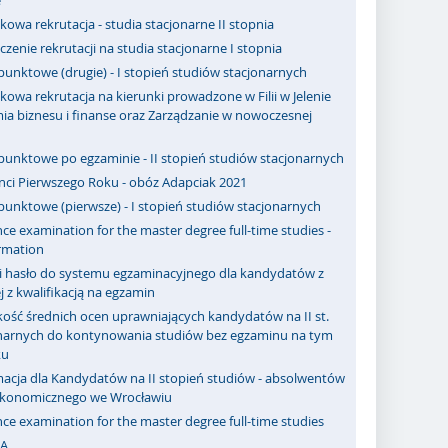
e
owa rekrutacja - studia stacjonarne II stopnia
zenie rekrutacji na studia stacjonarne I stopnia
punktowe (drugie) - I stopień studiów stacjonarnych
owa rekrutacja na kierunki prowadzone w Filii w Jelenie
ia biznesu i finanse oraz Zarządzanie w nowoczesnej
punktowe po egzaminie - II stopień studiów stacjonarnych
nci Pierwszego Roku - obóz Adapciak 2021
punktowe (pierwsze) - I stopień studiów stacjonarnych
ce examination for the master degree full-time studies -
rmation
 i hasło do systemu egzaminacyjnego dla kandydatów z
j z kwalifikacją na egzamin
ość średnich ocen uprawniających kandydatów na II st.
onarnych do kontynowania studiów bez egzaminu na tym
ku
macja dla Kandydatów na II stopień studiów - absolwentów
Ekonomicznego we Wrocławiu
ce examination for the master degree full-time studies
A