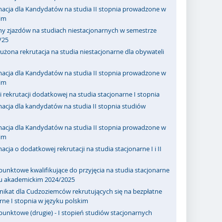
macja dla Kandydatów na studia II stopnia prowadzone w
kim
ny zjazdów na studiach niestacjonarnych w semestrze
/25
użona rekrutacja na studia niestacjonarne dla obywateli
macja dla Kandydatów na studia II stopnia prowadzone w
kim
 rekrutacji dodatkowej na studia stacjonarne I stopnia
acja dla kandydatów na studia II stopnia studiów
macja dla Kandydatów na studia II stopnia prowadzone w
kim
acja o dodatkowej rekrutacji na studia stacjonarne I i II
punktowe kwalifikujące do przyjęcia na studia stacjonarne
ku akademickim 2024/2025
ikat dla Cudzoziemców rekrutujących się na bezpłatne
rne I stopnia w języku polskim
punktowe (drugie) - I stopień studiów stacjonarnych