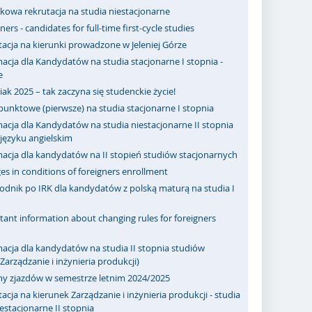
kowa rekrutacja na studia niestacjonarne
ners - candidates for full-time first-cycle studies
acja na kierunki prowadzone w Jeleniej Górze
acja dla Kandydatów na studia stacjonarne I stopnia -
e
ak 2025 – tak zaczyna się studenckie życie!
punktowe (pierwsze) na studia stacjonarne I stopnia
acja dla Kandydatów na studia niestacjonarne II stopnia
ęzyku angielskim
macja dla kandydatów na II stopień studiów stacjonarnych
s in conditions of foreigners enrollment
odnik po IRK dla kandydatów z polską maturą na studia I
ant information about changing rules for foreigners
acja dla kandydatów na studia II stopnia studiów
Zarządzanie i inżynieria produkcji)
ny zjazdów w semestrze letnim 2024/2025
acja na kierunek Zarządzanie i inżynieria produkcji - studia
iestacjonarne II stopnia