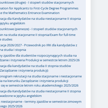
punktowe (drugie) - I stopień studiów stacjonarnych
ation for Applicants to First-Cycle Degree Programmes
ake the Mathematics Entrance Examination
acja dla Kandydatów na studia niestacjonarne II stopnia
ęzyku angielskim
punktowe (pierwsze) - I stopień studiów stacjonarnych
n na studia stacjonarne II stopnia/Exam for full-time
e studies
tacja 2026/2027 - Przewodnik po IRK dla kandydatów z
a studia I stopnia
ny zjazdów dla studentów rozpoczynających studia na
zanie i Inżynieria Produkcji w semestrze letnim 2025/26
acja dla kandydatów na studia II stopnia studiów
Zarządzanie i inżynieria produkcji)
ogram rekrutacji na studia stacjonarne i niestacjonarne
a na kierunku Zarządzanie i inżynieria produkcji
 się w semestrze letnim roku akademickiego 2025/2026
acja dla Kandydatów na studia niestacjonarne II stopnia
owadzone w języku angielskim
a niestacjonarne - terminy zjazdów w semestrze zimowym
kiego 2025/2026