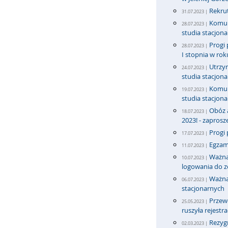
Rekrut
31.07.2023 |
Komun
28.07.2023 |
studia stacjona
Progi 
28.07.2023 |
I stopnia w ro
Utrzy
24.07.2023 |
studia stacjona
Komun
19.07.2023 |
studia stacjona
Obóz 
18.07.2023 |
2023! - zapros
Progi 
17.07.2023 |
Egzam
11.07.2023 |
Ważna
10.07.2023 |
logowania do 
Ważna
06.07.2023 |
stacjonarnych
Przew
25.05.2023 |
ruszyła rejestra
Rezygn
02.03.2023 |