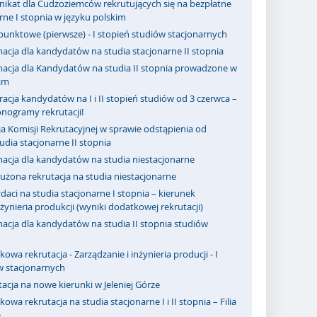
ikat dla Cudzoziemców rekrutujących się na bezpłatne
rne I stopnia w języku polskim
punktowe (pierwsze) - I stopień studiów stacjonarnych
acja dla kandydatów na studia stacjonarne II stopnia
macja dla Kandydatów na studia II stopnia prowadzone w
kim
racja kandydatów na I i II stopień studiów od 3 czerwca –
nogramy rekrutacji!
a Komisji Rekrutacyjnej w sprawie odstąpienia od
dia stacjonarne II stopnia
macja dla kandydatów na studia niestacjonarne
użona rekrutacja na studia niestacjonarne
aci na studia stacjonarne I stopnia – kierunek
nżynieria produkcji (wyniki dodatkowej rekrutacji)
acja dla kandydatów na studia II stopnia studiów
owa rekrutacja - Zarządzanie i inżynieria producji - I
w stacjonarnych
acja na nowe kierunki w Jeleniej Górze
owa rekrutacja na studia stacjonarne I i II stopnia – Filia
e