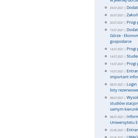
w Jeleniej Górz
Dodatk
29.07.2021 |
Zakońc
26.07.2021 |
Progi 
20.07.2021 |
Dodatk
19.07.2021 |
Górze - Ekonom
gospodarce
Progi 
14.07.2021 |
Stude
14.07.2021 |
Progi 
13.07.2021 |
Entran
10.07.2021 |
important info
Login
08.07.2021 |
listy rezerwowe
Wysok
08.07.2021 |
studiów stacj
samym kierun
Infor
08.07.2021 |
Uniwersytetu 
Entran
25.06.2021 |
UWAG
02.06.2021 |