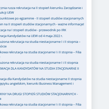
cznia rusza rekrutacja na II stopień kierunku Zarządzanie i
dukcji UEW
punktowe po egzaminie - II stopień studiów stacjonarnych
n na II stopień studiów stacjonarnych - ważne informacje!
acja na I stopień studiów - przewodnik po IRK
tracja Kandydatów na UEW od 4 maja 2022 r.
użona rekrutacja na studia niestacjonarne I i II stopnia –
 Górze
owa rekrutacja na studia stacjonarne I i II stopnia – Filia
e
użona rekrutacja na studia niestacjonarne I i II stopnia
MACJA DLA KANDYDATÓW NA STUDIA STACJONARNE II
acja dla Kandydatów na studia niestacjonarne II stopnia
ęzyku angielskim, kierunki Business Management i
INY NA DRUGI STOPIEŃ STUDIÓW STACJONARNYCH -
a
owa rekrutacja na studia stacjonarne I i II stopnia – Filia