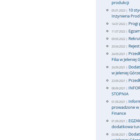
produkcji
10 sty
05.01.2023 |
Inżynieria Pro
Progi 
14.07.2022 |
Egzami
11.07.2022 |
Rekrut
09.05.2022 |
Rejes
20.04.2022 |
Przedł
24.09.2021 |
Filia w Jeleniej
Dodatk
24.09.2021 |
w Jeleniej Górz
Przedł
23.09.2021 |
INFOR
08.09.2021 |
STOPNIA
Inform
01.09.2021 |
prowadzone w j
Finance
EGZAM
01.09.2021 |
dodatkowa tur
Dodatk
03.08.2021 |