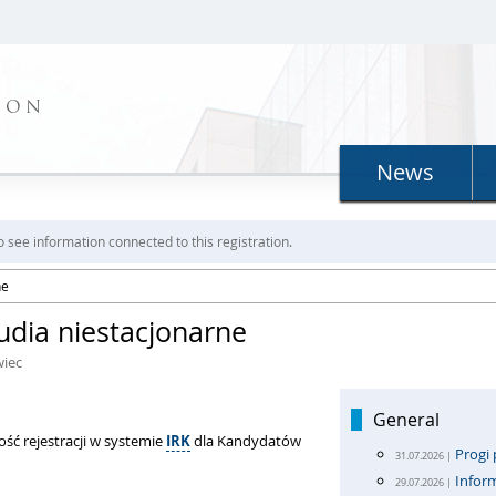
ION
News
o see information connected to this registration.
ne
udia niestacjonarne
wiec
General
ć rejestracji w systemie
IRK
dla Kandydatów
Progi 
31.07.2026 |
Inform
29.07.2026 |