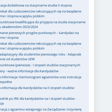
acja dodatkowa na stacjonarne studia II stopnia
ikat dla cudzoziemców rekrutujących się na bezpłatne
rne I stopnia w języku polskim
punktowe kwalifikujące do przyjęcia na studia stacjonarne
ku akademickim 2023/2024
manie pierwszych progów punkowych – kandydaci na
rne I stopnia
ikat dla cudzoziemców rekrutujących się na bezpłatne
rne I stopnia w języku polskim
adaptacyjny dla studentów pierwszego roku - Adapciak
zenie od studentów UEW
punktowe (pierwsze) - I stopień studiów stacjonarnych
iny - ważne informacje dla Kandydatów
 informacja: Harmonogram egzaminów oraz instrukcja
zespołów
 informacja dla Kandydatów na II stopień studiów
odnik po IRK dla kandydatów na I stopień studiów -
cja
acja z egzaminu wstępnego na Zarządzanie i inżynierię