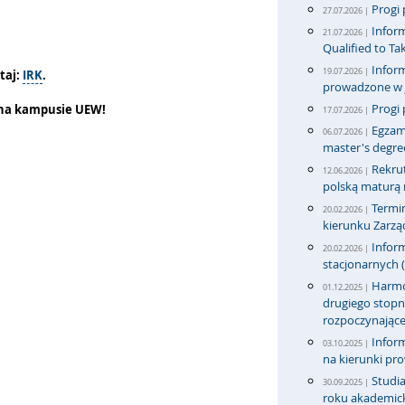
Progi 
27.07.2026 |
Inform
21.07.2026 |
Qualified to T
Inform
19.07.2026 |
utaj:
IRK
.
prowadzone w j
Progi 
 na kampusie UEW!
17.07.2026 |
Egzami
06.07.2026 |
master's degre
Rekru
12.06.2026 |
polską maturą n
Termi
20.02.2026 |
kierunku Zarząd
Inform
20.02.2026 |
stacjonarnych (
Harmon
01.12.2025 |
drugiego stopni
rozpoczynające
Inform
03.10.2025 |
na kierunki pr
Studi
30.09.2025 |
roku akademic