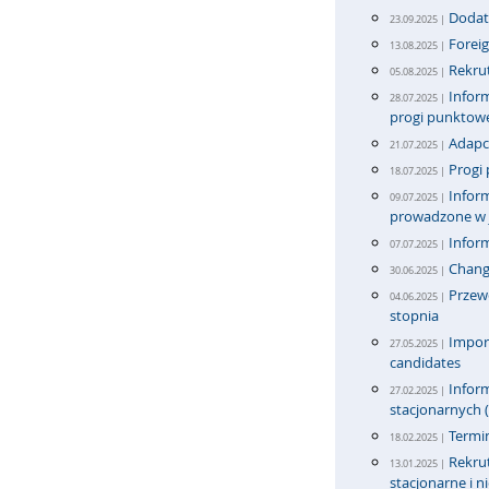
Dodat
23.09.2025 |
Foreig
13.08.2025 |
Rekrut
05.08.2025 |
Inform
28.07.2025 |
progi punktow
Adapci
21.07.2025 |
Progi 
18.07.2025 |
Inform
09.07.2025 |
prowadzone w j
Infor
07.07.2025 |
Change
30.06.2025 |
Przew
04.06.2025 |
stopnia
Import
27.05.2025 |
candidates
Inform
27.02.2025 |
stacjonarnych (
Termi
18.02.2025 |
Rekrut
13.01.2025 |
stacjonarne i n