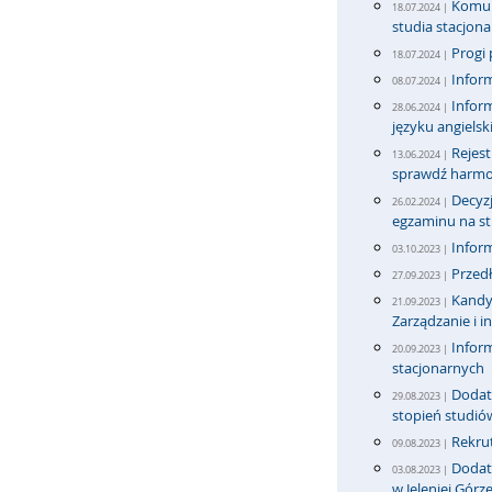
Komun
18.07.2024 |
studia stacjona
Progi 
18.07.2024 |
Inform
08.07.2024 |
Infor
28.06.2024 |
języku angiels
Rejest
13.06.2024 |
sprawdź harmo
Decyzj
26.02.2024 |
egzaminu na stu
Infor
03.10.2023 |
Przedł
27.09.2023 |
Kandyd
21.09.2023 |
Zarządzanie i i
Inform
20.09.2023 |
stacjonarnych
Dodatk
29.08.2023 |
stopień studió
Rekrut
09.08.2023 |
Dodatk
03.08.2023 |
w Jeleniej Górz