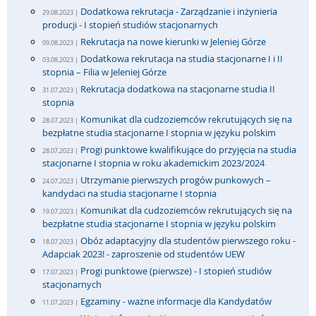
Dodatkowa rekrutacja - Zarządzanie i inżynieria
29.08.2023 |
producji - I stopień studiów stacjonarnych
Rekrutacja na nowe kierunki w Jeleniej Górze
09.08.2023 |
Dodatkowa rekrutacja na studia stacjonarne I i II
03.08.2023 |
stopnia – Filia w Jeleniej Górze
Rekrutacja dodatkowa na stacjonarne studia II
31.07.2023 |
stopnia
Komunikat dla cudzoziemców rekrutujących się na
28.07.2023 |
bezpłatne studia stacjonarne I stopnia w języku polskim
Progi punktowe kwalifikujące do przyjęcia na studia
28.07.2023 |
stacjonarne I stopnia w roku akademickim 2023/2024
Utrzymanie pierwszych progów punkowych –
24.07.2023 |
kandydaci na studia stacjonarne I stopnia
Komunikat dla cudzoziemców rekrutujących się na
19.07.2023 |
bezpłatne studia stacjonarne I stopnia w języku polskim
Obóz adaptacyjny dla studentów pierwszego roku -
18.07.2023 |
Adapciak 2023! - zaproszenie od studentów UEW
Progi punktowe (pierwsze) - I stopień studiów
17.07.2023 |
stacjonarnych
Egzaminy - ważne informacje dla Kandydatów
11.07.2023 |