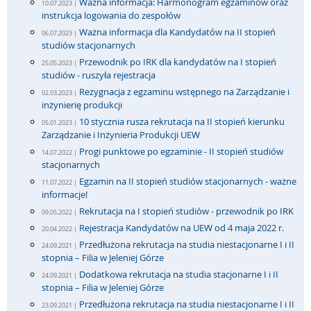
Ważna informacja: Harmonogram egzaminów oraz
10.07.2023 |
instrukcja logowania do zespołów
Ważna informacja dla Kandydatów na II stopień
06.07.2023 |
studiów stacjonarnych
Przewodnik po IRK dla kandydatów na I stopień
25.05.2023 |
studiów - ruszyła rejestracja
Rezygnacja z egzaminu wstępnego na Zarządzanie i
02.03.2023 |
inżynierię produkcji
10 stycznia rusza rekrutacja na II stopień kierunku
05.01.2023 |
Zarządzanie i Inżynieria Produkcji UEW
Progi punktowe po egzaminie - II stopień studiów
14.07.2022 |
stacjonarnych
Egzamin na II stopień studiów stacjonarnych - ważne
11.07.2022 |
informacje!
Rekrutacja na I stopień studiów - przewodnik po IRK
09.05.2022 |
Rejestracja Kandydatów na UEW od 4 maja 2022 r.
20.04.2022 |
Przedłużona rekrutacja na studia niestacjonarne I i II
24.09.2021 |
stopnia – Filia w Jeleniej Górze
Dodatkowa rekrutacja na studia stacjonarne I i II
24.09.2021 |
stopnia – Filia w Jeleniej Górze
Przedłużona rekrutacja na studia niestacjonarne I i II
23.09.2021 |