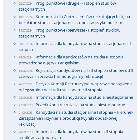
Progi punktowe (drugie) - I stopień studiów
25.07.2024 |
stacjonarnych
Komunikat dla Cudzoziemców rekrutujących się na
18.07.2024 |
bezpłatne studia stacjonarne I stopnia w języku polskim
Progi punktowe (pierwsze) - I stopień studiów
18.07.2024 |
stacjonarnych
Informacja dla kandydatów na studia stacjonarne II
08.07.2024 |
stopnia
Informacja dla Kandydatów na studia II stopnia
28.06.2024 |
prowadzone w języku angielskim
Rejestracja kandydatów na I i II stopień studiów od 3
13.06.2024 |
czerwca – sprawdź harmonogramy rekrutacji!
Decyzja Komisji Rekrutacyjnej w sprawie odstąpienia
26.02.2024 |
od egzaminu na studia stacjonarne II stopnia
Informacja dla kandydatów na studia niestacjonarne
03.10.2023 |
Przedłużona rekrutacja na studia niestacjonarne
27.09.2023 |
Kandydaci na studia stacjonarne I stopnia – kierunek
21.09.2023 |
Zarządzanie i inżynieria produkcji (wyniki dodatkowej
rekrutacji)
Informacja dla kandydatów na studia II stopnia
20.09.2023 |
studiów stacjonarnych