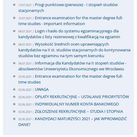
Progi punktowe (pierwsze) - I stopień studiów
13.07.2021 |
stacjonarnych
Entrance examination for the master degree full-
10.07.2021 |
time studies - important information
Login i hasło do systemu egzaminacyjnego dla
08.07.2021 |
kandydatów z listy rezerwowej z kwalifikacją na egzamin
Wysokość średnich ocen uprawniających
08.07.2021 |
kandydatów na II st. studiów stacjonarnych do kontynowania
studiów bez egzaminu na tym samym kierunku
Informacja dla Kandydatów na II stopień studiów -
08.07.2021 |
absolwentów Uniwersytetu Ekonomicznego we Wrocławiu
Entrance examination for the master degree full-
25.06.2021 |
time studies
UWAGA
02.06.2021 |
OPŁATY REKRUTACYJNE – USTALANIE PRIORYTETÓW
02.06.2021 |
INDYWIDUALNY NUMER KONTA BANKOWEGO
02.06.2021 |
ZGŁOSZENIE REKRUTACYJNE – STUDIA I STOPNIA
02.06.2021 |
KANDYDACI MATURZYŚCI 2021 – JAK WPROWADZIĆ
02.06.2021 |
DANE?