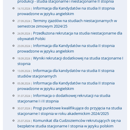
produkcji - studia stacjonarne i niestacjonarne II stopnia
Informacja dla Kandydatów na studia II stopnia
14.10.2024 |
prowadzone w języku angielskim
Terminy zjazdów na studiach niestacjonarnych w
27.09.2024 |
semestrze zimowym 2024/25
Przedłużona rekrutacja na studia niestacjonarne dla
24.09.2024 |
obywateli Polski
Informacja dla Kandydatów na studia II stopnia
23.09.2024 |
prowadzone w języku angielskim
Wyniki rekrutacji dodatkowej na studia stacjonarne I
18.09.2024 |
stopnia
Informacja dla kandydatów na studia II stopnia
13.09.2024 |
studiów stacjonarnych
Informacja dla Kandydatów na studia II stopnia
05.08.2024 |
prowadzone w języku angielskim
Informacja o dodatkowej rekrutacji na studia
31.07.2024 |
stacjonarne I i II stopnia
Progi punktowe kwalifikujące do przyjęcia na studia
30.07.2024 |
stacjonarne I stopnia w roku akademickim 2024/2025
Komunikat dla Cudzoziemców rekrutujących się na
25.07.2024 |
bezpłatne studia stacjonarne I stopnia w języku polskim