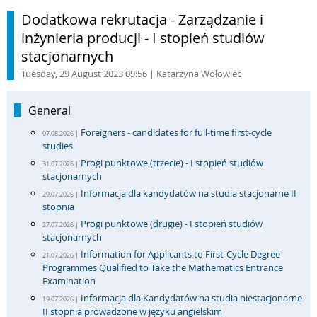
Dodatkowa rekrutacja - Zarządzanie i
inżynieria producji - I stopień studiów
stacjonarnych
Tuesday, 29 August 2023 09:56
| Katarzyna Wołowiec
General
Foreigners - candidates for full-time first-cycle
07.08.2026 |
studies
Progi punktowe (trzecie) - I stopień studiów
31.07.2026 |
stacjonarnych
Informacja dla kandydatów na studia stacjonarne II
29.07.2026 |
stopnia
Progi punktowe (drugie) - I stopień studiów
27.07.2026 |
stacjonarnych
Information for Applicants to First-Cycle Degree
21.07.2026 |
Programmes Qualified to Take the Mathematics Entrance
Examination
Informacja dla Kandydatów na studia niestacjonarne
19.07.2026 |
II stopnia prowadzone w języku angielskim