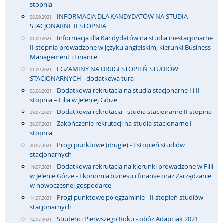
stopnia
INFORMACJA DLA KANDYDATÓW NA STUDIA
08.09.2021 |
STACJONARNE II STOPNIA
Informacja dla Kandydatów na studia niestacjonarne
01.09.2021 |
II stopnia prowadzone w języku angielskim, kierunki Business
Management i Finance
EGZAMINY NA DRUGI STOPIEŃ STUDIÓW
01.09.2021 |
STACJONARNYCH - dodatkowa tura
Dodatkowa rekrutacja na studia stacjonarne I i II
03.08.2021 |
stopnia – Filia w Jeleniej Górze
Dodatkowa rekrutacja - studia stacjonarne II stopnia
29.07.2021 |
Zakończenie rekrutacji na studia stacjonarne I
26.07.2021 |
stopnia
Progi punktowe (drugie) - I stopień studiów
20.07.2021 |
stacjonarnych
Dodatkowa rekrutacja na kierunki prowadzone w Filii
19.07.2021 |
w Jelenie Górze - Ekonomia biznesu i finanse oraz Zarządzanie
w nowoczesnej gospodarce
Progi punktowe po egzaminie - II stopień studiów
14.07.2021 |
stacjonarnych
Studenci Pierwszego Roku - obóz Adapciak 2021
14.07.2021 |