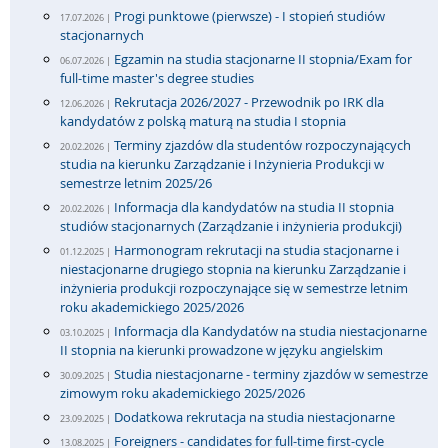
Progi punktowe (pierwsze) - I stopień studiów
17.07.2026 |
stacjonarnych
Egzamin na studia stacjonarne II stopnia/Exam for
06.07.2026 |
full-time master's degree studies
Rekrutacja 2026/2027 - Przewodnik po IRK dla
12.06.2026 |
kandydatów z polską maturą na studia I stopnia
Terminy zjazdów dla studentów rozpoczynających
20.02.2026 |
studia na kierunku Zarządzanie i Inżynieria Produkcji w
semestrze letnim 2025/26
Informacja dla kandydatów na studia II stopnia
20.02.2026 |
studiów stacjonarnych (Zarządzanie i inżynieria produkcji)
Harmonogram rekrutacji na studia stacjonarne i
01.12.2025 |
niestacjonarne drugiego stopnia na kierunku Zarządzanie i
inżynieria produkcji rozpoczynające się w semestrze letnim
roku akademickiego 2025/2026
Informacja dla Kandydatów na studia niestacjonarne
03.10.2025 |
II stopnia na kierunki prowadzone w języku angielskim
Studia niestacjonarne - terminy zjazdów w semestrze
30.09.2025 |
zimowym roku akademickiego 2025/2026
Dodatkowa rekrutacja na studia niestacjonarne
23.09.2025 |
Foreigners - candidates for full-time first-cycle
13.08.2025 |