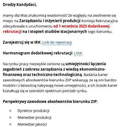
Drodzy Kandydaci,
mamy dla Was znakomitą wiadomość! Ze względu na zwolnienie się
miejsc na
Zarządzaniu i inżynierii produkcji
Komisja Rekrutacyjna
zdecydowała o uruchomieniu
od 1 września 2023 dodatkowej
rekrutacji
na I stopień studiów stacjonarnych
tego kierunku.
Zarejestruj się w IRK
:
Link do rejestracji
Harmonogram dodatkowej rekrutacji
:
LINK
Na rynku pracy niezwykle cenione są
umiejętności łączenia
zagadnień z zakresu zarządzania z wiedzą ekonomiczno-
finansową oraz techniczno-technologiczną
. Badania karier
zawodowych absolwentów kierunku ZiIP wskazują, że są oni bardzo
mobilni i z łatwością nabywają nowe umiejętności, a ich ścieżki karier
kształtują się w szerokim spektrum potrzeb rynku.
Perspektywy zawodowe absolwentów kierunku ZIP:
Dyrektor produkcji
Menedżer produkcji
Menedżer jakości