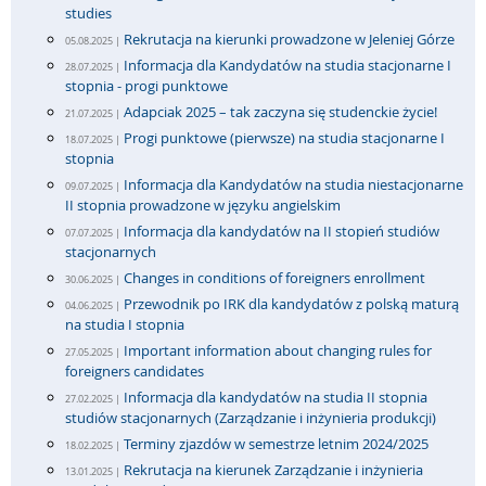
studies
Rekrutacja na kierunki prowadzone w Jeleniej Górze
05.08.2025 |
Informacja dla Kandydatów na studia stacjonarne I
28.07.2025 |
stopnia - progi punktowe
Adapciak 2025 – tak zaczyna się studenckie życie!
21.07.2025 |
Progi punktowe (pierwsze) na studia stacjonarne I
18.07.2025 |
stopnia
Informacja dla Kandydatów na studia niestacjonarne
09.07.2025 |
II stopnia prowadzone w języku angielskim
Informacja dla kandydatów na II stopień studiów
07.07.2025 |
stacjonarnych
Changes in conditions of foreigners enrollment
30.06.2025 |
Przewodnik po IRK dla kandydatów z polską maturą
04.06.2025 |
na studia I stopnia
Important information about changing rules for
27.05.2025 |
foreigners candidates
Informacja dla kandydatów na studia II stopnia
27.02.2025 |
studiów stacjonarnych (Zarządzanie i inżynieria produkcji)
Terminy zjazdów w semestrze letnim 2024/2025
18.02.2025 |
Rekrutacja na kierunek Zarządzanie i inżynieria
13.01.2025 |