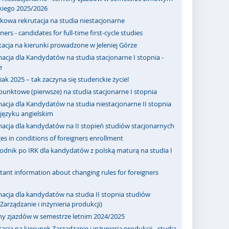
kiego 2025/2026
kowa rekrutacja na studia niestacjonarne
ners - candidates for full-time first-cycle studies
acja na kierunki prowadzone w Jeleniej Górze
acja dla Kandydatów na studia stacjonarne I stopnia -
e
ak 2025 – tak zaczyna się studenckie życie!
punktowe (pierwsze) na studia stacjonarne I stopnia
acja dla Kandydatów na studia niestacjonarne II stopnia
ęzyku angielskim
macja dla kandydatów na II stopień studiów stacjonarnych
s in conditions of foreigners enrollment
odnik po IRK dla kandydatów z polską maturą na studia I
ant information about changing rules for foreigners
acja dla kandydatów na studia II stopnia studiów
Zarządzanie i inżynieria produkcji)
ny zjazdów w semestrze letnim 2024/2025
acja na kierunek Zarządzanie i inżynieria produkcji - studia