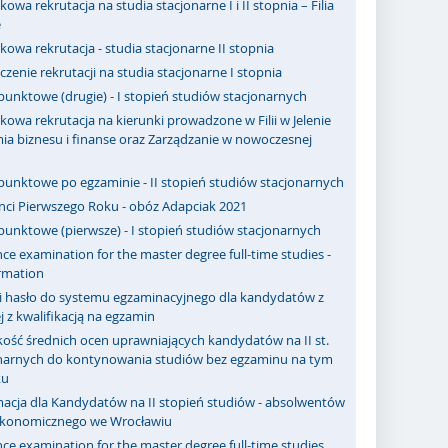
owa rekrutacja na studia stacjonarne I i II stopnia – Filia
e
owa rekrutacja - studia stacjonarne II stopnia
zenie rekrutacji na studia stacjonarne I stopnia
punktowe (drugie) - I stopień studiów stacjonarnych
owa rekrutacja na kierunki prowadzone w Filii w Jelenie
ia biznesu i finanse oraz Zarządzanie w nowoczesnej
punktowe po egzaminie - II stopień studiów stacjonarnych
nci Pierwszego Roku - obóz Adapciak 2021
punktowe (pierwsze) - I stopień studiów stacjonarnych
ce examination for the master degree full-time studies -
rmation
 i hasło do systemu egzaminacyjnego dla kandydatów z
j z kwalifikacją na egzamin
ość średnich ocen uprawniających kandydatów na II st.
onarnych do kontynowania studiów bez egzaminu na tym
ku
macja dla Kandydatów na II stopień studiów - absolwentów
Ekonomicznego we Wrocławiu
ce examination for the master degree full-time studies