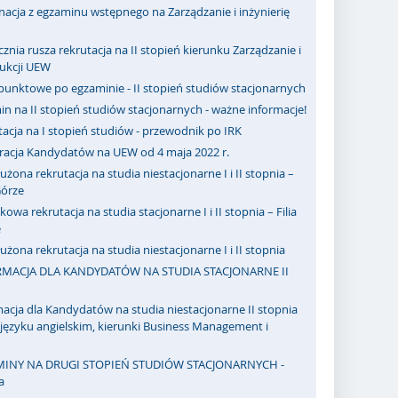
acja z egzaminu wstępnego na Zarządzanie i inżynierię
cznia rusza rekrutacja na II stopień kierunku Zarządzanie i
dukcji UEW
punktowe po egzaminie - II stopień studiów stacjonarnych
n na II stopień studiów stacjonarnych - ważne informacje!
acja na I stopień studiów - przewodnik po IRK
tracja Kandydatów na UEW od 4 maja 2022 r.
użona rekrutacja na studia niestacjonarne I i II stopnia –
 Górze
owa rekrutacja na studia stacjonarne I i II stopnia – Filia
e
użona rekrutacja na studia niestacjonarne I i II stopnia
MACJA DLA KANDYDATÓW NA STUDIA STACJONARNE II
acja dla Kandydatów na studia niestacjonarne II stopnia
ęzyku angielskim, kierunki Business Management i
INY NA DRUGI STOPIEŃ STUDIÓW STACJONARNYCH -
a