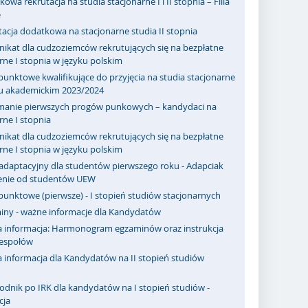
owa rekrutacja na studia stacjonarne I i II stopnia – Filia
e
acja dodatkowa na stacjonarne studia II stopnia
ikat dla cudzoziemców rekrutujących się na bezpłatne
rne I stopnia w języku polskim
punktowe kwalifikujące do przyjęcia na studia stacjonarne
ku akademickim 2023/2024
manie pierwszych progów punkowych – kandydaci na
rne I stopnia
ikat dla cudzoziemców rekrutujących się na bezpłatne
rne I stopnia w języku polskim
adaptacyjny dla studentów pierwszego roku - Adapciak
zenie od studentów UEW
punktowe (pierwsze) - I stopień studiów stacjonarnych
iny - ważne informacje dla Kandydatów
 informacja: Harmonogram egzaminów oraz instrukcja
zespołów
 informacja dla Kandydatów na II stopień studiów
odnik po IRK dla kandydatów na I stopień studiów -
cja