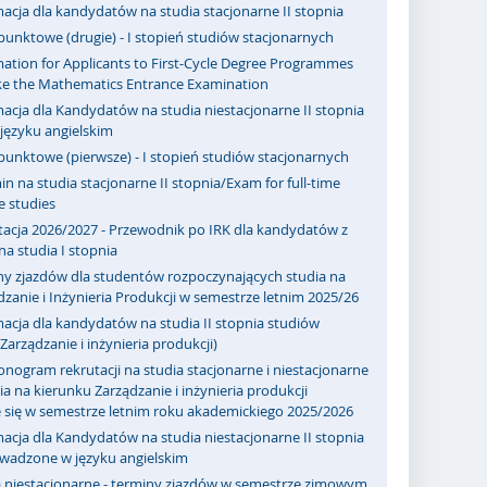
acja dla kandydatów na studia stacjonarne II stopnia
punktowe (drugie) - I stopień studiów stacjonarnych
ation for Applicants to First-Cycle Degree Programmes
ake the Mathematics Entrance Examination
acja dla Kandydatów na studia niestacjonarne II stopnia
ęzyku angielskim
punktowe (pierwsze) - I stopień studiów stacjonarnych
n na studia stacjonarne II stopnia/Exam for full-time
e studies
tacja 2026/2027 - Przewodnik po IRK dla kandydatów z
a studia I stopnia
ny zjazdów dla studentów rozpoczynających studia na
zanie i Inżynieria Produkcji w semestrze letnim 2025/26
acja dla kandydatów na studia II stopnia studiów
Zarządzanie i inżynieria produkcji)
ogram rekrutacji na studia stacjonarne i niestacjonarne
a na kierunku Zarządzanie i inżynieria produkcji
 się w semestrze letnim roku akademickiego 2025/2026
acja dla Kandydatów na studia niestacjonarne II stopnia
owadzone w języku angielskim
a niestacjonarne - terminy zjazdów w semestrze zimowym