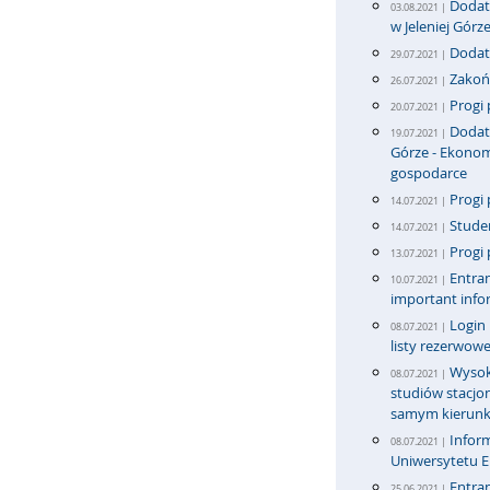
Dodatk
03.08.2021 |
w Jeleniej Górz
Dodatk
29.07.2021 |
Zakońc
26.07.2021 |
Progi 
20.07.2021 |
Dodatk
19.07.2021 |
Górze - Ekonom
gospodarce
Progi 
14.07.2021 |
Stude
14.07.2021 |
Progi 
13.07.2021 |
Entran
10.07.2021 |
important info
Login
08.07.2021 |
listy rezerwowe
Wysok
08.07.2021 |
studiów stacj
samym kierun
Infor
08.07.2021 |
Uniwersytetu 
Entran
25.06.2021 |