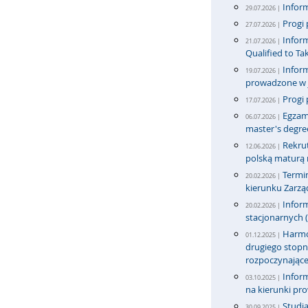
Inform
29.07.2026 |
Progi 
27.07.2026 |
Inform
21.07.2026 |
Qualified to T
Inform
19.07.2026 |
prowadzone w j
Progi 
17.07.2026 |
Egzami
06.07.2026 |
master's degre
Rekru
12.06.2026 |
polską maturą n
Termi
20.02.2026 |
kierunku Zarząd
Inform
20.02.2026 |
stacjonarnych (
Harmon
01.12.2025 |
drugiego stopni
rozpoczynające
Inform
03.10.2025 |
na kierunki pr
Studi
30.09.2025 |