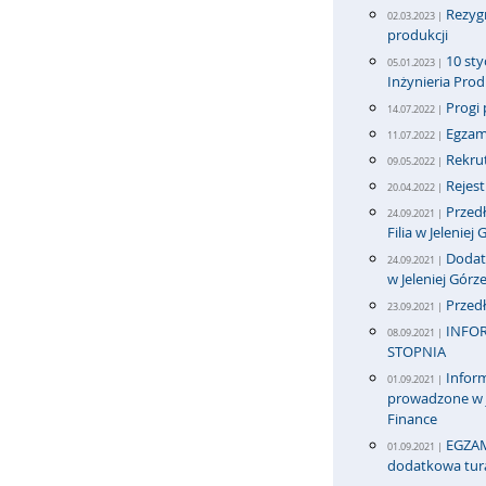
Rezygn
02.03.2023 |
produkcji
10 sty
05.01.2023 |
Inżynieria Pro
Progi 
14.07.2022 |
Egzami
11.07.2022 |
Rekrut
09.05.2022 |
Rejes
20.04.2022 |
Przedł
24.09.2021 |
Filia w Jeleniej
Dodatk
24.09.2021 |
w Jeleniej Górz
Przedł
23.09.2021 |
INFOR
08.09.2021 |
STOPNIA
Inform
01.09.2021 |
prowadzone w j
Finance
EGZAM
01.09.2021 |
dodatkowa tur