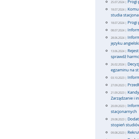
Progi 
25.07.2024 |
Komun
18.07.2024 |
studia stacjona
Progi 
18.07.2024 |
Inform
08.07.2024 |
Infor
28.06.2024 |
języku angiels
Rejest
13.06.2024 |
sprawdź harmo
Decyzj
26.02.2024 |
egzaminu na stu
Infor
03.10.2023 |
Przedł
27.09.2023 |
Kandyd
21.09.2023 |
Zarządzanie i i
Inform
20.09.2023 |
stacjonarnych
Dodatk
29.08.2023 |
stopień studió
Rekrut
09.08.2023 |