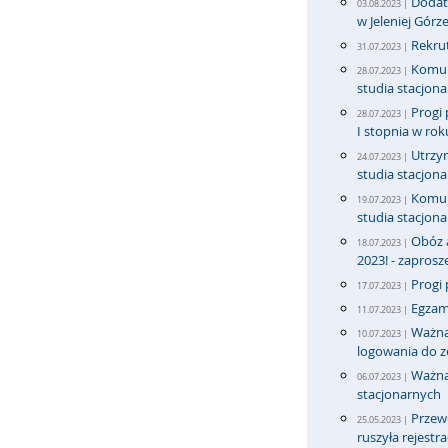
Dodatk
03.08.2023 |
w Jeleniej Górz
Rekrut
31.07.2023 |
Komun
28.07.2023 |
studia stacjona
Progi 
28.07.2023 |
I stopnia w ro
Utrzy
24.07.2023 |
studia stacjona
Komun
19.07.2023 |
studia stacjona
Obóz 
18.07.2023 |
2023! - zapros
Progi 
17.07.2023 |
Egzam
11.07.2023 |
Ważna
10.07.2023 |
logowania do 
Ważna
06.07.2023 |
stacjonarnych
Przew
25.05.2023 |
ruszyła rejestra