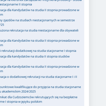
iestacjonarne II stopnia
macja dla Kandydatów na studia II stopnia prowadzone w
kim
ny zjazdów na studiach niestacjonarnych w semestrze
/25
użona rekrutacja na studia niestacjonarne dla obywateli
macja dla Kandydatów na studia II stopnia prowadzone w
kim
 rekrutacji dodatkowej na studia stacjonarne I stopnia
acja dla kandydatów na studia II stopnia studiów
macja dla Kandydatów na studia II stopnia prowadzone w
kim
acja o dodatkowej rekrutacji na studia stacjonarne I i II
punktowe kwalifikujące do przyjęcia na studia stacjonarne
ku akademickim 2024/2025
ikat dla Cudzoziemców rekrutujących się na bezpłatne
rne I stopnia w języku polskim