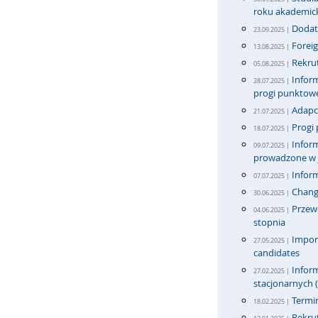
roku akademic
Dodat
23.09.2025 |
Foreig
13.08.2025 |
Rekrut
05.08.2025 |
Inform
28.07.2025 |
progi punktow
Adapci
21.07.2025 |
Progi 
18.07.2025 |
Inform
09.07.2025 |
prowadzone w j
Infor
07.07.2025 |
Change
30.06.2025 |
Przew
04.06.2025 |
stopnia
Import
27.05.2025 |
candidates
Inform
27.02.2025 |
stacjonarnych (
Termi
18.02.2025 |
Rekrut