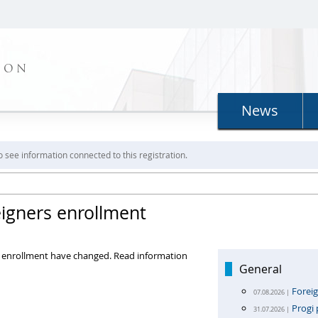
ION
News
o see information connected to this registration.
eigners enrollment
rs enrollment have changed. Read information
General
Foreig
07.08.2026 |
Progi 
31.07.2026 |