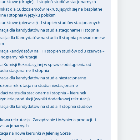
punktowe (drugie) - I stopień studiów stacjonarnych
ikat dla Cudzoziemców rekrutujących się na bezpłatne
rne I stopnia w języku polskim
punktowe (pierwsze) - I stopień studiów stacjonarnych
acja dla kandydatów na studia stacjonarne II stopnia
macja dla Kandydatów na studia II stopnia prowadzone w
kim
racja kandydatów na I i II stopień studiów od 3 czerwca –
nogramy rekrutacji!
a Komisji Rekrutacyjnej w sprawie odstąpienia od
dia stacjonarne II stopnia
macja dla kandydatów na studia niestacjonarne
użona rekrutacja na studia niestacjonarne
aci na studia stacjonarne I stopnia – kierunek
nżynieria produkcji (wyniki dodatkowej rekrutacji)
acja dla kandydatów na studia II stopnia studiów
owa rekrutacja - Zarządzanie i inżynieria producji - I
w stacjonarnych
acja na nowe kierunki w Jeleniej Górze