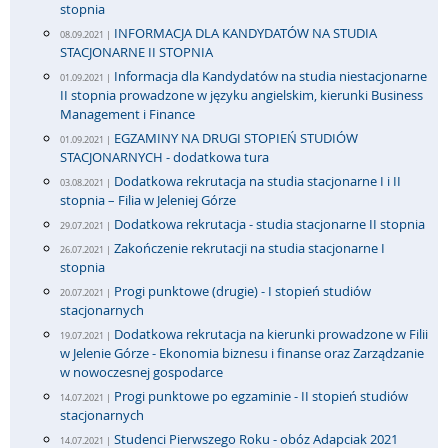
stopnia
INFORMACJA DLA KANDYDATÓW NA STUDIA
08.09.2021 |
STACJONARNE II STOPNIA
Informacja dla Kandydatów na studia niestacjonarne
01.09.2021 |
II stopnia prowadzone w języku angielskim, kierunki Business
Management i Finance
EGZAMINY NA DRUGI STOPIEŃ STUDIÓW
01.09.2021 |
STACJONARNYCH - dodatkowa tura
Dodatkowa rekrutacja na studia stacjonarne I i II
03.08.2021 |
stopnia – Filia w Jeleniej Górze
Dodatkowa rekrutacja - studia stacjonarne II stopnia
29.07.2021 |
Zakończenie rekrutacji na studia stacjonarne I
26.07.2021 |
stopnia
Progi punktowe (drugie) - I stopień studiów
20.07.2021 |
stacjonarnych
Dodatkowa rekrutacja na kierunki prowadzone w Filii
19.07.2021 |
w Jelenie Górze - Ekonomia biznesu i finanse oraz Zarządzanie
w nowoczesnej gospodarce
Progi punktowe po egzaminie - II stopień studiów
14.07.2021 |
stacjonarnych
Studenci Pierwszego Roku - obóz Adapciak 2021
14.07.2021 |