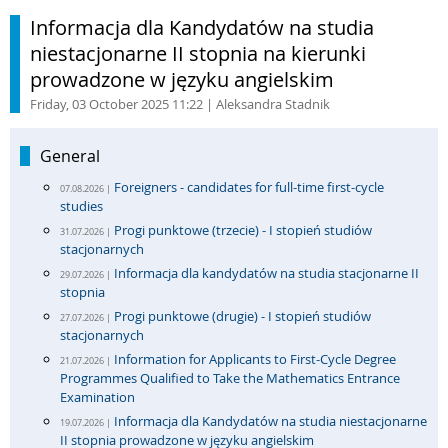
Informacja dla Kandydatów na studia
niestacjonarne II stopnia na kierunki
prowadzone w języku angielskim
Friday, 03 October 2025 11:22
| Aleksandra Stadnik
General
Foreigners - candidates for full-time first-cycle
07.08.2026 |
studies
Progi punktowe (trzecie) - I stopień studiów
31.07.2026 |
stacjonarnych
Informacja dla kandydatów na studia stacjonarne II
29.07.2026 |
stopnia
Progi punktowe (drugie) - I stopień studiów
27.07.2026 |
stacjonarnych
Information for Applicants to First-Cycle Degree
21.07.2026 |
Programmes Qualified to Take the Mathematics Entrance
Examination
Informacja dla Kandydatów na studia niestacjonarne
19.07.2026 |
II stopnia prowadzone w języku angielskim