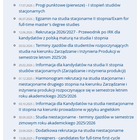
Progi punktowe (pierwsze) - I stopień studiów
17.07.2026 |
stacjonarnych
Egzamin na studia stacjonarne II stopnia/Exam for
06.07.2026 |
full-time master's degree studies
Rekrutacja 2026/2027 - Przewodnik po IRK dla
12.06.2026 |
kandydatów z polską maturą na studia I stopnia
Terminy zjazdów dla studentów rozpoczynających
20.02.2026 |
studia na kierunku Zarządzanie i Inżynieria Produkcji w
semestrze letnim 2025/26
Informacja dla kandydatów na studia II stopnia
20.02.2026 |
studiów stacjonarnych (Zarządzanie i inżynieria produkcji)
Harmonogram rekrutacji na studia stacjonarne i
01.12.2025 |
niestacjonarne drugiego stopnia na kierunku Zarządzanie i
inżynieria produkcji rozpoczynające się w semestrze letnim
roku akademickiego 2025/2026
Informacja dla Kandydatów na studia niestacjonarne
03.10.2025 |
II stopnia na kierunki prowadzone w języku angielskim
Studia niestacjonarne - terminy zjazdów w semestrze
30.09.2025 |
zimowym roku akademickiego 2025/2026
Dodatkowa rekrutacja na studia niestacjonarne
23.09.2025 |
Foreigners - candidates for full-time first-cycle
13.08.2025 |