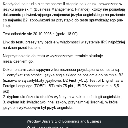
Kandydaci na studia niestacjonarne II stopnia na kierunki prowadzone w
języku angielskim (Business Management, Finance), którzy nie posiadają
dokumentu potwierdzającego znajomość języka angielskiego na poziomie
co najmniej B2, zobowiązani są przystąpić do testu sprawdzającego (on-
line).
Test odbędzie się 20
.10.2025 r. (godz. 18.00).
Link do testu przesyłany będzie w wiadomości w systemie IRK najpóźniej
na dzień przed testem.
Nieprzystąpienie do testu w wyznaczonym terminie skutkuje
niezaliczeniem go.
Dokumentami zwalniającymi z konieczności przystąpienia do testu są:
1. certyfikat znajomości języka angielskiego na poziomie co najmniej B2
(uznawane są certyfikaty językowe: B2 First (FCE), Test of English as a
Foreign Language (TOEFL iBT) min 75 pkt., IELTS Academic min. 5,5
pkt)
2. dyplom ukończenia studiów wyższych w zakresie filologii angielskiej;
3. dyplom lub świadectwo innej szkoły, przynajmniej średniej, w której
językiem wykładowym był język angielski.
Wroclaw University of Economics and Business