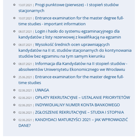
Progi punktowe (pierwsze) - I stopień studiów
13.07.2021 |
stacjonarnych
Entrance examination for the master degree full-
10.07.2021 |
time studies - important information
Login i hasło do systemu egzaminacyjnego dla
08.07.2021 |
kandydatów z listy rezerwowej z kwalifikacją na egzamin
Wysokość średnich ocen uprawniających
08.07.2021 |
kandydatów na II st. studiów stacjonarnych do kontynowania
studiów bez egzaminu na tym samym kierunku
Informacja dla Kandydatów na II stopień studiów -
08.07.2021 |
absolwentów Uniwersytetu Ekonomicznego we Wrocławiu
Entrance examination for the master degree full-
25.06.2021 |
time studies
UWAGA
02.06.2021 |
OPŁATY REKRUTACYJNE – USTALANIE PRIORYTETÓW
02.06.2021 |
INDYWIDUALNY NUMER KONTA BANKOWEGO
02.06.2021 |
ZGŁOSZENIE REKRUTACYJNE – STUDIA I STOPNIA
02.06.2021 |
KANDYDACI MATURZYŚCI 2021 – JAK WPROWADZIĆ
02.06.2021 |
DANE?