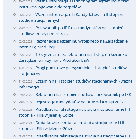
Ważna informacja: Harmonogram egzaminów oraz
10.07.2023 |
instrukcja logowania do zespołów
Ważna informacja dla Kandydatów na II stopień
06.07.2023 |
studiów stacjonarnych
Przewodnik po IRK dla kandydatów na I stopień
25.05.2023 |
studiów - ruszyła rejestracja
Rezygnacja z egzaminu wstępnego na Zarządzanie i
02.03.2023 |
inżynierię produkcji
10 stycznia rusza rekrutacja na II stopień kierunku
05.01.2023 |
Zarządzanie i Inżynieria Produkcji UEW
Progi punktowe po egzaminie - II stopień studiów
14.07.2022 |
stacjonarnych
Egzamin na II stopień studiów stacjonarnych - ważne
11.07.2022 |
informacje!
Rekrutacja na I stopień studiów - przewodnik po IRK
09.05.2022 |
Rejestracja Kandydatów na UEW od 4 maja 2022 r.
20.04.2022 |
Przedłużona rekrutacja na studia niestacjonarne I i II
24.09.2021 |
stopnia – Filia w Jeleniej Górze
Dodatkowa rekrutacja na studia stacjonarne I i II
24.09.2021 |
stopnia – Filia w Jeleniej Górze
Przedłużona rekrutacja na studia niestacjonarne I i II
23.09.2021 |