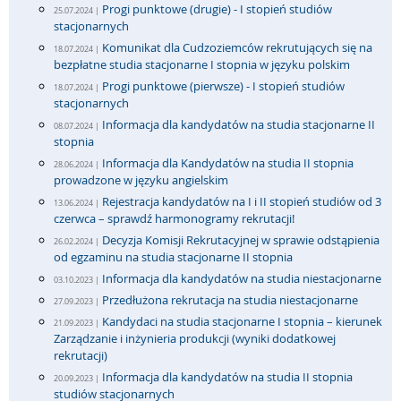
Progi punktowe (drugie) - I stopień studiów
25.07.2024 |
stacjonarnych
Komunikat dla Cudzoziemców rekrutujących się na
18.07.2024 |
bezpłatne studia stacjonarne I stopnia w języku polskim
Progi punktowe (pierwsze) - I stopień studiów
18.07.2024 |
stacjonarnych
Informacja dla kandydatów na studia stacjonarne II
08.07.2024 |
stopnia
Informacja dla Kandydatów na studia II stopnia
28.06.2024 |
prowadzone w języku angielskim
Rejestracja kandydatów na I i II stopień studiów od 3
13.06.2024 |
czerwca – sprawdź harmonogramy rekrutacji!
Decyzja Komisji Rekrutacyjnej w sprawie odstąpienia
26.02.2024 |
od egzaminu na studia stacjonarne II stopnia
Informacja dla kandydatów na studia niestacjonarne
03.10.2023 |
Przedłużona rekrutacja na studia niestacjonarne
27.09.2023 |
Kandydaci na studia stacjonarne I stopnia – kierunek
21.09.2023 |
Zarządzanie i inżynieria produkcji (wyniki dodatkowej
rekrutacji)
Informacja dla kandydatów na studia II stopnia
20.09.2023 |
studiów stacjonarnych