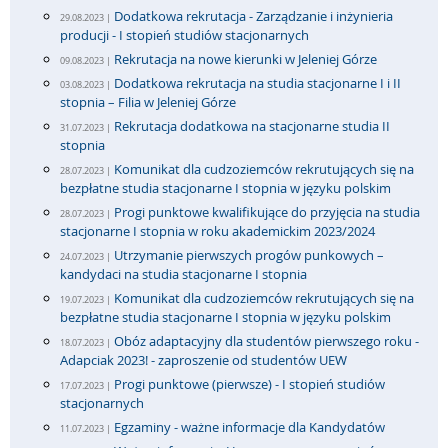
Dodatkowa rekrutacja - Zarządzanie i inżynieria
29.08.2023 |
producji - I stopień studiów stacjonarnych
Rekrutacja na nowe kierunki w Jeleniej Górze
09.08.2023 |
Dodatkowa rekrutacja na studia stacjonarne I i II
03.08.2023 |
stopnia – Filia w Jeleniej Górze
Rekrutacja dodatkowa na stacjonarne studia II
31.07.2023 |
stopnia
Komunikat dla cudzoziemców rekrutujących się na
28.07.2023 |
bezpłatne studia stacjonarne I stopnia w języku polskim
Progi punktowe kwalifikujące do przyjęcia na studia
28.07.2023 |
stacjonarne I stopnia w roku akademickim 2023/2024
Utrzymanie pierwszych progów punkowych –
24.07.2023 |
kandydaci na studia stacjonarne I stopnia
Komunikat dla cudzoziemców rekrutujących się na
19.07.2023 |
bezpłatne studia stacjonarne I stopnia w języku polskim
Obóz adaptacyjny dla studentów pierwszego roku -
18.07.2023 |
Adapciak 2023! - zaproszenie od studentów UEW
Progi punktowe (pierwsze) - I stopień studiów
17.07.2023 |
stacjonarnych
Egzaminy - ważne informacje dla Kandydatów
11.07.2023 |