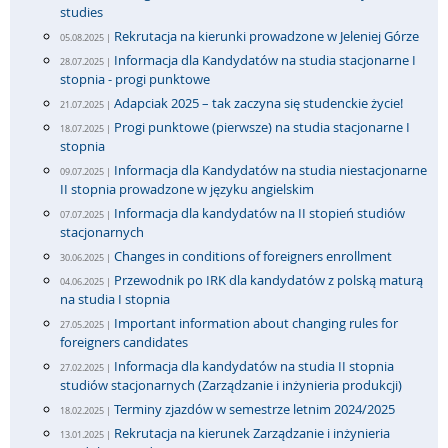
studies
Rekrutacja na kierunki prowadzone w Jeleniej Górze
05.08.2025 |
Informacja dla Kandydatów na studia stacjonarne I
28.07.2025 |
stopnia - progi punktowe
Adapciak 2025 – tak zaczyna się studenckie życie!
21.07.2025 |
Progi punktowe (pierwsze) na studia stacjonarne I
18.07.2025 |
stopnia
Informacja dla Kandydatów na studia niestacjonarne
09.07.2025 |
II stopnia prowadzone w języku angielskim
Informacja dla kandydatów na II stopień studiów
07.07.2025 |
stacjonarnych
Changes in conditions of foreigners enrollment
30.06.2025 |
Przewodnik po IRK dla kandydatów z polską maturą
04.06.2025 |
na studia I stopnia
Important information about changing rules for
27.05.2025 |
foreigners candidates
Informacja dla kandydatów na studia II stopnia
27.02.2025 |
studiów stacjonarnych (Zarządzanie i inżynieria produkcji)
Terminy zjazdów w semestrze letnim 2024/2025
18.02.2025 |
Rekrutacja na kierunek Zarządzanie i inżynieria
13.01.2025 |