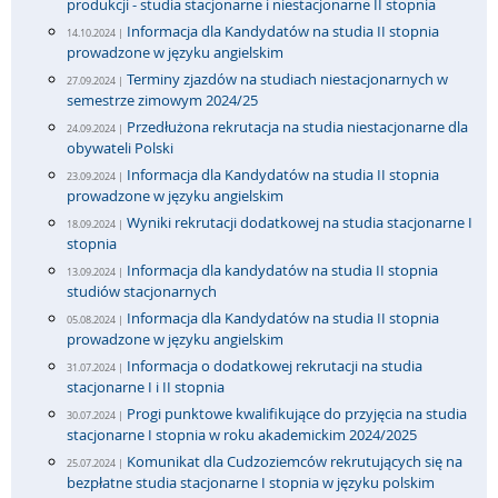
produkcji - studia stacjonarne i niestacjonarne II stopnia
Informacja dla Kandydatów na studia II stopnia
14.10.2024 |
prowadzone w języku angielskim
Terminy zjazdów na studiach niestacjonarnych w
27.09.2024 |
semestrze zimowym 2024/25
Przedłużona rekrutacja na studia niestacjonarne dla
24.09.2024 |
obywateli Polski
Informacja dla Kandydatów na studia II stopnia
23.09.2024 |
prowadzone w języku angielskim
Wyniki rekrutacji dodatkowej na studia stacjonarne I
18.09.2024 |
stopnia
Informacja dla kandydatów na studia II stopnia
13.09.2024 |
studiów stacjonarnych
Informacja dla Kandydatów na studia II stopnia
05.08.2024 |
prowadzone w języku angielskim
Informacja o dodatkowej rekrutacji na studia
31.07.2024 |
stacjonarne I i II stopnia
Progi punktowe kwalifikujące do przyjęcia na studia
30.07.2024 |
stacjonarne I stopnia w roku akademickim 2024/2025
Komunikat dla Cudzoziemców rekrutujących się na
25.07.2024 |
bezpłatne studia stacjonarne I stopnia w języku polskim