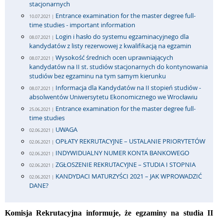
stacjonarnych
Entrance examination for the master degree full-
10.07.2021 |
time studies - important information
Login i hasło do systemu egzaminacyjnego dla
08.07.2021 |
kandydatów z listy rezerwowej z kwalifikacją na egzamin
Wysokość średnich ocen uprawniających
08.07.2021 |
kandydatów na II st. studiów stacjonarnych do kontynowania
studiów bez egzaminu na tym samym kierunku
Informacja dla Kandydatów na II stopień studiów -
08.07.2021 |
absolwentów Uniwersytetu Ekonomicznego we Wrocławiu
Entrance examination for the master degree full-
25.06.2021 |
time studies
UWAGA
02.06.2021 |
OPŁATY REKRUTACYJNE – USTALANIE PRIORYTETÓW
02.06.2021 |
INDYWIDUALNY NUMER KONTA BANKOWEGO
02.06.2021 |
ZGŁOSZENIE REKRUTACYJNE – STUDIA I STOPNIA
02.06.2021 |
KANDYDACI MATURZYŚCI 2021 – JAK WPROWADZIĆ
02.06.2021 |
DANE?
Komisja Rekrutacyjna informuje, że egzaminy na studia II