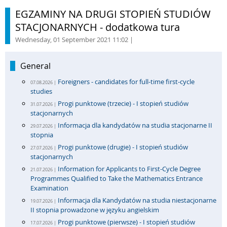
EGZAMINY NA DRUGI STOPIEŃ STUDIÓW
STACJONARNYCH - dodatkowa tura
Wednesday, 01 September 2021 11:02
|
General
Foreigners - candidates for full-time first-cycle
07.08.2026 |
studies
Progi punktowe (trzecie) - I stopień studiów
31.07.2026 |
stacjonarnych
Informacja dla kandydatów na studia stacjonarne II
29.07.2026 |
stopnia
Progi punktowe (drugie) - I stopień studiów
27.07.2026 |
stacjonarnych
Information for Applicants to First-Cycle Degree
21.07.2026 |
Programmes Qualified to Take the Mathematics Entrance
Examination
Informacja dla Kandydatów na studia niestacjonarne
19.07.2026 |
II stopnia prowadzone w języku angielskim
Progi punktowe (pierwsze) - I stopień studiów
17.07.2026 |