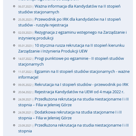
Ważna informacja dla Kandydatów na II stopień
06.07.2023 |
studiów stacjonarnych
Przewodnik po IRK dla kandydatów na I stopień
25.05.2023 |
studiów - ruszyła rejestracja
Rezygnacja z egzaminu wstępnego na Zarządzanie i
02.03.2023 |
inżynierię produkcji
10 stycznia rusza rekrutacja na II stopień kierunku
05.01.2023 |
Zarządzanie i Inżynieria Produkcji UEW
Progi punktowe po egzaminie - II stopień studiów
14.07.2022 |
stacjonarnych
Egzamin na II stopień studiów stacjonarnych - ważne
11.07.2022 |
informacje!
Rekrutacja na I stopień studiów - przewodnik po IRK
09.05.2022 |
Rejestracja Kandydatów na UEW od 4 maja 2022 r.
20.04.2022 |
Przedłużona rekrutacja na studia niestacjonarne I i II
24.09.2021 |
stopnia – Filia w Jeleniej Górze
Dodatkowa rekrutacja na studia stacjonarne I i II
24.09.2021 |
stopnia – Filia w Jeleniej Górze
Przedłużona rekrutacja na studia niestacjonarne I i II
23.09.2021 |
stopnia