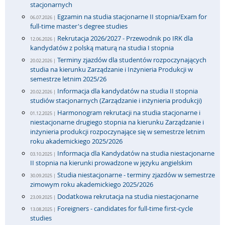
stacjonarnych
Egzamin na studia stacjonarne II stopnia/Exam for
06.07.2026 |
full-time master's degree studies
Rekrutacja 2026/2027 - Przewodnik po IRK dla
12.06.2026 |
kandydatów z polską maturą na studia I stopnia
Terminy zjazdów dla studentów rozpoczynających
20.02.2026 |
studia na kierunku Zarządzanie i Inżynieria Produkcji w
semestrze letnim 2025/26
Informacja dla kandydatów na studia II stopnia
20.02.2026 |
studiów stacjonarnych (Zarządzanie i inżynieria produkcji)
Harmonogram rekrutacji na studia stacjonarne i
01.12.2025 |
niestacjonarne drugiego stopnia na kierunku Zarządzanie i
inżynieria produkcji rozpoczynające się w semestrze letnim
roku akademickiego 2025/2026
Informacja dla Kandydatów na studia niestacjonarne
03.10.2025 |
II stopnia na kierunki prowadzone w języku angielskim
Studia niestacjonarne - terminy zjazdów w semestrze
30.09.2025 |
zimowym roku akademickiego 2025/2026
Dodatkowa rekrutacja na studia niestacjonarne
23.09.2025 |
Foreigners - candidates for full-time first-cycle
13.08.2025 |
studies