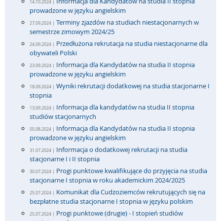
Informacja dla Kandydatów na studia II stopnia
14.10.2024 |
prowadzone w języku angielskim
Terminy zjazdów na studiach niestacjonarnych w
27.09.2024 |
semestrze zimowym 2024/25
Przedłużona rekrutacja na studia niestacjonarne dla
24.09.2024 |
obywateli Polski
Informacja dla Kandydatów na studia II stopnia
23.09.2024 |
prowadzone w języku angielskim
Wyniki rekrutacji dodatkowej na studia stacjonarne I
18.09.2024 |
stopnia
Informacja dla kandydatów na studia II stopnia
13.09.2024 |
studiów stacjonarnych
Informacja dla Kandydatów na studia II stopnia
05.08.2024 |
prowadzone w języku angielskim
Informacja o dodatkowej rekrutacji na studia
31.07.2024 |
stacjonarne I i II stopnia
Progi punktowe kwalifikujące do przyjęcia na studia
30.07.2024 |
stacjonarne I stopnia w roku akademickim 2024/2025
Komunikat dla Cudzoziemców rekrutujących się na
25.07.2024 |
bezpłatne studia stacjonarne I stopnia w języku polskim
Progi punktowe (drugie) - I stopień studiów
25.07.2024 |