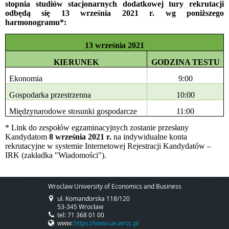
stopnia studiów stacjonarnych dodatkowej tury rekrutacji
odbędą się 13 września 2021 r. wg poniższego
harmonogramu*:
13 września 2021
KIERUNEK
GODZINA TESTU
Ekonomia
9:00
Gospodarka przestrzenna
10:00
Międzynarodowe stosunki gospodarcze
11:00
* Link do zespołów egzaminacyjnych zostanie przesłany
Kandydatom
8 września 2021 r.
na indywidualne konta
rekrutacyjne w systemie Internetowej Rejestracji Kandydatów –
IRK (zakładka "Wiadomości").
Wroclaw University of Economics and Business
ul. Komandorska 118/120
53-345 Wrocław
tel: 71 368 01 00
www:
https://www.ue.wroc.pl