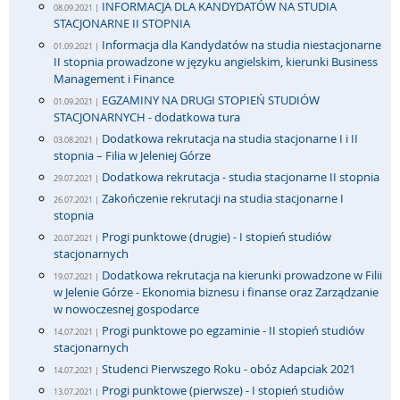
INFORMACJA DLA KANDYDATÓW NA STUDIA
08.09.2021 |
STACJONARNE II STOPNIA
Informacja dla Kandydatów na studia niestacjonarne
01.09.2021 |
II stopnia prowadzone w języku angielskim, kierunki Business
Management i Finance
EGZAMINY NA DRUGI STOPIEŃ STUDIÓW
01.09.2021 |
STACJONARNYCH - dodatkowa tura
Dodatkowa rekrutacja na studia stacjonarne I i II
03.08.2021 |
stopnia – Filia w Jeleniej Górze
Dodatkowa rekrutacja - studia stacjonarne II stopnia
29.07.2021 |
Zakończenie rekrutacji na studia stacjonarne I
26.07.2021 |
stopnia
Progi punktowe (drugie) - I stopień studiów
20.07.2021 |
stacjonarnych
Dodatkowa rekrutacja na kierunki prowadzone w Filii
19.07.2021 |
w Jelenie Górze - Ekonomia biznesu i finanse oraz Zarządzanie
w nowoczesnej gospodarce
Progi punktowe po egzaminie - II stopień studiów
14.07.2021 |
stacjonarnych
Studenci Pierwszego Roku - obóz Adapciak 2021
14.07.2021 |
Progi punktowe (pierwsze) - I stopień studiów
13.07.2021 |