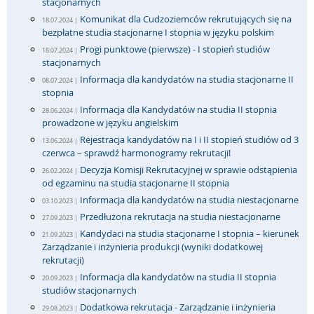
stacjonarnych
Komunikat dla Cudzoziemców rekrutujących się na
18.07.2024 |
bezpłatne studia stacjonarne I stopnia w języku polskim
Progi punktowe (pierwsze) - I stopień studiów
18.07.2024 |
stacjonarnych
Informacja dla kandydatów na studia stacjonarne II
08.07.2024 |
stopnia
Informacja dla Kandydatów na studia II stopnia
28.06.2024 |
prowadzone w języku angielskim
Rejestracja kandydatów na I i II stopień studiów od 3
13.06.2024 |
czerwca – sprawdź harmonogramy rekrutacji!
Decyzja Komisji Rekrutacyjnej w sprawie odstąpienia
26.02.2024 |
od egzaminu na studia stacjonarne II stopnia
Informacja dla kandydatów na studia niestacjonarne
03.10.2023 |
Przedłużona rekrutacja na studia niestacjonarne
27.09.2023 |
Kandydaci na studia stacjonarne I stopnia – kierunek
21.09.2023 |
Zarządzanie i inżynieria produkcji (wyniki dodatkowej
rekrutacji)
Informacja dla kandydatów na studia II stopnia
20.09.2023 |
studiów stacjonarnych
Dodatkowa rekrutacja - Zarządzanie i inżynieria
29.08.2023 |