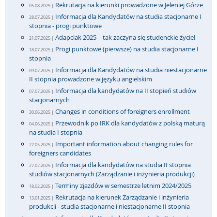
Rekrutacja na kierunki prowadzone w Jeleniej Górze
05.08.2025 |
Informacja dla Kandydatów na studia stacjonarne I
28.07.2025 |
stopnia - progi punktowe
Adapciak 2025 – tak zaczyna się studenckie życie!
21.07.2025 |
Progi punktowe (pierwsze) na studia stacjonarne I
18.07.2025 |
stopnia
Informacja dla Kandydatów na studia niestacjonarne
09.07.2025 |
II stopnia prowadzone w języku angielskim
Informacja dla kandydatów na II stopień studiów
07.07.2025 |
stacjonarnych
Changes in conditions of foreigners enrollment
30.06.2025 |
Przewodnik po IRK dla kandydatów z polską maturą
04.06.2025 |
na studia I stopnia
Important information about changing rules for
27.05.2025 |
foreigners candidates
Informacja dla kandydatów na studia II stopnia
27.02.2025 |
studiów stacjonarnych (Zarządzanie i inżynieria produkcji)
Terminy zjazdów w semestrze letnim 2024/2025
18.02.2025 |
Rekrutacja na kierunek Zarządzanie i inżynieria
13.01.2025 |
produkcji - studia stacjonarne i niestacjonarne II stopnia