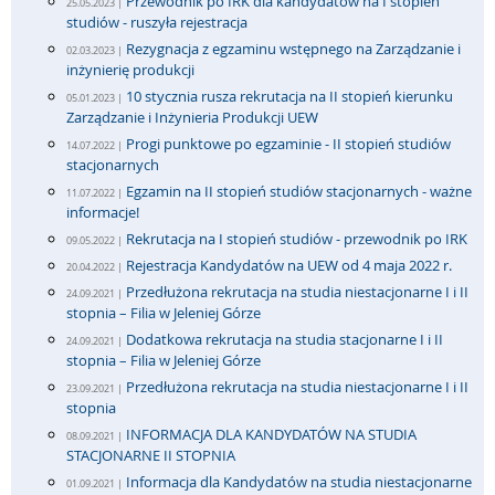
Przewodnik po IRK dla kandydatów na I stopień
25.05.2023 |
studiów - ruszyła rejestracja
Rezygnacja z egzaminu wstępnego na Zarządzanie i
02.03.2023 |
inżynierię produkcji
10 stycznia rusza rekrutacja na II stopień kierunku
05.01.2023 |
Zarządzanie i Inżynieria Produkcji UEW
Progi punktowe po egzaminie - II stopień studiów
14.07.2022 |
stacjonarnych
Egzamin na II stopień studiów stacjonarnych - ważne
11.07.2022 |
informacje!
Rekrutacja na I stopień studiów - przewodnik po IRK
09.05.2022 |
Rejestracja Kandydatów na UEW od 4 maja 2022 r.
20.04.2022 |
Przedłużona rekrutacja na studia niestacjonarne I i II
24.09.2021 |
stopnia – Filia w Jeleniej Górze
Dodatkowa rekrutacja na studia stacjonarne I i II
24.09.2021 |
stopnia – Filia w Jeleniej Górze
Przedłużona rekrutacja na studia niestacjonarne I i II
23.09.2021 |
stopnia
INFORMACJA DLA KANDYDATÓW NA STUDIA
08.09.2021 |
STACJONARNE II STOPNIA
Informacja dla Kandydatów na studia niestacjonarne
01.09.2021 |