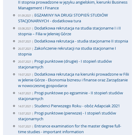
II stopnia prowadzone w języku angielskim, kierunki Business
Management i Finance
EGZAMINY NA DRUGI STOPIEŃ STUDIÓW
01.09.2021 |
STACJONARNYCH - dodatkowa tura
Dodatkowa rekrutacja na studia stacjonarne I i II
03.08.2021 |
stopnia – Filia w Jeleniej Górze
Dodatkowa rekrutacja - studia stacjonarne II stopnia
29.07.2021 |
Zakończenie rekrutacji na studia stacjonarne I
26.07.2021 |
stopnia
Progi punktowe (drugie) - I stopień studiów
20.07.2021 |
stacjonarnych
Dodatkowa rekrutacja na kierunki prowadzone w Filii
19.07.2021 |
w Jelenie Górze - Ekonomia biznesu i finanse oraz Zarządzanie
w nowoczesnej gospodarce
Progi punktowe po egzaminie - II stopień studiów
14.07.2021 |
stacjonarnych
Studenci Pierwszego Roku - obóz Adapciak 2021
14.07.2021 |
Progi punktowe (pierwsze) - I stopień studiów
13.07.2021 |
stacjonarnych
Entrance examination for the master degree full-
10.07.2021 |
time studies - important information