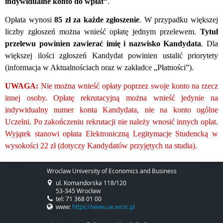
indywidualne konto do wpłat”
.
Opłata wynosi
85 zł za każde zgłoszenie
. W przypadku większej
liczby zgłoszeń można wnieść opłatę jednym przelewem.
Tytuł
przelewu powinien zawierać imię i nazwisko Kandydata
. Dla
większej ilości zgłoszeń Kandydat powinien ustalić priorytety
(informacja w Aktualnościach oraz w zakładce „Płatności”).
UWAGA:
Nie można wnieść opłaty poprzez swoje konto na rzecz
innej osoby. Opłatę rekrutacyjną można wnieść jedynie na
indywidualny numer konta Kandydata, nie na konto ogólne
Uczelni. Po zakończeniu rekrutacji nie należy wnosić innych opłat.
Wyjątek stanowi opłata Elektroniczną Legitymacje Studencką w
wysokości 22 zł (dotyczy Kandydatów przyjętych na studia).
Wroclaw University of Economics and Business
ul. Komandorska 118/120
53-345 Wrocław
tel: 71 368 01 00
www:
https://www.ue.wroc.pl