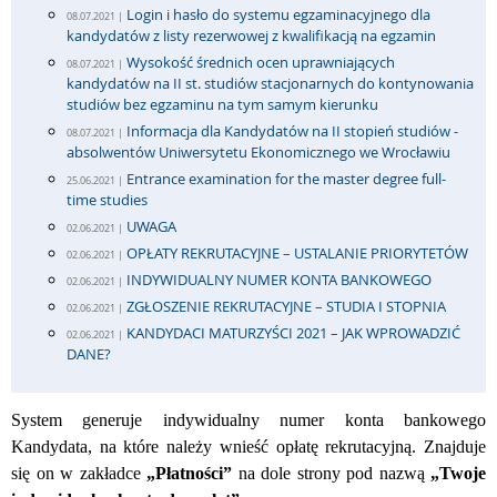
Login i hasło do systemu egzaminacyjnego dla
08.07.2021 |
kandydatów z listy rezerwowej z kwalifikacją na egzamin
Wysokość średnich ocen uprawniających
08.07.2021 |
kandydatów na II st. studiów stacjonarnych do kontynowania
studiów bez egzaminu na tym samym kierunku
Informacja dla Kandydatów na II stopień studiów -
08.07.2021 |
absolwentów Uniwersytetu Ekonomicznego we Wrocławiu
Entrance examination for the master degree full-
25.06.2021 |
time studies
UWAGA
02.06.2021 |
OPŁATY REKRUTACYJNE – USTALANIE PRIORYTETÓW
02.06.2021 |
INDYWIDUALNY NUMER KONTA BANKOWEGO
02.06.2021 |
ZGŁOSZENIE REKRUTACYJNE – STUDIA I STOPNIA
02.06.2021 |
KANDYDACI MATURZYŚCI 2021 – JAK WPROWADZIĆ
02.06.2021 |
DANE?
System generuje indywidualny numer konta bankowego
Kandydata, na które należy wnieść opłatę rekrutacyjną. Znajduje
się on w zakładce
„Płatności”
na dole strony pod nazwą
„Twoje