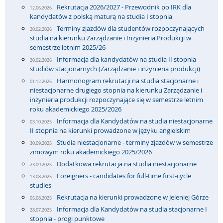
Rekrutacja 2026/2027 - Przewodnik po IRK dla
12.06.2026 |
kandydatów z polską maturą na studia I stopnia
Terminy zjazdów dla studentów rozpoczynających
20.02.2026 |
studia na kierunku Zarządzanie i Inżynieria Produkcji w
semestrze letnim 2025/26
Informacja dla kandydatów na studia II stopnia
20.02.2026 |
studiów stacjonarnych (Zarządzanie i inżynieria produkcji)
Harmonogram rekrutacji na studia stacjonarne i
01.12.2025 |
niestacjonarne drugiego stopnia na kierunku Zarządzanie i
inżynieria produkcji rozpoczynające się w semestrze letnim
roku akademickiego 2025/2026
Informacja dla Kandydatów na studia niestacjonarne
03.10.2025 |
II stopnia na kierunki prowadzone w języku angielskim
Studia niestacjonarne - terminy zjazdów w semestrze
30.09.2025 |
zimowym roku akademickiego 2025/2026
Dodatkowa rekrutacja na studia niestacjonarne
23.09.2025 |
Foreigners - candidates for full-time first-cycle
13.08.2025 |
studies
Rekrutacja na kierunki prowadzone w Jeleniej Górze
05.08.2025 |
Informacja dla Kandydatów na studia stacjonarne I
28.07.2025 |
stopnia - progi punktowe