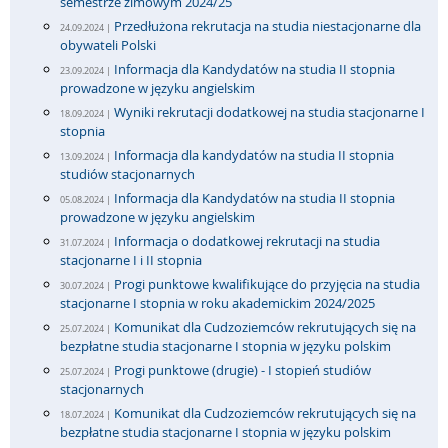
semestrze zimowym 2024/25
Przedłużona rekrutacja na studia niestacjonarne dla
24.09.2024 |
obywateli Polski
Informacja dla Kandydatów na studia II stopnia
23.09.2024 |
prowadzone w języku angielskim
Wyniki rekrutacji dodatkowej na studia stacjonarne I
18.09.2024 |
stopnia
Informacja dla kandydatów na studia II stopnia
13.09.2024 |
studiów stacjonarnych
Informacja dla Kandydatów na studia II stopnia
05.08.2024 |
prowadzone w języku angielskim
Informacja o dodatkowej rekrutacji na studia
31.07.2024 |
stacjonarne I i II stopnia
Progi punktowe kwalifikujące do przyjęcia na studia
30.07.2024 |
stacjonarne I stopnia w roku akademickim 2024/2025
Komunikat dla Cudzoziemców rekrutujących się na
25.07.2024 |
bezpłatne studia stacjonarne I stopnia w języku polskim
Progi punktowe (drugie) - I stopień studiów
25.07.2024 |
stacjonarnych
Komunikat dla Cudzoziemców rekrutujących się na
18.07.2024 |
bezpłatne studia stacjonarne I stopnia w języku polskim