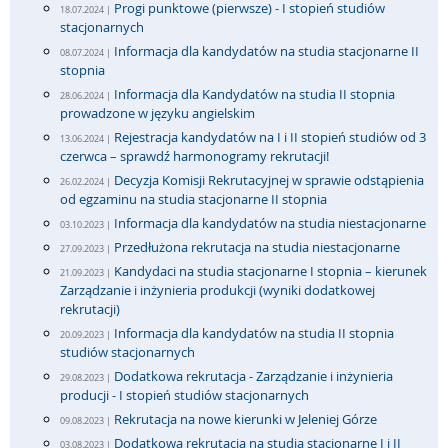
Progi punktowe (pierwsze) - I stopień studiów
18.07.2024 |
stacjonarnych
Informacja dla kandydatów na studia stacjonarne II
08.07.2024 |
stopnia
Informacja dla Kandydatów na studia II stopnia
28.06.2024 |
prowadzone w języku angielskim
Rejestracja kandydatów na I i II stopień studiów od 3
13.06.2024 |
czerwca – sprawdź harmonogramy rekrutacji!
Decyzja Komisji Rekrutacyjnej w sprawie odstąpienia
26.02.2024 |
od egzaminu na studia stacjonarne II stopnia
Informacja dla kandydatów na studia niestacjonarne
03.10.2023 |
Przedłużona rekrutacja na studia niestacjonarne
27.09.2023 |
Kandydaci na studia stacjonarne I stopnia – kierunek
21.09.2023 |
Zarządzanie i inżynieria produkcji (wyniki dodatkowej
rekrutacji)
Informacja dla kandydatów na studia II stopnia
20.09.2023 |
studiów stacjonarnych
Dodatkowa rekrutacja - Zarządzanie i inżynieria
29.08.2023 |
producji - I stopień studiów stacjonarnych
Rekrutacja na nowe kierunki w Jeleniej Górze
09.08.2023 |
Dodatkowa rekrutacja na studia stacjonarne I i II
03.08.2023 |