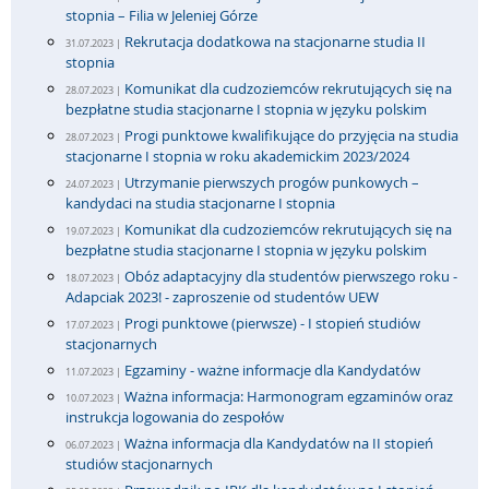
stopnia – Filia w Jeleniej Górze
Rekrutacja dodatkowa na stacjonarne studia II
31.07.2023 |
stopnia
Komunikat dla cudzoziemców rekrutujących się na
28.07.2023 |
bezpłatne studia stacjonarne I stopnia w języku polskim
Progi punktowe kwalifikujące do przyjęcia na studia
28.07.2023 |
stacjonarne I stopnia w roku akademickim 2023/2024
Utrzymanie pierwszych progów punkowych –
24.07.2023 |
kandydaci na studia stacjonarne I stopnia
Komunikat dla cudzoziemców rekrutujących się na
19.07.2023 |
bezpłatne studia stacjonarne I stopnia w języku polskim
Obóz adaptacyjny dla studentów pierwszego roku -
18.07.2023 |
Adapciak 2023! - zaproszenie od studentów UEW
Progi punktowe (pierwsze) - I stopień studiów
17.07.2023 |
stacjonarnych
Egzaminy - ważne informacje dla Kandydatów
11.07.2023 |
Ważna informacja: Harmonogram egzaminów oraz
10.07.2023 |
instrukcja logowania do zespołów
Ważna informacja dla Kandydatów na II stopień
06.07.2023 |
studiów stacjonarnych