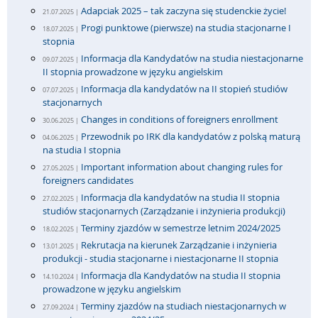
Adapciak 2025 – tak zaczyna się studenckie życie!
21.07.2025 |
Progi punktowe (pierwsze) na studia stacjonarne I
18.07.2025 |
stopnia
Informacja dla Kandydatów na studia niestacjonarne
09.07.2025 |
II stopnia prowadzone w języku angielskim
Informacja dla kandydatów na II stopień studiów
07.07.2025 |
stacjonarnych
Changes in conditions of foreigners enrollment
30.06.2025 |
Przewodnik po IRK dla kandydatów z polską maturą
04.06.2025 |
na studia I stopnia
Important information about changing rules for
27.05.2025 |
foreigners candidates
Informacja dla kandydatów na studia II stopnia
27.02.2025 |
studiów stacjonarnych (Zarządzanie i inżynieria produkcji)
Terminy zjazdów w semestrze letnim 2024/2025
18.02.2025 |
Rekrutacja na kierunek Zarządzanie i inżynieria
13.01.2025 |
produkcji - studia stacjonarne i niestacjonarne II stopnia
Informacja dla Kandydatów na studia II stopnia
14.10.2024 |
prowadzone w języku angielskim
Terminy zjazdów na studiach niestacjonarnych w
27.09.2024 |