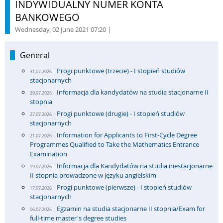
INDYWIDUALNY NUMER KONTA
BANKOWEGO
Wednesday, 02 June 2021 07:20
|
General
Progi punktowe (trzecie) - I stopień studiów
31.07.2026 |
stacjonarnych
Informacja dla kandydatów na studia stacjonarne II
29.07.2026 |
stopnia
Progi punktowe (drugie) - I stopień studiów
27.07.2026 |
stacjonarnych
Information for Applicants to First-Cycle Degree
21.07.2026 |
Programmes Qualified to Take the Mathematics Entrance
Examination
Informacja dla Kandydatów na studia niestacjonarne
19.07.2026 |
II stopnia prowadzone w języku angielskim
Progi punktowe (pierwsze) - I stopień studiów
17.07.2026 |
stacjonarnych
Egzamin na studia stacjonarne II stopnia/Exam for
06.07.2026 |
full-time master's degree studies