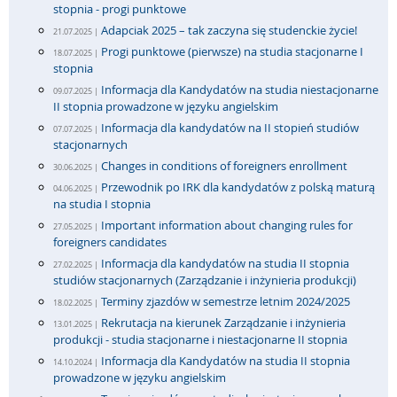
stopnia - progi punktowe
Adapciak 2025 – tak zaczyna się studenckie życie!
21.07.2025 |
Progi punktowe (pierwsze) na studia stacjonarne I
18.07.2025 |
stopnia
Informacja dla Kandydatów na studia niestacjonarne
09.07.2025 |
II stopnia prowadzone w języku angielskim
Informacja dla kandydatów na II stopień studiów
07.07.2025 |
stacjonarnych
Changes in conditions of foreigners enrollment
30.06.2025 |
Przewodnik po IRK dla kandydatów z polską maturą
04.06.2025 |
na studia I stopnia
Important information about changing rules for
27.05.2025 |
foreigners candidates
Informacja dla kandydatów na studia II stopnia
27.02.2025 |
studiów stacjonarnych (Zarządzanie i inżynieria produkcji)
Terminy zjazdów w semestrze letnim 2024/2025
18.02.2025 |
Rekrutacja na kierunek Zarządzanie i inżynieria
13.01.2025 |
produkcji - studia stacjonarne i niestacjonarne II stopnia
Informacja dla Kandydatów na studia II stopnia
14.10.2024 |
prowadzone w języku angielskim