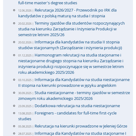
full-time master's degree studies
Rekrutacja 2026/2027 - Przewodnik po IRK dla
12.06.2026 |
kandydatów z polską maturą na studia I stopnia
Terminy zjazdów dla studentów rozpoczynających
20.02.2026 |
studia na kierunku Zarządzanie i Inżynieria Produkcji w
semestrze letnim 2025/26
Informacja dla kandydatów na studia II stopnia
20.02.2026 |
studiów stacjonarnych (Zarządzanie i inżynieria produkcji)
Harmonogram rekrutacji na studia stacjonarne i
01.12.2025 |
niestacjonarne drugiego stopnia na kierunku Zarządzanie i
inżynieria produkcji rozpoczynające się w semestrze letnim
roku akademickiego 2025/2026
Informacja dla Kandydatów na studia niestacjonarne
03.10.2025 |
II stopnia na kierunki prowadzone w języku angielskim
Studia niestacjonarne - terminy zjazdów w semestrze
30.09.2025 |
zimowym roku akademickiego 2025/2026
Dodatkowa rekrutacja na studia niestacjonarne
23.09.2025 |
Foreigners - candidates for full-time first-cycle
13.08.2025 |
studies
Rekrutacja na kierunki prowadzone w Jeleniej Górze
05.08.2025 |
Informacja dla Kandydatów na studia stacjonarne I
28.07.2025 |