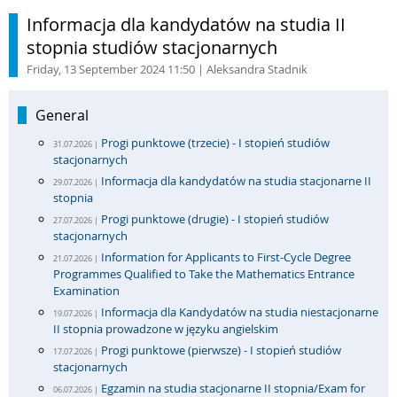
Informacja dla kandydatów na studia II
stopnia studiów stacjonarnych
Friday, 13 September 2024 11:50
| Aleksandra Stadnik
General
Progi punktowe (trzecie) - I stopień studiów
31.07.2026 |
stacjonarnych
Informacja dla kandydatów na studia stacjonarne II
29.07.2026 |
stopnia
Progi punktowe (drugie) - I stopień studiów
27.07.2026 |
stacjonarnych
Information for Applicants to First-Cycle Degree
21.07.2026 |
Programmes Qualified to Take the Mathematics Entrance
Examination
Informacja dla Kandydatów na studia niestacjonarne
19.07.2026 |
II stopnia prowadzone w języku angielskim
Progi punktowe (pierwsze) - I stopień studiów
17.07.2026 |
stacjonarnych
Egzamin na studia stacjonarne II stopnia/Exam for
06.07.2026 |