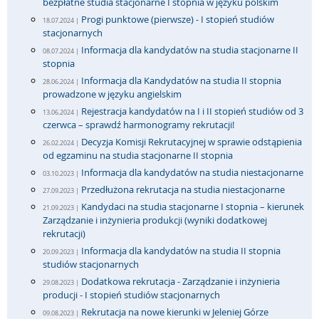
bezpłatne studia stacjonarne I stopnia w języku polskim
Progi punktowe (pierwsze) - I stopień studiów
18.07.2024 |
stacjonarnych
Informacja dla kandydatów na studia stacjonarne II
08.07.2024 |
stopnia
Informacja dla Kandydatów na studia II stopnia
28.06.2024 |
prowadzone w języku angielskim
Rejestracja kandydatów na I i II stopień studiów od 3
13.06.2024 |
czerwca – sprawdź harmonogramy rekrutacji!
Decyzja Komisji Rekrutacyjnej w sprawie odstąpienia
26.02.2024 |
od egzaminu na studia stacjonarne II stopnia
Informacja dla kandydatów na studia niestacjonarne
03.10.2023 |
Przedłużona rekrutacja na studia niestacjonarne
27.09.2023 |
Kandydaci na studia stacjonarne I stopnia – kierunek
21.09.2023 |
Zarządzanie i inżynieria produkcji (wyniki dodatkowej
rekrutacji)
Informacja dla kandydatów na studia II stopnia
20.09.2023 |
studiów stacjonarnych
Dodatkowa rekrutacja - Zarządzanie i inżynieria
29.08.2023 |
producji - I stopień studiów stacjonarnych
Rekrutacja na nowe kierunki w Jeleniej Górze
09.08.2023 |