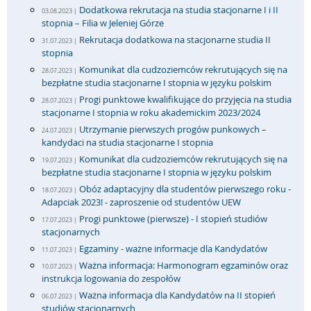
Dodatkowa rekrutacja na studia stacjonarne I i II
03.08.2023 |
stopnia – Filia w Jeleniej Górze
Rekrutacja dodatkowa na stacjonarne studia II
31.07.2023 |
stopnia
Komunikat dla cudzoziemców rekrutujących się na
28.07.2023 |
bezpłatne studia stacjonarne I stopnia w języku polskim
Progi punktowe kwalifikujące do przyjęcia na studia
28.07.2023 |
stacjonarne I stopnia w roku akademickim 2023/2024
Utrzymanie pierwszych progów punkowych –
24.07.2023 |
kandydaci na studia stacjonarne I stopnia
Komunikat dla cudzoziemców rekrutujących się na
19.07.2023 |
bezpłatne studia stacjonarne I stopnia w języku polskim
Obóz adaptacyjny dla studentów pierwszego roku -
18.07.2023 |
Adapciak 2023! - zaproszenie od studentów UEW
Progi punktowe (pierwsze) - I stopień studiów
17.07.2023 |
stacjonarnych
Egzaminy - ważne informacje dla Kandydatów
11.07.2023 |
Ważna informacja: Harmonogram egzaminów oraz
10.07.2023 |
instrukcja logowania do zespołów
Ważna informacja dla Kandydatów na II stopień
06.07.2023 |
studiów stacjonarnych