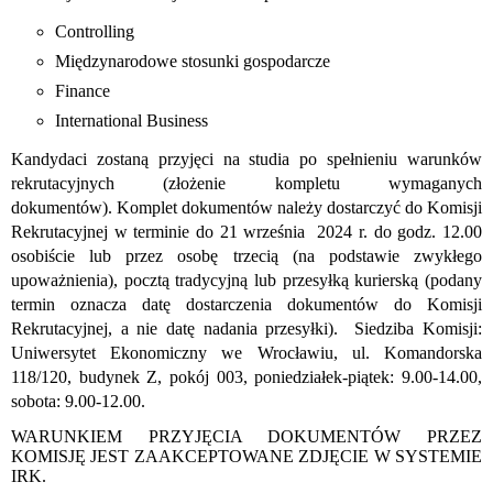
Controlling
Międzynarodowe stosunki gospodarcze
Finance
International Business
Kandydaci zostaną przyjęci na studia po spełnieniu warunków
rekrutacyjnych (złożenie kompletu wymaganych
dokumentów).
Komplet dokumentów należy dostarczyć do Komisji
Rekrutacyjnej w terminie do 21 września 2024 r. do godz. 12.00
osobiście lub przez osobę trzecią (na podstawie zwykłego
upoważnienia), pocztą tradycyjną lub przesyłką kurierską (
podany
termin oznacza datę dostarczenia dokumentów do Komisji
Rekrutacyjnej, a nie datę nadania przesyłki).
Siedziba Komisji:
Uniwersytet Ekonomiczny we Wrocławiu, ul. Komandorska
118/120, budynek Z, pokój 003, poniedziałek-piątek: 9.00-14.00,
sobota: 9.00-12.00.
WARUNKIEM PRZYJĘCIA DOKUMENTÓW PRZEZ
KOMISJĘ JEST ZAAKCEPTOWANE ZDJĘCIE W SYSTEMIE
IRK.