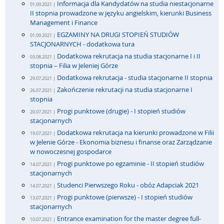
Informacja dla Kandydatów na studia niestacjonarne
01.09.2021 |
II stopnia prowadzone w języku angielskim, kierunki Business
Management i Finance
EGZAMINY NA DRUGI STOPIEŃ STUDIÓW
01.09.2021 |
STACJONARNYCH - dodatkowa tura
Dodatkowa rekrutacja na studia stacjonarne I i II
03.08.2021 |
stopnia – Filia w Jeleniej Górze
Dodatkowa rekrutacja - studia stacjonarne II stopnia
29.07.2021 |
Zakończenie rekrutacji na studia stacjonarne I
26.07.2021 |
stopnia
Progi punktowe (drugie) - I stopień studiów
20.07.2021 |
stacjonarnych
Dodatkowa rekrutacja na kierunki prowadzone w Filii
19.07.2021 |
w Jelenie Górze - Ekonomia biznesu i finanse oraz Zarządzanie
w nowoczesnej gospodarce
Progi punktowe po egzaminie - II stopień studiów
14.07.2021 |
stacjonarnych
Studenci Pierwszego Roku - obóz Adapciak 2021
14.07.2021 |
Progi punktowe (pierwsze) - I stopień studiów
13.07.2021 |
stacjonarnych
Entrance examination for the master degree full-
10.07.2021 |