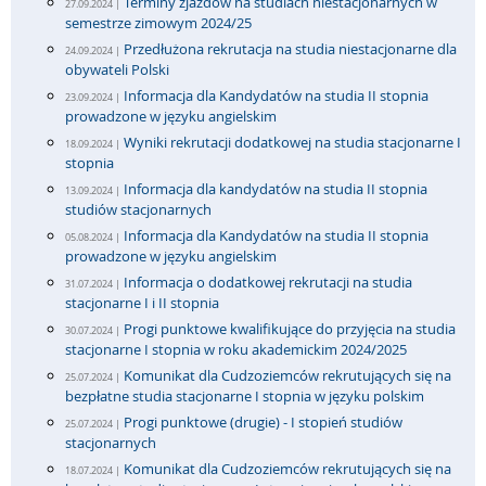
Terminy zjazdów na studiach niestacjonarnych w
27.09.2024 |
semestrze zimowym 2024/25
Przedłużona rekrutacja na studia niestacjonarne dla
24.09.2024 |
obywateli Polski
Informacja dla Kandydatów na studia II stopnia
23.09.2024 |
prowadzone w języku angielskim
Wyniki rekrutacji dodatkowej na studia stacjonarne I
18.09.2024 |
stopnia
Informacja dla kandydatów na studia II stopnia
13.09.2024 |
studiów stacjonarnych
Informacja dla Kandydatów na studia II stopnia
05.08.2024 |
prowadzone w języku angielskim
Informacja o dodatkowej rekrutacji na studia
31.07.2024 |
stacjonarne I i II stopnia
Progi punktowe kwalifikujące do przyjęcia na studia
30.07.2024 |
stacjonarne I stopnia w roku akademickim 2024/2025
Komunikat dla Cudzoziemców rekrutujących się na
25.07.2024 |
bezpłatne studia stacjonarne I stopnia w języku polskim
Progi punktowe (drugie) - I stopień studiów
25.07.2024 |
stacjonarnych
Komunikat dla Cudzoziemców rekrutujących się na
18.07.2024 |