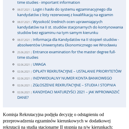
time studies - important information
Login i hasło do systemu egzaminacyjnego dla
08.07.2021 |
kandydatów z listy rezerwowej z kwalifikacją na egzamin
Wysokość średnich ocen uprawniających
08.07.2021 |
kandydatów na II st. studiów stacjonarnych do kontynowania
studiów bez egzaminu na tym samym kierunku
Informacja dla Kandydatów na II stopień studiów -
08.07.2021 |
absolwentów Uniwersytetu Ekonomicznego we Wrocławiu
Entrance examination for the master degree full-
25.06.2021 |
time studies
UWAGA
02.06.2021 |
OPŁATY REKRUTACYJNE – USTALANIE PRIORYTETÓW
02.06.2021 |
INDYWIDUALNY NUMER KONTA BANKOWEGO
02.06.2021 |
ZGŁOSZENIE REKRUTACYJNE – STUDIA I STOPNIA
02.06.2021 |
KANDYDACI MATURZYŚCI 2021 – JAK WPROWADZIĆ
02.06.2021 |
DANE?
Komisja Rekrutacyjna podjęła decyzję o odstąpieniu od
przeprowadzenia egzaminów kierunkowych w dodatkowej
rekrutacji na studia stacjonarne II stopnia na n/w kierunkach: