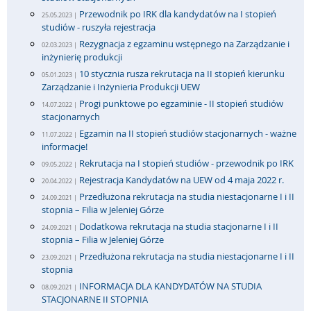
Przewodnik po IRK dla kandydatów na I stopień
25.05.2023 |
studiów - ruszyła rejestracja
Rezygnacja z egzaminu wstępnego na Zarządzanie i
02.03.2023 |
inżynierię produkcji
10 stycznia rusza rekrutacja na II stopień kierunku
05.01.2023 |
Zarządzanie i Inżynieria Produkcji UEW
Progi punktowe po egzaminie - II stopień studiów
14.07.2022 |
stacjonarnych
Egzamin na II stopień studiów stacjonarnych - ważne
11.07.2022 |
informacje!
Rekrutacja na I stopień studiów - przewodnik po IRK
09.05.2022 |
Rejestracja Kandydatów na UEW od 4 maja 2022 r.
20.04.2022 |
Przedłużona rekrutacja na studia niestacjonarne I i II
24.09.2021 |
stopnia – Filia w Jeleniej Górze
Dodatkowa rekrutacja na studia stacjonarne I i II
24.09.2021 |
stopnia – Filia w Jeleniej Górze
Przedłużona rekrutacja na studia niestacjonarne I i II
23.09.2021 |
stopnia
INFORMACJA DLA KANDYDATÓW NA STUDIA
08.09.2021 |
STACJONARNE II STOPNIA