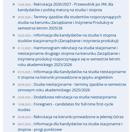
Rekrutacja 2026/2027 - Przewodnik po IRK dla
12.06.2026 |
kandydatów z polską maturą na studia I stopnia
Terminy zjazdów dla studentów rozpoczynających
20.02.2026 |
studia na kierunku Zarządzanie i Inżynieria Produkcji w
semestrze letnim 2025/26
Informacja dla kandydatów na studia II stopnia
20.02.2026 |
studiów stacjonarnych (Zarządzanie i inżynieria produkcji)
Harmonogram rekrutacji na studia stacjonarne i
01.12.2025 |
niestacjonarne drugiego stopnia na kierunku Zarządzanie i
inżynieria produkcji rozpoczynające się w semestrze letnim
roku akademickiego 2025/2026
Informacja dla Kandydatów na studia niestacjonarne
03.10.2025 |
II stopnia na kierunki prowadzone w języku angielskim
Studia niestacjonarne - terminy zjazdów w semestrze
30.09.2025 |
zimowym roku akademickiego 2025/2026
Dodatkowa rekrutacja na studia niestacjonarne
23.09.2025 |
Foreigners - candidates for full-time first-cycle
13.08.2025 |
studies
Rekrutacja na kierunki prowadzone w Jeleniej Górze
05.08.2025 |
Informacja dla Kandydatów na studia stacjonarne I
28.07.2025 |
stopnia - progi punktowe