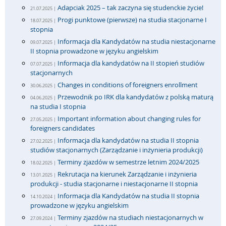
Adapciak 2025 – tak zaczyna się studenckie życie!
21.07.2025 |
Progi punktowe (pierwsze) na studia stacjonarne I
18.07.2025 |
stopnia
Informacja dla Kandydatów na studia niestacjonarne
09.07.2025 |
II stopnia prowadzone w języku angielskim
Informacja dla kandydatów na II stopień studiów
07.07.2025 |
stacjonarnych
Changes in conditions of foreigners enrollment
30.06.2025 |
Przewodnik po IRK dla kandydatów z polską maturą
04.06.2025 |
na studia I stopnia
Important information about changing rules for
27.05.2025 |
foreigners candidates
Informacja dla kandydatów na studia II stopnia
27.02.2025 |
studiów stacjonarnych (Zarządzanie i inżynieria produkcji)
Terminy zjazdów w semestrze letnim 2024/2025
18.02.2025 |
Rekrutacja na kierunek Zarządzanie i inżynieria
13.01.2025 |
produkcji - studia stacjonarne i niestacjonarne II stopnia
Informacja dla Kandydatów na studia II stopnia
14.10.2024 |
prowadzone w języku angielskim
Terminy zjazdów na studiach niestacjonarnych w
27.09.2024 |