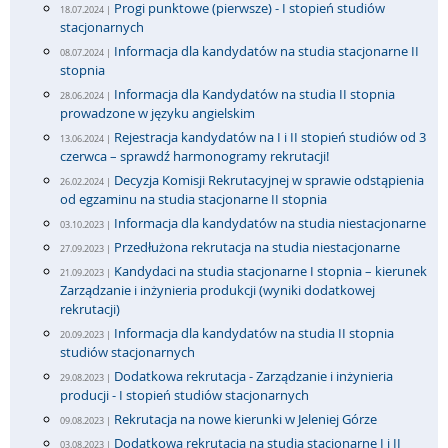
Progi punktowe (pierwsze) - I stopień studiów
18.07.2024 |
stacjonarnych
Informacja dla kandydatów na studia stacjonarne II
08.07.2024 |
stopnia
Informacja dla Kandydatów na studia II stopnia
28.06.2024 |
prowadzone w języku angielskim
Rejestracja kandydatów na I i II stopień studiów od 3
13.06.2024 |
czerwca – sprawdź harmonogramy rekrutacji!
Decyzja Komisji Rekrutacyjnej w sprawie odstąpienia
26.02.2024 |
od egzaminu na studia stacjonarne II stopnia
Informacja dla kandydatów na studia niestacjonarne
03.10.2023 |
Przedłużona rekrutacja na studia niestacjonarne
27.09.2023 |
Kandydaci na studia stacjonarne I stopnia – kierunek
21.09.2023 |
Zarządzanie i inżynieria produkcji (wyniki dodatkowej
rekrutacji)
Informacja dla kandydatów na studia II stopnia
20.09.2023 |
studiów stacjonarnych
Dodatkowa rekrutacja - Zarządzanie i inżynieria
29.08.2023 |
producji - I stopień studiów stacjonarnych
Rekrutacja na nowe kierunki w Jeleniej Górze
09.08.2023 |
Dodatkowa rekrutacja na studia stacjonarne I i II
03.08.2023 |