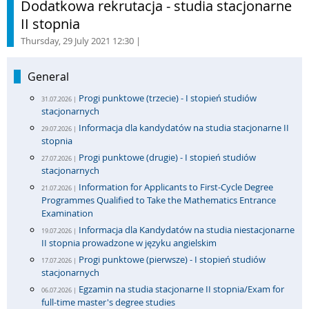
Dodatkowa rekrutacja - studia stacjonarne
II stopnia
Thursday, 29 July 2021 12:30
|
General
Progi punktowe (trzecie) - I stopień studiów
31.07.2026 |
stacjonarnych
Informacja dla kandydatów na studia stacjonarne II
29.07.2026 |
stopnia
Progi punktowe (drugie) - I stopień studiów
27.07.2026 |
stacjonarnych
Information for Applicants to First-Cycle Degree
21.07.2026 |
Programmes Qualified to Take the Mathematics Entrance
Examination
Informacja dla Kandydatów na studia niestacjonarne
19.07.2026 |
II stopnia prowadzone w języku angielskim
Progi punktowe (pierwsze) - I stopień studiów
17.07.2026 |
stacjonarnych
Egzamin na studia stacjonarne II stopnia/Exam for
06.07.2026 |
full-time master's degree studies