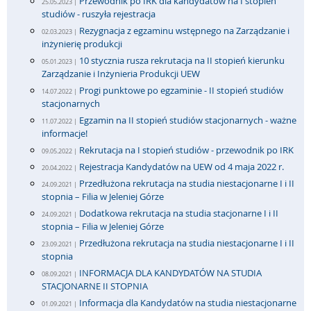
Przewodnik po IRK dla kandydatów na I stopień
25.05.2023 |
studiów - ruszyła rejestracja
Rezygnacja z egzaminu wstępnego na Zarządzanie i
02.03.2023 |
inżynierię produkcji
10 stycznia rusza rekrutacja na II stopień kierunku
05.01.2023 |
Zarządzanie i Inżynieria Produkcji UEW
Progi punktowe po egzaminie - II stopień studiów
14.07.2022 |
stacjonarnych
Egzamin na II stopień studiów stacjonarnych - ważne
11.07.2022 |
informacje!
Rekrutacja na I stopień studiów - przewodnik po IRK
09.05.2022 |
Rejestracja Kandydatów na UEW od 4 maja 2022 r.
20.04.2022 |
Przedłużona rekrutacja na studia niestacjonarne I i II
24.09.2021 |
stopnia – Filia w Jeleniej Górze
Dodatkowa rekrutacja na studia stacjonarne I i II
24.09.2021 |
stopnia – Filia w Jeleniej Górze
Przedłużona rekrutacja na studia niestacjonarne I i II
23.09.2021 |
stopnia
INFORMACJA DLA KANDYDATÓW NA STUDIA
08.09.2021 |
STACJONARNE II STOPNIA
Informacja dla Kandydatów na studia niestacjonarne
01.09.2021 |