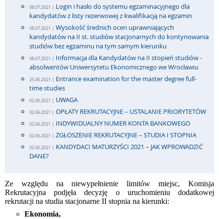
Login i hasło do systemu egzaminacyjnego dla
08.07.2021 |
kandydatów z listy rezerwowej z kwalifikacją na egzamin
Wysokość średnich ocen uprawniających
08.07.2021 |
kandydatów na II st. studiów stacjonarnych do kontynowania
studiów bez egzaminu na tym samym kierunku
Informacja dla Kandydatów na II stopień studiów -
08.07.2021 |
absolwentów Uniwersytetu Ekonomicznego we Wrocławiu
Entrance examination for the master degree full-
25.06.2021 |
time studies
UWAGA
02.06.2021 |
OPŁATY REKRUTACYJNE – USTALANIE PRIORYTETÓW
02.06.2021 |
INDYWIDUALNY NUMER KONTA BANKOWEGO
02.06.2021 |
ZGŁOSZENIE REKRUTACYJNE – STUDIA I STOPNIA
02.06.2021 |
KANDYDACI MATURZYŚCI 2021 – JAK WPROWADZIĆ
02.06.2021 |
DANE?
Ze względu na niewypełnienie limitów miejsc, Komisja
Rekrutacyjna podjęła decyzję o uruchomieniu dodatkowej
rekrutacji na studia stacjonarne II stopnia na kierunki:
Ekonomia,