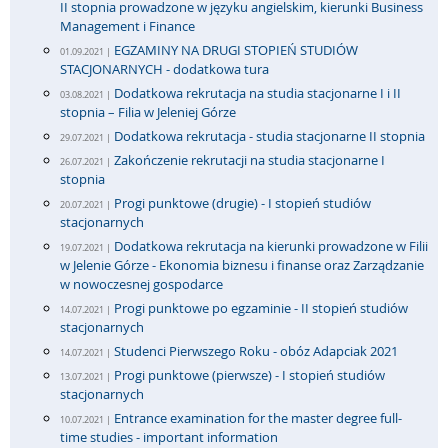
II stopnia prowadzone w języku angielskim, kierunki Business
Management i Finance
EGZAMINY NA DRUGI STOPIEŃ STUDIÓW
01.09.2021 |
STACJONARNYCH - dodatkowa tura
Dodatkowa rekrutacja na studia stacjonarne I i II
03.08.2021 |
stopnia – Filia w Jeleniej Górze
Dodatkowa rekrutacja - studia stacjonarne II stopnia
29.07.2021 |
Zakończenie rekrutacji na studia stacjonarne I
26.07.2021 |
stopnia
Progi punktowe (drugie) - I stopień studiów
20.07.2021 |
stacjonarnych
Dodatkowa rekrutacja na kierunki prowadzone w Filii
19.07.2021 |
w Jelenie Górze - Ekonomia biznesu i finanse oraz Zarządzanie
w nowoczesnej gospodarce
Progi punktowe po egzaminie - II stopień studiów
14.07.2021 |
stacjonarnych
Studenci Pierwszego Roku - obóz Adapciak 2021
14.07.2021 |
Progi punktowe (pierwsze) - I stopień studiów
13.07.2021 |
stacjonarnych
Entrance examination for the master degree full-
10.07.2021 |
time studies - important information