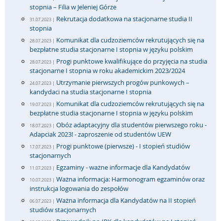
stopnia – Filia w Jeleniej Górze
Rekrutacja dodatkowa na stacjonarne studia II
31.07.2023 |
stopnia
Komunikat dla cudzoziemców rekrutujących się na
28.07.2023 |
bezpłatne studia stacjonarne I stopnia w języku polskim
Progi punktowe kwalifikujące do przyjęcia na studia
28.07.2023 |
stacjonarne I stopnia w roku akademickim 2023/2024
Utrzymanie pierwszych progów punkowych –
24.07.2023 |
kandydaci na studia stacjonarne I stopnia
Komunikat dla cudzoziemców rekrutujących się na
19.07.2023 |
bezpłatne studia stacjonarne I stopnia w języku polskim
Obóz adaptacyjny dla studentów pierwszego roku -
18.07.2023 |
Adapciak 2023! - zaproszenie od studentów UEW
Progi punktowe (pierwsze) - I stopień studiów
17.07.2023 |
stacjonarnych
Egzaminy - ważne informacje dla Kandydatów
11.07.2023 |
Ważna informacja: Harmonogram egzaminów oraz
10.07.2023 |
instrukcja logowania do zespołów
Ważna informacja dla Kandydatów na II stopień
06.07.2023 |
studiów stacjonarnych