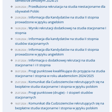
semestrze zimowym 2024/25
Przedłużona rekrutacja na studia niestacjonarne dla
24.09.2024 |
obywateli Polski
Informacja dla Kandydatów na studia II stopnia
23.09.2024 |
prowadzone w języku angielskim
Wyniki rekrutacji dodatkowej na studia stacjonarne I
18.09.2024 |
stopnia
Informacja dla kandydatów na studia II stopnia
13.09.2024 |
studiów stacjonarnych
Informacja dla Kandydatów na studia II stopnia
05.08.2024 |
prowadzone w języku angielskim
Informacja o dodatkowej rekrutacji na studia
31.07.2024 |
stacjonarne I i II stopnia
Progi punktowe kwalifikujące do przyjęcia na studia
30.07.2024 |
stacjonarne I stopnia w roku akademickim 2024/2025
Komunikat dla Cudzoziemców rekrutujących się na
25.07.2024 |
bezpłatne studia stacjonarne I stopnia w języku polskim
Progi punktowe (drugie) - I stopień studiów
25.07.2024 |
stacjonarnych
Komunikat dla Cudzoziemców rekrutujących się na
18.07.2024 |
bezpłatne studia stacjonarne I stopnia w języku polskim