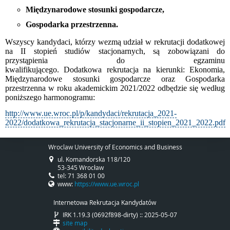
Międzynarodowe stosunki gospodarcze,
Gospodarka przestrzenna.
Wszyscy kandydaci, którzy wezmą udział w rekrutacji dodatkowej
na II stopień studiów stacjonarnych, są zobowiązani do
przystąpienia do egzaminu
kwalifikującego. Dodatkowa rekrutacja na kierunki: Ekonomia,
Międzynarodowe stosunki gospodarcze oraz Gospodarka
przestrzenna w roku akademickim 2021/2022 odbędzie się według
poniższego harmonogramu:
http://www.ue.wroc.pl/p/kandydaci/rekrutacja_2021-
2022/dodatkowa_rekrutacja_stacjonarne_ii_stopien_2021_2022.pdf
Wroclaw University of Economics and Business
ul. Komandorska 118/120
53-345 Wrocław
tel: 71 368 01 00
www:
https://www.ue.wroc.pl
Internetowa Rekrutacja Kandydatów
IRK 1.19.3 (0692f898-dirty) :: 2025-05-07
site map