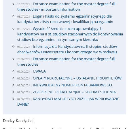
Entrance examination for the master degree full-
10.07.2021 |
time studies - important information
Login i hasło do systemu egzaminacyjnego dla
08.07.2021 |
kandydatów z listy rezerwowej z kwalifikacją na egzamin
Wysokość średnich ocen uprawniających
08.07.2021 |
kandydatów na II st. studiów stacjonarnych do kontynowania
studiów bez egzaminu na tym samym kierunku
Informacja dla Kandydatów na II stopień studiów -
08.07.2021 |
absolwentów Uniwersytetu Ekonomicznego we Wrocławiu
Entrance examination for the master degree full-
25.06.2021 |
time studies
UWAGA
02.06.2021 |
OPŁATY REKRUTACYJNE – USTALANIE PRIORYTETÓW
02.06.2021 |
INDYWIDUALNY NUMER KONTA BANKOWEGO
02.06.2021 |
ZGŁOSZENIE REKRUTACYJNE – STUDIA I STOPNIA
02.06.2021 |
KANDYDACI MATURZYŚCI 2021 – JAK WPROWADZIĆ
02.06.2021 |
DANE?
Drodzy Kandydaci,