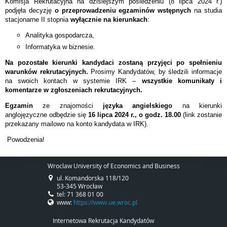
Komisja Rekrutacyjna na dzisiejszym posiedzeniu (8 lipca 2024 r.)
podjęła decyzję
o przeprowadzeniu egzaminów wstępnych
na studia
stacjonarne II stopnia
wyłącznie na kierunkach
:
Analityka gospodarcza,
Informatyka w biznesie.
Na pozostałe kierunki kandydaci zostaną przyjęci po spełnieniu
warunków rekrutacyjnych.
Prosimy Kandydatów, by śledzili informacje
na swoich kontach w systemie IRK –
wszystkie komunikaty i
komentarze w zgłoszeniach rekrutacyjnych.
Egzamin
ze znajomości
języka angielskiego
na kierunki
anglojęzyczne
odbędzie się
16 lipca 2024 r., o godz. 18.00
(link zostanie
przekazany mailowo na konto kandydata w IRK).
Powodzenia!
Wroclaw University of Economics and Business
ul. Komandorska 118/120
53-345 Wrocław
tel: 71 368 01 00
www:
https://www.ue.wroc.pl
Internetowa Rekrutacja Kandydatów