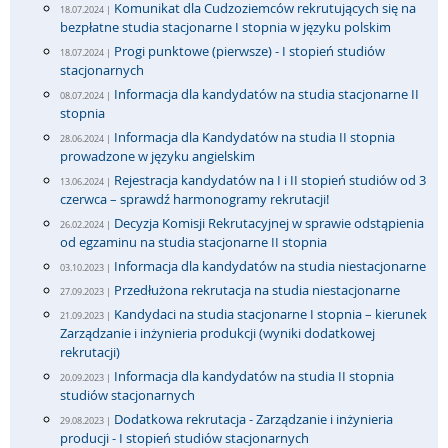
Komunikat dla Cudzoziemców rekrutujących się na
18.07.2024 |
bezpłatne studia stacjonarne I stopnia w języku polskim
Progi punktowe (pierwsze) - I stopień studiów
18.07.2024 |
stacjonarnych
Informacja dla kandydatów na studia stacjonarne II
08.07.2024 |
stopnia
Informacja dla Kandydatów na studia II stopnia
28.06.2024 |
prowadzone w języku angielskim
Rejestracja kandydatów na I i II stopień studiów od 3
13.06.2024 |
czerwca – sprawdź harmonogramy rekrutacji!
Decyzja Komisji Rekrutacyjnej w sprawie odstąpienia
26.02.2024 |
od egzaminu na studia stacjonarne II stopnia
Informacja dla kandydatów na studia niestacjonarne
03.10.2023 |
Przedłużona rekrutacja na studia niestacjonarne
27.09.2023 |
Kandydaci na studia stacjonarne I stopnia – kierunek
21.09.2023 |
Zarządzanie i inżynieria produkcji (wyniki dodatkowej
rekrutacji)
Informacja dla kandydatów na studia II stopnia
20.09.2023 |
studiów stacjonarnych
Dodatkowa rekrutacja - Zarządzanie i inżynieria
29.08.2023 |
producji - I stopień studiów stacjonarnych