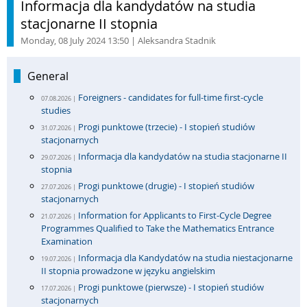
Informacja dla kandydatów na studia
stacjonarne II stopnia
Monday, 08 July 2024 13:50
| Aleksandra Stadnik
General
Foreigners - candidates for full-time first-cycle
07.08.2026 |
studies
Progi punktowe (trzecie) - I stopień studiów
31.07.2026 |
stacjonarnych
Informacja dla kandydatów na studia stacjonarne II
29.07.2026 |
stopnia
Progi punktowe (drugie) - I stopień studiów
27.07.2026 |
stacjonarnych
Information for Applicants to First-Cycle Degree
21.07.2026 |
Programmes Qualified to Take the Mathematics Entrance
Examination
Informacja dla Kandydatów na studia niestacjonarne
19.07.2026 |
II stopnia prowadzone w języku angielskim
Progi punktowe (pierwsze) - I stopień studiów
17.07.2026 |
stacjonarnych