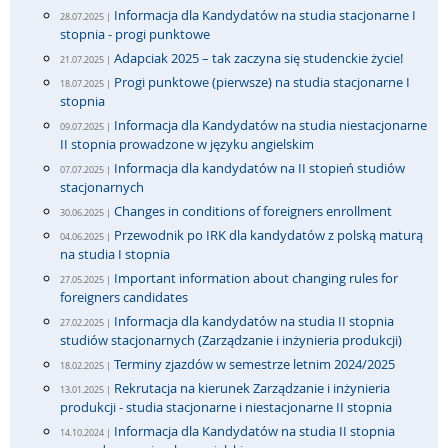
Informacja dla Kandydatów na studia stacjonarne I
28.07.2025 |
stopnia - progi punktowe
Adapciak 2025 – tak zaczyna się studenckie życie!
21.07.2025 |
Progi punktowe (pierwsze) na studia stacjonarne I
18.07.2025 |
stopnia
Informacja dla Kandydatów na studia niestacjonarne
09.07.2025 |
II stopnia prowadzone w języku angielskim
Informacja dla kandydatów na II stopień studiów
07.07.2025 |
stacjonarnych
Changes in conditions of foreigners enrollment
30.06.2025 |
Przewodnik po IRK dla kandydatów z polską maturą
04.06.2025 |
na studia I stopnia
Important information about changing rules for
27.05.2025 |
foreigners candidates
Informacja dla kandydatów na studia II stopnia
27.02.2025 |
studiów stacjonarnych (Zarządzanie i inżynieria produkcji)
Terminy zjazdów w semestrze letnim 2024/2025
18.02.2025 |
Rekrutacja na kierunek Zarządzanie i inżynieria
13.01.2025 |
produkcji - studia stacjonarne i niestacjonarne II stopnia
Informacja dla Kandydatów na studia II stopnia
14.10.2024 |