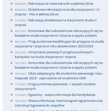
Rekrutacja na nowe kierunki w Jeleniej Górze
09.08.2023 |
Dodatkowa rekrutacja na studia stacjonarne I i II
03.08.2023 |
stopnia – Filia w Jeleniej Górze
Rekrutacja dodatkowa na stacjonarne studia II
31.07.2023 |
stopnia
Komunikat dla cudzoziemców rekrutujących się na
28.07.2023 |
bezpłatne studia stacjonarne I stopnia w języku polskim
Progi punktowe kwalifikujące do przyjęcia na studia
28.07.2023 |
stacjonarne I stopnia w roku akademickim 2023/2024
Utrzymanie pierwszych progów punkowych –
24.07.2023 |
kandydaci na studia stacjonarne I stopnia
Komunikat dla cudzoziemców rekrutujących się na
19.07.2023 |
bezpłatne studia stacjonarne I stopnia w języku polskim
Obóz adaptacyjny dla studentów pierwszego roku -
18.07.2023 |
Adapciak 2023! - zaproszenie od studentów UEW
Progi punktowe (pierwsze) - I stopień studiów
17.07.2023 |
stacjonarnych
Egzaminy - ważne informacje dla Kandydatów
11.07.2023 |
Ważna informacja: Harmonogram egzaminów oraz
10.07.2023 |
instrukcja logowania do zespołów