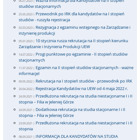
Ważna informacja dla Kandydatów na II stopień
06.07.2023 |
studiów stacjonarnych
Przewodnik po IRK dla kandydatów na I stopień
25.05.2023 |
studiów - ruszyła rejestracja
Rezygnacja z egzaminu wstępnego na Zarządzanie i
02.03.2023 |
inżynierię produkcji
10 stycznia rusza rekrutacja na II stopień kierunku
05.01.2023 |
Zarządzanie i Inżynieria Produkcji UEW
Progi punktowe po egzaminie - II stopień studiów
14.07.2022 |
stacjonarnych
Egzamin na II stopień studiów stacjonarnych - ważne
11.07.2022 |
informacje!
Rekrutacja na I stopień studiów - przewodnik po IRK
09.05.2022 |
Rejestracja Kandydatów na UEW od 4 maja 2022 r.
20.04.2022 |
Przedłużona rekrutacja na studia niestacjonarne I i II
24.09.2021 |
stopnia – Filia w Jeleniej Górze
Dodatkowa rekrutacja na studia stacjonarne I i II
24.09.2021 |
stopnia – Filia w Jeleniej Górze
Przedłużona rekrutacja na studia niestacjonarne I i II
23.09.2021 |
stopnia
INFORMACJA DLA KANDYDATÓW NA STUDIA
08.09.2021 |