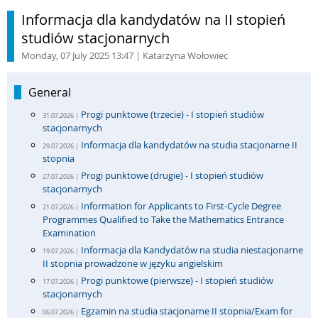
Informacja dla kandydatów na II stopień
studiów stacjonarnych
Monday, 07 July 2025 13:47
| Katarzyna Wołowiec
General
Progi punktowe (trzecie) - I stopień studiów
31.07.2026 |
stacjonarnych
Informacja dla kandydatów na studia stacjonarne II
29.07.2026 |
stopnia
Progi punktowe (drugie) - I stopień studiów
27.07.2026 |
stacjonarnych
Information for Applicants to First-Cycle Degree
21.07.2026 |
Programmes Qualified to Take the Mathematics Entrance
Examination
Informacja dla Kandydatów na studia niestacjonarne
19.07.2026 |
II stopnia prowadzone w języku angielskim
Progi punktowe (pierwsze) - I stopień studiów
17.07.2026 |
stacjonarnych
Egzamin na studia stacjonarne II stopnia/Exam for
06.07.2026 |