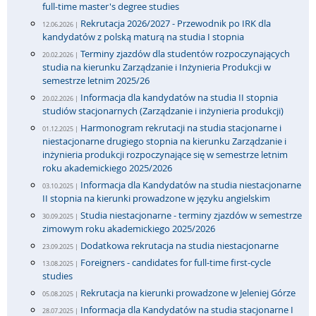
full-time master's degree studies
Rekrutacja 2026/2027 - Przewodnik po IRK dla
12.06.2026 |
kandydatów z polską maturą na studia I stopnia
Terminy zjazdów dla studentów rozpoczynających
20.02.2026 |
studia na kierunku Zarządzanie i Inżynieria Produkcji w
semestrze letnim 2025/26
Informacja dla kandydatów na studia II stopnia
20.02.2026 |
studiów stacjonarnych (Zarządzanie i inżynieria produkcji)
Harmonogram rekrutacji na studia stacjonarne i
01.12.2025 |
niestacjonarne drugiego stopnia na kierunku Zarządzanie i
inżynieria produkcji rozpoczynające się w semestrze letnim
roku akademickiego 2025/2026
Informacja dla Kandydatów na studia niestacjonarne
03.10.2025 |
II stopnia na kierunki prowadzone w języku angielskim
Studia niestacjonarne - terminy zjazdów w semestrze
30.09.2025 |
zimowym roku akademickiego 2025/2026
Dodatkowa rekrutacja na studia niestacjonarne
23.09.2025 |
Foreigners - candidates for full-time first-cycle
13.08.2025 |
studies
Rekrutacja na kierunki prowadzone w Jeleniej Górze
05.08.2025 |
Informacja dla Kandydatów na studia stacjonarne I
28.07.2025 |