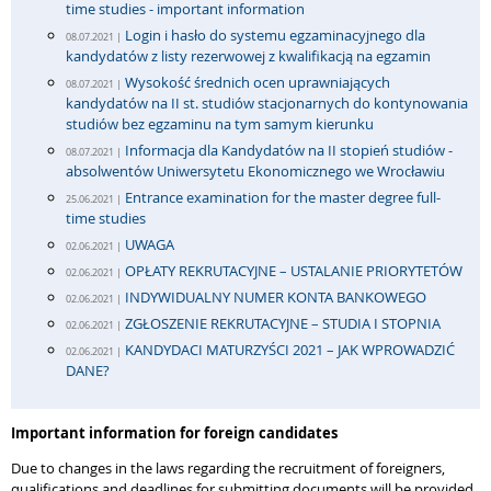
time studies - important information
Login i hasło do systemu egzaminacyjnego dla
08.07.2021 |
kandydatów z listy rezerwowej z kwalifikacją na egzamin
Wysokość średnich ocen uprawniających
08.07.2021 |
kandydatów na II st. studiów stacjonarnych do kontynowania
studiów bez egzaminu na tym samym kierunku
Informacja dla Kandydatów na II stopień studiów -
08.07.2021 |
absolwentów Uniwersytetu Ekonomicznego we Wrocławiu
Entrance examination for the master degree full-
25.06.2021 |
time studies
UWAGA
02.06.2021 |
OPŁATY REKRUTACYJNE – USTALANIE PRIORYTETÓW
02.06.2021 |
INDYWIDUALNY NUMER KONTA BANKOWEGO
02.06.2021 |
ZGŁOSZENIE REKRUTACYJNE – STUDIA I STOPNIA
02.06.2021 |
KANDYDACI MATURZYŚCI 2021 – JAK WPROWADZIĆ
02.06.2021 |
DANE?
Important information for foreign candidates
Due to changes in the laws regarding the recruitment of foreigners,
qualifications and deadlines for submitting documents will be provided