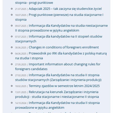
stopnia - progi punktowe
Adapciak 2025 – tak zaczyna się studenckie życie!
21.07.2025 |
Progi punktowe (pierwsze) na studia stacjonarne I
18.07.2025 |
stopnia
Informacja dla Kandydatów na studia niestacjonarne
09.07.2025 |
II stopnia prowadzone w języku angielskim
Informacja dla kandydatów na II stopień studiów
07.07.2025 |
stacjonarnych
Changes in conditions of foreigners enrollment
30.06.2025 |
Przewodnik po IRK dla kandydatów z polską maturą
04.06.2025 |
na studia I stopnia
Important information about changing rules for
27.05.2025 |
foreigners candidates
Informacja dla kandydatów na studia II stopnia
27.02.2025 |
studiów stacjonarnych (Zarządzanie i inżynieria produkcji)
Terminy zjazdów w semestrze letnim 2024/2025
18.02.2025 |
Rekrutacja na kierunek Zarządzanie i inżynieria
13.01.2025 |
produkcji - studia stacjonarne i niestacjonarne II stopnia
Informacja dla Kandydatów na studia II stopnia
14.10.2024 |
prowadzone w języku angielskim