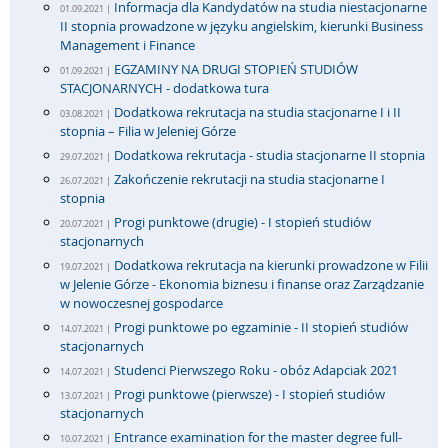
Informacja dla Kandydatów na studia niestacjonarne
01.09.2021 |
II stopnia prowadzone w języku angielskim, kierunki Business
Management i Finance
EGZAMINY NA DRUGI STOPIEŃ STUDIÓW
01.09.2021 |
STACJONARNYCH - dodatkowa tura
Dodatkowa rekrutacja na studia stacjonarne I i II
03.08.2021 |
stopnia – Filia w Jeleniej Górze
Dodatkowa rekrutacja - studia stacjonarne II stopnia
29.07.2021 |
Zakończenie rekrutacji na studia stacjonarne I
26.07.2021 |
stopnia
Progi punktowe (drugie) - I stopień studiów
20.07.2021 |
stacjonarnych
Dodatkowa rekrutacja na kierunki prowadzone w Filii
19.07.2021 |
w Jelenie Górze - Ekonomia biznesu i finanse oraz Zarządzanie
w nowoczesnej gospodarce
Progi punktowe po egzaminie - II stopień studiów
14.07.2021 |
stacjonarnych
Studenci Pierwszego Roku - obóz Adapciak 2021
14.07.2021 |
Progi punktowe (pierwsze) - I stopień studiów
13.07.2021 |
stacjonarnych
Entrance examination for the master degree full-
10.07.2021 |