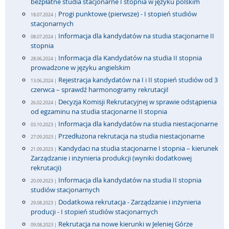
bezpłatne studia stacjonarne I stopnia w języku polskim
Progi punktowe (pierwsze) - I stopień studiów
18.07.2024 |
stacjonarnych
Informacja dla kandydatów na studia stacjonarne II
08.07.2024 |
stopnia
Informacja dla Kandydatów na studia II stopnia
28.06.2024 |
prowadzone w języku angielskim
Rejestracja kandydatów na I i II stopień studiów od 3
13.06.2024 |
czerwca – sprawdź harmonogramy rekrutacji!
Decyzja Komisji Rekrutacyjnej w sprawie odstąpienia
26.02.2024 |
od egzaminu na studia stacjonarne II stopnia
Informacja dla kandydatów na studia niestacjonarne
03.10.2023 |
Przedłużona rekrutacja na studia niestacjonarne
27.09.2023 |
Kandydaci na studia stacjonarne I stopnia – kierunek
21.09.2023 |
Zarządzanie i inżynieria produkcji (wyniki dodatkowej
rekrutacji)
Informacja dla kandydatów na studia II stopnia
20.09.2023 |
studiów stacjonarnych
Dodatkowa rekrutacja - Zarządzanie i inżynieria
29.08.2023 |
producji - I stopień studiów stacjonarnych
Rekrutacja na nowe kierunki w Jeleniej Górze
09.08.2023 |