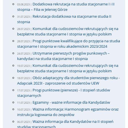
Dodatkowa rekrutacja na studia stacjonarne I i II
03.08.2023 |
stopnia – Filia w Jeleniej Górze
Rekrutacja dodatkowa na stacjonarne studia II
31.07.2023 |
stopnia
Komunikat dla cudzoziemców rekrutujących się na
28.07.2023 |
bezpłatne studia stacjonarne I stopnia w języku polskim
Progi punktowe kwalifikujące do przyjęcia na studia
28.07.2023 |
stacjonarne I stopnia w roku akademickim 2023/2024
Utrzymanie pierwszych progów punkowych –
24.07.2023 |
kandydaci na studia stacjonarne I stopnia
Komunikat dla cudzoziemców rekrutujących się na
19.07.2023 |
bezpłatne studia stacjonarne I stopnia w języku polskim
Obóz adaptacyjny dla studentów pierwszego roku -
18.07.2023 |
Adapciak 2023! - zaproszenie od studentów UEW
Progi punktowe (pierwsze) - I stopień studiów
17.07.2023 |
stacjonarnych
Egzaminy - ważne informacje dla Kandydatów
11.07.2023 |
Ważna informacja: Harmonogram egzaminów oraz
10.07.2023 |
instrukcja logowania do zespołów
Ważna informacja dla Kandydatów na II stopień
06.07.2023 |
studiów stacjonarnych