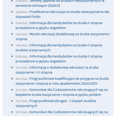
Terminy zjazdów na studiach niestacjonarnych w
27.09.2024 |
semestrze zimowym 2024/25
Przedłużona rekrutacja na studia niestacjonarne dla
24.09.2024 |
obywateli Polski
Informacja dla Kandydatów na studia II stopnia
23.09.2024 |
prowadzone w języku angielskim
Wyniki rekrutacji dodatkowej na studia stacjonarne I
18.09.2024 |
stopnia
Informacja dla kandydatów na studia II stopnia
13.09.2024 |
studiów stacjonarnych
Informacja dla Kandydatów na studia II stopnia
05.08.2024 |
prowadzone w języku angielskim
Informacja o dodatkowej rekrutacji na studia
31.07.2024 |
stacjonarne I i II stopnia
Progi punktowe kwalifikujące do przyjęcia na studia
30.07.2024 |
stacjonarne I stopnia w roku akademickim 2024/2025
Komunikat dla Cudzoziemców rekrutujących się na
25.07.2024 |
bezpłatne studia stacjonarne I stopnia w języku polskim
Progi punktowe (drugie) - I stopień studiów
25.07.2024 |
stacjonarnych
Komunikat dla Cudzoziemców rekrutujących się na
18.07.2024 |