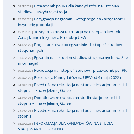
Przewodnik po IRK dla kandydatów na I stopień
25.05.2023 |
studiów - ruszyła rejestracja
Rezygnacja z egzaminu wstępnego na Zarządzanie i
02.03.2023 |
inżynierię produkcji
10 stycznia rusza rekrutacja na II stopień kierunku
05.01.2023 |
Zarządzanie i Inżynieria Produkcji UEW
Progi punktowe po egzaminie - II stopień studiów
14.07.2022 |
stacjonarnych
Egzamin na II stopień studiów stacjonarnych - ważne
11.07.2022 |
informacje!
Rekrutacja na I stopień studiów - przewodnik po IRK
09.05.2022 |
Rejestracja Kandydatów na UEW od 4 maja 2022 r.
20.04.2022 |
Przedłużona rekrutacja na studia niestacjonarne I i II
24.09.2021 |
stopnia – Filia w Jeleniej Górze
Dodatkowa rekrutacja na studia stacjonarne I i II
24.09.2021 |
stopnia – Filia w Jeleniej Górze
Przedłużona rekrutacja na studia niestacjonarne I i II
23.09.2021 |
stopnia
INFORMACJA DLA KANDYDATÓW NA STUDIA
08.09.2021 |
STACJONARNE II STOPNIA