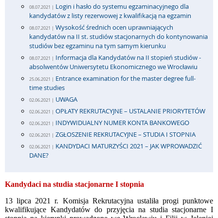
Login i hasło do systemu egzaminacyjnego dla
08.07.2021 |
kandydatów z listy rezerwowej z kwalifikacją na egzamin
Wysokość średnich ocen uprawniających
08.07.2021 |
kandydatów na II st. studiów stacjonarnych do kontynowania
studiów bez egzaminu na tym samym kierunku
Informacja dla Kandydatów na II stopień studiów -
08.07.2021 |
absolwentów Uniwersytetu Ekonomicznego we Wrocławiu
Entrance examination for the master degree full-
25.06.2021 |
time studies
UWAGA
02.06.2021 |
OPŁATY REKRUTACYJNE – USTALANIE PRIORYTETÓW
02.06.2021 |
INDYWIDUALNY NUMER KONTA BANKOWEGO
02.06.2021 |
ZGŁOSZENIE REKRUTACYJNE – STUDIA I STOPNIA
02.06.2021 |
KANDYDACI MATURZYŚCI 2021 – JAK WPROWADZIĆ
02.06.2021 |
DANE?
Kandydaci na studia stacjonarne I stopnia
13 lipca 2021 r. Komisja Rekrutacyjna ustaliła progi punktowe
kwalifikujące Kandydatów do przyjęcia na studia stacjonarne I