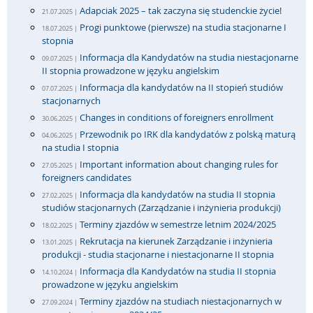
Adapciak 2025 – tak zaczyna się studenckie życie!
21.07.2025 |
Progi punktowe (pierwsze) na studia stacjonarne I
18.07.2025 |
stopnia
Informacja dla Kandydatów na studia niestacjonarne
09.07.2025 |
II stopnia prowadzone w języku angielskim
Informacja dla kandydatów na II stopień studiów
07.07.2025 |
stacjonarnych
Changes in conditions of foreigners enrollment
30.06.2025 |
Przewodnik po IRK dla kandydatów z polską maturą
04.06.2025 |
na studia I stopnia
Important information about changing rules for
27.05.2025 |
foreigners candidates
Informacja dla kandydatów na studia II stopnia
27.02.2025 |
studiów stacjonarnych (Zarządzanie i inżynieria produkcji)
Terminy zjazdów w semestrze letnim 2024/2025
18.02.2025 |
Rekrutacja na kierunek Zarządzanie i inżynieria
13.01.2025 |
produkcji - studia stacjonarne i niestacjonarne II stopnia
Informacja dla Kandydatów na studia II stopnia
14.10.2024 |
prowadzone w języku angielskim
Terminy zjazdów na studiach niestacjonarnych w
27.09.2024 |