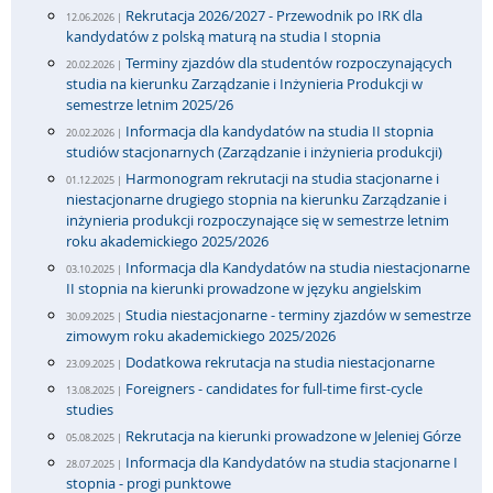
Rekrutacja 2026/2027 - Przewodnik po IRK dla
12.06.2026 |
kandydatów z polską maturą na studia I stopnia
Terminy zjazdów dla studentów rozpoczynających
20.02.2026 |
studia na kierunku Zarządzanie i Inżynieria Produkcji w
semestrze letnim 2025/26
Informacja dla kandydatów na studia II stopnia
20.02.2026 |
studiów stacjonarnych (Zarządzanie i inżynieria produkcji)
Harmonogram rekrutacji na studia stacjonarne i
01.12.2025 |
niestacjonarne drugiego stopnia na kierunku Zarządzanie i
inżynieria produkcji rozpoczynające się w semestrze letnim
roku akademickiego 2025/2026
Informacja dla Kandydatów na studia niestacjonarne
03.10.2025 |
II stopnia na kierunki prowadzone w języku angielskim
Studia niestacjonarne - terminy zjazdów w semestrze
30.09.2025 |
zimowym roku akademickiego 2025/2026
Dodatkowa rekrutacja na studia niestacjonarne
23.09.2025 |
Foreigners - candidates for full-time first-cycle
13.08.2025 |
studies
Rekrutacja na kierunki prowadzone w Jeleniej Górze
05.08.2025 |
Informacja dla Kandydatów na studia stacjonarne I
28.07.2025 |
stopnia - progi punktowe