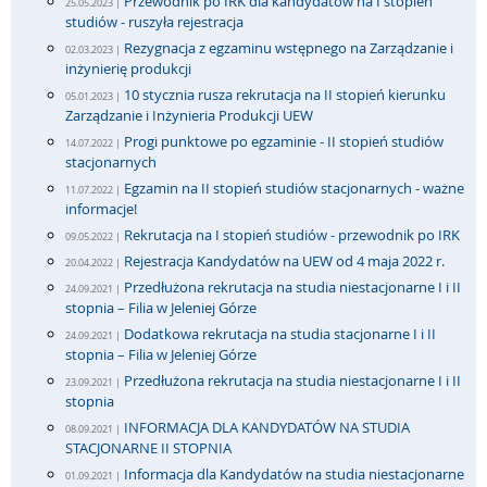
Przewodnik po IRK dla kandydatów na I stopień
25.05.2023 |
studiów - ruszyła rejestracja
Rezygnacja z egzaminu wstępnego na Zarządzanie i
02.03.2023 |
inżynierię produkcji
10 stycznia rusza rekrutacja na II stopień kierunku
05.01.2023 |
Zarządzanie i Inżynieria Produkcji UEW
Progi punktowe po egzaminie - II stopień studiów
14.07.2022 |
stacjonarnych
Egzamin na II stopień studiów stacjonarnych - ważne
11.07.2022 |
informacje!
Rekrutacja na I stopień studiów - przewodnik po IRK
09.05.2022 |
Rejestracja Kandydatów na UEW od 4 maja 2022 r.
20.04.2022 |
Przedłużona rekrutacja na studia niestacjonarne I i II
24.09.2021 |
stopnia – Filia w Jeleniej Górze
Dodatkowa rekrutacja na studia stacjonarne I i II
24.09.2021 |
stopnia – Filia w Jeleniej Górze
Przedłużona rekrutacja na studia niestacjonarne I i II
23.09.2021 |
stopnia
INFORMACJA DLA KANDYDATÓW NA STUDIA
08.09.2021 |
STACJONARNE II STOPNIA
Informacja dla Kandydatów na studia niestacjonarne
01.09.2021 |