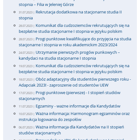
stopnia – Filia w Jeleniej Górze
Rekrutacja dodatkowa na stacjonarne studia II
31.07.2023 |
stopnia
Komunikat dla cudzoziemców rekrutujących się na
28.07.2023 |
bezpłatne studia stacjonarne I stopnia w języku polskim
Progi punktowe kwalifikujące do przyjęcia na studia
28.07.2023 |
stacjonarne I stopnia w roku akademickim 2023/2024
Utrzymanie pierwszych progów punkowych –
24.07.2023 |
kandydaci na studia stacjonarne I stopnia
Komunikat dla cudzoziemców rekrutujących się na
19.07.2023 |
bezpłatne studia stacjonarne I stopnia w języku polskim
Obóz adaptacyjny dla studentów pierwszego roku -
18.07.2023 |
Adapciak 2023! - zaproszenie od studentów UEW
Progi punktowe (pierwsze) - I stopień studiów
17.07.2023 |
stacjonarnych
Egzaminy - ważne informacje dla Kandydatów
11.07.2023 |
Ważna informacja: Harmonogram egzaminów oraz
10.07.2023 |
instrukcja logowania do zespołów
Ważna informacja dla Kandydatów na II stopień
06.07.2023 |
studiów stacjonarnych