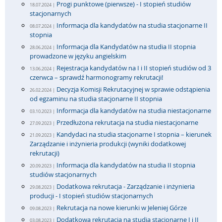
Progi punktowe (pierwsze) - I stopień studiów
18.07.2024 |
stacjonarnych
Informacja dla kandydatów na studia stacjonarne II
08.07.2024 |
stopnia
Informacja dla Kandydatów na studia II stopnia
28.06.2024 |
prowadzone w języku angielskim
Rejestracja kandydatów na I i II stopień studiów od 3
13.06.2024 |
czerwca – sprawdź harmonogramy rekrutacji!
Decyzja Komisji Rekrutacyjnej w sprawie odstąpienia
26.02.2024 |
od egzaminu na studia stacjonarne II stopnia
Informacja dla kandydatów na studia niestacjonarne
03.10.2023 |
Przedłużona rekrutacja na studia niestacjonarne
27.09.2023 |
Kandydaci na studia stacjonarne I stopnia – kierunek
21.09.2023 |
Zarządzanie i inżynieria produkcji (wyniki dodatkowej
rekrutacji)
Informacja dla kandydatów na studia II stopnia
20.09.2023 |
studiów stacjonarnych
Dodatkowa rekrutacja - Zarządzanie i inżynieria
29.08.2023 |
producji - I stopień studiów stacjonarnych
Rekrutacja na nowe kierunki w Jeleniej Górze
09.08.2023 |
Dodatkowa rekrutacja na studia stacjonarne I i II
03.08.2023 |