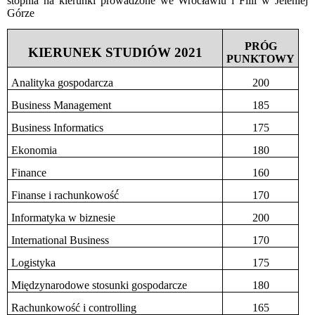
stopnia na kierunki prowadzone we Wrocławiu i Filii w Jeleniej
Górze
PRÓG
KIERUNEK STUDIÓW 2021
PUNKTOWY
Analityka gospodarcza
200
Business Management
185
Business Informatics
175
Ekonomia
180
Finance
160
Finanse i rachunkowość́
170
Informatyka w biznesie
200
International Business
170
Logistyka
175
Międzynarodowe stosunki gospodarcze
180
Rachunkowość i controlling
165