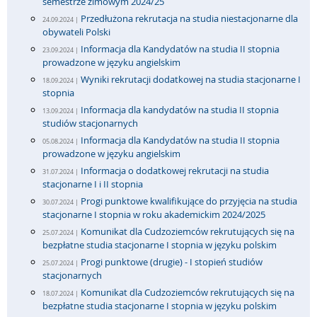
semestrze zimowym 2024/25
Przedłużona rekrutacja na studia niestacjonarne dla
24.09.2024 |
obywateli Polski
Informacja dla Kandydatów na studia II stopnia
23.09.2024 |
prowadzone w języku angielskim
Wyniki rekrutacji dodatkowej na studia stacjonarne I
18.09.2024 |
stopnia
Informacja dla kandydatów na studia II stopnia
13.09.2024 |
studiów stacjonarnych
Informacja dla Kandydatów na studia II stopnia
05.08.2024 |
prowadzone w języku angielskim
Informacja o dodatkowej rekrutacji na studia
31.07.2024 |
stacjonarne I i II stopnia
Progi punktowe kwalifikujące do przyjęcia na studia
30.07.2024 |
stacjonarne I stopnia w roku akademickim 2024/2025
Komunikat dla Cudzoziemców rekrutujących się na
25.07.2024 |
bezpłatne studia stacjonarne I stopnia w języku polskim
Progi punktowe (drugie) - I stopień studiów
25.07.2024 |
stacjonarnych
Komunikat dla Cudzoziemców rekrutujących się na
18.07.2024 |
bezpłatne studia stacjonarne I stopnia w języku polskim