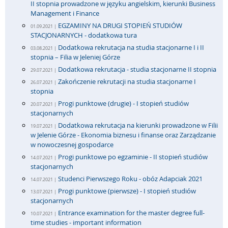
II stopnia prowadzone w języku angielskim, kierunki Business
Management i Finance
EGZAMINY NA DRUGI STOPIEŃ STUDIÓW
01.09.2021 |
STACJONARNYCH - dodatkowa tura
Dodatkowa rekrutacja na studia stacjonarne I i II
03.08.2021 |
stopnia – Filia w Jeleniej Górze
Dodatkowa rekrutacja - studia stacjonarne II stopnia
29.07.2021 |
Zakończenie rekrutacji na studia stacjonarne I
26.07.2021 |
stopnia
Progi punktowe (drugie) - I stopień studiów
20.07.2021 |
stacjonarnych
Dodatkowa rekrutacja na kierunki prowadzone w Filii
19.07.2021 |
w Jelenie Górze - Ekonomia biznesu i finanse oraz Zarządzanie
w nowoczesnej gospodarce
Progi punktowe po egzaminie - II stopień studiów
14.07.2021 |
stacjonarnych
Studenci Pierwszego Roku - obóz Adapciak 2021
14.07.2021 |
Progi punktowe (pierwsze) - I stopień studiów
13.07.2021 |
stacjonarnych
Entrance examination for the master degree full-
10.07.2021 |
time studies - important information