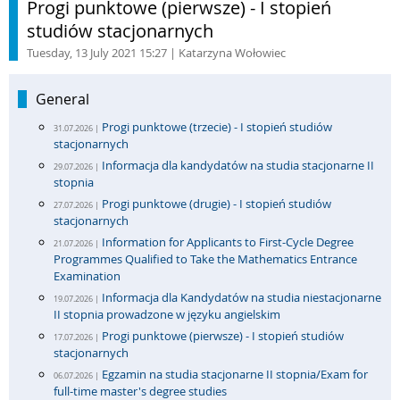
Progi punktowe (pierwsze) - I stopień
studiów stacjonarnych
Tuesday, 13 July 2021 15:27
| Katarzyna Wołowiec
General
Progi punktowe (trzecie) - I stopień studiów
31.07.2026 |
stacjonarnych
Informacja dla kandydatów na studia stacjonarne II
29.07.2026 |
stopnia
Progi punktowe (drugie) - I stopień studiów
27.07.2026 |
stacjonarnych
Information for Applicants to First-Cycle Degree
21.07.2026 |
Programmes Qualified to Take the Mathematics Entrance
Examination
Informacja dla Kandydatów na studia niestacjonarne
19.07.2026 |
II stopnia prowadzone w języku angielskim
Progi punktowe (pierwsze) - I stopień studiów
17.07.2026 |
stacjonarnych
Egzamin na studia stacjonarne II stopnia/Exam for
06.07.2026 |
full-time master's degree studies