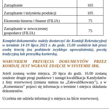
Zarządzanie
165
Zarządzanie i inżynieria produkcji
105
Ekonomia biznesu i finanse
(FILIA)
75
Zarządzanie w nowoczesnej
75
gospodarce (FILIA)
Komplet dokumentów należy dostarczyć do Komisji Rekrutacyjnej
w terminie 14-19 lipca 2021 r. do godz. 15.00 osobiście lub przez
osobę trzecią (na podstawie zwykłego upoważnienia), pocztą
tradycyjną lub przesyłką kurierską.
WARUNKIEM PRZYJĘCIA DOKUMENTÓW PRZEZ
KOMISJĘ JEST WGRANE ZDJĘCIE W SYSTEMIE IRK.
Jeżeli zostaną wolne miejsca, 20 lipca do godz. 16.00 zostaną
ustalone drugie progi punktowe i nastąpi kwalifikacja Kandydatów
z listy rezerwowej (zmiana statusu na „Zakwalifikowany”), a w
„Komentarzu” pojawi się informacja o terminie i miejscu składania
dokumentów.
Uczelnia nie udziela informacji o miejscu na liście rezerwowej.