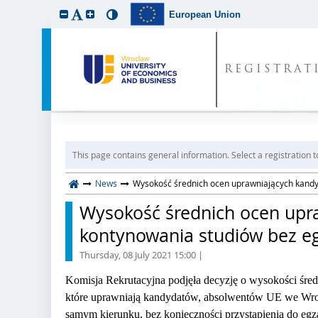
European Union
REGISTRAT
This page contains general information. Select a registration t
News
Wysokość średnich ocen uprawniających kandy
Wysokość średnich ocen upra
kontynowania studiów bez 
Thursday, 08 July 2021 15:00
|
Komisja Rekrutacyjna podjęła decyzję o wysokości śred
które uprawniają kandydatów, absolwentów UE we Wro
samym kierunku, bez konieczności przystąpienia do eg