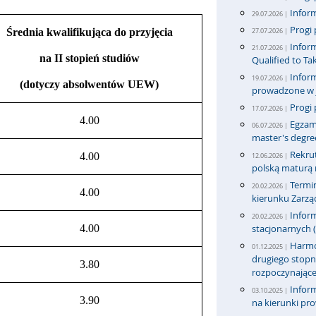
Inform
29.07.2026 |
Progi 
Średnia kwalifikująca do przyjęcia
27.07.2026 |
Inform
21.07.2026 |
na II stopień studiów
Qualified to T
Inform
19.07.2026 |
(dotyczy absolwentów UEW)
prowadzone w j
Progi 
17.07.2026 |
4.00
Egzami
06.07.2026 |
master's degre
Rekru
4.00
12.06.2026 |
polską maturą n
Termi
20.02.2026 |
4.00
kierunku Zarząd
Inform
20.02.2026 |
4.00
stacjonarnych (
Harmon
01.12.2025 |
drugiego stopni
3.80
rozpoczynające
Inform
03.10.2025 |
3.90
na kierunki pr