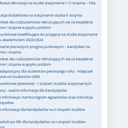
owa rekrutacja na studia stacjonarne I i II stopnia – Filia
e
acja dodatkowa na stacjonarne studia II stopnia
ikat dla cudzoziemców rekrutujących się na bezpłatne
rne I stopnia w języku polskim
punktowe kwalifikujące do przyjęcia na studia stacjonarne
ku akademickim 2023/2024
manie pierwszych progów punkowych – kandydaci na
rne I stopnia
ikat dla cudzoziemców rekrutujących się na bezpłatne
rne I stopnia w języku polskim
adaptacyjny dla studentów pierwszego roku - Adapciak
zenie od studentów UEW
punktowe (pierwsze) - I stopień studiów stacjonarnych
iny - ważne informacje dla Kandydatów
 informacja: Harmonogram egzaminów oraz instrukcja
zespołów
 informacja dla Kandydatów na II stopień studiów
odnik po IRK dla kandydatów na I stopień studiów -
cja