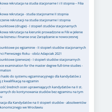
owa rekrutacja na studia stacjonarne I i II stopnia – Filia
e
owa rekrutacja - studia stacjonarne II stopnia
zenie rekrutacji na studia stacjonarne I stopnia
punktowe (drugie) - I stopień studiów stacjonarnych
owa rekrutacja na kierunki prowadzone w Filii w Jelenie
ia biznesu i finanse oraz Zarządzanie w nowoczesnej
punktowe po egzaminie - II stopień studiów stacjonarnych
nci Pierwszego Roku - obóz Adapciak 2021
punktowe (pierwsze) - I stopień studiów stacjonarnych
ce examination for the master degree full-time studies -
rmation
 i hasło do systemu egzaminacyjnego dla kandydatów z
j z kwalifikacją na egzamin
ość średnich ocen uprawniających kandydatów na II st.
onarnych do kontynowania studiów bez egzaminu na tym
ku
macja dla Kandydatów na II stopień studiów - absolwentów
Ekonomicznego we Wrocławiu