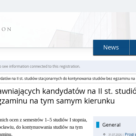
ION
News
o see information connected to this registration.
datów na II st. studiów stacjonarnych do kontynowania studiów bez egzaminu n
wniających kandydatów na II st. studi
egzaminu na tym samym kierunku
nich ocen z semestrów 1–5 studiów I stopnia,
General
cławiu, do kontynuowania studiów na tym
Progi 
zaminu.
31.07.2026 |