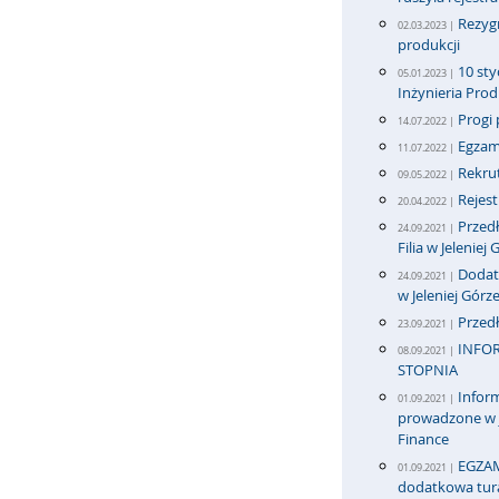
Rezygn
02.03.2023 |
produkcji
10 sty
05.01.2023 |
Inżynieria Pro
Progi 
14.07.2022 |
Egzami
11.07.2022 |
Rekrut
09.05.2022 |
Rejes
20.04.2022 |
Przedł
24.09.2021 |
Filia w Jeleniej
Dodatk
24.09.2021 |
w Jeleniej Górz
Przedł
23.09.2021 |
INFOR
08.09.2021 |
STOPNIA
Inform
01.09.2021 |
prowadzone w j
Finance
EGZAM
01.09.2021 |
dodatkowa tur