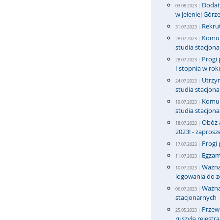
Dodatk
03.08.2023 |
w Jeleniej Górz
Rekrut
31.07.2023 |
Komun
28.07.2023 |
studia stacjona
Progi 
28.07.2023 |
I stopnia w ro
Utrzy
24.07.2023 |
studia stacjona
Komun
19.07.2023 |
studia stacjona
Obóz 
18.07.2023 |
2023! - zapros
Progi 
17.07.2023 |
Egzam
11.07.2023 |
Ważna
10.07.2023 |
logowania do 
Ważna
06.07.2023 |
stacjonarnych
Przew
25.05.2023 |
ruszyła rejestra