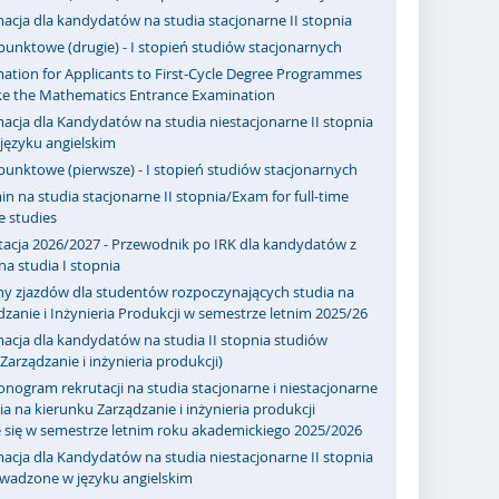
acja dla kandydatów na studia stacjonarne II stopnia
punktowe (drugie) - I stopień studiów stacjonarnych
ation for Applicants to First-Cycle Degree Programmes
ake the Mathematics Entrance Examination
acja dla Kandydatów na studia niestacjonarne II stopnia
ęzyku angielskim
punktowe (pierwsze) - I stopień studiów stacjonarnych
n na studia stacjonarne II stopnia/Exam for full-time
e studies
tacja 2026/2027 - Przewodnik po IRK dla kandydatów z
a studia I stopnia
ny zjazdów dla studentów rozpoczynających studia na
zanie i Inżynieria Produkcji w semestrze letnim 2025/26
acja dla kandydatów na studia II stopnia studiów
Zarządzanie i inżynieria produkcji)
ogram rekrutacji na studia stacjonarne i niestacjonarne
a na kierunku Zarządzanie i inżynieria produkcji
 się w semestrze letnim roku akademickiego 2025/2026
acja dla Kandydatów na studia niestacjonarne II stopnia
owadzone w języku angielskim