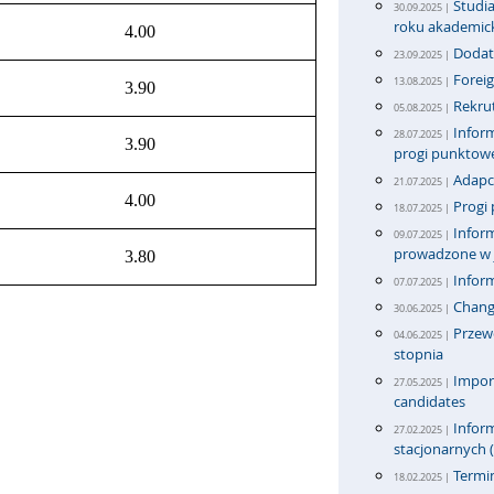
Studi
30.09.2025 |
roku akademic
4.00
Dodat
23.09.2025 |
Foreig
13.08.2025 |
3.90
Rekrut
05.08.2025 |
Inform
28.07.2025 |
3.90
progi punktow
Adapci
21.07.2025 |
4.00
Progi 
18.07.2025 |
Inform
09.07.2025 |
prowadzone w j
3.80
Infor
07.07.2025 |
Change
30.06.2025 |
Przew
04.06.2025 |
stopnia
Import
27.05.2025 |
candidates
Inform
27.02.2025 |
stacjonarnych (
Termi
18.02.2025 |