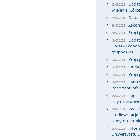
Dodatk
03.08.2021 |
w Jeleniej Górz
Dodatk
29.07.2021 |
Zakońc
26.07.2021 |
Progi 
20.07.2021 |
Dodatk
19.07.2021 |
Górze - Ekonom
gospodarce
Progi 
14.07.2021 |
Stude
14.07.2021 |
Progi 
13.07.2021 |
Entran
10.07.2021 |
important info
Login
08.07.2021 |
listy rezerwowe
Wysok
08.07.2021 |
studiów stacj
samym kierun
Infor
08.07.2021 |
Uniwersytetu 