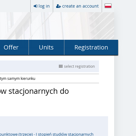
log in
create an account
Offer
Units
Registration
select registration
a tym samym kierunku
ów stacjonarnych do
punktowe (trzecie) - I stopień studiów stacjonarnych