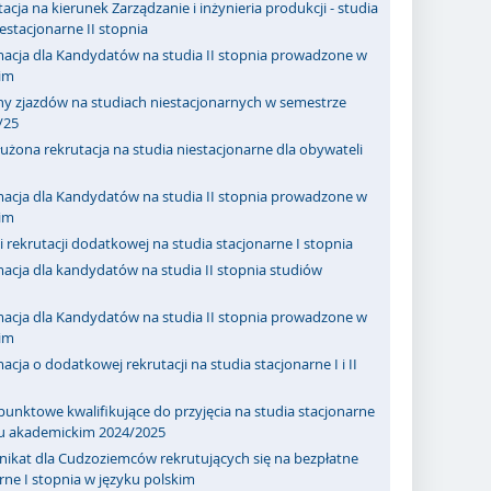
acja na kierunek Zarządzanie i inżynieria produkcji - studia
iestacjonarne II stopnia
macja dla Kandydatów na studia II stopnia prowadzone w
kim
ny zjazdów na studiach niestacjonarnych w semestrze
/25
użona rekrutacja na studia niestacjonarne dla obywateli
macja dla Kandydatów na studia II stopnia prowadzone w
kim
 rekrutacji dodatkowej na studia stacjonarne I stopnia
acja dla kandydatów na studia II stopnia studiów
macja dla Kandydatów na studia II stopnia prowadzone w
kim
acja o dodatkowej rekrutacji na studia stacjonarne I i II
punktowe kwalifikujące do przyjęcia na studia stacjonarne
ku akademickim 2024/2025
ikat dla Cudzoziemców rekrutujących się na bezpłatne
rne I stopnia w języku polskim