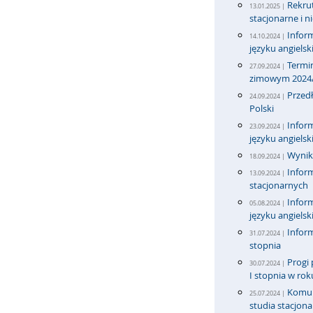
Rekrut
13.01.2025 |
stacjonarne i n
Infor
14.10.2024 |
języku angiels
Termi
27.09.2024 |
zimowym 2024
Przedł
24.09.2024 |
Polski
Infor
23.09.2024 |
języku angiels
Wyniki
18.09.2024 |
Inform
13.09.2024 |
stacjonarnych
Infor
05.08.2024 |
języku angiels
Inform
31.07.2024 |
stopnia
Progi 
30.07.2024 |
I stopnia w ro
Komun
25.07.2024 |
studia stacjona