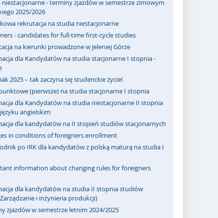
a niestacjonarne - terminy zjazdów w semestrze zimowym
kiego 2025/2026
kowa rekrutacja na studia niestacjonarne
ners - candidates for full-time first-cycle studies
acja na kierunki prowadzone w Jeleniej Górze
acja dla Kandydatów na studia stacjonarne I stopnia -
e
ak 2025 – tak zaczyna się studenckie życie!
punktowe (pierwsze) na studia stacjonarne I stopnia
acja dla Kandydatów na studia niestacjonarne II stopnia
ęzyku angielskim
macja dla kandydatów na II stopień studiów stacjonarnych
s in conditions of foreigners enrollment
odnik po IRK dla kandydatów z polską maturą na studia I
ant information about changing rules for foreigners
acja dla kandydatów na studia II stopnia studiów
Zarządzanie i inżynieria produkcji)
ny zjazdów w semestrze letnim 2024/2025