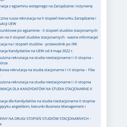
acja z egzaminu wstępnego na Zarządzanie i inżynierię
cznia rusza rekrutacja na II stopień kierunku Zarządzanie i
dukcji UEW
punktowe po egzaminie - II stopień studiów stacjonarnych
n na II stopień studiów stacjonarnych - ważne informacje!
acja na I stopień studiów - przewodnik po IRK
tracja Kandydatów na UEW od 4 maja 2022 r.
użona rekrutacja na studia niestacjonarne I i II stopnia –
 Górze
owa rekrutacja na studia stacjonarne I i II stopnia – Filia
e
użona rekrutacja na studia niestacjonarne I i II stopnia
MACJA DLA KANDYDATÓW NA STUDIA STACJONARNE II
acja dla Kandydatów na studia niestacjonarne II stopnia
ęzyku angielskim, kierunki Business Management i
INY NA DRUGI STOPIEŃ STUDIÓW STACJONARNYCH -
a