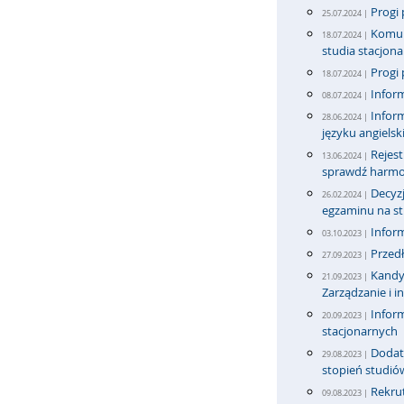
Progi 
25.07.2024 |
Komun
18.07.2024 |
studia stacjona
Progi 
18.07.2024 |
Inform
08.07.2024 |
Infor
28.06.2024 |
języku angiels
Rejest
13.06.2024 |
sprawdź harmo
Decyzj
26.02.2024 |
egzaminu na stu
Infor
03.10.2023 |
Przedł
27.09.2023 |
Kandyd
21.09.2023 |
Zarządzanie i i
Inform
20.09.2023 |
stacjonarnych
Dodatk
29.08.2023 |
stopień studió
Rekrut
09.08.2023 |