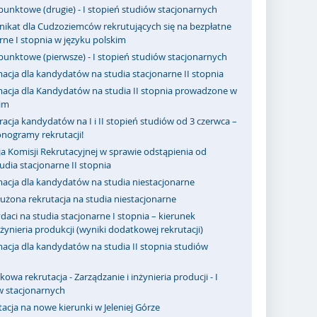
punktowe (drugie) - I stopień studiów stacjonarnych
ikat dla Cudzoziemców rekrutujących się na bezpłatne
rne I stopnia w języku polskim
punktowe (pierwsze) - I stopień studiów stacjonarnych
acja dla kandydatów na studia stacjonarne II stopnia
macja dla Kandydatów na studia II stopnia prowadzone w
kim
racja kandydatów na I i II stopień studiów od 3 czerwca –
nogramy rekrutacji!
a Komisji Rekrutacyjnej w sprawie odstąpienia od
dia stacjonarne II stopnia
macja dla kandydatów na studia niestacjonarne
użona rekrutacja na studia niestacjonarne
aci na studia stacjonarne I stopnia – kierunek
nżynieria produkcji (wyniki dodatkowej rekrutacji)
acja dla kandydatów na studia II stopnia studiów
owa rekrutacja - Zarządzanie i inżynieria producji - I
w stacjonarnych
acja na nowe kierunki w Jeleniej Górze