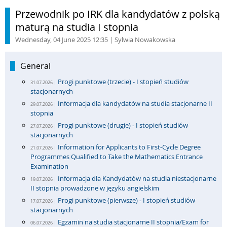
Przewodnik po IRK dla kandydatów z polską
maturą na studia I stopnia
Wednesday, 04 June 2025 12:35
| Sylwia Nowakowska
General
Progi punktowe (trzecie) - I stopień studiów
31.07.2026 |
stacjonarnych
Informacja dla kandydatów na studia stacjonarne II
29.07.2026 |
stopnia
Progi punktowe (drugie) - I stopień studiów
27.07.2026 |
stacjonarnych
Information for Applicants to First-Cycle Degree
21.07.2026 |
Programmes Qualified to Take the Mathematics Entrance
Examination
Informacja dla Kandydatów na studia niestacjonarne
19.07.2026 |
II stopnia prowadzone w języku angielskim
Progi punktowe (pierwsze) - I stopień studiów
17.07.2026 |
stacjonarnych
Egzamin na studia stacjonarne II stopnia/Exam for
06.07.2026 |