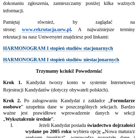
dokonaniu zgłoszenia, zamieszczamy poniżej kilka ważnych
informacji.
Pamiętaj również, by zaglądać na
stronę:
www.rekrutacja.uew.pl
.
A najważniejsze terminy
rekrutacji na nasz Uniwersytet znajdziesz pod linkami:
HARMONOGRAM I stopień studiów stacjonarnych
HARMONOGRAM I stopień studiów niestacjonarnych
Trzymamy kciuki! Powodzenia!
Krok 1.
Kandydat tworzy konto w systemie Internetowej
Rejestracji Kandydatów (dotyczy obywateli polskich).
Krok 2.
Po zalogowaniu Kandydat z zakładce „
Formularze
osobowe
” uzupełnia dane w poszczególnych sekcjach. Bardzo
ważne jest prawidłowe wprowadzenie danych w sekcji
„
Wykształcenie średnie
”.
I.
Jeżeli Kandydat posiada
świadectwo dojrzałości
wydane po 2005 roku
wybiera opcję
„
Nowa matura/z
aneksem (punkty)”, wprowadza pozostałe dane i