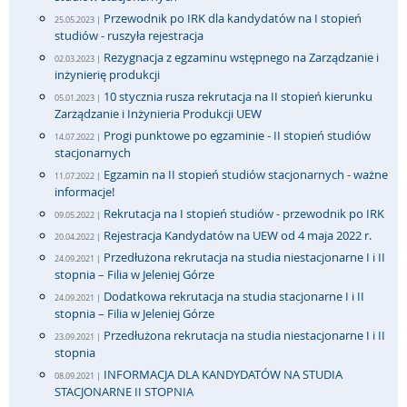
Przewodnik po IRK dla kandydatów na I stopień
25.05.2023 |
studiów - ruszyła rejestracja
Rezygnacja z egzaminu wstępnego na Zarządzanie i
02.03.2023 |
inżynierię produkcji
10 stycznia rusza rekrutacja na II stopień kierunku
05.01.2023 |
Zarządzanie i Inżynieria Produkcji UEW
Progi punktowe po egzaminie - II stopień studiów
14.07.2022 |
stacjonarnych
Egzamin na II stopień studiów stacjonarnych - ważne
11.07.2022 |
informacje!
Rekrutacja na I stopień studiów - przewodnik po IRK
09.05.2022 |
Rejestracja Kandydatów na UEW od 4 maja 2022 r.
20.04.2022 |
Przedłużona rekrutacja na studia niestacjonarne I i II
24.09.2021 |
stopnia – Filia w Jeleniej Górze
Dodatkowa rekrutacja na studia stacjonarne I i II
24.09.2021 |
stopnia – Filia w Jeleniej Górze
Przedłużona rekrutacja na studia niestacjonarne I i II
23.09.2021 |
stopnia
INFORMACJA DLA KANDYDATÓW NA STUDIA
08.09.2021 |
STACJONARNE II STOPNIA