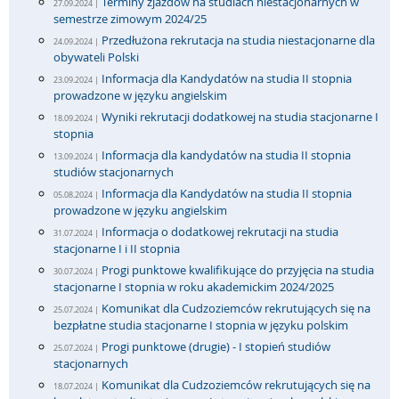
Terminy zjazdów na studiach niestacjonarnych w
27.09.2024 |
semestrze zimowym 2024/25
Przedłużona rekrutacja na studia niestacjonarne dla
24.09.2024 |
obywateli Polski
Informacja dla Kandydatów na studia II stopnia
23.09.2024 |
prowadzone w języku angielskim
Wyniki rekrutacji dodatkowej na studia stacjonarne I
18.09.2024 |
stopnia
Informacja dla kandydatów na studia II stopnia
13.09.2024 |
studiów stacjonarnych
Informacja dla Kandydatów na studia II stopnia
05.08.2024 |
prowadzone w języku angielskim
Informacja o dodatkowej rekrutacji na studia
31.07.2024 |
stacjonarne I i II stopnia
Progi punktowe kwalifikujące do przyjęcia na studia
30.07.2024 |
stacjonarne I stopnia w roku akademickim 2024/2025
Komunikat dla Cudzoziemców rekrutujących się na
25.07.2024 |
bezpłatne studia stacjonarne I stopnia w języku polskim
Progi punktowe (drugie) - I stopień studiów
25.07.2024 |
stacjonarnych
Komunikat dla Cudzoziemców rekrutujących się na
18.07.2024 |