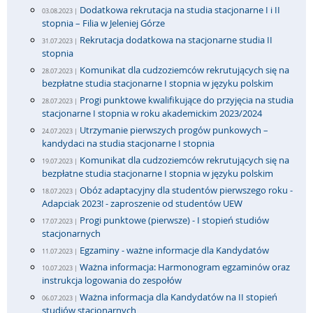
Dodatkowa rekrutacja na studia stacjonarne I i II
03.08.2023 |
stopnia – Filia w Jeleniej Górze
Rekrutacja dodatkowa na stacjonarne studia II
31.07.2023 |
stopnia
Komunikat dla cudzoziemców rekrutujących się na
28.07.2023 |
bezpłatne studia stacjonarne I stopnia w języku polskim
Progi punktowe kwalifikujące do przyjęcia na studia
28.07.2023 |
stacjonarne I stopnia w roku akademickim 2023/2024
Utrzymanie pierwszych progów punkowych –
24.07.2023 |
kandydaci na studia stacjonarne I stopnia
Komunikat dla cudzoziemców rekrutujących się na
19.07.2023 |
bezpłatne studia stacjonarne I stopnia w języku polskim
Obóz adaptacyjny dla studentów pierwszego roku -
18.07.2023 |
Adapciak 2023! - zaproszenie od studentów UEW
Progi punktowe (pierwsze) - I stopień studiów
17.07.2023 |
stacjonarnych
Egzaminy - ważne informacje dla Kandydatów
11.07.2023 |
Ważna informacja: Harmonogram egzaminów oraz
10.07.2023 |
instrukcja logowania do zespołów
Ważna informacja dla Kandydatów na II stopień
06.07.2023 |
studiów stacjonarnych