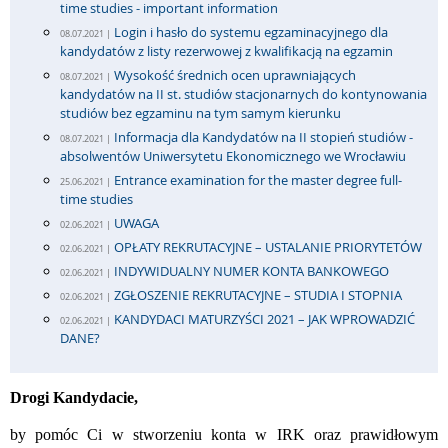
time studies - important information
Login i hasło do systemu egzaminacyjnego dla
08.07.2021 |
kandydatów z listy rezerwowej z kwalifikacją na egzamin
Wysokość średnich ocen uprawniających
08.07.2021 |
kandydatów na II st. studiów stacjonarnych do kontynowania
studiów bez egzaminu na tym samym kierunku
Informacja dla Kandydatów na II stopień studiów -
08.07.2021 |
absolwentów Uniwersytetu Ekonomicznego we Wrocławiu
Entrance examination for the master degree full-
25.06.2021 |
time studies
UWAGA
02.06.2021 |
OPŁATY REKRUTACYJNE – USTALANIE PRIORYTETÓW
02.06.2021 |
INDYWIDUALNY NUMER KONTA BANKOWEGO
02.06.2021 |
ZGŁOSZENIE REKRUTACYJNE – STUDIA I STOPNIA
02.06.2021 |
KANDYDACI MATURZYŚCI 2021 – JAK WPROWADZIĆ
02.06.2021 |
DANE?
Drogi Kandydacie,
by pomóc Ci w stworzeniu konta w IRK oraz prawidłowym