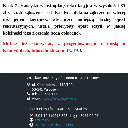
Krok 5.
Kandydat wnosi
opłatę rekrutacyjną w wysokości 85
zł
za każde zgłoszenie. Jeśli Kandydat
dokona zgłoszeń na więcej
niż jeden kierunek, ale uiści mniejszą liczbę opłat
rekrutacyjnych, ustala priorytety opłat (czyli w jakiej
kolejności jego złoszenia będą opłacane).
Możesz też skorzystać, z przygotowanego z myślą o
Kandydatach, tutorialu klikająć
TUTAJ
.
Wroclaw University of Economics and Business
ul. Komandorska 118/120
53-345 Wrocław
tel: 71 368 01 00
www:
https://www.ue.wroc.pl
Internetowa Rekrutacja Kandydatów
IRK 1.19.3 (0692f898-dirty) :: 2025-05-07
site map
accessibility declaration