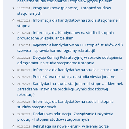
bezpłatne studia stacjonarne I stopnia w języku polskim
Progi punktowe (pierwsze) - I stopień studiów
18.07.2024 |
stacjonarnych
Informacja dla kandydatów na studia stacjonarne II
08.07.2024 |
stopnia
Informacja dla Kandydatów na studia II stopnia
28.06.2024 |
prowadzone w języku angielskim
Rejestracja kandydatów na I i II stopień studiów od 3
13.06.2024 |
czerwca – sprawdź harmonogramy rekrutacji!
Decyzja Komisji Rekrutacyjnej w sprawie odstąpienia
26.02.2024 |
od egzaminu na studia stacjonarne II stopnia
Informacja dla kandydatów na studia niestacjonarne
03.10.2023 |
Przedłużona rekrutacja na studia niestacjonarne
27.09.2023 |
Kandydaci na studia stacjonarne I stopnia – kierunek
21.09.2023 |
Zarządzanie i inżynieria produkcji (wyniki dodatkowej
rekrutacji)
Informacja dla kandydatów na studia II stopnia
20.09.2023 |
studiów stacjonarnych
Dodatkowa rekrutacja - Zarządzanie i inżynieria
29.08.2023 |
producji - I stopień studiów stacjonarnych
Rekrutacja na nowe kierunki w Jeleniej Górze
09.08.2023 |