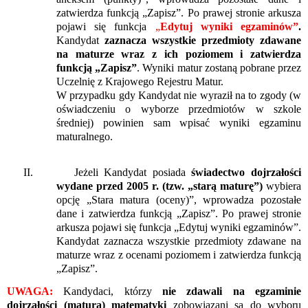
zatwierdza funkcją „Zapisz”. Po prawej stronie arkusza
pojawi się funkcja
„
Edytuj wyniki egzaminów”
.
Kandydat
zaznacza wszystkie przedmioty zdawane
na maturze wraz z ich poziomem i zatwierdza
funkcją „Zapisz”
. Wyniki matur zostaną pobrane przez
Uczelnię z Krajowego Rejestru Matur.
W przypadku gdy Kandydat nie wyraził na to zgody (w
oświadczeniu o wyborze przedmiotów w szkole
średniej) powinien sam wpisać wyniki egzaminu
maturalnego.
II. Jeżeli Kandydat posiada
świadectwo dojrzałości
wydane przed 2005 r. (tzw. „starą maturę”)
wybiera
opcję „Stara matura (oceny)”, wprowadza pozostałe
dane i zatwierdza funkcją „Zapisz”. Po prawej stronie
arkusza pojawi się funkcja „Edytuj wyniki egzaminów”.
Kandydat zaznacza wszystkie przedmioty zdawane na
maturze wraz z ocenami poziomem i zatwierdza funkcją
„Zapisz”.
UWAGA:
Kandydaci, którzy
nie zdawali na egzaminie
dojrzałości (matura) matematyki
zobowiązani są do wyboru