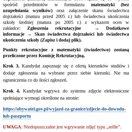
spośród przedmiotów w formularzu
matematyki (bez
uzupełniania wyników)
oraz załączenie skanu świadectwa
dojrzałości (matura przed 2005 r.) lub świadectwa ukończenia
szkoły średniej (matura po 2005 r.) z wykazem ocen w
zakładce:
Zgłoszenia rekrutacyjne → Dodatkowe
informacje
→ Skan świadectwa dojrzałości lub świadectwa
ukończenia szkoły
(Zapisz i dodaj plik).
Punkty rekrutacyjne z matematyki (świadectwo) zostaną
przeliczone przez Komisję Rekrutacyjną.
Krok 3.
Kandydat zapoznaje się z ofertą kierunków studiów i
dodaje zgłoszenia na wybrane przez siebie kierunki. Nie ma
ograniczenia co do ilości zgłoszeń.
Krok 4.
Kandydat wgrywa do systemu zdjęcie elektroniczne
spełniające wymogi określone na stronie:
https://obywatel.gov.pl/wyjazd-za-granice/zdjecie-do-dowodu-
lub-paszportu
UWAGA
: Niedopuszczalne jest wgrywanie zdjęć typu „selfie”.