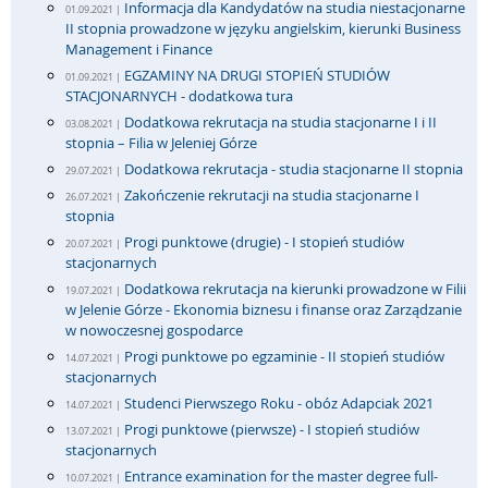
Informacja dla Kandydatów na studia niestacjonarne
01.09.2021 |
II stopnia prowadzone w języku angielskim, kierunki Business
Management i Finance
EGZAMINY NA DRUGI STOPIEŃ STUDIÓW
01.09.2021 |
STACJONARNYCH - dodatkowa tura
Dodatkowa rekrutacja na studia stacjonarne I i II
03.08.2021 |
stopnia – Filia w Jeleniej Górze
Dodatkowa rekrutacja - studia stacjonarne II stopnia
29.07.2021 |
Zakończenie rekrutacji na studia stacjonarne I
26.07.2021 |
stopnia
Progi punktowe (drugie) - I stopień studiów
20.07.2021 |
stacjonarnych
Dodatkowa rekrutacja na kierunki prowadzone w Filii
19.07.2021 |
w Jelenie Górze - Ekonomia biznesu i finanse oraz Zarządzanie
w nowoczesnej gospodarce
Progi punktowe po egzaminie - II stopień studiów
14.07.2021 |
stacjonarnych
Studenci Pierwszego Roku - obóz Adapciak 2021
14.07.2021 |
Progi punktowe (pierwsze) - I stopień studiów
13.07.2021 |
stacjonarnych
Entrance examination for the master degree full-
10.07.2021 |