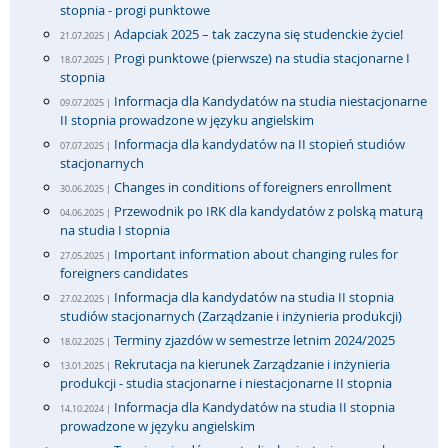
stopnia - progi punktowe
Adapciak 2025 – tak zaczyna się studenckie życie!
21.07.2025 |
Progi punktowe (pierwsze) na studia stacjonarne I
18.07.2025 |
stopnia
Informacja dla Kandydatów na studia niestacjonarne
09.07.2025 |
II stopnia prowadzone w języku angielskim
Informacja dla kandydatów na II stopień studiów
07.07.2025 |
stacjonarnych
Changes in conditions of foreigners enrollment
30.06.2025 |
Przewodnik po IRK dla kandydatów z polską maturą
04.06.2025 |
na studia I stopnia
Important information about changing rules for
27.05.2025 |
foreigners candidates
Informacja dla kandydatów na studia II stopnia
27.02.2025 |
studiów stacjonarnych (Zarządzanie i inżynieria produkcji)
Terminy zjazdów w semestrze letnim 2024/2025
18.02.2025 |
Rekrutacja na kierunek Zarządzanie i inżynieria
13.01.2025 |
produkcji - studia stacjonarne i niestacjonarne II stopnia
Informacja dla Kandydatów na studia II stopnia
14.10.2024 |
prowadzone w języku angielskim