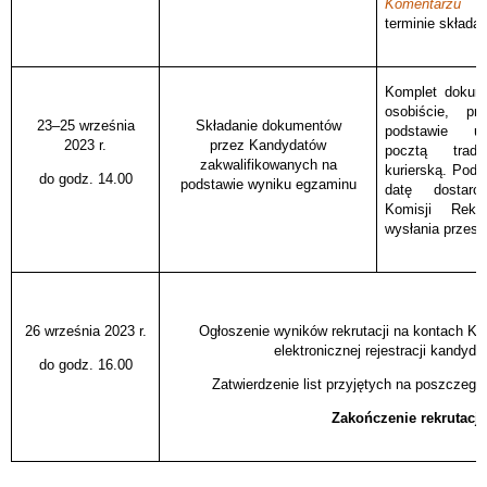
Komentarzu
inf
terminie składa
Komplet dokum
osobiście, pr
23–25 września
Składanie dokumentów
podstawie up
2023 r.
przez Kandydatów
pocztą trad
zakwalifikowanych na
kurierską. Pod
do godz. 14.00
podstawie wyniku egzaminu
datę dostar
Komisji Rekr
wysłania przesył
26 września 2023 r.
Ogłoszenie wyników rekrutacji na kontach K
elektronicznej rejestracji kandyd
do godz. 16.00
Zatwierdzenie list przyjętych na poszczegól
Zakończenie rekrutacji