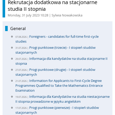
Rekrutacja dodatkowa na stacjonarne
studia II stopnia
Monday, 31 July 2023 10:28
| Sylwia Nowakowska
General
Foreigners - candidates for full-time first-cycle
07.08.2026 |
studies
Progi punktowe (trzecie) - I stopień studiów
31.07.2026 |
stacjonarnych
Informacja dla kandydatów na studia stacjonarne II
29.07.2026 |
stopnia
Progi punktowe (drugie) - I stopień studiów
27.07.2026 |
stacjonarnych
Information for Applicants to First-Cycle Degree
21.07.2026 |
Programmes Qualified to Take the Mathematics Entrance
Examination
Informacja dla Kandydatów na studia niestacjonarne
19.07.2026 |
II stopnia prowadzone w języku angielskim
Progi punktowe (pierwsze) - I stopień studiów
17.07.2026 |
stacjonarnych