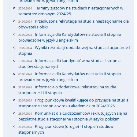
prowadzone w języku angielskim
Terminy zjazdów na studiach niestacjonarnych w
27.09.2024 |
semestrze zimowym 2024/25
Przedłużona rekrutacja na studia niestacjonarne dla
24.09.2024 |
obywateli Polski
Informacja dla Kandydatów na studia II stopnia
23.09.2024 |
prowadzone w języku angielskim
Wyniki rekrutacji dodatkowej na studia stacjonarne I
18.09.2024 |
stopnia
Informacja dla kandydatów na studia II stopnia
13.09.2024 |
studiów stacjonarnych
Informacja dla Kandydatów na studia II stopnia
05.08.2024 |
prowadzone w języku angielskim
Informacja o dodatkowej rekrutacji na studia
31.07.2024 |
stacjonarne I i II stopnia
Progi punktowe kwalifikujące do przyjęcia na studia
30.07.2024 |
stacjonarne I stopnia w roku akademickim 2024/2025
Komunikat dla Cudzoziemców rekrutujących się na
25.07.2024 |
bezpłatne studia stacjonarne I stopnia w języku polskim
Progi punktowe (drugie) - I stopień studiów
25.07.2024 |
stacjonarnych