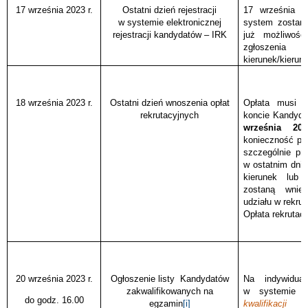
17 września 2023 r.
Ostatni dzień rejestracji
17 września 2
w systemie elektronicznej
system zostani
rejestracji kandydatów – IRK
już możliwości
zgłoszen
kierunek/kierunk
18 września 2023 r.
Ostatni dzień wnoszenia opłat
Opłata musi z
rekrutacyjnych
koncie Kandyd
września 2
konieczność pi
szczególnie pr
w ostatnim dniu 
kierunek lub 
zostaną wnies
udziału w rekruta
Opłata rekrutac
20 września 2023 r.
Ogłoszenie listy
Kandydatów
Na indywidua
zakwalifikowanych na
w systemie
do godz. 16.00
egzamin
[i]
kwalifikacji
poj