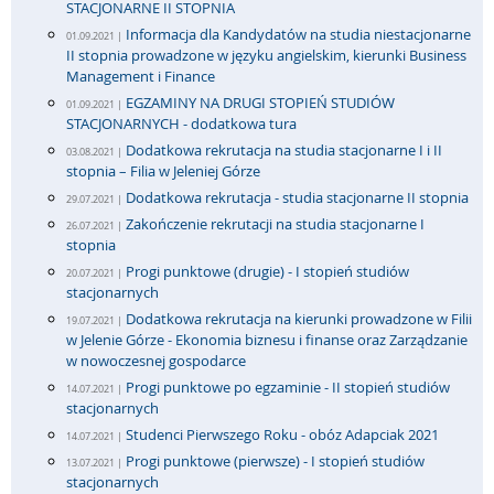
STACJONARNE II STOPNIA
Informacja dla Kandydatów na studia niestacjonarne
01.09.2021 |
II stopnia prowadzone w języku angielskim, kierunki Business
Management i Finance
EGZAMINY NA DRUGI STOPIEŃ STUDIÓW
01.09.2021 |
STACJONARNYCH - dodatkowa tura
Dodatkowa rekrutacja na studia stacjonarne I i II
03.08.2021 |
stopnia – Filia w Jeleniej Górze
Dodatkowa rekrutacja - studia stacjonarne II stopnia
29.07.2021 |
Zakończenie rekrutacji na studia stacjonarne I
26.07.2021 |
stopnia
Progi punktowe (drugie) - I stopień studiów
20.07.2021 |
stacjonarnych
Dodatkowa rekrutacja na kierunki prowadzone w Filii
19.07.2021 |
w Jelenie Górze - Ekonomia biznesu i finanse oraz Zarządzanie
w nowoczesnej gospodarce
Progi punktowe po egzaminie - II stopień studiów
14.07.2021 |
stacjonarnych
Studenci Pierwszego Roku - obóz Adapciak 2021
14.07.2021 |
Progi punktowe (pierwsze) - I stopień studiów
13.07.2021 |
stacjonarnych