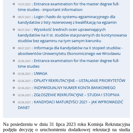
Entrance examination for the master degree full-
10.07.2021 |
time studies - important information
Login i hasło do systemu egzaminacyjnego dla
08.07.2021 |
kandydatów z listy rezerwowej z kwalifikacją na egzamin
Wysokość średnich ocen uprawniających
08.07.2021 |
kandydatów na II st. studiów stacjonarnych do kontynowania
studiów bez egzaminu na tym samym kierunku
Informacja dla Kandydatów na II stopień studiów -
08.07.2021 |
absolwentów Uniwersytetu Ekonomicznego we Wrocławiu
Entrance examination for the master degree full-
25.06.2021 |
time studies
UWAGA
02.06.2021 |
OPŁATY REKRUTACYJNE – USTALANIE PRIORYTETÓW
02.06.2021 |
INDYWIDUALNY NUMER KONTA BANKOWEGO
02.06.2021 |
ZGŁOSZENIE REKRUTACYJNE – STUDIA I STOPNIA
02.06.2021 |
KANDYDACI MATURZYŚCI 2021 – JAK WPROWADZIĆ
02.06.2021 |
DANE?
Na posiedzeniu w dniu 31 lipca 2023 roku Komisja Rekrutacyjna
podjęła decyzję o uruchomieniu dodatkowej rekrutacji na studia