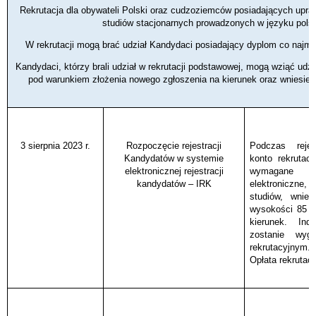
Rekrutacja dla obywateli Polski oraz cudzoziemców posiadających upra
studiów stacjonarnych prowadzonych w języku pols
W rekrutacji mogą
brać udział Kandydaci posiadający dyplom co najmni
Kandydaci, którzy brali udział w rekrutacji podstawowej, mogą wziąć udzi
pod warunkiem złożenia nowego zgłoszenia na kierunek oraz wniesienia
3 sierpnia 2023 r.
Rozpoczęcie rejestracji
Podczas rejes
Kandydatów w systemie
konto rekrutac
elektronicznej rejestracji
wymagane d
kandydatów – IRK
elektroniczne,
studiów, wnieś
wysokości 85 z
kierunek. Ind
zostanie wyg
rekrutacyjnym.
Opłata rekrutac