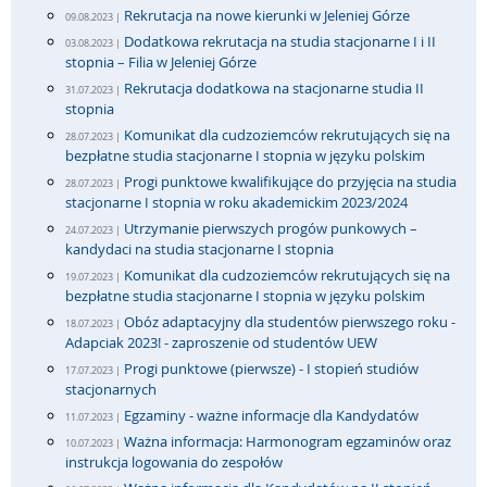
Rekrutacja na nowe kierunki w Jeleniej Górze
09.08.2023 |
Dodatkowa rekrutacja na studia stacjonarne I i II
03.08.2023 |
stopnia – Filia w Jeleniej Górze
Rekrutacja dodatkowa na stacjonarne studia II
31.07.2023 |
stopnia
Komunikat dla cudzoziemców rekrutujących się na
28.07.2023 |
bezpłatne studia stacjonarne I stopnia w języku polskim
Progi punktowe kwalifikujące do przyjęcia na studia
28.07.2023 |
stacjonarne I stopnia w roku akademickim 2023/2024
Utrzymanie pierwszych progów punkowych –
24.07.2023 |
kandydaci na studia stacjonarne I stopnia
Komunikat dla cudzoziemców rekrutujących się na
19.07.2023 |
bezpłatne studia stacjonarne I stopnia w języku polskim
Obóz adaptacyjny dla studentów pierwszego roku -
18.07.2023 |
Adapciak 2023! - zaproszenie od studentów UEW
Progi punktowe (pierwsze) - I stopień studiów
17.07.2023 |
stacjonarnych
Egzaminy - ważne informacje dla Kandydatów
11.07.2023 |
Ważna informacja: Harmonogram egzaminów oraz
10.07.2023 |
instrukcja logowania do zespołów