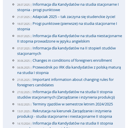
Informacja dla Kandydatów na studia stacjonarne I
28.07.2025 |
stopnia - progi punktowe
Adapciak 2025 – tak zaczyna się studenckie życie!
21.07.2025 |
Progi punktowe (pierwsze) na studia stacjonarne I
18.07.2025 |
stopnia
Informacja dla Kandydatów na studia niestacjonarne
09.07.2025 |
II stopnia prowadzone w języku angielskim
Informacja dla kandydatów na II stopień studiów
07.07.2025 |
stacjonarnych
Changes in conditions of foreigners enrollment
30.06.2025 |
Przewodnik po IRK dla kandydatów z polską maturą
04.06.2025 |
na studia I stopnia
Important information about changing rules for
27.05.2025 |
foreigners candidates
Informacja dla kandydatów na studia II stopnia
27.02.2025 |
studiów stacjonarnych (Zarządzanie i inżynieria produkcji)
Terminy zjazdów w semestrze letnim 2024/2025
18.02.2025 |
Rekrutacja na kierunek Zarządzanie i inżynieria
13.01.2025 |
produkcji - studia stacjonarne i niestacjonarne II stopnia
Informacja dla Kandydatów na studia II stopnia
14.10.2024 |