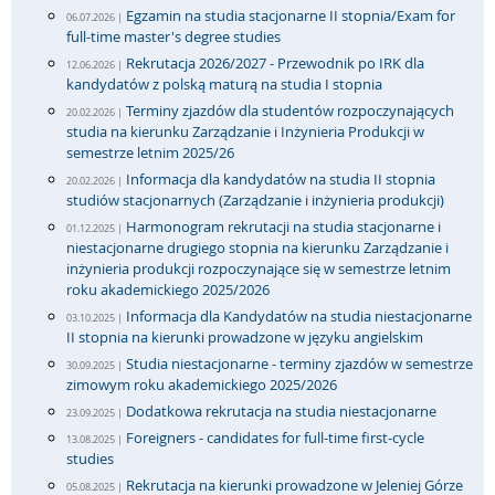
Egzamin na studia stacjonarne II stopnia/Exam for
06.07.2026 |
full-time master's degree studies
Rekrutacja 2026/2027 - Przewodnik po IRK dla
12.06.2026 |
kandydatów z polską maturą na studia I stopnia
Terminy zjazdów dla studentów rozpoczynających
20.02.2026 |
studia na kierunku Zarządzanie i Inżynieria Produkcji w
semestrze letnim 2025/26
Informacja dla kandydatów na studia II stopnia
20.02.2026 |
studiów stacjonarnych (Zarządzanie i inżynieria produkcji)
Harmonogram rekrutacji na studia stacjonarne i
01.12.2025 |
niestacjonarne drugiego stopnia na kierunku Zarządzanie i
inżynieria produkcji rozpoczynające się w semestrze letnim
roku akademickiego 2025/2026
Informacja dla Kandydatów na studia niestacjonarne
03.10.2025 |
II stopnia na kierunki prowadzone w języku angielskim
Studia niestacjonarne - terminy zjazdów w semestrze
30.09.2025 |
zimowym roku akademickiego 2025/2026
Dodatkowa rekrutacja na studia niestacjonarne
23.09.2025 |
Foreigners - candidates for full-time first-cycle
13.08.2025 |
studies
Rekrutacja na kierunki prowadzone w Jeleniej Górze
05.08.2025 |