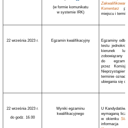
Zakwalifikowan
(w formie komunikatu
Komentarz
poj
w systemie IRK)
miejscu i termi
22 września 2023 r.
Egzamin kwalifikacyjny
Egzaminy odbyw
testu jednokro
kierunek lu
zobowiązany 
do egzami
przez Komisję
Nieprzystąpie
terminie oznac
ubiegania się o 
22 września 2023 r.
Wyniki egzaminu
U Kandydatów, 
kwalifikacyjnego
wymaganą liczb
do godz. 16.00
w okienku
Stat
informacja
Z