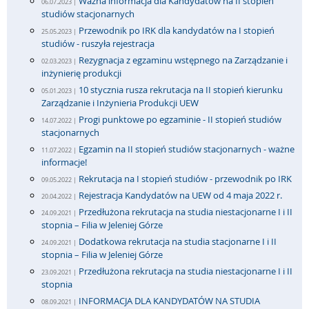
Ważna informacja dla Kandydatów na II stopień
06.07.2023 |
studiów stacjonarnych
Przewodnik po IRK dla kandydatów na I stopień
25.05.2023 |
studiów - ruszyła rejestracja
Rezygnacja z egzaminu wstępnego na Zarządzanie i
02.03.2023 |
inżynierię produkcji
10 stycznia rusza rekrutacja na II stopień kierunku
05.01.2023 |
Zarządzanie i Inżynieria Produkcji UEW
Progi punktowe po egzaminie - II stopień studiów
14.07.2022 |
stacjonarnych
Egzamin na II stopień studiów stacjonarnych - ważne
11.07.2022 |
informacje!
Rekrutacja na I stopień studiów - przewodnik po IRK
09.05.2022 |
Rejestracja Kandydatów na UEW od 4 maja 2022 r.
20.04.2022 |
Przedłużona rekrutacja na studia niestacjonarne I i II
24.09.2021 |
stopnia – Filia w Jeleniej Górze
Dodatkowa rekrutacja na studia stacjonarne I i II
24.09.2021 |
stopnia – Filia w Jeleniej Górze
Przedłużona rekrutacja na studia niestacjonarne I i II
23.09.2021 |
stopnia
INFORMACJA DLA KANDYDATÓW NA STUDIA
08.09.2021 |