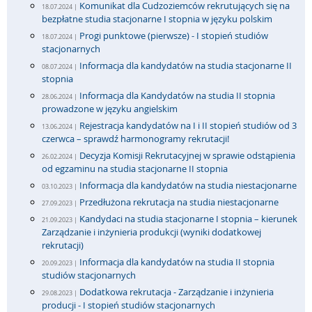
Komunikat dla Cudzoziemców rekrutujących się na
18.07.2024 |
bezpłatne studia stacjonarne I stopnia w języku polskim
Progi punktowe (pierwsze) - I stopień studiów
18.07.2024 |
stacjonarnych
Informacja dla kandydatów na studia stacjonarne II
08.07.2024 |
stopnia
Informacja dla Kandydatów na studia II stopnia
28.06.2024 |
prowadzone w języku angielskim
Rejestracja kandydatów na I i II stopień studiów od 3
13.06.2024 |
czerwca – sprawdź harmonogramy rekrutacji!
Decyzja Komisji Rekrutacyjnej w sprawie odstąpienia
26.02.2024 |
od egzaminu na studia stacjonarne II stopnia
Informacja dla kandydatów na studia niestacjonarne
03.10.2023 |
Przedłużona rekrutacja na studia niestacjonarne
27.09.2023 |
Kandydaci na studia stacjonarne I stopnia – kierunek
21.09.2023 |
Zarządzanie i inżynieria produkcji (wyniki dodatkowej
rekrutacji)
Informacja dla kandydatów na studia II stopnia
20.09.2023 |
studiów stacjonarnych
Dodatkowa rekrutacja - Zarządzanie i inżynieria
29.08.2023 |
producji - I stopień studiów stacjonarnych