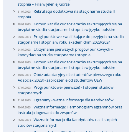
stopnia – Filia w Jeleniej Górze
Rekrutacja dodatkowa na stacjonarne studia II
31.07.2023 |
stopnia
Komunikat dla cudzoziemców rekrutujących się na
28.07.2023 |
bezpłatne studia stacjonarne I stopnia w języku polskim
Progi punktowe kwalifikujące do przyjęcia na studia
28.07.2023 |
stacjonarne I stopnia w roku akademickim 2023/2024
Utrzymanie pierwszych progów punkowych –
24.07.2023 |
kandydaci na studia stacjonarne I stopnia
Komunikat dla cudzoziemców rekrutujących się na
19.07.2023 |
bezpłatne studia stacjonarne I stopnia w języku polskim
Obóz adaptacyjny dla studentów pierwszego roku -
18.07.2023 |
Adapciak 2023! - zaproszenie od studentów UEW
Progi punktowe (pierwsze) - I stopień studiów
17.07.2023 |
stacjonarnych
Egzaminy - ważne informacje dla Kandydatów
11.07.2023 |
Ważna informacja: Harmonogram egzaminów oraz
10.07.2023 |
instrukcja logowania do zespołów
Ważna informacja dla Kandydatów na II stopień
06.07.2023 |
studiów stacjonarnych