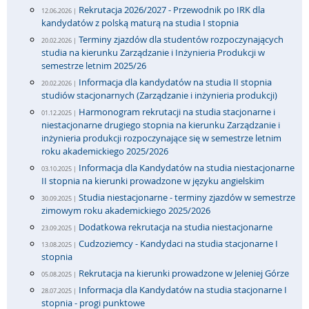
Rekrutacja 2026/2027 - Przewodnik po IRK dla
12.06.2026 |
kandydatów z polską maturą na studia I stopnia
Terminy zjazdów dla studentów rozpoczynających
20.02.2026 |
studia na kierunku Zarządzanie i Inżynieria Produkcji w
semestrze letnim 2025/26
Informacja dla kandydatów na studia II stopnia
20.02.2026 |
studiów stacjonarnych (Zarządzanie i inżynieria produkcji)
Harmonogram rekrutacji na studia stacjonarne i
01.12.2025 |
niestacjonarne drugiego stopnia na kierunku Zarządzanie i
inżynieria produkcji rozpoczynające się w semestrze letnim
roku akademickiego 2025/2026
Informacja dla Kandydatów na studia niestacjonarne
03.10.2025 |
II stopnia na kierunki prowadzone w języku angielskim
Studia niestacjonarne - terminy zjazdów w semestrze
30.09.2025 |
zimowym roku akademickiego 2025/2026
Dodatkowa rekrutacja na studia niestacjonarne
23.09.2025 |
Cudzoziemcy - Kandydaci na studia stacjonarne I
13.08.2025 |
stopnia
Rekrutacja na kierunki prowadzone w Jeleniej Górze
05.08.2025 |
Informacja dla Kandydatów na studia stacjonarne I
28.07.2025 |
stopnia - progi punktowe