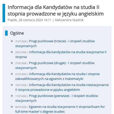
Informacja dla Kandydatów na studia II
stopnia prowadzone w języku angielskim
Piątek, 28 czerwca 2024 14:11
| Aleksandra Stadnik
Ogólne
Progi punktowe (trzecie) - I stopień studiów
31.07.2026 |
stacjonarnych
Informacja dla kandydatów na studia stacjonarne II
29.07.2026 |
stopnia
Progi punktowe (drugie) - I stopień studiów
27.07.2026 |
stacjonarnych
Informacja dla Kandydatów na studia I stopnia
21.07.2026 |
zakwalifikowanych na egzamin z matematyki
Informacja dla Kandydatów na studia niestacjonarne
19.07.2026 |
II stopnia prowadzone w języku angielskim
Progi punktowe (pierwsze) - I stopień studiów
17.07.2026 |
stacjonarnych
Egzamin na studia stacjonarne II stopnia/Exam for
06.07.2026 |
full-time master's degree studies