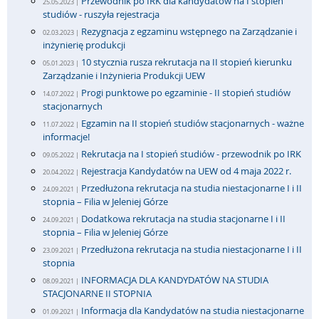
Przewodnik po IRK dla kandydatów na I stopień
25.05.2023 |
studiów - ruszyła rejestracja
Rezygnacja z egzaminu wstępnego na Zarządzanie i
02.03.2023 |
inżynierię produkcji
10 stycznia rusza rekrutacja na II stopień kierunku
05.01.2023 |
Zarządzanie i Inżynieria Produkcji UEW
Progi punktowe po egzaminie - II stopień studiów
14.07.2022 |
stacjonarnych
Egzamin na II stopień studiów stacjonarnych - ważne
11.07.2022 |
informacje!
Rekrutacja na I stopień studiów - przewodnik po IRK
09.05.2022 |
Rejestracja Kandydatów na UEW od 4 maja 2022 r.
20.04.2022 |
Przedłużona rekrutacja na studia niestacjonarne I i II
24.09.2021 |
stopnia – Filia w Jeleniej Górze
Dodatkowa rekrutacja na studia stacjonarne I i II
24.09.2021 |
stopnia – Filia w Jeleniej Górze
Przedłużona rekrutacja na studia niestacjonarne I i II
23.09.2021 |
stopnia
INFORMACJA DLA KANDYDATÓW NA STUDIA
08.09.2021 |
STACJONARNE II STOPNIA
Informacja dla Kandydatów na studia niestacjonarne
01.09.2021 |