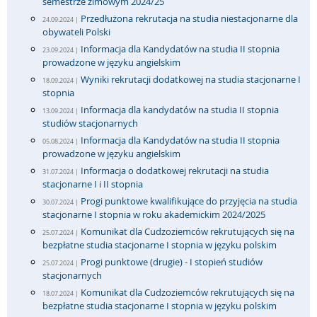
semestrze zimowym 2024/25
Przedłużona rekrutacja na studia niestacjonarne dla
24.09.2024 |
obywateli Polski
Informacja dla Kandydatów na studia II stopnia
23.09.2024 |
prowadzone w języku angielskim
Wyniki rekrutacji dodatkowej na studia stacjonarne I
18.09.2024 |
stopnia
Informacja dla kandydatów na studia II stopnia
13.09.2024 |
studiów stacjonarnych
Informacja dla Kandydatów na studia II stopnia
05.08.2024 |
prowadzone w języku angielskim
Informacja o dodatkowej rekrutacji na studia
31.07.2024 |
stacjonarne I i II stopnia
Progi punktowe kwalifikujące do przyjęcia na studia
30.07.2024 |
stacjonarne I stopnia w roku akademickim 2024/2025
Komunikat dla Cudzoziemców rekrutujących się na
25.07.2024 |
bezpłatne studia stacjonarne I stopnia w języku polskim
Progi punktowe (drugie) - I stopień studiów
25.07.2024 |
stacjonarnych
Komunikat dla Cudzoziemców rekrutujących się na
18.07.2024 |
bezpłatne studia stacjonarne I stopnia w języku polskim