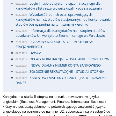
Login i hasło do systemu egzaminacyjnego dla
08.07.2021 |
kandydatów z listy rezerwowej z kwalifikacją na egzamin
Wysokość średnich ocen uprawniających
08.07.2021 |
kandydatów na II st. studiów stacjonarnych do kontynowania
studiów bez egzaminu na tym samym kierunku
Informacja dla Kandydatów na II stopień studiów -
08.07.2021 |
absolwentów Uniwersytetu Ekonomicznego we Wrocławiu
EGZAMINY NA DRUGI STOPIEŃ STUDIÓW
25.06.2021 |
STACJONARNYCH
UWAGA
02.06.2021 |
OPŁATY REKRUTACYJNE – USTALANIE PRIORYTETÓW
02.06.2021 |
INDYWIDUALNY NUMER KONTA BANKOWEGO
02.06.2021 |
ZGŁOSZENIE REKRUTACYJNE – STUDIA I STOPNIA
02.06.2021 |
KANDYDACI MATURZYŚCI 2021 – JAK WPROWADZIĆ
02.06.2021 |
DANE?
Kandydaci na studia II stopnia na kierunki prowadzone w języku
angielskim (Business Management, Finance, International Business),
którzy nie posiadają dokumentu potwierdzającego znajomość języka
angielskiego na poziomie co najmniej B2, zobowiązani są przystąpić do