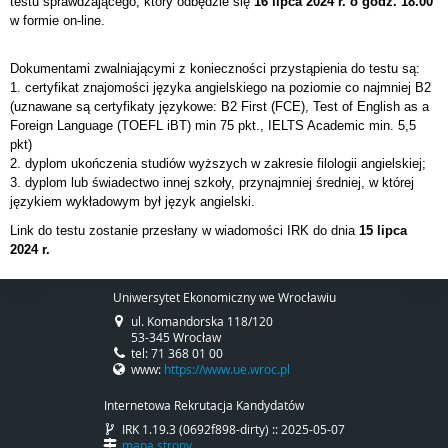
testu sprawdzającego, który odbędzie się
16 lipca 2024 r. o godz. 18.00
w formie on-line.
Dokumentami zwalniającymi z konieczności przystąpienia do testu są:
1. certyfikat znajomości języka angielskiego na poziomie co najmniej B2
(uznawane są certyfikaty językowe: B2 First (FCE), Test of English as a
Foreign Language (TOEFL iBT) min 75 pkt., IELTS Academic min. 5,5
pkt)
2. dyplom ukończenia studiów wyższych w zakresie filologii angielskiej;
3. dyplom lub świadectwo innej szkoły, przynajmniej średniej, w której
językiem wykładowym był język angielski.
Link do testu zostanie przesłany w wiadomości IRK do dnia
15 lipca
2024 r.
Uniwersytet Ekonomiczny we Wrocławiu
ul. Komandorska 118/120
53-345 Wrocław
tel: 71 368 01 00
www:
https://www.ue.wroc.pl
Internetowa Rekrutacja Kandydatów
IRK 1.19.3 (0692f898-dirty) :: 2025-05-07
mapa strony