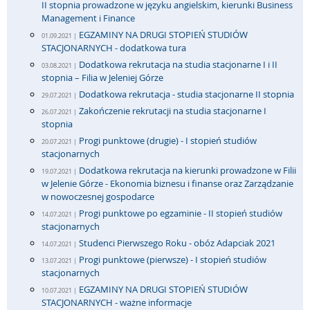
II stopnia prowadzone w języku angielskim, kierunki Business
Management i Finance
EGZAMINY NA DRUGI STOPIEŃ STUDIÓW
01.09.2021 |
STACJONARNYCH - dodatkowa tura
Dodatkowa rekrutacja na studia stacjonarne I i II
03.08.2021 |
stopnia – Filia w Jeleniej Górze
Dodatkowa rekrutacja - studia stacjonarne II stopnia
29.07.2021 |
Zakończenie rekrutacji na studia stacjonarne I
26.07.2021 |
stopnia
Progi punktowe (drugie) - I stopień studiów
20.07.2021 |
stacjonarnych
Dodatkowa rekrutacja na kierunki prowadzone w Filii
19.07.2021 |
w Jelenie Górze - Ekonomia biznesu i finanse oraz Zarządzanie
w nowoczesnej gospodarce
Progi punktowe po egzaminie - II stopień studiów
14.07.2021 |
stacjonarnych
Studenci Pierwszego Roku - obóz Adapciak 2021
14.07.2021 |
Progi punktowe (pierwsze) - I stopień studiów
13.07.2021 |
stacjonarnych
EGZAMINY NA DRUGI STOPIEŃ STUDIÓW
10.07.2021 |
STACJONARNYCH - ważne informacje