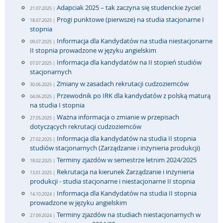
Adapciak 2025 – tak zaczyna się studenckie życie!
21.07.2025 |
Progi punktowe (pierwsze) na studia stacjonarne I
18.07.2025 |
stopnia
Informacja dla Kandydatów na studia niestacjonarne
09.07.2025 |
II stopnia prowadzone w języku angielskim
Informacja dla kandydatów na II stopień studiów
07.07.2025 |
stacjonarnych
Zmiany w zasadach rekrutacji cudzoziemców
30.06.2025 |
Przewodnik po IRK dla kandydatów z polską maturą
04.06.2025 |
na studia I stopnia
Ważna informacja o zmianie w przepisach
27.05.2025 |
dotyczących rekrutacji cudzoziemców
Informacja dla kandydatów na studia II stopnia
27.02.2025 |
studiów stacjonarnych (Zarządzanie i inżynieria produkcji)
Terminy zjazdów w semestrze letnim 2024/2025
18.02.2025 |
Rekrutacja na kierunek Zarządzanie i inżynieria
13.01.2025 |
produkcji - studia stacjonarne i niestacjonarne II stopnia
Informacja dla Kandydatów na studia II stopnia
14.10.2024 |
prowadzone w języku angielskim
Terminy zjazdów na studiach niestacjonarnych w
27.09.2024 |