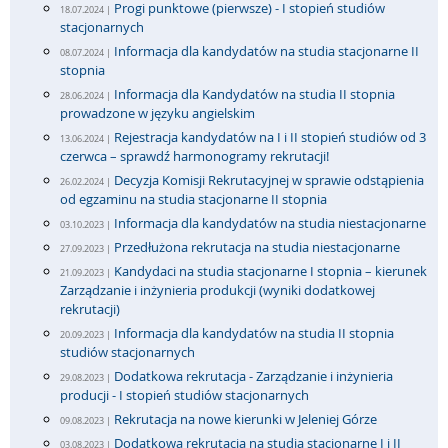
Progi punktowe (pierwsze) - I stopień studiów
18.07.2024 |
stacjonarnych
Informacja dla kandydatów na studia stacjonarne II
08.07.2024 |
stopnia
Informacja dla Kandydatów na studia II stopnia
28.06.2024 |
prowadzone w języku angielskim
Rejestracja kandydatów na I i II stopień studiów od 3
13.06.2024 |
czerwca – sprawdź harmonogramy rekrutacji!
Decyzja Komisji Rekrutacyjnej w sprawie odstąpienia
26.02.2024 |
od egzaminu na studia stacjonarne II stopnia
Informacja dla kandydatów na studia niestacjonarne
03.10.2023 |
Przedłużona rekrutacja na studia niestacjonarne
27.09.2023 |
Kandydaci na studia stacjonarne I stopnia – kierunek
21.09.2023 |
Zarządzanie i inżynieria produkcji (wyniki dodatkowej
rekrutacji)
Informacja dla kandydatów na studia II stopnia
20.09.2023 |
studiów stacjonarnych
Dodatkowa rekrutacja - Zarządzanie i inżynieria
29.08.2023 |
producji - I stopień studiów stacjonarnych
Rekrutacja na nowe kierunki w Jeleniej Górze
09.08.2023 |
Dodatkowa rekrutacja na studia stacjonarne I i II
03.08.2023 |