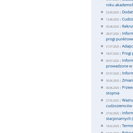
roku akademic
Dodat
23.09.2025 |
Cudzoz
13.08.2025 |
Rekrut
05.08.2025 |
Inform
28.07.2025 |
progi punktow
Adapci
21.07.2025 |
Progi 
18.07.2025 |
Inform
09.07.2025 |
prowadzone w j
Infor
07.07.2025 |
Zmian
30.06.2025 |
Przew
04.06.2025 |
stopnia
Ważna 
27.05.2025 |
cudzoziemców
Inform
27.02.2025 |
stacjonarnych (
Termi
18.02.2025 |
Rekrut