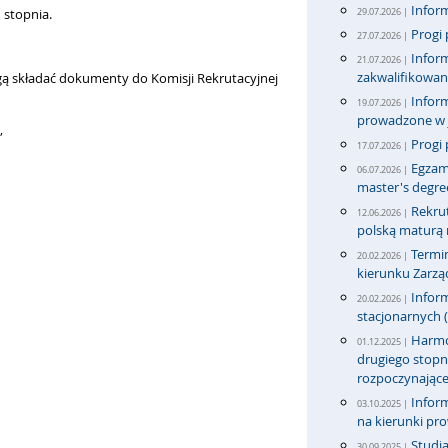
Inform
 stopnia.
29.07.2026 |
Progi 
27.07.2026 |
Inform
21.07.2026 |
zakwalifikowa
gą składać dokumenty do Komisji Rekrutacyjnej
Inform
19.07.2026 |
prowadzone w j
,
Progi 
17.07.2026 |
Egzami
06.07.2026 |
master's degre
Rekru
12.06.2026 |
polską maturą n
Termi
20.02.2026 |
kierunku Zarząd
Inform
20.02.2026 |
stacjonarnych (
Harmon
01.12.2025 |
drugiego stopni
rozpoczynające
Inform
03.10.2025 |
na kierunki pr
Studi
30.09.2025 |