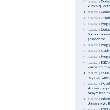
Dodatk
03.08.2021 |
w Jeleniej Górz
Dodatk
29.07.2021 |
Zakońc
26.07.2021 |
Progi 
20.07.2021 |
Dodatk
19.07.2021 |
Górze - Ekonom
gospodarce
Progi 
14.07.2021 |
Stude
14.07.2021 |
Progi 
13.07.2021 |
EGZAM
10.07.2021 |
ważne informac
Login
08.07.2021 |
listy rezerwowe
Wysok
08.07.2021 |
studiów stacj
samym kierun
Infor
08.07.2021 |
Uniwersytetu 
EGZA
25.06.2021 |