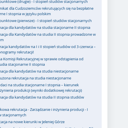
punktowe (drugie) - I stopień studiów stacjonarnych
ikat dla Cudzoziemców rekrutujących się na bezpłatne
rne I stopnia w języku polskim
punktowe (pierwsze) - I stopień studiów stacjonarnych
acja dla kandydatów na studia stacjonarne II stopnia
macja dla Kandydatów na studia II stopnia prowadzone w
kim
racja kandydatów na I i II stopień studiów od 3 czerwca –
nogramy rekrutacji!
a Komisji Rekrutacyjnej w sprawie odstąpienia od
dia stacjonarne II stopnia
macja dla kandydatów na studia niestacjonarne
użona rekrutacja na studia niestacjonarne
aci na studia stacjonarne I stopnia – kierunek
nżynieria produkcji (wyniki dodatkowej rekrutacji)
acja dla kandydatów na studia II stopnia studiów
owa rekrutacja - Zarządzanie i inżynieria producji - I
w stacjonarnych
acja na nowe kierunki w Jeleniej Górze