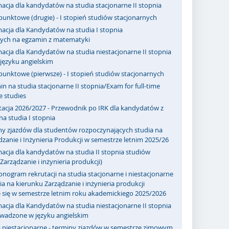
acja dla kandydatów na studia stacjonarne II stopnia
punktowe (drugie) - I stopień studiów stacjonarnych
acja dla Kandydatów na studia I stopnia
nych na egzamin z matematyki
acja dla Kandydatów na studia niestacjonarne II stopnia
ęzyku angielskim
punktowe (pierwsze) - I stopień studiów stacjonarnych
n na studia stacjonarne II stopnia/Exam for full-time
e studies
tacja 2026/2027 - Przewodnik po IRK dla kandydatów z
a studia I stopnia
ny zjazdów dla studentów rozpoczynających studia na
zanie i Inżynieria Produkcji w semestrze letnim 2025/26
acja dla kandydatów na studia II stopnia studiów
Zarządzanie i inżynieria produkcji)
ogram rekrutacji na studia stacjonarne i niestacjonarne
a na kierunku Zarządzanie i inżynieria produkcji
 się w semestrze letnim roku akademickiego 2025/2026
acja dla Kandydatów na studia niestacjonarne II stopnia
owadzone w języku angielskim
a niestacjonarne - terminy zjazdów w semestrze zimowym