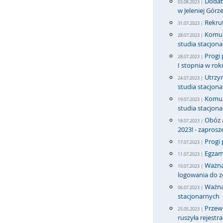
Dodatk
03.08.2023 |
w Jeleniej Górz
Rekrut
31.07.2023 |
Komun
28.07.2023 |
studia stacjona
Progi 
28.07.2023 |
I stopnia w ro
Utrzy
24.07.2023 |
studia stacjona
Komun
19.07.2023 |
studia stacjona
Obóz 
18.07.2023 |
2023! - zapros
Progi 
17.07.2023 |
Egzam
11.07.2023 |
Ważna
10.07.2023 |
logowania do 
Ważna
06.07.2023 |
stacjonarnych
Przew
25.05.2023 |
ruszyła rejestra