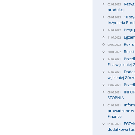
Rezygn
02.03.2023 |
produkcji
10 sty
05.01.2023 |
Inżynieria Pro
Progi 
14.07.2022 |
Egzami
11.07.2022 |
Rekrut
09.05.2022 |
Rejes
20.04.2022 |
Przedł
24.09.2021 |
Filia w Jeleniej
Dodatk
24.09.2021 |
w Jeleniej Górz
Przedł
23.09.2021 |
INFOR
08.09.2021 |
STOPNIA
Inform
01.09.2021 |
prowadzone w j
Finance
EGZAM
01.09.2021 |
dodatkowa tur