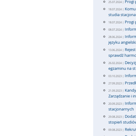
Progi 
25.07.2024 |
Komun
18.07.2024 |
studia stacjona
Progi 
18.07.2024 |
Inform
08.07.2024 |
Infor
28.06.2024 |
języku angiels
Rejest
13.06.2024 |
sprawdź harmo
Decyzj
26.02.2024 |
egzaminu na stu
Infor
03.10.2023 |
Przedł
27.09.2023 |
Kandyd
21.09.2023 |
Zarządzanie i i
Inform
20.09.2023 |
stacjonarnych
Dodatk
29.08.2023 |
stopień studió
Rekrut
09.08.2023 |