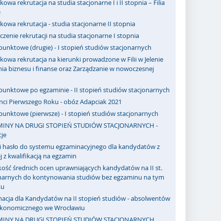
owa rekrutacja na studia stacjonarne I i II stopnia – Filia
e
owa rekrutacja - studia stacjonarne II stopnia
zenie rekrutacji na studia stacjonarne I stopnia
punktowe (drugie) - I stopień studiów stacjonarnych
owa rekrutacja na kierunki prowadzone w Filii w Jelenie
ia biznesu i finanse oraz Zarządzanie w nowoczesnej
punktowe po egzaminie - II stopień studiów stacjonarnych
nci Pierwszego Roku - obóz Adapciak 2021
punktowe (pierwsze) - I stopień studiów stacjonarnych
INY NA DRUGI STOPIEŃ STUDIÓW STACJONARNYCH -
je
 i hasło do systemu egzaminacyjnego dla kandydatów z
j z kwalifikacją na egzamin
ość średnich ocen uprawniających kandydatów na II st.
onarnych do kontynowania studiów bez egzaminu na tym
ku
macja dla Kandydatów na II stopień studiów - absolwentów
Ekonomicznego we Wrocławiu
MINY NA DRUGI STOPIEŃ STUDIÓW STACJONARNYCH