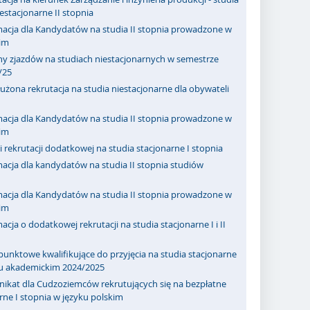
iestacjonarne II stopnia
macja dla Kandydatów na studia II stopnia prowadzone w
kim
ny zjazdów na studiach niestacjonarnych w semestrze
/25
użona rekrutacja na studia niestacjonarne dla obywateli
macja dla Kandydatów na studia II stopnia prowadzone w
kim
 rekrutacji dodatkowej na studia stacjonarne I stopnia
acja dla kandydatów na studia II stopnia studiów
macja dla Kandydatów na studia II stopnia prowadzone w
kim
acja o dodatkowej rekrutacji na studia stacjonarne I i II
punktowe kwalifikujące do przyjęcia na studia stacjonarne
ku akademickim 2024/2025
ikat dla Cudzoziemców rekrutujących się na bezpłatne
rne I stopnia w języku polskim