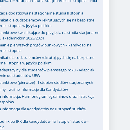
owa rekrutacja na studia stacjonarne I i II stopnia – Filia
e
acja dodatkowa na stacjonarne studia II stopnia
ikat dla cudzoziemców rekrutujących się na bezpłatne
rne I stopnia w języku polskim
punktowe kwalifikujące do przyjęcia na studia stacjonarne
ku akademickim 2023/2024
manie pierwszych progów punkowych – kandydaci na
rne I stopnia
ikat dla cudzoziemców rekrutujących się na bezpłatne
rne I stopnia w języku polskim
adaptacyjny dla studentów pierwszego roku - Adapciak
zenie od studentów UEW
punktowe (pierwsze) - I stopień studiów stacjonarnych
iny - ważne informacje dla Kandydatów
 informacja: Harmonogram egzaminów oraz instrukcja
zespołów
 informacja dla Kandydatów na II stopień studiów
odnik po IRK dla kandydatów na I stopień studiów -
cja