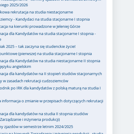
kiego 2025/2026
kowa rekrutacja na studia niestacjonarne
iemcy - Kandydaci na studia stacjonarne I stopnia
acja na kierunki prowadzone w Jeleniej Górze
acja dla Kandydatów na studia stacjonarne I stopnia -
e
ak 2025 – tak zaczyna się studenckie życie!
punktowe (pierwsze) na studia stacjonarne I stopnia
acja dla Kandydatów na studia niestacjonarne II stopnia
ęzyku angielskim
macja dla kandydatów na II stopień studiów stacjonarnych
y w zasadach rekrutacji cudzoziemców
odnik po IRK dla kandydatów z polską maturą na studia I
informacja o zmianie w przepisach dotyczących rekrutacji
acja dla kandydatów na studia II stopnia studiów
Zarządzanie i inżynieria produkcji)
ny zjazdów w semestrze letnim 2024/2025
acja na kierunek Zarządzanie i inżynieria produkcji - studia