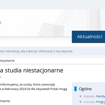
A
Aktualności
erz rekrutację, aby zobaczyć informacje z nią związane.
stacjonarne
a studia niestacjonarne
a
 informujemy, że osoby, które utworzyły
Ogólne
nia w Rekrutacji 2023/24 dla obywateli Polski mogą
Kandy
07.08.2026 |
stopnia,
Progi 
31.07.2026 |