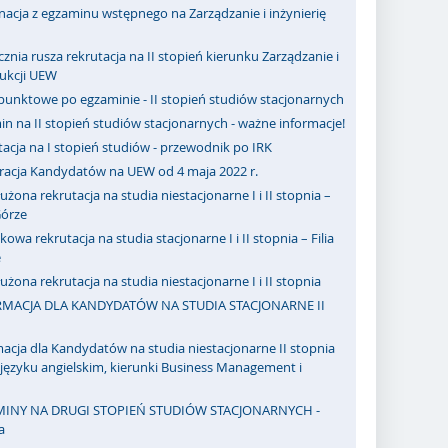
acja z egzaminu wstępnego na Zarządzanie i inżynierię
cznia rusza rekrutacja na II stopień kierunku Zarządzanie i
dukcji UEW
punktowe po egzaminie - II stopień studiów stacjonarnych
n na II stopień studiów stacjonarnych - ważne informacje!
acja na I stopień studiów - przewodnik po IRK
tracja Kandydatów na UEW od 4 maja 2022 r.
użona rekrutacja na studia niestacjonarne I i II stopnia –
 Górze
owa rekrutacja na studia stacjonarne I i II stopnia – Filia
e
użona rekrutacja na studia niestacjonarne I i II stopnia
MACJA DLA KANDYDATÓW NA STUDIA STACJONARNE II
acja dla Kandydatów na studia niestacjonarne II stopnia
ęzyku angielskim, kierunki Business Management i
INY NA DRUGI STOPIEŃ STUDIÓW STACJONARNYCH -
a