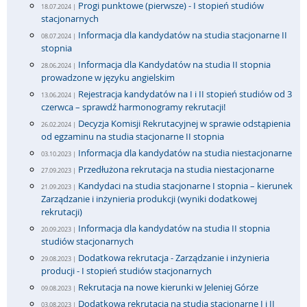
Progi punktowe (pierwsze) - I stopień studiów
18.07.2024 |
stacjonarnych
Informacja dla kandydatów na studia stacjonarne II
08.07.2024 |
stopnia
Informacja dla Kandydatów na studia II stopnia
28.06.2024 |
prowadzone w języku angielskim
Rejestracja kandydatów na I i II stopień studiów od 3
13.06.2024 |
czerwca – sprawdź harmonogramy rekrutacji!
Decyzja Komisji Rekrutacyjnej w sprawie odstąpienia
26.02.2024 |
od egzaminu na studia stacjonarne II stopnia
Informacja dla kandydatów na studia niestacjonarne
03.10.2023 |
Przedłużona rekrutacja na studia niestacjonarne
27.09.2023 |
Kandydaci na studia stacjonarne I stopnia – kierunek
21.09.2023 |
Zarządzanie i inżynieria produkcji (wyniki dodatkowej
rekrutacji)
Informacja dla kandydatów na studia II stopnia
20.09.2023 |
studiów stacjonarnych
Dodatkowa rekrutacja - Zarządzanie i inżynieria
29.08.2023 |
producji - I stopień studiów stacjonarnych
Rekrutacja na nowe kierunki w Jeleniej Górze
09.08.2023 |
Dodatkowa rekrutacja na studia stacjonarne I i II
03.08.2023 |