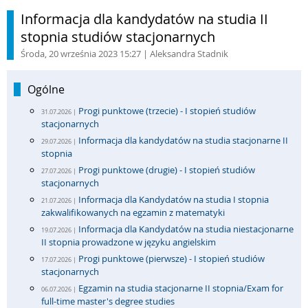
Informacja dla kandydatów na studia II
stopnia studiów stacjonarnych
Środa, 20 września 2023 15:27
| Aleksandra Stadnik
Ogólne
Progi punktowe (trzecie) - I stopień studiów
31.07.2026 |
stacjonarnych
Informacja dla kandydatów na studia stacjonarne II
29.07.2026 |
stopnia
Progi punktowe (drugie) - I stopień studiów
27.07.2026 |
stacjonarnych
Informacja dla Kandydatów na studia I stopnia
21.07.2026 |
zakwalifikowanych na egzamin z matematyki
Informacja dla Kandydatów na studia niestacjonarne
19.07.2026 |
II stopnia prowadzone w języku angielskim
Progi punktowe (pierwsze) - I stopień studiów
17.07.2026 |
stacjonarnych
Egzamin na studia stacjonarne II stopnia/Exam for
06.07.2026 |
full-time master's degree studies