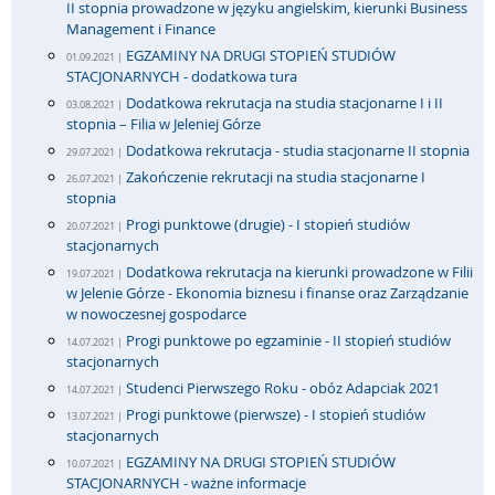
II stopnia prowadzone w języku angielskim, kierunki Business
Management i Finance
EGZAMINY NA DRUGI STOPIEŃ STUDIÓW
01.09.2021 |
STACJONARNYCH - dodatkowa tura
Dodatkowa rekrutacja na studia stacjonarne I i II
03.08.2021 |
stopnia – Filia w Jeleniej Górze
Dodatkowa rekrutacja - studia stacjonarne II stopnia
29.07.2021 |
Zakończenie rekrutacji na studia stacjonarne I
26.07.2021 |
stopnia
Progi punktowe (drugie) - I stopień studiów
20.07.2021 |
stacjonarnych
Dodatkowa rekrutacja na kierunki prowadzone w Filii
19.07.2021 |
w Jelenie Górze - Ekonomia biznesu i finanse oraz Zarządzanie
w nowoczesnej gospodarce
Progi punktowe po egzaminie - II stopień studiów
14.07.2021 |
stacjonarnych
Studenci Pierwszego Roku - obóz Adapciak 2021
14.07.2021 |
Progi punktowe (pierwsze) - I stopień studiów
13.07.2021 |
stacjonarnych
EGZAMINY NA DRUGI STOPIEŃ STUDIÓW
10.07.2021 |
STACJONARNYCH - ważne informacje