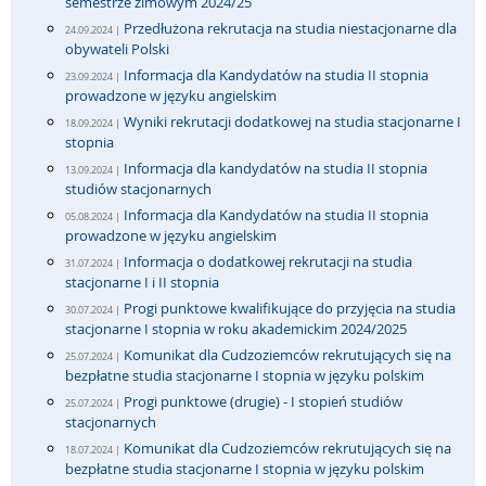
semestrze zimowym 2024/25
Przedłużona rekrutacja na studia niestacjonarne dla
24.09.2024 |
obywateli Polski
Informacja dla Kandydatów na studia II stopnia
23.09.2024 |
prowadzone w języku angielskim
Wyniki rekrutacji dodatkowej na studia stacjonarne I
18.09.2024 |
stopnia
Informacja dla kandydatów na studia II stopnia
13.09.2024 |
studiów stacjonarnych
Informacja dla Kandydatów na studia II stopnia
05.08.2024 |
prowadzone w języku angielskim
Informacja o dodatkowej rekrutacji na studia
31.07.2024 |
stacjonarne I i II stopnia
Progi punktowe kwalifikujące do przyjęcia na studia
30.07.2024 |
stacjonarne I stopnia w roku akademickim 2024/2025
Komunikat dla Cudzoziemców rekrutujących się na
25.07.2024 |
bezpłatne studia stacjonarne I stopnia w języku polskim
Progi punktowe (drugie) - I stopień studiów
25.07.2024 |
stacjonarnych
Komunikat dla Cudzoziemców rekrutujących się na
18.07.2024 |
bezpłatne studia stacjonarne I stopnia w języku polskim