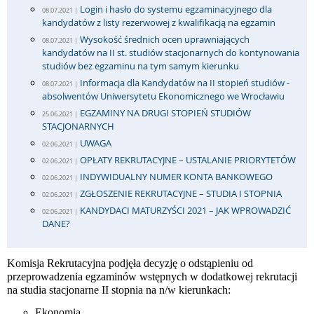
Login i hasło do systemu egzaminacyjnego dla
08.07.2021 |
kandydatów z listy rezerwowej z kwalifikacją na egzamin
Wysokość średnich ocen uprawniających
08.07.2021 |
kandydatów na II st. studiów stacjonarnych do kontynowania
studiów bez egzaminu na tym samym kierunku
Informacja dla Kandydatów na II stopień studiów -
08.07.2021 |
absolwentów Uniwersytetu Ekonomicznego we Wrocławiu
EGZAMINY NA DRUGI STOPIEŃ STUDIÓW
25.06.2021 |
STACJONARNYCH
UWAGA
02.06.2021 |
OPŁATY REKRUTACYJNE – USTALANIE PRIORYTETÓW
02.06.2021 |
INDYWIDUALNY NUMER KONTA BANKOWEGO
02.06.2021 |
ZGŁOSZENIE REKRUTACYJNE – STUDIA I STOPNIA
02.06.2021 |
KANDYDACI MATURZYŚCI 2021 – JAK WPROWADZIĆ
02.06.2021 |
DANE?
Komisja Rekrutacyjna podjęła decyzję
o odstąpieniu od
przeprowadzenia egzaminów wstępnych
w dodatkowej rekrutacji
na studia stacjonarne II stopnia
na n/w kierunkach:
Ekonomia,