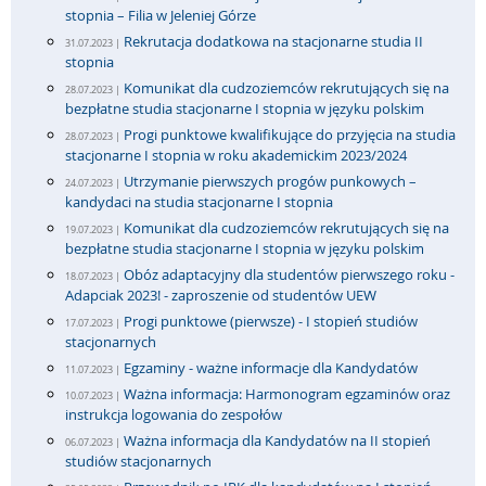
stopnia – Filia w Jeleniej Górze
Rekrutacja dodatkowa na stacjonarne studia II
31.07.2023 |
stopnia
Komunikat dla cudzoziemców rekrutujących się na
28.07.2023 |
bezpłatne studia stacjonarne I stopnia w języku polskim
Progi punktowe kwalifikujące do przyjęcia na studia
28.07.2023 |
stacjonarne I stopnia w roku akademickim 2023/2024
Utrzymanie pierwszych progów punkowych –
24.07.2023 |
kandydaci na studia stacjonarne I stopnia
Komunikat dla cudzoziemców rekrutujących się na
19.07.2023 |
bezpłatne studia stacjonarne I stopnia w języku polskim
Obóz adaptacyjny dla studentów pierwszego roku -
18.07.2023 |
Adapciak 2023! - zaproszenie od studentów UEW
Progi punktowe (pierwsze) - I stopień studiów
17.07.2023 |
stacjonarnych
Egzaminy - ważne informacje dla Kandydatów
11.07.2023 |
Ważna informacja: Harmonogram egzaminów oraz
10.07.2023 |
instrukcja logowania do zespołów
Ważna informacja dla Kandydatów na II stopień
06.07.2023 |
studiów stacjonarnych