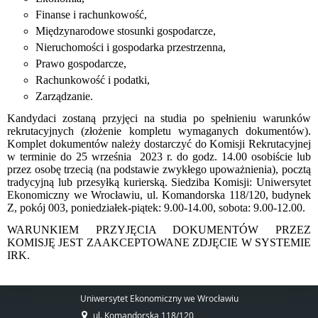
Finanse i rachunkowość,
Międzynarodowe stosunki gospodarcze,
Nieruchomości i gospodarka przestrzenna,
Prawo gospodarcze,
Rachunkowość i podatki,
Zarządzanie.
Kandydaci zostaną przyjęci na studia po spełnieniu warunków
rekrutacyjnych (złożenie kompletu wymaganych dokumentów).
Komplet dokumentów należy dostarczyć do Komisji Rekrutacyjnej
w terminie do 25 września
2023 r. do godz. 14.00 osobiście lub
przez osobę trzecią (na podstawie zwykłego upoważnienia), pocztą
tradycyjną lub przesyłką kurierską.
Siedziba Komisji: Uniwersytet
Ekonomiczny we Wrocławiu, ul. Komandorska 118/120, budynek
Z, pokój 003, poniedziałek-piątek: 9.00-14.00, sobota: 9.00-12.00.
WARUNKIEM PRZYJĘCIA DOKUMENTÓW PRZEZ
KOMISJĘ JEST ZAAKCEPTOWANE ZDJĘCIE W SYSTEMIE
IRK.
Uniwersytet Ekonomiczny we Wrocławiu
ul. Komandorska 118/120