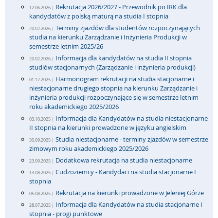
Rekrutacja 2026/2027 - Przewodnik po IRK dla
12.06.2026 |
kandydatów z polską maturą na studia I stopnia
Terminy zjazdów dla studentów rozpoczynających
20.02.2026 |
studia na kierunku Zarządzanie i Inżynieria Produkcji w
semestrze letnim 2025/26
Informacja dla kandydatów na studia II stopnia
20.02.2026 |
studiów stacjonarnych (Zarządzanie i inżynieria produkcji)
Harmonogram rekrutacji na studia stacjonarne i
01.12.2025 |
niestacjonarne drugiego stopnia na kierunku Zarządzanie i
inżynieria produkcji rozpoczynające się w semestrze letnim
roku akademickiego 2025/2026
Informacja dla Kandydatów na studia niestacjonarne
03.10.2025 |
II stopnia na kierunki prowadzone w języku angielskim
Studia niestacjonarne - terminy zjazdów w semestrze
30.09.2025 |
zimowym roku akademickiego 2025/2026
Dodatkowa rekrutacja na studia niestacjonarne
23.09.2025 |
Cudzoziemcy - Kandydaci na studia stacjonarne I
13.08.2025 |
stopnia
Rekrutacja na kierunki prowadzone w Jeleniej Górze
05.08.2025 |
Informacja dla Kandydatów na studia stacjonarne I
28.07.2025 |
stopnia - progi punktowe