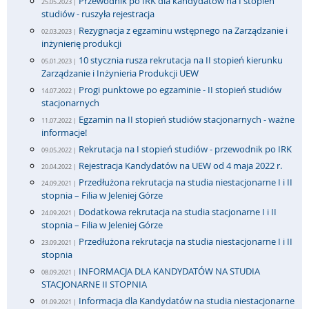
Przewodnik po IRK dla kandydatów na I stopień
25.05.2023 |
studiów - ruszyła rejestracja
Rezygnacja z egzaminu wstępnego na Zarządzanie i
02.03.2023 |
inżynierię produkcji
10 stycznia rusza rekrutacja na II stopień kierunku
05.01.2023 |
Zarządzanie i Inżynieria Produkcji UEW
Progi punktowe po egzaminie - II stopień studiów
14.07.2022 |
stacjonarnych
Egzamin na II stopień studiów stacjonarnych - ważne
11.07.2022 |
informacje!
Rekrutacja na I stopień studiów - przewodnik po IRK
09.05.2022 |
Rejestracja Kandydatów na UEW od 4 maja 2022 r.
20.04.2022 |
Przedłużona rekrutacja na studia niestacjonarne I i II
24.09.2021 |
stopnia – Filia w Jeleniej Górze
Dodatkowa rekrutacja na studia stacjonarne I i II
24.09.2021 |
stopnia – Filia w Jeleniej Górze
Przedłużona rekrutacja na studia niestacjonarne I i II
23.09.2021 |
stopnia
INFORMACJA DLA KANDYDATÓW NA STUDIA
08.09.2021 |
STACJONARNE II STOPNIA
Informacja dla Kandydatów na studia niestacjonarne
01.09.2021 |