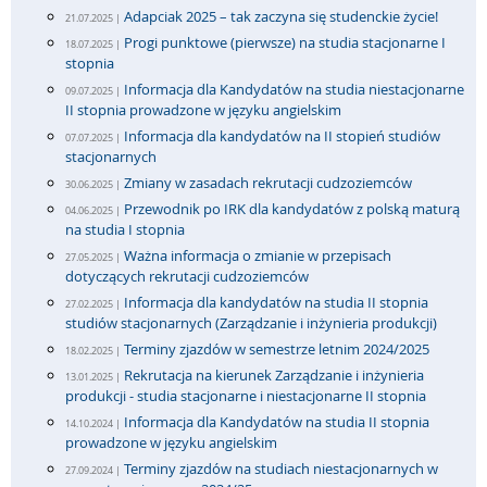
Adapciak 2025 – tak zaczyna się studenckie życie!
21.07.2025 |
Progi punktowe (pierwsze) na studia stacjonarne I
18.07.2025 |
stopnia
Informacja dla Kandydatów na studia niestacjonarne
09.07.2025 |
II stopnia prowadzone w języku angielskim
Informacja dla kandydatów na II stopień studiów
07.07.2025 |
stacjonarnych
Zmiany w zasadach rekrutacji cudzoziemców
30.06.2025 |
Przewodnik po IRK dla kandydatów z polską maturą
04.06.2025 |
na studia I stopnia
Ważna informacja o zmianie w przepisach
27.05.2025 |
dotyczących rekrutacji cudzoziemców
Informacja dla kandydatów na studia II stopnia
27.02.2025 |
studiów stacjonarnych (Zarządzanie i inżynieria produkcji)
Terminy zjazdów w semestrze letnim 2024/2025
18.02.2025 |
Rekrutacja na kierunek Zarządzanie i inżynieria
13.01.2025 |
produkcji - studia stacjonarne i niestacjonarne II stopnia
Informacja dla Kandydatów na studia II stopnia
14.10.2024 |
prowadzone w języku angielskim
Terminy zjazdów na studiach niestacjonarnych w
27.09.2024 |