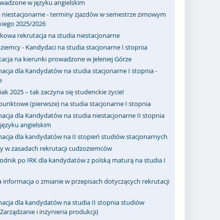
owadzone w języku angielskim
a niestacjonarne - terminy zjazdów w semestrze zimowym
kiego 2025/2026
kowa rekrutacja na studia niestacjonarne
iemcy - Kandydaci na studia stacjonarne I stopnia
acja na kierunki prowadzone w Jeleniej Górze
acja dla Kandydatów na studia stacjonarne I stopnia -
e
ak 2025 – tak zaczyna się studenckie życie!
punktowe (pierwsze) na studia stacjonarne I stopnia
acja dla Kandydatów na studia niestacjonarne II stopnia
ęzyku angielskim
macja dla kandydatów na II stopień studiów stacjonarnych
y w zasadach rekrutacji cudzoziemców
odnik po IRK dla kandydatów z polską maturą na studia I
informacja o zmianie w przepisach dotyczących rekrutacji
acja dla kandydatów na studia II stopnia studiów
Zarządzanie i inżynieria produkcji)