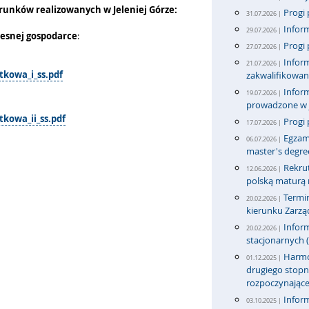
unków realizowanych w Jeleniej Górze:
Progi 
31.07.2026 |
Inform
29.07.2026 |
zesnej gospodarce
:
Progi 
27.07.2026 |
Inform
21.07.2026 |
atkowa_i_ss.pdf
zakwalifikowa
Inform
19.07.2026 |
prowadzone w j
tkowa_ii_ss.pdf
Progi 
17.07.2026 |
Egzami
06.07.2026 |
master's degre
Rekru
12.06.2026 |
polską maturą n
Termi
20.02.2026 |
kierunku Zarząd
Inform
20.02.2026 |
stacjonarnych (
Harmon
01.12.2025 |
drugiego stopni
rozpoczynające
Inform
03.10.2025 |