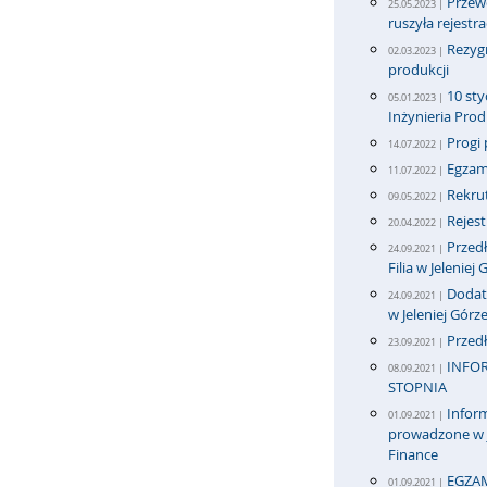
Przew
25.05.2023 |
ruszyła rejestra
Rezygn
02.03.2023 |
produkcji
10 sty
05.01.2023 |
Inżynieria Pro
Progi 
14.07.2022 |
Egzami
11.07.2022 |
Rekrut
09.05.2022 |
Rejes
20.04.2022 |
Przedł
24.09.2021 |
Filia w Jeleniej
Dodatk
24.09.2021 |
w Jeleniej Górz
Przedł
23.09.2021 |
INFOR
08.09.2021 |
STOPNIA
Inform
01.09.2021 |
prowadzone w j
Finance
EGZAM
01.09.2021 |