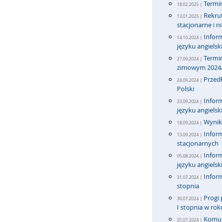
Termi
18.02.2025 |
Rekrut
13.01.2025 |
stacjonarne i n
Infor
14.10.2024 |
języku angiels
Termi
27.09.2024 |
zimowym 2024
Przedł
24.09.2024 |
Polski
Infor
23.09.2024 |
języku angiels
Wyniki
18.09.2024 |
Inform
13.09.2024 |
stacjonarnych
Infor
05.08.2024 |
języku angiels
Inform
31.07.2024 |
stopnia
Progi 
30.07.2024 |
I stopnia w ro
Komun
25.07.2024 |