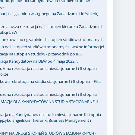
odnik po IRK dla kandydatów na I stopień studiów -
cja
acja z egzaminu wstępnego na Zarządzanie i inżynierię
cznia rusza rekrutacja na II stopień kierunku Zarządzanie i
dukcji UEW
punktowe po egzaminie - II stopień studiów stacjonarnych
n na II stopień studiów stacjonarnych - ważne informacje!
acja na I stopień studiów - przewodnik po IRK
tracja Kandydatów na UEW od 4 maja 2022 r.
użona rekrutacja na studia niestacjonarne I i II stopnia –
 Górze
owa rekrutacja na studia stacjonarne I i II stopnia – Filia
e
użona rekrutacja na studia niestacjonarne I i II stopnia
MACJA DLA KANDYDATÓW NA STUDIA STACJONARNE II
acja dla Kandydatów na studia niestacjonarne II stopnia
ęzyku angielskim, kierunki Business Management i
INY NA DRUGI STOPIEŃ STUDIÓW STACJONARNYCH -