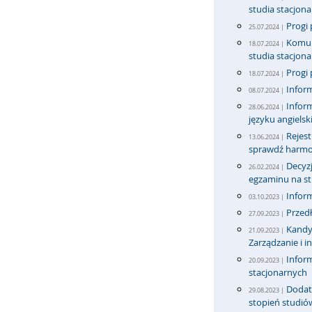
studia stacjona
Progi 
25.07.2024 |
Komun
18.07.2024 |
studia stacjona
Progi 
18.07.2024 |
Inform
08.07.2024 |
Infor
28.06.2024 |
języku angiels
Rejest
13.06.2024 |
sprawdź harmo
Decyzj
26.02.2024 |
egzaminu na stu
Infor
03.10.2023 |
Przedł
27.09.2023 |
Kandyd
21.09.2023 |
Zarządzanie i i
Inform
20.09.2023 |
stacjonarnych
Dodatk
29.08.2023 |
stopień studió