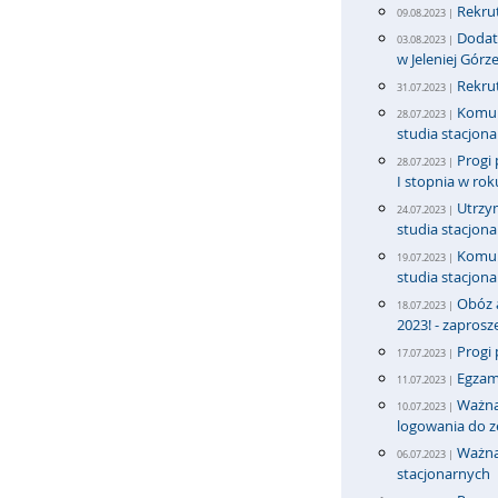
Rekrut
09.08.2023 |
Dodatk
03.08.2023 |
w Jeleniej Górz
Rekrut
31.07.2023 |
Komun
28.07.2023 |
studia stacjona
Progi 
28.07.2023 |
I stopnia w ro
Utrzy
24.07.2023 |
studia stacjona
Komun
19.07.2023 |
studia stacjona
Obóz 
18.07.2023 |
2023! - zapros
Progi 
17.07.2023 |
Egzam
11.07.2023 |
Ważna
10.07.2023 |
logowania do 
Ważna
06.07.2023 |
stacjonarnych