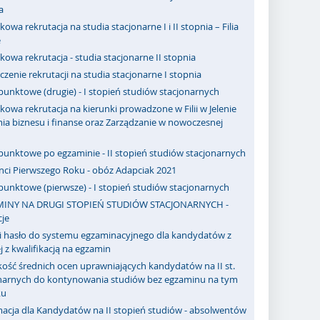
a
owa rekrutacja na studia stacjonarne I i II stopnia – Filia
e
owa rekrutacja - studia stacjonarne II stopnia
zenie rekrutacji na studia stacjonarne I stopnia
punktowe (drugie) - I stopień studiów stacjonarnych
owa rekrutacja na kierunki prowadzone w Filii w Jelenie
ia biznesu i finanse oraz Zarządzanie w nowoczesnej
punktowe po egzaminie - II stopień studiów stacjonarnych
nci Pierwszego Roku - obóz Adapciak 2021
punktowe (pierwsze) - I stopień studiów stacjonarnych
INY NA DRUGI STOPIEŃ STUDIÓW STACJONARNYCH -
je
 i hasło do systemu egzaminacyjnego dla kandydatów z
j z kwalifikacją na egzamin
ość średnich ocen uprawniających kandydatów na II st.
onarnych do kontynowania studiów bez egzaminu na tym
ku
macja dla Kandydatów na II stopień studiów - absolwentów