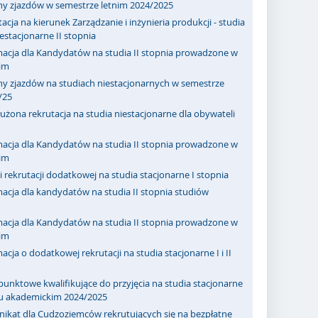
ny zjazdów w semestrze letnim 2024/2025
acja na kierunek Zarządzanie i inżynieria produkcji - studia
iestacjonarne II stopnia
macja dla Kandydatów na studia II stopnia prowadzone w
kim
ny zjazdów na studiach niestacjonarnych w semestrze
/25
użona rekrutacja na studia niestacjonarne dla obywateli
macja dla Kandydatów na studia II stopnia prowadzone w
kim
 rekrutacji dodatkowej na studia stacjonarne I stopnia
acja dla kandydatów na studia II stopnia studiów
macja dla Kandydatów na studia II stopnia prowadzone w
kim
acja o dodatkowej rekrutacji na studia stacjonarne I i II
punktowe kwalifikujące do przyjęcia na studia stacjonarne
ku akademickim 2024/2025
ikat dla Cudzoziemców rekrutujących się na bezpłatne