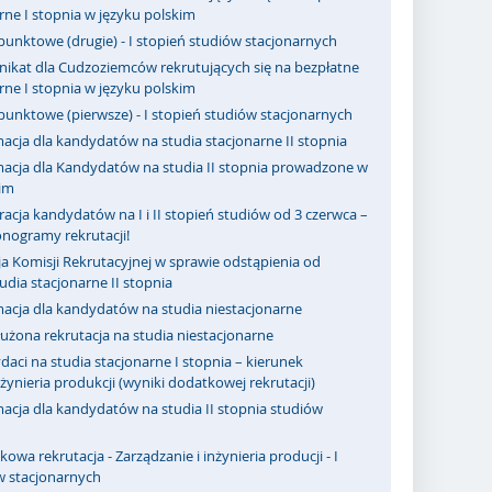
rne I stopnia w języku polskim
punktowe (drugie) - I stopień studiów stacjonarnych
ikat dla Cudzoziemców rekrutujących się na bezpłatne
rne I stopnia w języku polskim
punktowe (pierwsze) - I stopień studiów stacjonarnych
acja dla kandydatów na studia stacjonarne II stopnia
macja dla Kandydatów na studia II stopnia prowadzone w
kim
racja kandydatów na I i II stopień studiów od 3 czerwca –
nogramy rekrutacji!
a Komisji Rekrutacyjnej w sprawie odstąpienia od
dia stacjonarne II stopnia
macja dla kandydatów na studia niestacjonarne
użona rekrutacja na studia niestacjonarne
aci na studia stacjonarne I stopnia – kierunek
nżynieria produkcji (wyniki dodatkowej rekrutacji)
acja dla kandydatów na studia II stopnia studiów
owa rekrutacja - Zarządzanie i inżynieria producji - I
w stacjonarnych