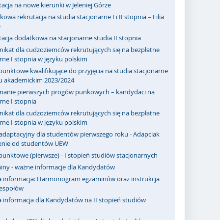
acja na nowe kierunki w Jeleniej Górze
owa rekrutacja na studia stacjonarne I i II stopnia – Filia
e
acja dodatkowa na stacjonarne studia II stopnia
ikat dla cudzoziemców rekrutujących się na bezpłatne
rne I stopnia w języku polskim
punktowe kwalifikujące do przyjęcia na studia stacjonarne
ku akademickim 2023/2024
manie pierwszych progów punkowych – kandydaci na
rne I stopnia
ikat dla cudzoziemców rekrutujących się na bezpłatne
rne I stopnia w języku polskim
adaptacyjny dla studentów pierwszego roku - Adapciak
zenie od studentów UEW
punktowe (pierwsze) - I stopień studiów stacjonarnych
iny - ważne informacje dla Kandydatów
 informacja: Harmonogram egzaminów oraz instrukcja
zespołów
 informacja dla Kandydatów na II stopień studiów