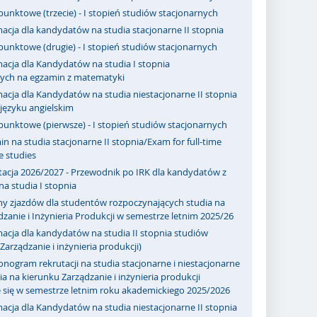
punktowe (trzecie) - I stopień studiów stacjonarnych
acja dla kandydatów na studia stacjonarne II stopnia
punktowe (drugie) - I stopień studiów stacjonarnych
acja dla Kandydatów na studia I stopnia
nych na egzamin z matematyki
acja dla Kandydatów na studia niestacjonarne II stopnia
ęzyku angielskim
punktowe (pierwsze) - I stopień studiów stacjonarnych
n na studia stacjonarne II stopnia/Exam for full-time
e studies
tacja 2026/2027 - Przewodnik po IRK dla kandydatów z
a studia I stopnia
ny zjazdów dla studentów rozpoczynających studia na
zanie i Inżynieria Produkcji w semestrze letnim 2025/26
acja dla kandydatów na studia II stopnia studiów
Zarządzanie i inżynieria produkcji)
ogram rekrutacji na studia stacjonarne i niestacjonarne
a na kierunku Zarządzanie i inżynieria produkcji
 się w semestrze letnim roku akademickiego 2025/2026
acja dla Kandydatów na studia niestacjonarne II stopnia