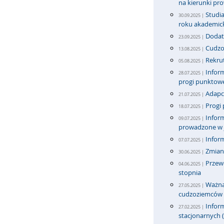
na kierunki pr
Studi
30.09.2025 |
roku akademic
Dodat
23.09.2025 |
Cudzoz
13.08.2025 |
Rekrut
05.08.2025 |
Inform
28.07.2025 |
progi punktow
Adapci
21.07.2025 |
Progi 
18.07.2025 |
Inform
09.07.2025 |
prowadzone w j
Infor
07.07.2025 |
Zmian
30.06.2025 |
Przew
04.06.2025 |
stopnia
Ważna 
27.05.2025 |
cudzoziemców
Inform
27.02.2025 |
stacjonarnych (