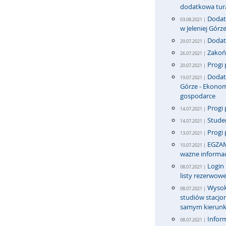
dodatkowa tur
Dodatk
03.08.2021 |
w Jeleniej Górz
Dodatk
29.07.2021 |
Zakońc
26.07.2021 |
Progi 
20.07.2021 |
Dodatk
19.07.2021 |
Górze - Ekonom
gospodarce
Progi 
14.07.2021 |
Stude
14.07.2021 |
Progi 
13.07.2021 |
EGZAM
10.07.2021 |
ważne informac
Login
08.07.2021 |
listy rezerwowe
Wysok
08.07.2021 |
studiów stacj
samym kierun
Infor
08.07.2021 |