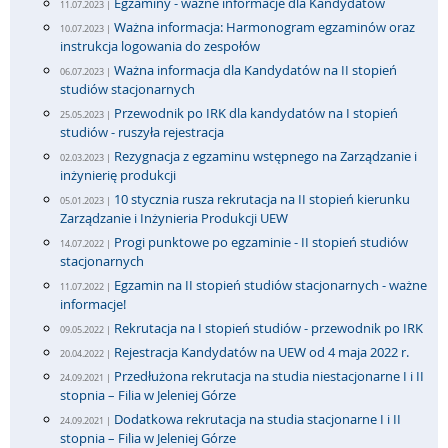
Egzaminy - ważne informacje dla Kandydatów
11.07.2023 |
Ważna informacja: Harmonogram egzaminów oraz
10.07.2023 |
instrukcja logowania do zespołów
Ważna informacja dla Kandydatów na II stopień
06.07.2023 |
studiów stacjonarnych
Przewodnik po IRK dla kandydatów na I stopień
25.05.2023 |
studiów - ruszyła rejestracja
Rezygnacja z egzaminu wstępnego na Zarządzanie i
02.03.2023 |
inżynierię produkcji
10 stycznia rusza rekrutacja na II stopień kierunku
05.01.2023 |
Zarządzanie i Inżynieria Produkcji UEW
Progi punktowe po egzaminie - II stopień studiów
14.07.2022 |
stacjonarnych
Egzamin na II stopień studiów stacjonarnych - ważne
11.07.2022 |
informacje!
Rekrutacja na I stopień studiów - przewodnik po IRK
09.05.2022 |
Rejestracja Kandydatów na UEW od 4 maja 2022 r.
20.04.2022 |
Przedłużona rekrutacja na studia niestacjonarne I i II
24.09.2021 |
stopnia – Filia w Jeleniej Górze
Dodatkowa rekrutacja na studia stacjonarne I i II
24.09.2021 |
stopnia – Filia w Jeleniej Górze