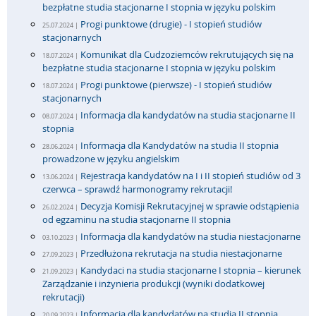
bezpłatne studia stacjonarne I stopnia w języku polskim
Progi punktowe (drugie) - I stopień studiów
25.07.2024 |
stacjonarnych
Komunikat dla Cudzoziemców rekrutujących się na
18.07.2024 |
bezpłatne studia stacjonarne I stopnia w języku polskim
Progi punktowe (pierwsze) - I stopień studiów
18.07.2024 |
stacjonarnych
Informacja dla kandydatów na studia stacjonarne II
08.07.2024 |
stopnia
Informacja dla Kandydatów na studia II stopnia
28.06.2024 |
prowadzone w języku angielskim
Rejestracja kandydatów na I i II stopień studiów od 3
13.06.2024 |
czerwca – sprawdź harmonogramy rekrutacji!
Decyzja Komisji Rekrutacyjnej w sprawie odstąpienia
26.02.2024 |
od egzaminu na studia stacjonarne II stopnia
Informacja dla kandydatów na studia niestacjonarne
03.10.2023 |
Przedłużona rekrutacja na studia niestacjonarne
27.09.2023 |
Kandydaci na studia stacjonarne I stopnia – kierunek
21.09.2023 |
Zarządzanie i inżynieria produkcji (wyniki dodatkowej
rekrutacji)
Informacja dla kandydatów na studia II stopnia
20.09.2023 |