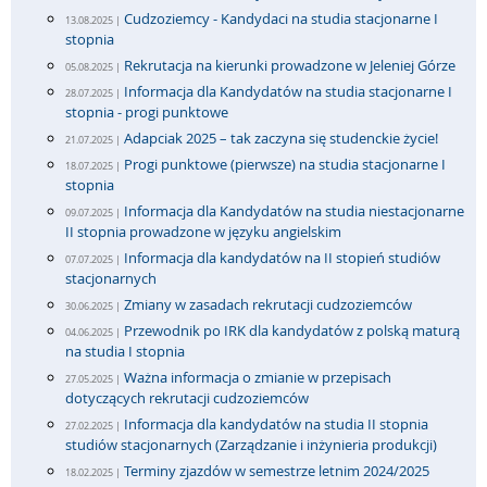
Cudzoziemcy - Kandydaci na studia stacjonarne I
13.08.2025 |
stopnia
Rekrutacja na kierunki prowadzone w Jeleniej Górze
05.08.2025 |
Informacja dla Kandydatów na studia stacjonarne I
28.07.2025 |
stopnia - progi punktowe
Adapciak 2025 – tak zaczyna się studenckie życie!
21.07.2025 |
Progi punktowe (pierwsze) na studia stacjonarne I
18.07.2025 |
stopnia
Informacja dla Kandydatów na studia niestacjonarne
09.07.2025 |
II stopnia prowadzone w języku angielskim
Informacja dla kandydatów na II stopień studiów
07.07.2025 |
stacjonarnych
Zmiany w zasadach rekrutacji cudzoziemców
30.06.2025 |
Przewodnik po IRK dla kandydatów z polską maturą
04.06.2025 |
na studia I stopnia
Ważna informacja o zmianie w przepisach
27.05.2025 |
dotyczących rekrutacji cudzoziemców
Informacja dla kandydatów na studia II stopnia
27.02.2025 |
studiów stacjonarnych (Zarządzanie i inżynieria produkcji)
Terminy zjazdów w semestrze letnim 2024/2025
18.02.2025 |