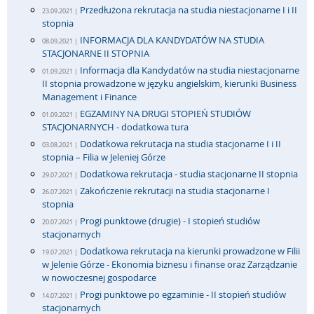
Przedłużona rekrutacja na studia niestacjonarne I i II
23.09.2021 |
stopnia
INFORMACJA DLA KANDYDATÓW NA STUDIA
08.09.2021 |
STACJONARNE II STOPNIA
Informacja dla Kandydatów na studia niestacjonarne
01.09.2021 |
II stopnia prowadzone w języku angielskim, kierunki Business
Management i Finance
EGZAMINY NA DRUGI STOPIEŃ STUDIÓW
01.09.2021 |
STACJONARNYCH - dodatkowa tura
Dodatkowa rekrutacja na studia stacjonarne I i II
03.08.2021 |
stopnia – Filia w Jeleniej Górze
Dodatkowa rekrutacja - studia stacjonarne II stopnia
29.07.2021 |
Zakończenie rekrutacji na studia stacjonarne I
26.07.2021 |
stopnia
Progi punktowe (drugie) - I stopień studiów
20.07.2021 |
stacjonarnych
Dodatkowa rekrutacja na kierunki prowadzone w Filii
19.07.2021 |
w Jelenie Górze - Ekonomia biznesu i finanse oraz Zarządzanie
w nowoczesnej gospodarce
Progi punktowe po egzaminie - II stopień studiów
14.07.2021 |
stacjonarnych