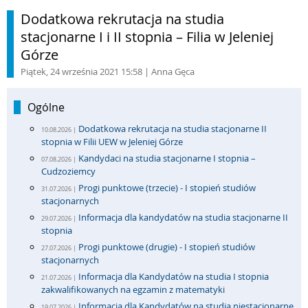
Dodatkowa rekrutacja na studia
stacjonarne I i II stopnia – Filia w Jeleniej
Górze
Piątek, 24 września 2021 15:58
| Anna Gęca
Ogólne
Dodatkowa rekrutacja na studia stacjonarne II
10.08.2026 |
stopnia w Filii UEW w Jeleniej Górze
Kandydaci na studia stacjonarne I stopnia –
07.08.2026 |
Cudzoziemcy
Progi punktowe (trzecie) - I stopień studiów
31.07.2026 |
stacjonarnych
Informacja dla kandydatów na studia stacjonarne II
29.07.2026 |
stopnia
Progi punktowe (drugie) - I stopień studiów
27.07.2026 |
stacjonarnych
Informacja dla Kandydatów na studia I stopnia
21.07.2026 |
zakwalifikowanych na egzamin z matematyki
Informacja dla Kandydatów na studia niestacjonarne
19.07.2026 |