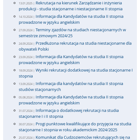
Rekrutacja na kierunek Zarządzanie i inżynieria
13.01.2025 |
produkcji - studia stacjonarne i niestacjonarne II stopnia
Informacja dla Kandydatów na studia II stopnia
14.10.2024 |
prowadzone w języku angielskim
Terminy zjazdów na studiach niestacjonarnych w
27.09.2024 |
semestrze zimowym 2024/25
Przedłużona rekrutacja na studia niestacjonarne dla
24.09.2024 |
obywateli Polski
Informacja dla Kandydatów na studia II stopnia
23.09.2024 |
prowadzone w języku angielskim
Wyniki rekrutacji dodatkowej na studia stacjonarne I
18.09.2024 |
stopnia
Informacja dla kandydatów na studia II stopnia
13.09.2024 |
studiów stacjonarnych
Informacja dla Kandydatów na studia II stopnia
05.08.2024 |
prowadzone w języku angielskim
Informacja o dodatkowej rekrutacji na studia
31.07.2024 |
stacjonarne I i II stopnia
Progi punktowe kwalifikujące do przyjęcia na studia
30.07.2024 |
stacjonarne I stopnia w roku akademickim 2024/2025
Komunikat dla Cudzoziemców rekrutujących się na
25.07.2024 |