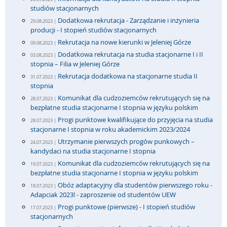
studiów stacjonarnych
Dodatkowa rekrutacja - Zarządzanie i inżynieria
29.08.2023 |
producji - I stopień studiów stacjonarnych
Rekrutacja na nowe kierunki w Jeleniej Górze
09.08.2023 |
Dodatkowa rekrutacja na studia stacjonarne I i II
03.08.2023 |
stopnia – Filia w Jeleniej Górze
Rekrutacja dodatkowa na stacjonarne studia II
31.07.2023 |
stopnia
Komunikat dla cudzoziemców rekrutujących się na
28.07.2023 |
bezpłatne studia stacjonarne I stopnia w języku polskim
Progi punktowe kwalifikujące do przyjęcia na studia
28.07.2023 |
stacjonarne I stopnia w roku akademickim 2023/2024
Utrzymanie pierwszych progów punkowych –
24.07.2023 |
kandydaci na studia stacjonarne I stopnia
Komunikat dla cudzoziemców rekrutujących się na
19.07.2023 |
bezpłatne studia stacjonarne I stopnia w języku polskim
Obóz adaptacyjny dla studentów pierwszego roku -
18.07.2023 |
Adapciak 2023! - zaproszenie od studentów UEW
Progi punktowe (pierwsze) - I stopień studiów
17.07.2023 |
stacjonarnych