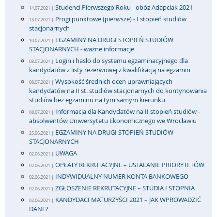
Studenci Pierwszego Roku - obóz Adapciak 2021
14.07.2021 |
Progi punktowe (pierwsze) - I stopień studiów
13.07.2021 |
stacjonarnych
EGZAMINY NA DRUGI STOPIEŃ STUDIÓW
10.07.2021 |
STACJONARNYCH - ważne informacje
Login i hasło do systemu egzaminacyjnego dla
08.07.2021 |
kandydatów z listy rezerwowej z kwalifikacją na egzamin
Wysokość średnich ocen uprawniających
08.07.2021 |
kandydatów na II st. studiów stacjonarnych do kontynowania
studiów bez egzaminu na tym samym kierunku
Informacja dla Kandydatów na II stopień studiów -
08.07.2021 |
absolwentów Uniwersytetu Ekonomicznego we Wrocławiu
EGZAMINY NA DRUGI STOPIEŃ STUDIÓW
25.06.2021 |
STACJONARNYCH
UWAGA
02.06.2021 |
OPŁATY REKRUTACYJNE – USTALANIE PRIORYTETÓW
02.06.2021 |
INDYWIDUALNY NUMER KONTA BANKOWEGO
02.06.2021 |
ZGŁOSZENIE REKRUTACYJNE – STUDIA I STOPNIA
02.06.2021 |
KANDYDACI MATURZYŚCI 2021 – JAK WPROWADZIĆ
02.06.2021 |
DANE?