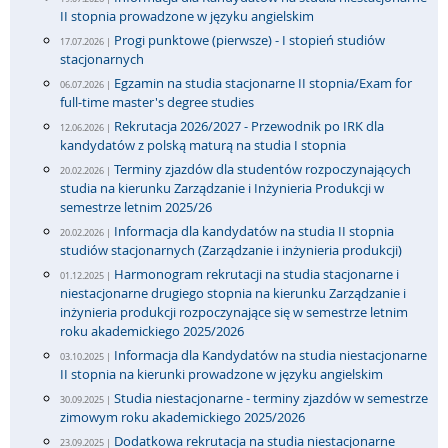
II stopnia prowadzone w języku angielskim
Progi punktowe (pierwsze) - I stopień studiów
17.07.2026 |
stacjonarnych
Egzamin na studia stacjonarne II stopnia/Exam for
06.07.2026 |
full-time master's degree studies
Rekrutacja 2026/2027 - Przewodnik po IRK dla
12.06.2026 |
kandydatów z polską maturą na studia I stopnia
Terminy zjazdów dla studentów rozpoczynających
20.02.2026 |
studia na kierunku Zarządzanie i Inżynieria Produkcji w
semestrze letnim 2025/26
Informacja dla kandydatów na studia II stopnia
20.02.2026 |
studiów stacjonarnych (Zarządzanie i inżynieria produkcji)
Harmonogram rekrutacji na studia stacjonarne i
01.12.2025 |
niestacjonarne drugiego stopnia na kierunku Zarządzanie i
inżynieria produkcji rozpoczynające się w semestrze letnim
roku akademickiego 2025/2026
Informacja dla Kandydatów na studia niestacjonarne
03.10.2025 |
II stopnia na kierunki prowadzone w języku angielskim
Studia niestacjonarne - terminy zjazdów w semestrze
30.09.2025 |
zimowym roku akademickiego 2025/2026
Dodatkowa rekrutacja na studia niestacjonarne
23.09.2025 |