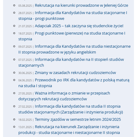
Rekrutacja na kierunki prowadzone w Jeleniej Górze
05.08.2025 |
Informacja dla Kandydatów na studia stacjonarne I
28.07.2025 |
stopnia - progi punktowe
Adapciak 2025 – tak zaczyna się studenckie życie!
21.07.2025 |
Progi punktowe (pierwsze) na studia stacjonarne I
18.07.2025 |
stopnia
Informacja dla Kandydatów na studia niestacjonarne
09.07.2025 |
II stopnia prowadzone w języku angielskim
Informacja dla kandydatów na II stopień studiów
07.07.2025 |
stacjonarnych
Zmiany w zasadach rekrutacji cudzoziemców
30.06.2025 |
Przewodnik po IRK dla kandydatów z polską maturą
04.06.2025 |
na studia I stopnia
Ważna informacja o zmianie w przepisach
27.05.2025 |
dotyczących rekrutacji cudzoziemców
Informacja dla kandydatów na studia II stopnia
27.02.2025 |
studiów stacjonarnych (Zarządzanie i inżynieria produkcji)
Terminy zjazdów w semestrze letnim 2024/2025
18.02.2025 |
Rekrutacja na kierunek Zarządzanie i inżynieria
13.01.2025 |
produkcji - studia stacjonarne i niestacjonarne II stopnia