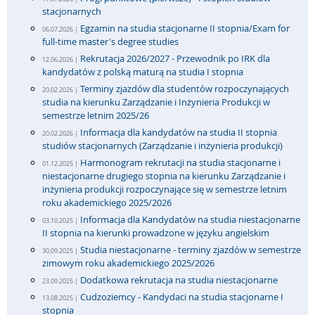
stacjonarnych
Egzamin na studia stacjonarne II stopnia/Exam for
06.07.2026 |
full-time master's degree studies
Rekrutacja 2026/2027 - Przewodnik po IRK dla
12.06.2026 |
kandydatów z polską maturą na studia I stopnia
Terminy zjazdów dla studentów rozpoczynających
20.02.2026 |
studia na kierunku Zarządzanie i Inżynieria Produkcji w
semestrze letnim 2025/26
Informacja dla kandydatów na studia II stopnia
20.02.2026 |
studiów stacjonarnych (Zarządzanie i inżynieria produkcji)
Harmonogram rekrutacji na studia stacjonarne i
01.12.2025 |
niestacjonarne drugiego stopnia na kierunku Zarządzanie i
inżynieria produkcji rozpoczynające się w semestrze letnim
roku akademickiego 2025/2026
Informacja dla Kandydatów na studia niestacjonarne
03.10.2025 |
II stopnia na kierunki prowadzone w języku angielskim
Studia niestacjonarne - terminy zjazdów w semestrze
30.09.2025 |
zimowym roku akademickiego 2025/2026
Dodatkowa rekrutacja na studia niestacjonarne
23.09.2025 |
Cudzoziemcy - Kandydaci na studia stacjonarne I
13.08.2025 |
stopnia