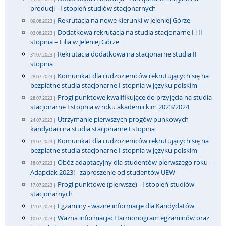
producji - I stopień studiów stacjonarnych
Rekrutacja na nowe kierunki w Jeleniej Górze
09.08.2023 |
Dodatkowa rekrutacja na studia stacjonarne I i II
03.08.2023 |
stopnia – Filia w Jeleniej Górze
Rekrutacja dodatkowa na stacjonarne studia II
31.07.2023 |
stopnia
Komunikat dla cudzoziemców rekrutujących się na
28.07.2023 |
bezpłatne studia stacjonarne I stopnia w języku polskim
Progi punktowe kwalifikujące do przyjęcia na studia
28.07.2023 |
stacjonarne I stopnia w roku akademickim 2023/2024
Utrzymanie pierwszych progów punkowych –
24.07.2023 |
kandydaci na studia stacjonarne I stopnia
Komunikat dla cudzoziemców rekrutujących się na
19.07.2023 |
bezpłatne studia stacjonarne I stopnia w języku polskim
Obóz adaptacyjny dla studentów pierwszego roku -
18.07.2023 |
Adapciak 2023! - zaproszenie od studentów UEW
Progi punktowe (pierwsze) - I stopień studiów
17.07.2023 |
stacjonarnych
Egzaminy - ważne informacje dla Kandydatów
11.07.2023 |
Ważna informacja: Harmonogram egzaminów oraz
10.07.2023 |