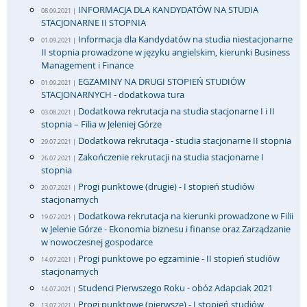
INFORMACJA DLA KANDYDATÓW NA STUDIA
08.09.2021 |
STACJONARNE II STOPNIA
Informacja dla Kandydatów na studia niestacjonarne
01.09.2021 |
II stopnia prowadzone w języku angielskim, kierunki Business
Management i Finance
EGZAMINY NA DRUGI STOPIEŃ STUDIÓW
01.09.2021 |
STACJONARNYCH - dodatkowa tura
Dodatkowa rekrutacja na studia stacjonarne I i II
03.08.2021 |
stopnia – Filia w Jeleniej Górze
Dodatkowa rekrutacja - studia stacjonarne II stopnia
29.07.2021 |
Zakończenie rekrutacji na studia stacjonarne I
26.07.2021 |
stopnia
Progi punktowe (drugie) - I stopień studiów
20.07.2021 |
stacjonarnych
Dodatkowa rekrutacja na kierunki prowadzone w Filii
19.07.2021 |
w Jelenie Górze - Ekonomia biznesu i finanse oraz Zarządzanie
w nowoczesnej gospodarce
Progi punktowe po egzaminie - II stopień studiów
14.07.2021 |
stacjonarnych
Studenci Pierwszego Roku - obóz Adapciak 2021
14.07.2021 |
Progi punktowe (pierwsze) - I stopień studiów
13.07.2021 |