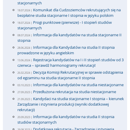
stacjonarnych
Komunikat dla Cudzoziemców rekrutujących się na
18.07.2024 |
bezpłatne studia stacjonarne I stopnia w języku polskim
Progi punktowe (pierwsze) - I stopień studiów
18.07.2024 |
stacjonarnych
Informacja dla kandydatów na studia stacjonarne II
08.07.2024 |
stopnia
Informacja dla Kandydatów na studia II stopnia
28.06.2024 |
prowadzone w języku angielskim
Rejestracja kandydatów na I i II stopień studiów od 3
13.06.2024 |
czerwca – sprawdź harmonogramy rekrutacji!
Decyzja Komisji Rekrutacyjnej w sprawie odstąpienia
26.02.2024 |
od egzaminu na studia stacjonarne II stopnia
Informacja dla kandydatów na studia niestacjonarne
03.10.2023 |
Przedłużona rekrutacja na studia niestacjonarne
27.09.2023 |
Kandydaci na studia stacjonarne I stopnia – kierunek
21.09.2023 |
Zarządzanie i inżynieria produkcji (wyniki dodatkowej
rekrutacji)
Informacja dla kandydatów na studia II stopnia
20.09.2023 |
studiów stacjonarnych
Dodatkowa rekrutacja - Zarządzanie i inżynieria
29.08.2023 |