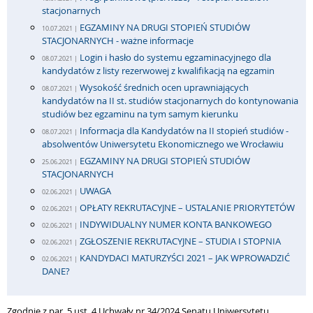
stacjonarnych
EGZAMINY NA DRUGI STOPIEŃ STUDIÓW
10.07.2021 |
STACJONARNYCH - ważne informacje
Login i hasło do systemu egzaminacyjnego dla
08.07.2021 |
kandydatów z listy rezerwowej z kwalifikacją na egzamin
Wysokość średnich ocen uprawniających
08.07.2021 |
kandydatów na II st. studiów stacjonarnych do kontynowania
studiów bez egzaminu na tym samym kierunku
Informacja dla Kandydatów na II stopień studiów -
08.07.2021 |
absolwentów Uniwersytetu Ekonomicznego we Wrocławiu
EGZAMINY NA DRUGI STOPIEŃ STUDIÓW
25.06.2021 |
STACJONARNYCH
UWAGA
02.06.2021 |
OPŁATY REKRUTACYJNE – USTALANIE PRIORYTETÓW
02.06.2021 |
INDYWIDUALNY NUMER KONTA BANKOWEGO
02.06.2021 |
ZGŁOSZENIE REKRUTACYJNE – STUDIA I STOPNIA
02.06.2021 |
KANDYDACI MATURZYŚCI 2021 – JAK WPROWADZIĆ
02.06.2021 |
DANE?
Zgodnie z par. 5 ust. 4 Uchwały nr 34/2024 Senatu Uniwersytetu