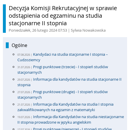
Decyzja Komisji Rekrutacyjnej w sprawie
odstąpienia od egzaminu na studia
stacjonarne II stopnia
Poniedziałek, 26 lutego 2024 07:53
| Sylwia Nowakowska
Ogólne
Kandydaci na studia stacjonarne I stopnia –
07.08.2026 |
Cudzoziemcy
Progi punktowe (trzecie) - I stopień studiów
31.07.2026 |
stacjonarnych
Informacja dla kandydatów na studia stacjonarne II
29.07.2026 |
stopnia
Progi punktowe (drugie) - I stopień studiów
27.07.2026 |
stacjonarnych
Informacja dla Kandydatów na studia I stopnia
21.07.2026 |
zakwalifikowanych na egzamin z matematyki
Informacja dla Kandydatów na studia niestacjonarne
19.07.2026 |
II stopnia prowadzone w języku angielskim
Progi punktowe (pierwsze) - I stopień studiów
17.07.2026 |