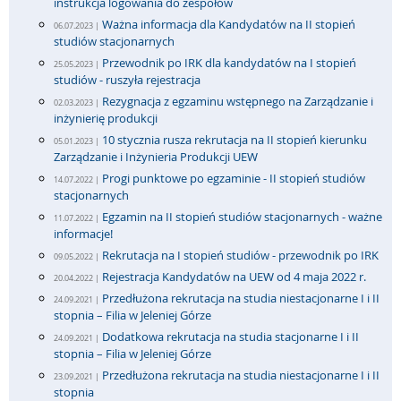
instrukcja logowania do zespołów
Ważna informacja dla Kandydatów na II stopień
06.07.2023 |
studiów stacjonarnych
Przewodnik po IRK dla kandydatów na I stopień
25.05.2023 |
studiów - ruszyła rejestracja
Rezygnacja z egzaminu wstępnego na Zarządzanie i
02.03.2023 |
inżynierię produkcji
10 stycznia rusza rekrutacja na II stopień kierunku
05.01.2023 |
Zarządzanie i Inżynieria Produkcji UEW
Progi punktowe po egzaminie - II stopień studiów
14.07.2022 |
stacjonarnych
Egzamin na II stopień studiów stacjonarnych - ważne
11.07.2022 |
informacje!
Rekrutacja na I stopień studiów - przewodnik po IRK
09.05.2022 |
Rejestracja Kandydatów na UEW od 4 maja 2022 r.
20.04.2022 |
Przedłużona rekrutacja na studia niestacjonarne I i II
24.09.2021 |
stopnia – Filia w Jeleniej Górze
Dodatkowa rekrutacja na studia stacjonarne I i II
24.09.2021 |
stopnia – Filia w Jeleniej Górze
Przedłużona rekrutacja na studia niestacjonarne I i II
23.09.2021 |
stopnia