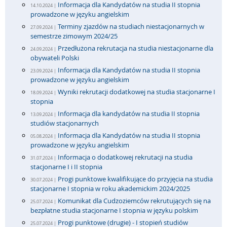
Informacja dla Kandydatów na studia II stopnia
14.10.2024 |
prowadzone w języku angielskim
Terminy zjazdów na studiach niestacjonarnych w
27.09.2024 |
semestrze zimowym 2024/25
Przedłużona rekrutacja na studia niestacjonarne dla
24.09.2024 |
obywateli Polski
Informacja dla Kandydatów na studia II stopnia
23.09.2024 |
prowadzone w języku angielskim
Wyniki rekrutacji dodatkowej na studia stacjonarne I
18.09.2024 |
stopnia
Informacja dla kandydatów na studia II stopnia
13.09.2024 |
studiów stacjonarnych
Informacja dla Kandydatów na studia II stopnia
05.08.2024 |
prowadzone w języku angielskim
Informacja o dodatkowej rekrutacji na studia
31.07.2024 |
stacjonarne I i II stopnia
Progi punktowe kwalifikujące do przyjęcia na studia
30.07.2024 |
stacjonarne I stopnia w roku akademickim 2024/2025
Komunikat dla Cudzoziemców rekrutujących się na
25.07.2024 |
bezpłatne studia stacjonarne I stopnia w języku polskim
Progi punktowe (drugie) - I stopień studiów
25.07.2024 |