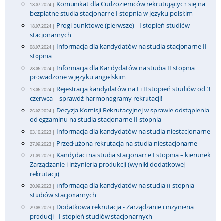
Komunikat dla Cudzoziemców rekrutujących się na
18.07.2024 |
bezpłatne studia stacjonarne I stopnia w języku polskim
Progi punktowe (pierwsze) - I stopień studiów
18.07.2024 |
stacjonarnych
Informacja dla kandydatów na studia stacjonarne II
08.07.2024 |
stopnia
Informacja dla Kandydatów na studia II stopnia
28.06.2024 |
prowadzone w języku angielskim
Rejestracja kandydatów na I i II stopień studiów od 3
13.06.2024 |
czerwca – sprawdź harmonogramy rekrutacji!
Decyzja Komisji Rekrutacyjnej w sprawie odstąpienia
26.02.2024 |
od egzaminu na studia stacjonarne II stopnia
Informacja dla kandydatów na studia niestacjonarne
03.10.2023 |
Przedłużona rekrutacja na studia niestacjonarne
27.09.2023 |
Kandydaci na studia stacjonarne I stopnia – kierunek
21.09.2023 |
Zarządzanie i inżynieria produkcji (wyniki dodatkowej
rekrutacji)
Informacja dla kandydatów na studia II stopnia
20.09.2023 |
studiów stacjonarnych
Dodatkowa rekrutacja - Zarządzanie i inżynieria
29.08.2023 |
producji - I stopień studiów stacjonarnych