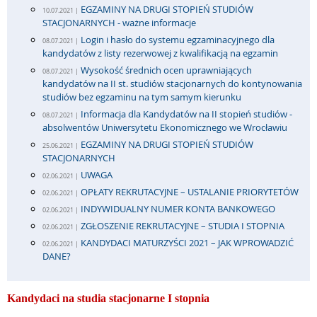
EGZAMINY NA DRUGI STOPIEŃ STUDIÓW
10.07.2021 |
STACJONARNYCH - ważne informacje
Login i hasło do systemu egzaminacyjnego dla
08.07.2021 |
kandydatów z listy rezerwowej z kwalifikacją na egzamin
Wysokość średnich ocen uprawniających
08.07.2021 |
kandydatów na II st. studiów stacjonarnych do kontynowania
studiów bez egzaminu na tym samym kierunku
Informacja dla Kandydatów na II stopień studiów -
08.07.2021 |
absolwentów Uniwersytetu Ekonomicznego we Wrocławiu
EGZAMINY NA DRUGI STOPIEŃ STUDIÓW
25.06.2021 |
STACJONARNYCH
UWAGA
02.06.2021 |
OPŁATY REKRUTACYJNE – USTALANIE PRIORYTETÓW
02.06.2021 |
INDYWIDUALNY NUMER KONTA BANKOWEGO
02.06.2021 |
ZGŁOSZENIE REKRUTACYJNE – STUDIA I STOPNIA
02.06.2021 |
KANDYDACI MATURZYŚCI 2021 – JAK WPROWADZIĆ
02.06.2021 |
DANE?
Kandydaci na studia stacjonarne I stopnia