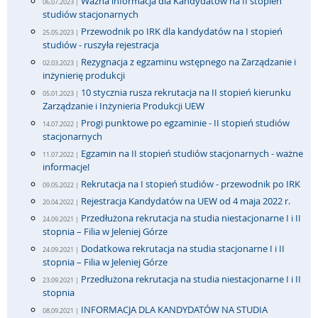
Ważna informacja dla Kandydatów na II stopień
06.07.2023 |
studiów stacjonarnych
Przewodnik po IRK dla kandydatów na I stopień
25.05.2023 |
studiów - ruszyła rejestracja
Rezygnacja z egzaminu wstępnego na Zarządzanie i
02.03.2023 |
inżynierię produkcji
10 stycznia rusza rekrutacja na II stopień kierunku
05.01.2023 |
Zarządzanie i Inżynieria Produkcji UEW
Progi punktowe po egzaminie - II stopień studiów
14.07.2022 |
stacjonarnych
Egzamin na II stopień studiów stacjonarnych - ważne
11.07.2022 |
informacje!
Rekrutacja na I stopień studiów - przewodnik po IRK
09.05.2022 |
Rejestracja Kandydatów na UEW od 4 maja 2022 r.
20.04.2022 |
Przedłużona rekrutacja na studia niestacjonarne I i II
24.09.2021 |
stopnia – Filia w Jeleniej Górze
Dodatkowa rekrutacja na studia stacjonarne I i II
24.09.2021 |
stopnia – Filia w Jeleniej Górze
Przedłużona rekrutacja na studia niestacjonarne I i II
23.09.2021 |
stopnia
INFORMACJA DLA KANDYDATÓW NA STUDIA
08.09.2021 |