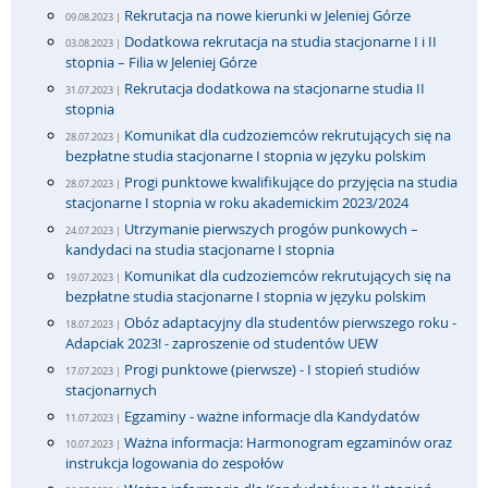
Rekrutacja na nowe kierunki w Jeleniej Górze
09.08.2023 |
Dodatkowa rekrutacja na studia stacjonarne I i II
03.08.2023 |
stopnia – Filia w Jeleniej Górze
Rekrutacja dodatkowa na stacjonarne studia II
31.07.2023 |
stopnia
Komunikat dla cudzoziemców rekrutujących się na
28.07.2023 |
bezpłatne studia stacjonarne I stopnia w języku polskim
Progi punktowe kwalifikujące do przyjęcia na studia
28.07.2023 |
stacjonarne I stopnia w roku akademickim 2023/2024
Utrzymanie pierwszych progów punkowych –
24.07.2023 |
kandydaci na studia stacjonarne I stopnia
Komunikat dla cudzoziemców rekrutujących się na
19.07.2023 |
bezpłatne studia stacjonarne I stopnia w języku polskim
Obóz adaptacyjny dla studentów pierwszego roku -
18.07.2023 |
Adapciak 2023! - zaproszenie od studentów UEW
Progi punktowe (pierwsze) - I stopień studiów
17.07.2023 |
stacjonarnych
Egzaminy - ważne informacje dla Kandydatów
11.07.2023 |
Ważna informacja: Harmonogram egzaminów oraz
10.07.2023 |
instrukcja logowania do zespołów