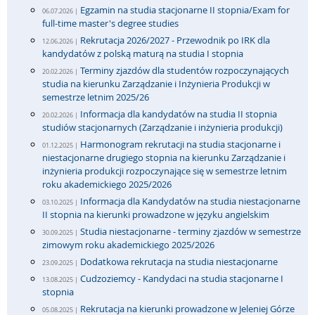
Egzamin na studia stacjonarne II stopnia/Exam for
06.07.2026 |
full-time master's degree studies
Rekrutacja 2026/2027 - Przewodnik po IRK dla
12.06.2026 |
kandydatów z polską maturą na studia I stopnia
Terminy zjazdów dla studentów rozpoczynających
20.02.2026 |
studia na kierunku Zarządzanie i Inżynieria Produkcji w
semestrze letnim 2025/26
Informacja dla kandydatów na studia II stopnia
20.02.2026 |
studiów stacjonarnych (Zarządzanie i inżynieria produkcji)
Harmonogram rekrutacji na studia stacjonarne i
01.12.2025 |
niestacjonarne drugiego stopnia na kierunku Zarządzanie i
inżynieria produkcji rozpoczynające się w semestrze letnim
roku akademickiego 2025/2026
Informacja dla Kandydatów na studia niestacjonarne
03.10.2025 |
II stopnia na kierunki prowadzone w języku angielskim
Studia niestacjonarne - terminy zjazdów w semestrze
30.09.2025 |
zimowym roku akademickiego 2025/2026
Dodatkowa rekrutacja na studia niestacjonarne
23.09.2025 |
Cudzoziemcy - Kandydaci na studia stacjonarne I
13.08.2025 |
stopnia
Rekrutacja na kierunki prowadzone w Jeleniej Górze
05.08.2025 |