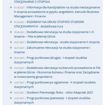
STACJONARNE II STOPNIA
Informacja dla Kandydatów na studia niestacjonarne
01.09.2021 |
II stopnia prowadzone w języku angielskim, kierunki Business
Management i Finance
EGZAMINY NA DRUGI STOPIEŃ STUDIÓW
01.09.2021 |
STACJONARNYCH - dodatkowa tura
Dodatkowa rekrutacja na studia stacjonarne I i II
03.08.2021 |
stopnia – Filia w Jeleniej Górze
Dodatkowa rekrutacja - studia stacjonarne II stopnia
29.07.2021 |
Zakończenie rekrutacji na studia stacjonarne I
26.07.2021 |
stopnia
Progi punktowe (drugie) - I stopień studiów
20.07.2021 |
stacjonarnych
Dodatkowa rekrutacja na kierunki prowadzone w Filii
19.07.2021 |
w Jelenie Górze - Ekonomia biznesu i finanse oraz Zarządzanie
w nowoczesnej gospodarce
Progi punktowe po egzaminie - II stopień studiów
14.07.2021 |
stacjonarnych
Studenci Pierwszego Roku - obóz Adapciak 2021
14.07.2021 |
Progi punktowe (pierwsze) - I stopień studiów
13.07.2021 |
stacjonarnych