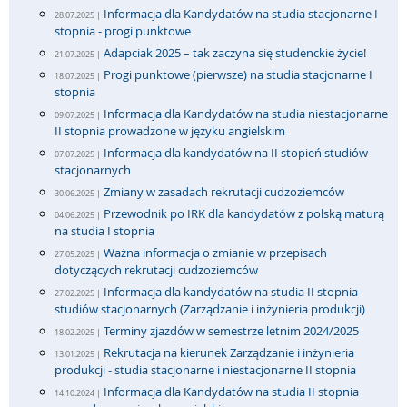
Informacja dla Kandydatów na studia stacjonarne I
28.07.2025 |
stopnia - progi punktowe
Adapciak 2025 – tak zaczyna się studenckie życie!
21.07.2025 |
Progi punktowe (pierwsze) na studia stacjonarne I
18.07.2025 |
stopnia
Informacja dla Kandydatów na studia niestacjonarne
09.07.2025 |
II stopnia prowadzone w języku angielskim
Informacja dla kandydatów na II stopień studiów
07.07.2025 |
stacjonarnych
Zmiany w zasadach rekrutacji cudzoziemców
30.06.2025 |
Przewodnik po IRK dla kandydatów z polską maturą
04.06.2025 |
na studia I stopnia
Ważna informacja o zmianie w przepisach
27.05.2025 |
dotyczących rekrutacji cudzoziemców
Informacja dla kandydatów na studia II stopnia
27.02.2025 |
studiów stacjonarnych (Zarządzanie i inżynieria produkcji)
Terminy zjazdów w semestrze letnim 2024/2025
18.02.2025 |
Rekrutacja na kierunek Zarządzanie i inżynieria
13.01.2025 |
produkcji - studia stacjonarne i niestacjonarne II stopnia
Informacja dla Kandydatów na studia II stopnia
14.10.2024 |