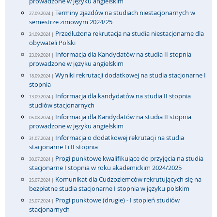
prowadzone w języku angielskim
Terminy zjazdów na studiach niestacjonarnych w
27.09.2024 |
semestrze zimowym 2024/25
Przedłużona rekrutacja na studia niestacjonarne dla
24.09.2024 |
obywateli Polski
Informacja dla Kandydatów na studia II stopnia
23.09.2024 |
prowadzone w języku angielskim
Wyniki rekrutacji dodatkowej na studia stacjonarne I
18.09.2024 |
stopnia
Informacja dla kandydatów na studia II stopnia
13.09.2024 |
studiów stacjonarnych
Informacja dla Kandydatów na studia II stopnia
05.08.2024 |
prowadzone w języku angielskim
Informacja o dodatkowej rekrutacji na studia
31.07.2024 |
stacjonarne I i II stopnia
Progi punktowe kwalifikujące do przyjęcia na studia
30.07.2024 |
stacjonarne I stopnia w roku akademickim 2024/2025
Komunikat dla Cudzoziemców rekrutujących się na
25.07.2024 |
bezpłatne studia stacjonarne I stopnia w języku polskim
Progi punktowe (drugie) - I stopień studiów
25.07.2024 |
stacjonarnych