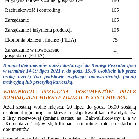
Międzynarodowe stosunki gospodarcze
180
Rachunkowość i controlling
165
Zarządzanie
165
Zarządzanie i inżynieria produkcji
105
Ekonomia biznesu i finanse
(FILIA)
75
Zarządzanie w nowoczesnej
75
gospodarce (FILIA)
Komplet dokumentów należy dostarczyć do Komisji Rekrutacyjnej
w terminie 14-19 lipca 2021 r. do godz. 15.00 osobiście lub przez
osobę trzecią (na podstawie zwykłego upoważnienia), pocztą
tradycyjną lub przesyłką kurierską.
WARUNKIEM PRZYJĘCIA DOKUMENTÓW PRZEZ
KOMISJĘ JEST WGRANE ZDJĘCIE W SYSTEMIE IRK.
Jeżeli zostaną wolne miejsca, 20 lipca do godz. 16.00 zostaną
ustalone drugie progi punktowe i nastąpi kwalifikacja Kandydatów
z listy rezerwowej (zmiana statusu na „Zakwalifikowany”), a w
„Komentarzu” pojawi się informacja o terminie i miejscu składania
dokumentów.
Uczelnia nie udziela informacji o miejscu na liście rezerwowej.