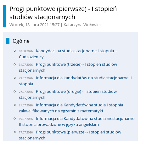
Progi punktowe (pierwsze) - I stopień
studiów stacjonarnych
Wtorek, 13 lipca 2021 15:27
| Katarzyna Wołowiec
Ogólne
Kandydaci na studia stacjonarne I stopnia –
07.08.2026 |
Cudzoziemcy
Progi punktowe (trzecie) - I stopień studiów
31.07.2026 |
stacjonarnych
Informacja dla kandydatów na studia stacjonarne II
29.07.2026 |
stopnia
Progi punktowe (drugie) - I stopień studiów
27.07.2026 |
stacjonarnych
Informacja dla Kandydatów na studia I stopnia
21.07.2026 |
zakwalifikowanych na egzamin z matematyki
Informacja dla Kandydatów na studia niestacjonarne
19.07.2026 |
II stopnia prowadzone w języku angielskim
Progi punktowe (pierwsze) - I stopień studiów
17.07.2026 |
stacjonarnych