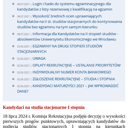
Login i hasło do systemu egzaminacyjnego dla
08.07.2021 |
kandydatów z listy rezerwowej z kwalifikacją na egzamin
Wysokość średnich ocen uprawniających
08.07.2021 |
kandydatów na II st. studiów stacjonarnych do kontynowania
studiów bez egzaminu na tym samym kierunku
Informacja dla Kandydatów na II stopień studiów -
08.07.2021 |
absolwentów Uniwersytetu Ekonomicznego we Wrocławiu
EGZAMINY NA DRUGI STOPIEŃ STUDIÓW
25.06.2021 |
STACJONARNYCH
UWAGA
02.06.2021 |
OPŁATY REKRUTACYJNE – USTALANIE PRIORYTETÓW
02.06.2021 |
INDYWIDUALNY NUMER KONTA BANKOWEGO
02.06.2021 |
ZGŁOSZENIE REKRUTACYJNE – STUDIA I STOPNIA
02.06.2021 |
KANDYDACI MATURZYŚCI 2021 – JAK WPROWADZIĆ
02.06.2021 |
DANE?
Kandydaci na studia stacjonarne I stopnia
18 lipca 2024 r. Komisja Rekrutacyjna podjęła decyzję o wysokości
pierwszych progów punktowych, uprawniających kandydatów do
podjęcia studiów stacjonarnych I stopnia na kierunkach