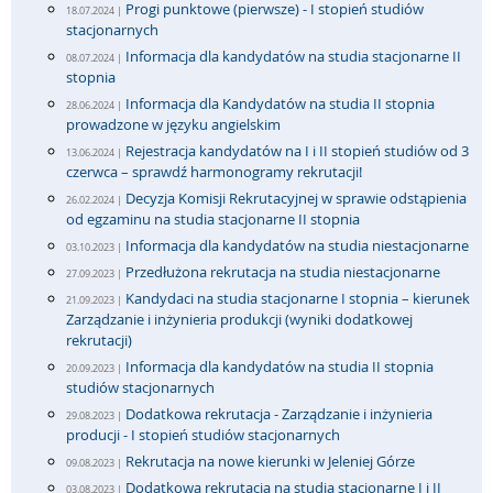
Progi punktowe (pierwsze) - I stopień studiów
18.07.2024 |
stacjonarnych
Informacja dla kandydatów na studia stacjonarne II
08.07.2024 |
stopnia
Informacja dla Kandydatów na studia II stopnia
28.06.2024 |
prowadzone w języku angielskim
Rejestracja kandydatów na I i II stopień studiów od 3
13.06.2024 |
czerwca – sprawdź harmonogramy rekrutacji!
Decyzja Komisji Rekrutacyjnej w sprawie odstąpienia
26.02.2024 |
od egzaminu na studia stacjonarne II stopnia
Informacja dla kandydatów na studia niestacjonarne
03.10.2023 |
Przedłużona rekrutacja na studia niestacjonarne
27.09.2023 |
Kandydaci na studia stacjonarne I stopnia – kierunek
21.09.2023 |
Zarządzanie i inżynieria produkcji (wyniki dodatkowej
rekrutacji)
Informacja dla kandydatów na studia II stopnia
20.09.2023 |
studiów stacjonarnych
Dodatkowa rekrutacja - Zarządzanie i inżynieria
29.08.2023 |
producji - I stopień studiów stacjonarnych
Rekrutacja na nowe kierunki w Jeleniej Górze
09.08.2023 |
Dodatkowa rekrutacja na studia stacjonarne I i II
03.08.2023 |