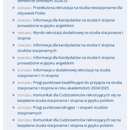
semestrze zimowym 2024/25
Przedłużona rekrutacja na studia niestacjonarne dla
24.09.2024 |
obywateli Polski
Informacja dla Kandydatów na studia II stopnia
23.09.2024 |
prowadzone w języku angielskim
Wyniki rekrutacji dodatkowej na studia stacjonarne I
18.09.2024 |
stopnia
Informacja dla kandydatów na studia II stopnia
13.09.2024 |
studiów stacjonarnych
Informacja dla Kandydatów na studia II stopnia
05.08.2024 |
prowadzone w języku angielskim
Informacja o dodatkowej rekrutacji na studia
31.07.2024 |
stacjonarne I i II stopnia
Progi punktowe kwalifikujące do przyjęcia na studia
30.07.2024 |
stacjonarne I stopnia w roku akademickim 2024/2025
Komunikat dla Cudzoziemców rekrutujących się na
25.07.2024 |
bezpłatne studia stacjonarne I stopnia w języku polskim
Progi punktowe (drugie) - I stopień studiów
25.07.2024 |
stacjonarnych
Komunikat dla Cudzoziemców rekrutujących się na
18.07.2024 |
bezpłatne studia stacjonarne I stopnia w języku polskim