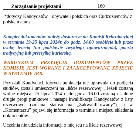
160
Zarządzanie projektami
*dotyczy Kandydatów - obywateli polskich oraz Cudzoziemców z
polską maturą
Komplet dokumentów należy dostarczyć do Komisji Rekrutacyjnej
w terminie 19-25 lipca 2024r. do godz. 14.00 osobiście lub przez
osobę trzecią (na podstawie zwykłego upoważnienia), pocztą
tradycyjną lub przesyłką kurierską.
WARUNKIEM PRZYJĘCIA DOKUMENTÓW PRZEZ
KOMISJĘ JEST
WGRANE
I
ZAAKCEPTOWANE
ZDJĘCIE
W SYSTEMIE IRK.
Pozostali Kandydaci, których punktacja nie uprawnia do podjęcia
studiów, zostali umieszczeni na „liście rezerwowej”. Jeżeli zostaną
wolne miejsca, 25 lipca 2024 r. do godz. 16.00 zostaną ustalone
drugie progi punktowe i nastąpi kwalifikacja Kandydatów z listy
rezerwowej (zmiana statusu na „Zakwalifikowany”), a w
„Komentarzu” pojawi się informacja o terminie i miejscu składania
dokumentów.
Uczelnia nie udziela informacji o miejscu na liście rezerwowej.