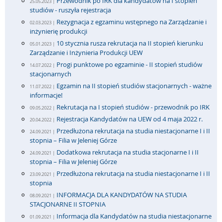
Przewodnik po IRK dla kandydatów na I stopień
25.05.2023 |
studiów - ruszyła rejestracja
Rezygnacja z egzaminu wstępnego na Zarządzanie i
02.03.2023 |
inżynierię produkcji
10 stycznia rusza rekrutacja na II stopień kierunku
05.01.2023 |
Zarządzanie i Inżynieria Produkcji UEW
Progi punktowe po egzaminie - II stopień studiów
14.07.2022 |
stacjonarnych
Egzamin na II stopień studiów stacjonarnych - ważne
11.07.2022 |
informacje!
Rekrutacja na I stopień studiów - przewodnik po IRK
09.05.2022 |
Rejestracja Kandydatów na UEW od 4 maja 2022 r.
20.04.2022 |
Przedłużona rekrutacja na studia niestacjonarne I i II
24.09.2021 |
stopnia – Filia w Jeleniej Górze
Dodatkowa rekrutacja na studia stacjonarne I i II
24.09.2021 |
stopnia – Filia w Jeleniej Górze
Przedłużona rekrutacja na studia niestacjonarne I i II
23.09.2021 |
stopnia
INFORMACJA DLA KANDYDATÓW NA STUDIA
08.09.2021 |
STACJONARNE II STOPNIA
Informacja dla Kandydatów na studia niestacjonarne
01.09.2021 |