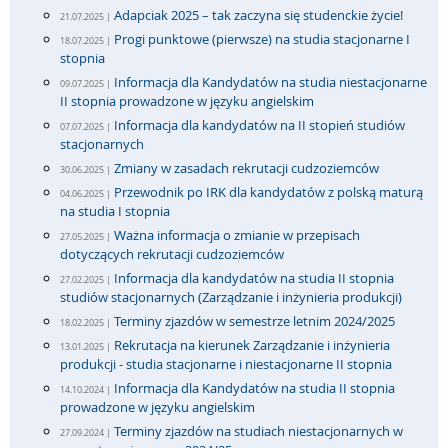
Adapciak 2025 – tak zaczyna się studenckie życie!
21.07.2025 |
Progi punktowe (pierwsze) na studia stacjonarne I
18.07.2025 |
stopnia
Informacja dla Kandydatów na studia niestacjonarne
09.07.2025 |
II stopnia prowadzone w języku angielskim
Informacja dla kandydatów na II stopień studiów
07.07.2025 |
stacjonarnych
Zmiany w zasadach rekrutacji cudzoziemców
30.06.2025 |
Przewodnik po IRK dla kandydatów z polską maturą
04.06.2025 |
na studia I stopnia
Ważna informacja o zmianie w przepisach
27.05.2025 |
dotyczących rekrutacji cudzoziemców
Informacja dla kandydatów na studia II stopnia
27.02.2025 |
studiów stacjonarnych (Zarządzanie i inżynieria produkcji)
Terminy zjazdów w semestrze letnim 2024/2025
18.02.2025 |
Rekrutacja na kierunek Zarządzanie i inżynieria
13.01.2025 |
produkcji - studia stacjonarne i niestacjonarne II stopnia
Informacja dla Kandydatów na studia II stopnia
14.10.2024 |
prowadzone w języku angielskim
Terminy zjazdów na studiach niestacjonarnych w
27.09.2024 |