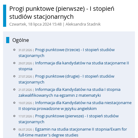
Progi punktowe (pierwsze) - I stopień
studiów stacjonarnych
Czwartek, 18 lipca 2024 15:48
| Aleksandra Stadnik
Ogólne
Progi punktowe (trzecie) - I stopień studiów
31.07.2026 |
stacjonarnych
Informacja dla kandydatów na studia stacjonarne II
29.07.2026 |
stopnia
Progi punktowe (drugie) - I stopień studiów
27.07.2026 |
stacjonarnych
Informacja dla Kandydatów na studia I stopnia
21.07.2026 |
zakwalifikowanych na egzamin z matematyki
Informacja dla Kandydatów na studia niestacjonarne
19.07.2026 |
II stopnia prowadzone w języku angielskim
Progi punktowe (pierwsze) - I stopień studiów
17.07.2026 |
stacjonarnych
Egzamin na studia stacjonarne II stopnia/Exam for
06.07.2026 |
full-time master's degree studies