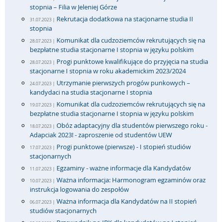
stopnia – Filia w Jeleniej Górze
Rekrutacja dodatkowa na stacjonarne studia II
31.07.2023 |
stopnia
Komunikat dla cudzoziemców rekrutujących się na
28.07.2023 |
bezpłatne studia stacjonarne I stopnia w języku polskim
Progi punktowe kwalifikujące do przyjęcia na studia
28.07.2023 |
stacjonarne I stopnia w roku akademickim 2023/2024
Utrzymanie pierwszych progów punkowych –
24.07.2023 |
kandydaci na studia stacjonarne I stopnia
Komunikat dla cudzoziemców rekrutujących się na
19.07.2023 |
bezpłatne studia stacjonarne I stopnia w języku polskim
Obóz adaptacyjny dla studentów pierwszego roku -
18.07.2023 |
Adapciak 2023! - zaproszenie od studentów UEW
Progi punktowe (pierwsze) - I stopień studiów
17.07.2023 |
stacjonarnych
Egzaminy - ważne informacje dla Kandydatów
11.07.2023 |
Ważna informacja: Harmonogram egzaminów oraz
10.07.2023 |
instrukcja logowania do zespołów
Ważna informacja dla Kandydatów na II stopień
06.07.2023 |
studiów stacjonarnych