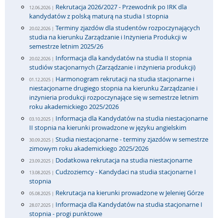
Rekrutacja 2026/2027 - Przewodnik po IRK dla
12.06.2026 |
kandydatów z polską maturą na studia I stopnia
Terminy zjazdów dla studentów rozpoczynających
20.02.2026 |
studia na kierunku Zarządzanie i Inżynieria Produkcji w
semestrze letnim 2025/26
Informacja dla kandydatów na studia II stopnia
20.02.2026 |
studiów stacjonarnych (Zarządzanie i inżynieria produkcji)
Harmonogram rekrutacji na studia stacjonarne i
01.12.2025 |
niestacjonarne drugiego stopnia na kierunku Zarządzanie i
inżynieria produkcji rozpoczynające się w semestrze letnim
roku akademickiego 2025/2026
Informacja dla Kandydatów na studia niestacjonarne
03.10.2025 |
II stopnia na kierunki prowadzone w języku angielskim
Studia niestacjonarne - terminy zjazdów w semestrze
30.09.2025 |
zimowym roku akademickiego 2025/2026
Dodatkowa rekrutacja na studia niestacjonarne
23.09.2025 |
Cudzoziemcy - Kandydaci na studia stacjonarne I
13.08.2025 |
stopnia
Rekrutacja na kierunki prowadzone w Jeleniej Górze
05.08.2025 |
Informacja dla Kandydatów na studia stacjonarne I
28.07.2025 |
stopnia - progi punktowe