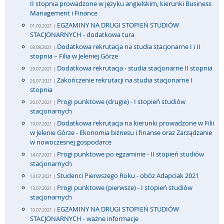
II stopnia prowadzone w języku angielskim, kierunki Business
Management i Finance
EGZAMINY NA DRUGI STOPIEŃ STUDIÓW
01.09.2021 |
STACJONARNYCH - dodatkowa tura
Dodatkowa rekrutacja na studia stacjonarne I i II
03.08.2021 |
stopnia – Filia w Jeleniej Górze
Dodatkowa rekrutacja - studia stacjonarne II stopnia
29.07.2021 |
Zakończenie rekrutacji na studia stacjonarne I
26.07.2021 |
stopnia
Progi punktowe (drugie) - I stopień studiów
20.07.2021 |
stacjonarnych
Dodatkowa rekrutacja na kierunki prowadzone w Filii
19.07.2021 |
w Jelenie Górze - Ekonomia biznesu i finanse oraz Zarządzanie
w nowoczesnej gospodarce
Progi punktowe po egzaminie - II stopień studiów
14.07.2021 |
stacjonarnych
Studenci Pierwszego Roku - obóz Adapciak 2021
14.07.2021 |
Progi punktowe (pierwsze) - I stopień studiów
13.07.2021 |
stacjonarnych
EGZAMINY NA DRUGI STOPIEŃ STUDIÓW
10.07.2021 |
STACJONARNYCH - ważne informacje