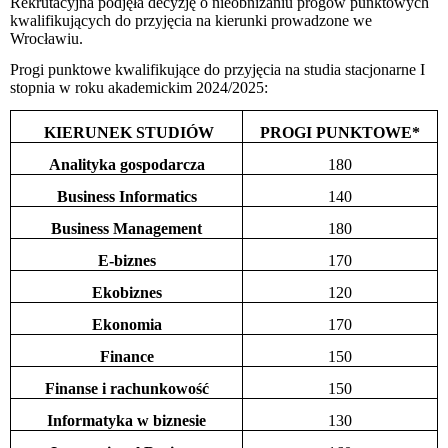
Rekrutacyjna
podjęła decyzję o nieobniżaniu progów punktowych
kwalifikujących do przyjęcia na kierunki prowadzone we
Wrocławiu.
Progi punktowe kwalifikujące do przyjęcia na studia stacjonarne I
stopnia w roku akademickim 2024/2025:
KIERUNEK STUDIÓW
PROGI PUNKTOWE*
Analityka gospodarcza
180
Business Informatics
140
Business Management
180
E-biznes
170
Ekobiznes
120
Ekonomia
170
Finance
150
Finanse i rachunkowość
150
Informatyka w biznesie
130