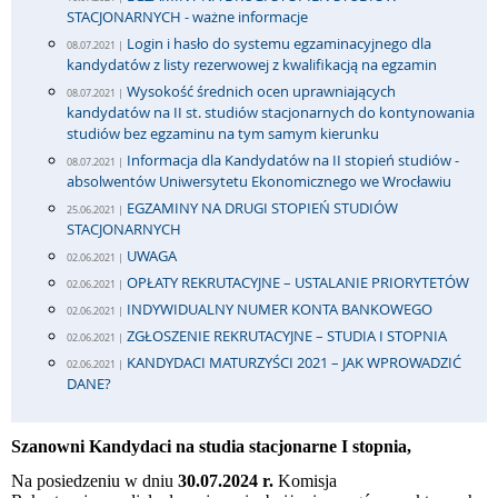
STACJONARNYCH - ważne informacje
Login i hasło do systemu egzaminacyjnego dla
08.07.2021 |
kandydatów z listy rezerwowej z kwalifikacją na egzamin
Wysokość średnich ocen uprawniających
08.07.2021 |
kandydatów na II st. studiów stacjonarnych do kontynowania
studiów bez egzaminu na tym samym kierunku
Informacja dla Kandydatów na II stopień studiów -
08.07.2021 |
absolwentów Uniwersytetu Ekonomicznego we Wrocławiu
EGZAMINY NA DRUGI STOPIEŃ STUDIÓW
25.06.2021 |
STACJONARNYCH
UWAGA
02.06.2021 |
OPŁATY REKRUTACYJNE – USTALANIE PRIORYTETÓW
02.06.2021 |
INDYWIDUALNY NUMER KONTA BANKOWEGO
02.06.2021 |
ZGŁOSZENIE REKRUTACYJNE – STUDIA I STOPNIA
02.06.2021 |
KANDYDACI MATURZYŚCI 2021 – JAK WPROWADZIĆ
02.06.2021 |
DANE?
Szanowni Kandydaci na studia stacjonarne I stopnia,
Na posiedzeniu w dniu
30.07.2024 r.
Komisja