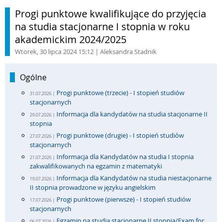
Progi punktowe kwalifikujące do przyjęcia
na studia stacjonarne I stopnia w roku
akademickim 2024/2025
Wtorek, 30 lipca 2024 15:12
| Aleksandra Stadnik
Ogólne
Progi punktowe (trzecie) - I stopień studiów
31.07.2026 |
stacjonarnych
Informacja dla kandydatów na studia stacjonarne II
29.07.2026 |
stopnia
Progi punktowe (drugie) - I stopień studiów
27.07.2026 |
stacjonarnych
Informacja dla Kandydatów na studia I stopnia
21.07.2026 |
zakwalifikowanych na egzamin z matematyki
Informacja dla Kandydatów na studia niestacjonarne
19.07.2026 |
II stopnia prowadzone w języku angielskim
Progi punktowe (pierwsze) - I stopień studiów
17.07.2026 |
stacjonarnych
Egzamin na studia stacjonarne II stopnia/Exam for
06.07.2026 |