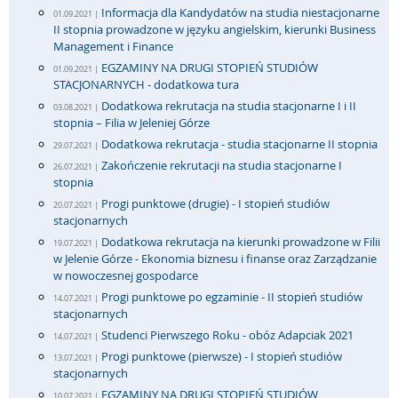
Informacja dla Kandydatów na studia niestacjonarne
01.09.2021 |
II stopnia prowadzone w języku angielskim, kierunki Business
Management i Finance
EGZAMINY NA DRUGI STOPIEŃ STUDIÓW
01.09.2021 |
STACJONARNYCH - dodatkowa tura
Dodatkowa rekrutacja na studia stacjonarne I i II
03.08.2021 |
stopnia – Filia w Jeleniej Górze
Dodatkowa rekrutacja - studia stacjonarne II stopnia
29.07.2021 |
Zakończenie rekrutacji na studia stacjonarne I
26.07.2021 |
stopnia
Progi punktowe (drugie) - I stopień studiów
20.07.2021 |
stacjonarnych
Dodatkowa rekrutacja na kierunki prowadzone w Filii
19.07.2021 |
w Jelenie Górze - Ekonomia biznesu i finanse oraz Zarządzanie
w nowoczesnej gospodarce
Progi punktowe po egzaminie - II stopień studiów
14.07.2021 |
stacjonarnych
Studenci Pierwszego Roku - obóz Adapciak 2021
14.07.2021 |
Progi punktowe (pierwsze) - I stopień studiów
13.07.2021 |
stacjonarnych
EGZAMINY NA DRUGI STOPIEŃ STUDIÓW
10.07.2021 |