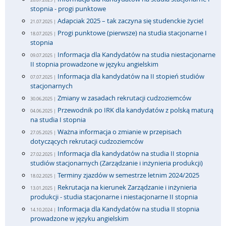
stopnia - progi punktowe
Adapciak 2025 – tak zaczyna się studenckie życie!
21.07.2025 |
Progi punktowe (pierwsze) na studia stacjonarne I
18.07.2025 |
stopnia
Informacja dla Kandydatów na studia niestacjonarne
09.07.2025 |
II stopnia prowadzone w języku angielskim
Informacja dla kandydatów na II stopień studiów
07.07.2025 |
stacjonarnych
Zmiany w zasadach rekrutacji cudzoziemców
30.06.2025 |
Przewodnik po IRK dla kandydatów z polską maturą
04.06.2025 |
na studia I stopnia
Ważna informacja o zmianie w przepisach
27.05.2025 |
dotyczących rekrutacji cudzoziemców
Informacja dla kandydatów na studia II stopnia
27.02.2025 |
studiów stacjonarnych (Zarządzanie i inżynieria produkcji)
Terminy zjazdów w semestrze letnim 2024/2025
18.02.2025 |
Rekrutacja na kierunek Zarządzanie i inżynieria
13.01.2025 |
produkcji - studia stacjonarne i niestacjonarne II stopnia
Informacja dla Kandydatów na studia II stopnia
14.10.2024 |
prowadzone w języku angielskim