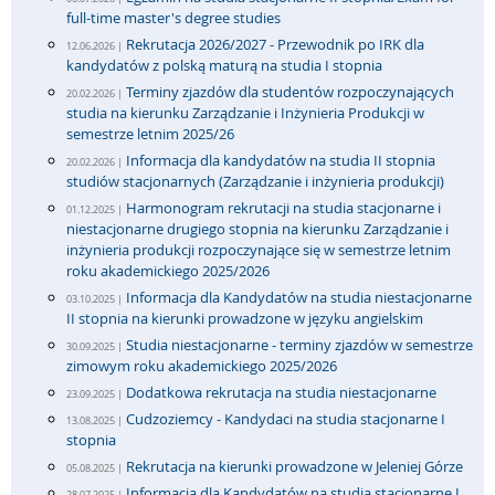
full-time master's degree studies
Rekrutacja 2026/2027 - Przewodnik po IRK dla
12.06.2026 |
kandydatów z polską maturą na studia I stopnia
Terminy zjazdów dla studentów rozpoczynających
20.02.2026 |
studia na kierunku Zarządzanie i Inżynieria Produkcji w
semestrze letnim 2025/26
Informacja dla kandydatów na studia II stopnia
20.02.2026 |
studiów stacjonarnych (Zarządzanie i inżynieria produkcji)
Harmonogram rekrutacji na studia stacjonarne i
01.12.2025 |
niestacjonarne drugiego stopnia na kierunku Zarządzanie i
inżynieria produkcji rozpoczynające się w semestrze letnim
roku akademickiego 2025/2026
Informacja dla Kandydatów na studia niestacjonarne
03.10.2025 |
II stopnia na kierunki prowadzone w języku angielskim
Studia niestacjonarne - terminy zjazdów w semestrze
30.09.2025 |
zimowym roku akademickiego 2025/2026
Dodatkowa rekrutacja na studia niestacjonarne
23.09.2025 |
Cudzoziemcy - Kandydaci na studia stacjonarne I
13.08.2025 |
stopnia
Rekrutacja na kierunki prowadzone w Jeleniej Górze
05.08.2025 |
Informacja dla Kandydatów na studia stacjonarne I
28.07.2025 |