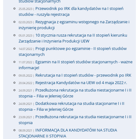
studiów stacjonarnych
Przewodnik po IRK dla kandydatów na I stopień
25.05.2023 |
studiów - ruszyła rejestracja
Rezygnacja z egzaminu wstępnego na Zarządzanie i
02.03.2023 |
inżynierię produkcji
10 stycznia rusza rekrutacja na II stopień kierunku
05.01.2023 |
Zarządzanie i Inżynieria Produkcji UEW
Progi punktowe po egzaminie - II stopień studiów
14.07.2022 |
stacjonarnych
Egzamin na II stopień studiów stacjonarnych - ważne
11.07.2022 |
informacje!
Rekrutacja na I stopień studiów - przewodnik po IRK
09.05.2022 |
Rejestracja Kandydatów na UEW od 4 maja 2022 r.
20.04.2022 |
Przedłużona rekrutacja na studia niestacjonarne I i II
24.09.2021 |
stopnia – Filia w Jeleniej Górze
Dodatkowa rekrutacja na studia stacjonarne I i II
24.09.2021 |
stopnia – Filia w Jeleniej Górze
Przedłużona rekrutacja na studia niestacjonarne I i II
23.09.2021 |
stopnia
INFORMACJA DLA KANDYDATÓW NA STUDIA
08.09.2021 |
STACJONARNE II STOPNIA