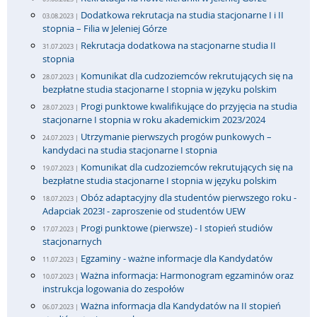
Dodatkowa rekrutacja na studia stacjonarne I i II
03.08.2023 |
stopnia – Filia w Jeleniej Górze
Rekrutacja dodatkowa na stacjonarne studia II
31.07.2023 |
stopnia
Komunikat dla cudzoziemców rekrutujących się na
28.07.2023 |
bezpłatne studia stacjonarne I stopnia w języku polskim
Progi punktowe kwalifikujące do przyjęcia na studia
28.07.2023 |
stacjonarne I stopnia w roku akademickim 2023/2024
Utrzymanie pierwszych progów punkowych –
24.07.2023 |
kandydaci na studia stacjonarne I stopnia
Komunikat dla cudzoziemców rekrutujących się na
19.07.2023 |
bezpłatne studia stacjonarne I stopnia w języku polskim
Obóz adaptacyjny dla studentów pierwszego roku -
18.07.2023 |
Adapciak 2023! - zaproszenie od studentów UEW
Progi punktowe (pierwsze) - I stopień studiów
17.07.2023 |
stacjonarnych
Egzaminy - ważne informacje dla Kandydatów
11.07.2023 |
Ważna informacja: Harmonogram egzaminów oraz
10.07.2023 |
instrukcja logowania do zespołów
Ważna informacja dla Kandydatów na II stopień
06.07.2023 |