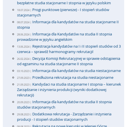
bezpłatne studia stacjonarne I stopnia w języku polskim
Progi punktowe (pierwsze) - I stopień studiów
18.07.2024 |
stacjonarnych
Informacja dla kandydatów na studia stacjonarne II
08.07.2024 |
stopnia
Informacja dla Kandydatów na studia II stopnia
28.06.2024 |
prowadzone w języku angielskim
Rejestracja kandydatów na I i II stopień studiów od 3
13.06.2024 |
czerwca – sprawdź harmonogramy rekrutacji!
Decyzja Komisji Rekrutacyjnej w sprawie odstąpienia
26.02.2024 |
od egzaminu na studia stacjonarne II stopnia
Informacja dla kandydatów na studia niestacjonarne
03.10.2023 |
Przedłużona rekrutacja na studia niestacjonarne
27.09.2023 |
Kandydaci na studia stacjonarne I stopnia – kierunek
21.09.2023 |
Zarządzanie i inżynieria produkcji (wyniki dodatkowej
rekrutacji)
Informacja dla kandydatów na studia II stopnia
20.09.2023 |
studiów stacjonarnych
Dodatkowa rekrutacja - Zarządzanie i inżynieria
29.08.2023 |
producji - I stopień studiów stacjonarnych
Rekrutacja na nowe kierunki w Jeleniej Górze
09.08.2023 |