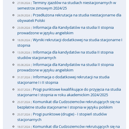
Terminy zjazdów na studiach niestacjonarnych w
27.09.2024 |
semestrze zimowym 2024/25
Przedłużona rekrutacja na studia niestacjonarne dla
24.09.2024 |
obywateli Polski
Informacja dla Kandydatów na studia II stopnia
23.09.2024 |
prowadzone w języku angielskim
Wyniki rekrutacji dodatkowej na studia stacjonarne I
18.09.2024 |
stopnia
Informacja dla kandydatów na studia II stopnia
13.09.2024 |
studiów stacjonarnych
Informacja dla Kandydatów na studia II stopnia
05.08.2024 |
prowadzone w języku angielskim
Informacja o dodatkowej rekrutacji na studia
31.07.2024 |
stacjonarne I i II stopnia
Progi punktowe kwalifikujące do przyjęcia na studia
30.07.2024 |
stacjonarne I stopnia w roku akademickim 2024/2025
Komunikat dla Cudzoziemców rekrutujących się na
25.07.2024 |
bezpłatne studia stacjonarne I stopnia w języku polskim
Progi punktowe (drugie) - I stopień studiów
25.07.2024 |
stacjonarnych
Komunikat dla Cudzoziemców rekrutujących się na
18.07.2024 |