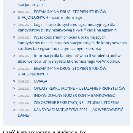
stacjonarnych
EGZAMINY NA DRUGI STOPIEŃ STUDIÓW
10.07.2021 |
STACJONARNYCH - ważne informacje
Login i hasło do systemu egzaminacyjnego dla
08.07.2021 |
kandydatów z listy rezerwowej z kwalifikacją na egzamin
Wysokość średnich ocen uprawniających
08.07.2021 |
kandydatów na II st. studiów stacjonarnych do kontynowania
studiów bez egzaminu na tym samym kierunku
Informacja dla Kandydatów na II stopień studiów -
08.07.2021 |
absolwentów Uniwersytetu Ekonomicznego we Wrocławiu
EGZAMINY NA DRUGI STOPIEŃ STUDIÓW
25.06.2021 |
STACJONARNYCH
UWAGA
02.06.2021 |
OPŁATY REKRUTACYJNE – USTALANIE PRIORYTETÓW
02.06.2021 |
INDYWIDUALNY NUMER KONTA BANKOWEGO
02.06.2021 |
ZGŁOSZENIE REKRUTACYJNE – STUDIA I STOPNIA
02.06.2021 |
KANDYDACI MATURZYŚCI 2021 – JAK WPROWADZIĆ
02.06.2021 |
DANE?
Cześć Pierwszoroczny_a Studencie_tko,