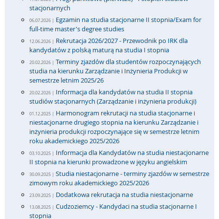
stacjonarnych
Egzamin na studia stacjonarne II stopnia/Exam for
06.07.2026 |
full-time master's degree studies
Rekrutacja 2026/2027 - Przewodnik po IRK dla
12.06.2026 |
kandydatów z polską maturą na studia I stopnia
Terminy zjazdów dla studentów rozpoczynających
20.02.2026 |
studia na kierunku Zarządzanie i Inżynieria Produkcji w
semestrze letnim 2025/26
Informacja dla kandydatów na studia II stopnia
20.02.2026 |
studiów stacjonarnych (Zarządzanie i inżynieria produkcji)
Harmonogram rekrutacji na studia stacjonarne i
01.12.2025 |
niestacjonarne drugiego stopnia na kierunku Zarządzanie i
inżynieria produkcji rozpoczynające się w semestrze letnim
roku akademickiego 2025/2026
Informacja dla Kandydatów na studia niestacjonarne
03.10.2025 |
II stopnia na kierunki prowadzone w języku angielskim
Studia niestacjonarne - terminy zjazdów w semestrze
30.09.2025 |
zimowym roku akademickiego 2025/2026
Dodatkowa rekrutacja na studia niestacjonarne
23.09.2025 |
Cudzoziemcy - Kandydaci na studia stacjonarne I
13.08.2025 |
stopnia