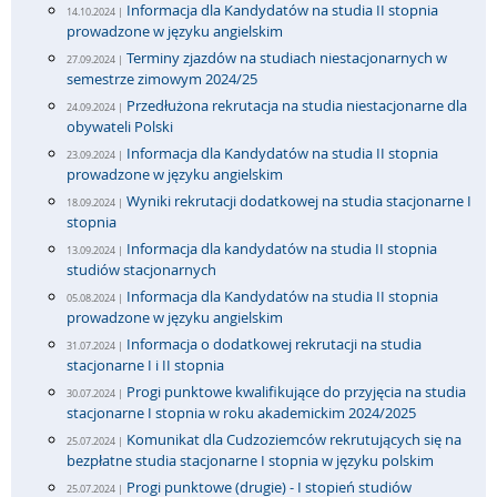
Informacja dla Kandydatów na studia II stopnia
14.10.2024 |
prowadzone w języku angielskim
Terminy zjazdów na studiach niestacjonarnych w
27.09.2024 |
semestrze zimowym 2024/25
Przedłużona rekrutacja na studia niestacjonarne dla
24.09.2024 |
obywateli Polski
Informacja dla Kandydatów na studia II stopnia
23.09.2024 |
prowadzone w języku angielskim
Wyniki rekrutacji dodatkowej na studia stacjonarne I
18.09.2024 |
stopnia
Informacja dla kandydatów na studia II stopnia
13.09.2024 |
studiów stacjonarnych
Informacja dla Kandydatów na studia II stopnia
05.08.2024 |
prowadzone w języku angielskim
Informacja o dodatkowej rekrutacji na studia
31.07.2024 |
stacjonarne I i II stopnia
Progi punktowe kwalifikujące do przyjęcia na studia
30.07.2024 |
stacjonarne I stopnia w roku akademickim 2024/2025
Komunikat dla Cudzoziemców rekrutujących się na
25.07.2024 |
bezpłatne studia stacjonarne I stopnia w języku polskim
Progi punktowe (drugie) - I stopień studiów
25.07.2024 |