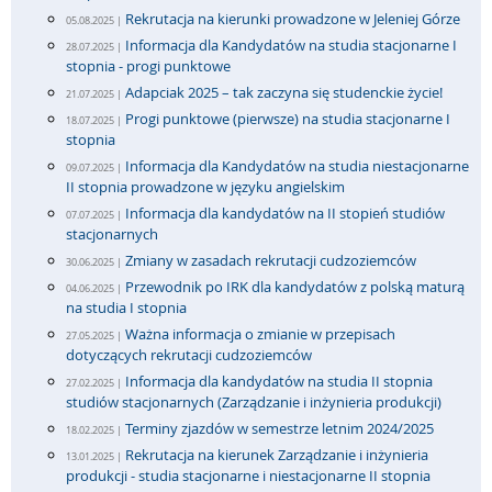
Rekrutacja na kierunki prowadzone w Jeleniej Górze
05.08.2025 |
Informacja dla Kandydatów na studia stacjonarne I
28.07.2025 |
stopnia - progi punktowe
Adapciak 2025 – tak zaczyna się studenckie życie!
21.07.2025 |
Progi punktowe (pierwsze) na studia stacjonarne I
18.07.2025 |
stopnia
Informacja dla Kandydatów na studia niestacjonarne
09.07.2025 |
II stopnia prowadzone w języku angielskim
Informacja dla kandydatów na II stopień studiów
07.07.2025 |
stacjonarnych
Zmiany w zasadach rekrutacji cudzoziemców
30.06.2025 |
Przewodnik po IRK dla kandydatów z polską maturą
04.06.2025 |
na studia I stopnia
Ważna informacja o zmianie w przepisach
27.05.2025 |
dotyczących rekrutacji cudzoziemców
Informacja dla kandydatów na studia II stopnia
27.02.2025 |
studiów stacjonarnych (Zarządzanie i inżynieria produkcji)
Terminy zjazdów w semestrze letnim 2024/2025
18.02.2025 |
Rekrutacja na kierunek Zarządzanie i inżynieria
13.01.2025 |
produkcji - studia stacjonarne i niestacjonarne II stopnia