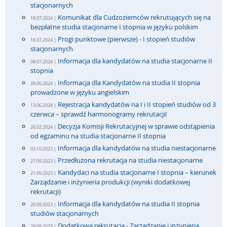
stacjonarnych
Komunikat dla Cudzoziemców rekrutujących się na
18.07.2024 |
bezpłatne studia stacjonarne I stopnia w języku polskim
Progi punktowe (pierwsze) - I stopień studiów
18.07.2024 |
stacjonarnych
Informacja dla kandydatów na studia stacjonarne II
08.07.2024 |
stopnia
Informacja dla Kandydatów na studia II stopnia
28.06.2024 |
prowadzone w języku angielskim
Rejestracja kandydatów na I i II stopień studiów od 3
13.06.2024 |
czerwca – sprawdź harmonogramy rekrutacji!
Decyzja Komisji Rekrutacyjnej w sprawie odstąpienia
26.02.2024 |
od egzaminu na studia stacjonarne II stopnia
Informacja dla kandydatów na studia niestacjonarne
03.10.2023 |
Przedłużona rekrutacja na studia niestacjonarne
27.09.2023 |
Kandydaci na studia stacjonarne I stopnia – kierunek
21.09.2023 |
Zarządzanie i inżynieria produkcji (wyniki dodatkowej
rekrutacji)
Informacja dla kandydatów na studia II stopnia
20.09.2023 |
studiów stacjonarnych
Dodatkowa rekrutacja - Zarządzanie i inżynieria
29.08.2023 |