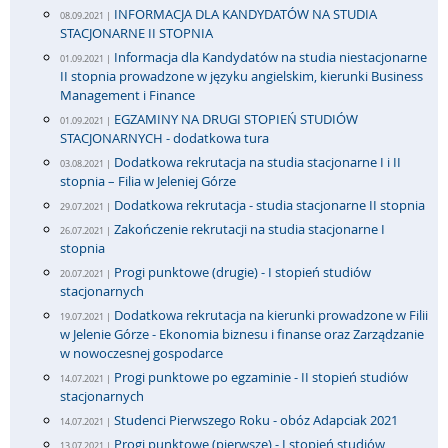
INFORMACJA DLA KANDYDATÓW NA STUDIA
08.09.2021 |
STACJONARNE II STOPNIA
Informacja dla Kandydatów na studia niestacjonarne
01.09.2021 |
II stopnia prowadzone w języku angielskim, kierunki Business
Management i Finance
EGZAMINY NA DRUGI STOPIEŃ STUDIÓW
01.09.2021 |
STACJONARNYCH - dodatkowa tura
Dodatkowa rekrutacja na studia stacjonarne I i II
03.08.2021 |
stopnia – Filia w Jeleniej Górze
Dodatkowa rekrutacja - studia stacjonarne II stopnia
29.07.2021 |
Zakończenie rekrutacji na studia stacjonarne I
26.07.2021 |
stopnia
Progi punktowe (drugie) - I stopień studiów
20.07.2021 |
stacjonarnych
Dodatkowa rekrutacja na kierunki prowadzone w Filii
19.07.2021 |
w Jelenie Górze - Ekonomia biznesu i finanse oraz Zarządzanie
w nowoczesnej gospodarce
Progi punktowe po egzaminie - II stopień studiów
14.07.2021 |
stacjonarnych
Studenci Pierwszego Roku - obóz Adapciak 2021
14.07.2021 |
Progi punktowe (pierwsze) - I stopień studiów
13.07.2021 |