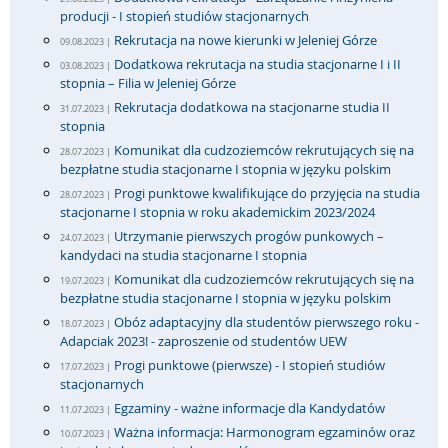
producji - I stopień studiów stacjonarnych
Rekrutacja na nowe kierunki w Jeleniej Górze
09.08.2023 |
Dodatkowa rekrutacja na studia stacjonarne I i II
03.08.2023 |
stopnia – Filia w Jeleniej Górze
Rekrutacja dodatkowa na stacjonarne studia II
31.07.2023 |
stopnia
Komunikat dla cudzoziemców rekrutujących się na
28.07.2023 |
bezpłatne studia stacjonarne I stopnia w języku polskim
Progi punktowe kwalifikujące do przyjęcia na studia
28.07.2023 |
stacjonarne I stopnia w roku akademickim 2023/2024
Utrzymanie pierwszych progów punkowych –
24.07.2023 |
kandydaci na studia stacjonarne I stopnia
Komunikat dla cudzoziemców rekrutujących się na
19.07.2023 |
bezpłatne studia stacjonarne I stopnia w języku polskim
Obóz adaptacyjny dla studentów pierwszego roku -
18.07.2023 |
Adapciak 2023! - zaproszenie od studentów UEW
Progi punktowe (pierwsze) - I stopień studiów
17.07.2023 |
stacjonarnych
Egzaminy - ważne informacje dla Kandydatów
11.07.2023 |
Ważna informacja: Harmonogram egzaminów oraz
10.07.2023 |