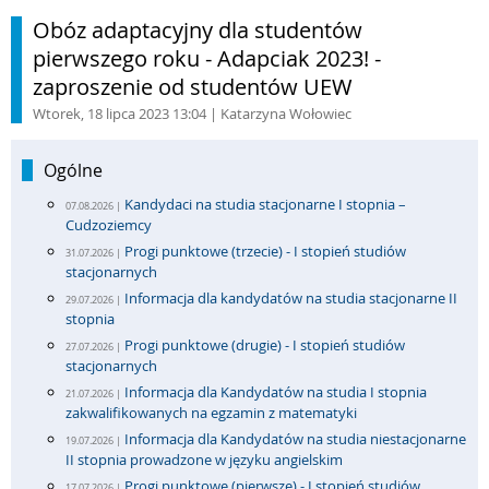
Obóz adaptacyjny dla studentów
pierwszego roku - Adapciak 2023! -
zaproszenie od studentów UEW
Wtorek, 18 lipca 2023 13:04
| Katarzyna Wołowiec
Ogólne
Kandydaci na studia stacjonarne I stopnia –
07.08.2026 |
Cudzoziemcy
Progi punktowe (trzecie) - I stopień studiów
31.07.2026 |
stacjonarnych
Informacja dla kandydatów na studia stacjonarne II
29.07.2026 |
stopnia
Progi punktowe (drugie) - I stopień studiów
27.07.2026 |
stacjonarnych
Informacja dla Kandydatów na studia I stopnia
21.07.2026 |
zakwalifikowanych na egzamin z matematyki
Informacja dla Kandydatów na studia niestacjonarne
19.07.2026 |
II stopnia prowadzone w języku angielskim
Progi punktowe (pierwsze) - I stopień studiów
17.07.2026 |