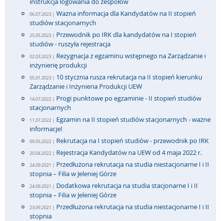
instrukcja logowania do zespołów
Ważna informacja dla Kandydatów na II stopień
06.07.2023 |
studiów stacjonarnych
Przewodnik po IRK dla kandydatów na I stopień
25.05.2023 |
studiów - ruszyła rejestracja
Rezygnacja z egzaminu wstępnego na Zarządzanie i
02.03.2023 |
inżynierię produkcji
10 stycznia rusza rekrutacja na II stopień kierunku
05.01.2023 |
Zarządzanie i Inżynieria Produkcji UEW
Progi punktowe po egzaminie - II stopień studiów
14.07.2022 |
stacjonarnych
Egzamin na II stopień studiów stacjonarnych - ważne
11.07.2022 |
informacje!
Rekrutacja na I stopień studiów - przewodnik po IRK
09.05.2022 |
Rejestracja Kandydatów na UEW od 4 maja 2022 r.
20.04.2022 |
Przedłużona rekrutacja na studia niestacjonarne I i II
24.09.2021 |
stopnia – Filia w Jeleniej Górze
Dodatkowa rekrutacja na studia stacjonarne I i II
24.09.2021 |
stopnia – Filia w Jeleniej Górze
Przedłużona rekrutacja na studia niestacjonarne I i II
23.09.2021 |
stopnia