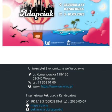
Uniwersytet Ekonomiczny we Wrocławiu
ul. Komandorska 118/120
53-345 Wrocław
tel: 71 368 01 00
www:
https://www.ue.wroc.pl
Internetowa Rekrutacja Kandydatów
IRK 1.19.3 (0692f898-dirty) :: 2025-05-07
mapa strony
deklaracja dostępności