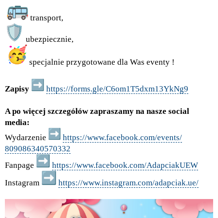
transport,
ubezpiecznie,
specjalnie przygotowane dla Was eventy !
Zapisy
https://forms.gle/
C6om1T5dxm13YkNg9
A po więcej szczegółów zapraszamy na nasze social
media:
Wydarzenie
https://www.
facebook.com/events/
809086340570332
Fanpage
https://www.
facebook.com/AdapciakUEW
Instagram
https://www.
instagram.com/adapciak.ue/