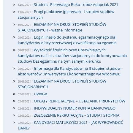
Studenci Pierwszego Roku - obóz Adapciak 2021
14.07.2021 |
Progi punktowe (pierwsze) - I stopień studiów
13.07.2021 |
stacjonarnych
EGZAMINY NA DRUGI STOPIEŃ STUDIÓW
10.07.2021 |
STACJONARNYCH - ważne informacje
Login i hasło do systemu egzaminacyjnego dla
08.07.2021 |
kandydatów z listy rezerwowej z kwalifikacją na egzamin
Wysokość średnich ocen uprawniających
08.07.2021 |
kandydatów na II st. studiów stacjonarnych do kontynowania
studiów bez egzaminu na tym samym kierunku
Informacja dla Kandydatów na II stopień studiów -
08.07.2021 |
absolwentów Uniwersytetu Ekonomicznego we Wrocławiu
EGZAMINY NA DRUGI STOPIEŃ STUDIÓW
25.06.2021 |
STACJONARNYCH
UWAGA
02.06.2021 |
OPŁATY REKRUTACYJNE – USTALANIE PRIORYTETÓW
02.06.2021 |
INDYWIDUALNY NUMER KONTA BANKOWEGO
02.06.2021 |
ZGŁOSZENIE REKRUTACYJNE – STUDIA I STOPNIA
02.06.2021 |
KANDYDACI MATURZYŚCI 2021 – JAK WPROWADZIĆ
02.06.2021 |
DANE?