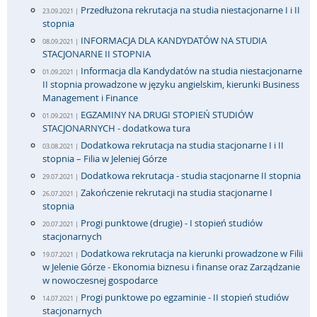
Przedłużona rekrutacja na studia niestacjonarne I i II
23.09.2021 |
stopnia
INFORMACJA DLA KANDYDATÓW NA STUDIA
08.09.2021 |
STACJONARNE II STOPNIA
Informacja dla Kandydatów na studia niestacjonarne
01.09.2021 |
II stopnia prowadzone w języku angielskim, kierunki Business
Management i Finance
EGZAMINY NA DRUGI STOPIEŃ STUDIÓW
01.09.2021 |
STACJONARNYCH - dodatkowa tura
Dodatkowa rekrutacja na studia stacjonarne I i II
03.08.2021 |
stopnia – Filia w Jeleniej Górze
Dodatkowa rekrutacja - studia stacjonarne II stopnia
29.07.2021 |
Zakończenie rekrutacji na studia stacjonarne I
26.07.2021 |
stopnia
Progi punktowe (drugie) - I stopień studiów
20.07.2021 |
stacjonarnych
Dodatkowa rekrutacja na kierunki prowadzone w Filii
19.07.2021 |
w Jelenie Górze - Ekonomia biznesu i finanse oraz Zarządzanie
w nowoczesnej gospodarce
Progi punktowe po egzaminie - II stopień studiów
14.07.2021 |
stacjonarnych