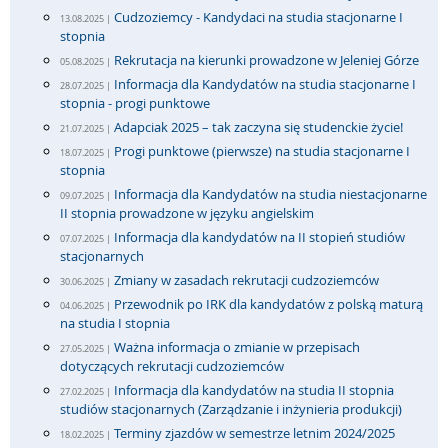
Cudzoziemcy - Kandydaci na studia stacjonarne I
13.08.2025 |
stopnia
Rekrutacja na kierunki prowadzone w Jeleniej Górze
05.08.2025 |
Informacja dla Kandydatów na studia stacjonarne I
28.07.2025 |
stopnia - progi punktowe
Adapciak 2025 – tak zaczyna się studenckie życie!
21.07.2025 |
Progi punktowe (pierwsze) na studia stacjonarne I
18.07.2025 |
stopnia
Informacja dla Kandydatów na studia niestacjonarne
09.07.2025 |
II stopnia prowadzone w języku angielskim
Informacja dla kandydatów na II stopień studiów
07.07.2025 |
stacjonarnych
Zmiany w zasadach rekrutacji cudzoziemców
30.06.2025 |
Przewodnik po IRK dla kandydatów z polską maturą
04.06.2025 |
na studia I stopnia
Ważna informacja o zmianie w przepisach
27.05.2025 |
dotyczących rekrutacji cudzoziemców
Informacja dla kandydatów na studia II stopnia
27.02.2025 |
studiów stacjonarnych (Zarządzanie i inżynieria produkcji)
Terminy zjazdów w semestrze letnim 2024/2025
18.02.2025 |