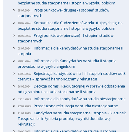
bezpłatne studia stacjonarne I stopnia w języku polskim
Progi punktowe (drugie) - I stopień studiów
25.07.2024 |
stacjonarnych
Komunikat dla Cudzoziemców rekrutujących się na
18.07.2024 |
bezpłatne studia stacjonarne I stopnia w języku polskim
Progi punktowe (pierwsze) - I stopień studiów
18.07.2024 |
stacjonarnych
Informacja dla kandydatów na studia stacjonarne II
08.07.2024 |
stopnia
Informacja dla Kandydatów na studia II stopnia
28.06.2024 |
prowadzone w języku angielskim
Rejestracja kandydatów na I i II stopień studiów od 3
13.06.2024 |
czerwca – sprawdź harmonogramy rekrutacji!
Decyzja Komisji Rekrutacyjnej w sprawie odstąpienia
26.02.2024 |
od egzaminu na studia stacjonarne II stopnia
Informacja dla kandydatów na studia niestacjonarne
03.10.2023 |
Przedłużona rekrutacja na studia niestacjonarne
27.09.2023 |
Kandydaci na studia stacjonarne I stopnia – kierunek
21.09.2023 |
Zarządzanie i inżynieria produkcji (wyniki dodatkowej
rekrutacji)
Informacja dla kandydatów na studia II stopnia
20.09.2023 |