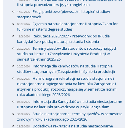
II stopnia prowadzone w języku angielskim
Progi punktowe (pierwsze) - I stopień studiów
17.07.2026 |
stacjonarnych
Egzamin na studia stacjonarne II stopnia/Exam for
06.07.2026 |
full-time master's degree studies
Rekrutacja 2026/2027 - Przewodnik po IRK dla
12.06.2026 |
kandydatów z polską maturą na studia I stopnia
Terminy zjazdów dla studentów rozpoczynających
20.02.2026 |
studia na kierunku Zarządzanie i Inżynieria Produkcji w
semestrze letnim 2025/26
Informacja dla kandydatów na studia II stopnia
20.02.2026 |
studiów stacjonarnych (Zarządzanie i inżynieria produkcji)
Harmonogram rekrutacji na studia stacjonarne i
01.12.2025 |
niestacjonarne drugiego stopnia na kierunku Zarządzanie i
inżynieria produkcji rozpoczynające się w semestrze letnim
roku akademickiego 2025/2026
Informacja dla Kandydatów na studia niestacjonarne
03.10.2025 |
II stopnia na kierunki prowadzone w języku angielskim
Studia niestacjonarne - terminy zjazdów w semestrze
30.09.2025 |
zimowym roku akademickiego 2025/2026
Dodatkowa rekrutacja na studia niestacjonarne
23.09.2025 |