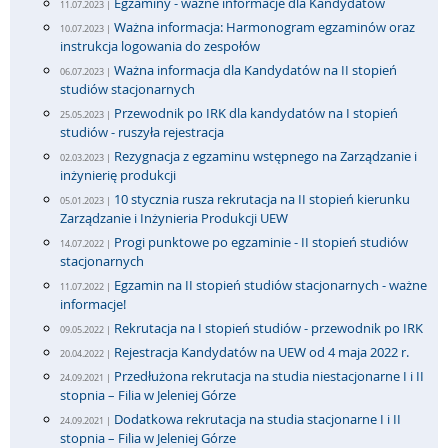
Egzaminy - ważne informacje dla Kandydatów
11.07.2023 |
Ważna informacja: Harmonogram egzaminów oraz
10.07.2023 |
instrukcja logowania do zespołów
Ważna informacja dla Kandydatów na II stopień
06.07.2023 |
studiów stacjonarnych
Przewodnik po IRK dla kandydatów na I stopień
25.05.2023 |
studiów - ruszyła rejestracja
Rezygnacja z egzaminu wstępnego na Zarządzanie i
02.03.2023 |
inżynierię produkcji
10 stycznia rusza rekrutacja na II stopień kierunku
05.01.2023 |
Zarządzanie i Inżynieria Produkcji UEW
Progi punktowe po egzaminie - II stopień studiów
14.07.2022 |
stacjonarnych
Egzamin na II stopień studiów stacjonarnych - ważne
11.07.2022 |
informacje!
Rekrutacja na I stopień studiów - przewodnik po IRK
09.05.2022 |
Rejestracja Kandydatów na UEW od 4 maja 2022 r.
20.04.2022 |
Przedłużona rekrutacja na studia niestacjonarne I i II
24.09.2021 |
stopnia – Filia w Jeleniej Górze
Dodatkowa rekrutacja na studia stacjonarne I i II
24.09.2021 |
stopnia – Filia w Jeleniej Górze