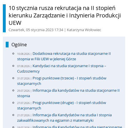
10 stycznia rusza rekrutacja na II stopień
kierunku Zarządzanie i Inżynieria Produkcji
UEW
Czwartek, 05 stycznia 2023 17:34
| Katarzyna Wołowiec
Ogólne
Dodatkowa rekrutacja na studia stacjonarne II
10.08.2026 |
stopnia w Filii UEW w Jeleniej Górze
Kandydaci na studia stacjonarne I stopnia –
07.08.2026 |
Cudzoziemcy
Progi punktowe (trzecie) - I stopień studiów
31.07.2026 |
stacjonarnych
Informacja dla kandydatów na studia stacjonarne II
29.07.2026 |
stopnia
Progi punktowe (drugie) - I stopień studiów
27.07.2026 |
stacjonarnych
Informacja dla Kandydatów na studia I stopnia
21.07.2026 |
zakwalifikowanych na egzamin z matematyki
Informacja dla Kandydatów na studia niestacjonarne
19.07.2026 |