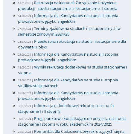
Rekrutacja na kierunek Zarządzanie i inżynieria
13.01.2025 |
produkcji - studia stacjonarne i niestacjonarne II stopnia
Informacja dla Kandydatów na studia II stopnia
14.10.2024 |
prowadzone w języku angielskim
Terminy zjazdów na studiach niestacjonarnych w
27.09.2024 |
semestrze zimowym 2024/25
Przedłużona rekrutacja na studia niestacjonarne dla
24.09.2024 |
obywateli Polski
Informacja dla Kandydatów na studia II stopnia
23.09.2024 |
prowadzone w języku angielskim
Wyniki rekrutacji dodatkowej na studia stacjonarne I
18.09.2024 |
stopnia
Informacja dla kandydatów na studia II stopnia
13.09.2024 |
studiów stacjonarnych
Informacja dla Kandydatów na studia II stopnia
05.08.2024 |
prowadzone w języku angielskim
Informacja o dodatkowej rekrutacji na studia
31.07.2024 |
stacjonarne I i II stopnia
Progi punktowe kwalifikujące do przyjęcia na studia
30.07.2024 |
stacjonarne I stopnia w roku akademickim 2024/2025
Komunikat dla Cudzoziemców rekrutujących się na
25.07.2024 |