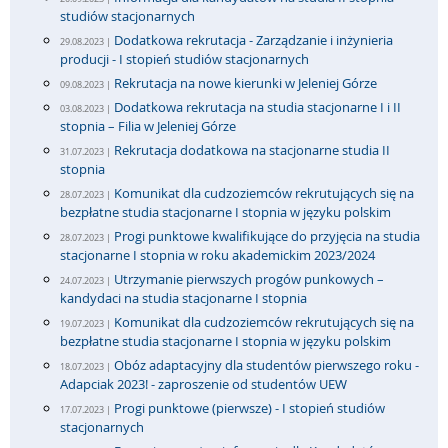
studiów stacjonarnych
Dodatkowa rekrutacja - Zarządzanie i inżynieria
29.08.2023 |
producji - I stopień studiów stacjonarnych
Rekrutacja na nowe kierunki w Jeleniej Górze
09.08.2023 |
Dodatkowa rekrutacja na studia stacjonarne I i II
03.08.2023 |
stopnia – Filia w Jeleniej Górze
Rekrutacja dodatkowa na stacjonarne studia II
31.07.2023 |
stopnia
Komunikat dla cudzoziemców rekrutujących się na
28.07.2023 |
bezpłatne studia stacjonarne I stopnia w języku polskim
Progi punktowe kwalifikujące do przyjęcia na studia
28.07.2023 |
stacjonarne I stopnia w roku akademickim 2023/2024
Utrzymanie pierwszych progów punkowych –
24.07.2023 |
kandydaci na studia stacjonarne I stopnia
Komunikat dla cudzoziemców rekrutujących się na
19.07.2023 |
bezpłatne studia stacjonarne I stopnia w języku polskim
Obóz adaptacyjny dla studentów pierwszego roku -
18.07.2023 |
Adapciak 2023! - zaproszenie od studentów UEW
Progi punktowe (pierwsze) - I stopień studiów
17.07.2023 |
stacjonarnych