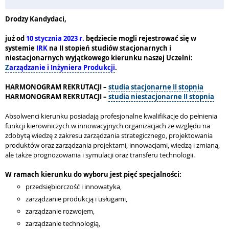
Drodzy Kandydaci,
już od
10 stycznia 2023 r.
będziecie mogli rejestrować się w
systemie
IRK
na II stopień studiów stacjonarnych i
niestacjonarnych wyjątkowego kierunku naszej Uczelni:
Z
arządzanie i Inżyniera Produkcji
.
HARMONOGRAM REKRUTACJI –
studia stacjonarne II stopnia
HARMONOGRAM REKRUTACJI –
studia niestacjonarne II stopnia
Absolwenci kierunku posiadają profesjonalne kwalifikacje do pełnienia
funkcji kierowniczych w innowacyjnych organizacjach ze względu na
zdobytą wiedzę z zakresu zarządzania strategicznego, projektowania
produktów oraz zarządzania projektami, innowacjami, wiedzą i zmianą,
ale także prognozowania i symulacji oraz transferu technologii.
W ramach kierunku do wyboru jest pięć specjalności:
przedsiębiorczość i innowatyka,
zarządzanie produkcją i usługami,
zarządzanie rozwojem,
zarządzanie technologią,