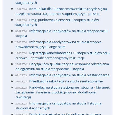
stacjonarnych
Komunikat dla Cudzoziemców rekrutujących się na
18.07.2024 |
bezpłatne studia stacjonarne I stopnia w języku polskim
Progi punktowe (pierwsze) - I stopień studiów
18.07.2024 |
stacjonarnych
Informacja dla kandydatów na studia stacjonarne II
08.07.2024 |
stopnia
Informacja dla Kandydatów na studia II stopnia
28.06.2024 |
prowadzone w języku angielskim
Rejestracja kandydatów na I i II stopień studiów od 3
13.06.2024 |
czerwca – sprawdź harmonogramy rekrutacji!
Decyzja Komisji Rekrutacyjnej w sprawie odstąpienia
26.02.2024 |
od egzaminu na studia stacjonarne II stopnia
Informacja dla kandydatów na studia niestacjonarne
03.10.2023 |
Przedłużona rekrutacja na studia niestacjonarne
27.09.2023 |
Kandydaci na studia stacjonarne I stopnia – kierunek
21.09.2023 |
Zarządzanie i inżynieria produkcji (wyniki dodatkowej
rekrutacji)
Informacja dla kandydatów na studia II stopnia
20.09.2023 |
studiów stacjonarnych
Dodatkowa rekrutacja - Zarządzanie i inżynieria
29.08.2023 |