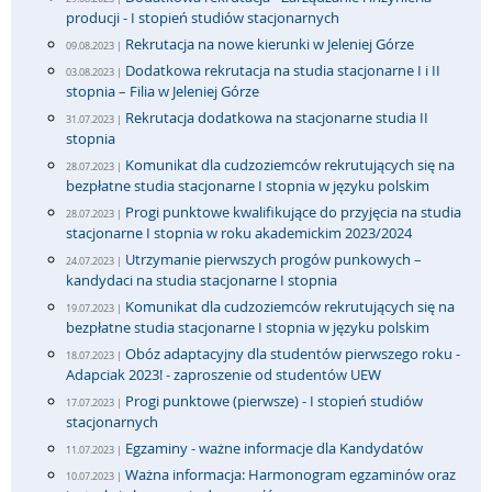
producji - I stopień studiów stacjonarnych
Rekrutacja na nowe kierunki w Jeleniej Górze
09.08.2023 |
Dodatkowa rekrutacja na studia stacjonarne I i II
03.08.2023 |
stopnia – Filia w Jeleniej Górze
Rekrutacja dodatkowa na stacjonarne studia II
31.07.2023 |
stopnia
Komunikat dla cudzoziemców rekrutujących się na
28.07.2023 |
bezpłatne studia stacjonarne I stopnia w języku polskim
Progi punktowe kwalifikujące do przyjęcia na studia
28.07.2023 |
stacjonarne I stopnia w roku akademickim 2023/2024
Utrzymanie pierwszych progów punkowych –
24.07.2023 |
kandydaci na studia stacjonarne I stopnia
Komunikat dla cudzoziemców rekrutujących się na
19.07.2023 |
bezpłatne studia stacjonarne I stopnia w języku polskim
Obóz adaptacyjny dla studentów pierwszego roku -
18.07.2023 |
Adapciak 2023! - zaproszenie od studentów UEW
Progi punktowe (pierwsze) - I stopień studiów
17.07.2023 |
stacjonarnych
Egzaminy - ważne informacje dla Kandydatów
11.07.2023 |
Ważna informacja: Harmonogram egzaminów oraz
10.07.2023 |