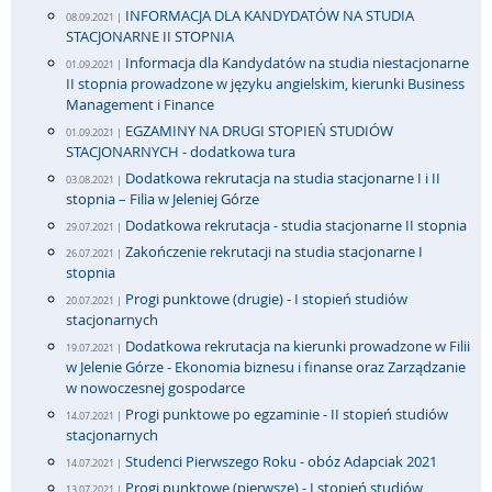
INFORMACJA DLA KANDYDATÓW NA STUDIA
08.09.2021 |
STACJONARNE II STOPNIA
Informacja dla Kandydatów na studia niestacjonarne
01.09.2021 |
II stopnia prowadzone w języku angielskim, kierunki Business
Management i Finance
EGZAMINY NA DRUGI STOPIEŃ STUDIÓW
01.09.2021 |
STACJONARNYCH - dodatkowa tura
Dodatkowa rekrutacja na studia stacjonarne I i II
03.08.2021 |
stopnia – Filia w Jeleniej Górze
Dodatkowa rekrutacja - studia stacjonarne II stopnia
29.07.2021 |
Zakończenie rekrutacji na studia stacjonarne I
26.07.2021 |
stopnia
Progi punktowe (drugie) - I stopień studiów
20.07.2021 |
stacjonarnych
Dodatkowa rekrutacja na kierunki prowadzone w Filii
19.07.2021 |
w Jelenie Górze - Ekonomia biznesu i finanse oraz Zarządzanie
w nowoczesnej gospodarce
Progi punktowe po egzaminie - II stopień studiów
14.07.2021 |
stacjonarnych
Studenci Pierwszego Roku - obóz Adapciak 2021
14.07.2021 |
Progi punktowe (pierwsze) - I stopień studiów
13.07.2021 |