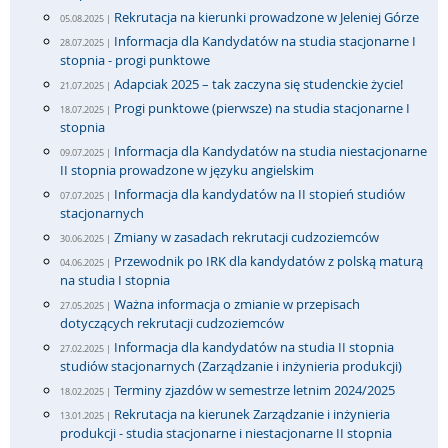
Rekrutacja na kierunki prowadzone w Jeleniej Górze
05.08.2025 |
Informacja dla Kandydatów na studia stacjonarne I
28.07.2025 |
stopnia - progi punktowe
Adapciak 2025 – tak zaczyna się studenckie życie!
21.07.2025 |
Progi punktowe (pierwsze) na studia stacjonarne I
18.07.2025 |
stopnia
Informacja dla Kandydatów na studia niestacjonarne
09.07.2025 |
II stopnia prowadzone w języku angielskim
Informacja dla kandydatów na II stopień studiów
07.07.2025 |
stacjonarnych
Zmiany w zasadach rekrutacji cudzoziemców
30.06.2025 |
Przewodnik po IRK dla kandydatów z polską maturą
04.06.2025 |
na studia I stopnia
Ważna informacja o zmianie w przepisach
27.05.2025 |
dotyczących rekrutacji cudzoziemców
Informacja dla kandydatów na studia II stopnia
27.02.2025 |
studiów stacjonarnych (Zarządzanie i inżynieria produkcji)
Terminy zjazdów w semestrze letnim 2024/2025
18.02.2025 |
Rekrutacja na kierunek Zarządzanie i inżynieria
13.01.2025 |
produkcji - studia stacjonarne i niestacjonarne II stopnia