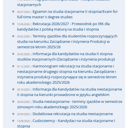
stacjonarnych
Egzamin na studia stacjonarne II stopnia/Exam for
06.07.2026 |
full-time master's degree studies
Rekrutacja 2026/2027 - Przewodnik po IRK dla
12.06.2026 |
kandydatów z polską maturą na studia I stopnia
Terminy zjazdów dla studentów rozpoczynających
20.02.2026 |
studia na kierunku Zarządzanie i Inżynieria Produkcji w
semestrze letnim 2025/26
Informacja dla kandydatów na studia II stopnia
20.02.2026 |
studiów stacjonarnych (Zarządzanie i inżynieria produkcji)
Harmonogram rekrutacji na studia stacjonarne i
01.12.2025 |
niestacjonarne drugiego stopnia na kierunku Zarządzanie i
inżynieria produkcji rozpoczynające się w semestrze letnim
roku akademickiego 2025/2026
Informacja dla Kandydatów na studia niestacjonarne
03.10.2025 |
II stopnia na kierunki prowadzone w języku angielskim
Studia niestacjonarne - terminy zjazdów w semestrze
30.09.2025 |
zimowym roku akademickiego 2025/2026
Dodatkowa rekrutacja na studia niestacjonarne
23.09.2025 |
Cudzoziemcy - Kandydaci na studia stacjonarne I
13.08.2025 |
stopnia