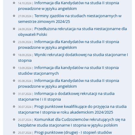
Informacja dla Kandydatów na studia II stopnia
14.10.2024 |
prowadzone w języku angielskim
Terminy zjazdów na studiach niestacjonarnych w
27.09.2024 |
semestrze zimowym 2024/25
Przedłużona rekrutacja na studia niestacjonarne dla
24.09.2024 |
obywateli Polski
Informacja dla Kandydatów na studia II stopnia
23.09.2024 |
prowadzone w języku angielskim
Wyniki rekrutacji dodatkowej na studia stacjonarne I
18.09.2024 |
stopnia
Informacja dla kandydatów na studia II stopnia
13.09.2024 |
studiów stacjonarnych
Informacja dla Kandydatów na studia II stopnia
05.08.2024 |
prowadzone w języku angielskim
Informacja o dodatkowej rekrutacji na studia
31.07.2024 |
stacjonarne I i II stopnia
Progi punktowe kwalifikujące do przyjęcia na studia
30.07.2024 |
stacjonarne I stopnia w roku akademickim 2024/2025
Komunikat dla Cudzoziemców rekrutujących się na
25.07.2024 |
bezpłatne studia stacjonarne I stopnia w języku polskim
Progi punktowe (drugie) - I stopień studiów
25.07.2024 |