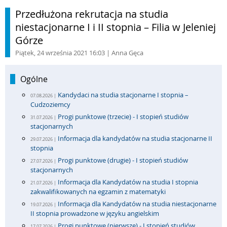
Przedłużona rekrutacja na studia
niestacjonarne I i II stopnia – Filia w Jeleniej
Górze
Piątek, 24 września 2021 16:03
| Anna Gęca
Ogólne
Kandydaci na studia stacjonarne I stopnia –
07.08.2026 |
Cudzoziemcy
Progi punktowe (trzecie) - I stopień studiów
31.07.2026 |
stacjonarnych
Informacja dla kandydatów na studia stacjonarne II
29.07.2026 |
stopnia
Progi punktowe (drugie) - I stopień studiów
27.07.2026 |
stacjonarnych
Informacja dla Kandydatów na studia I stopnia
21.07.2026 |
zakwalifikowanych na egzamin z matematyki
Informacja dla Kandydatów na studia niestacjonarne
19.07.2026 |
II stopnia prowadzone w języku angielskim
Progi punktowe (pierwsze) - I stopień studiów
17.07.2026 |