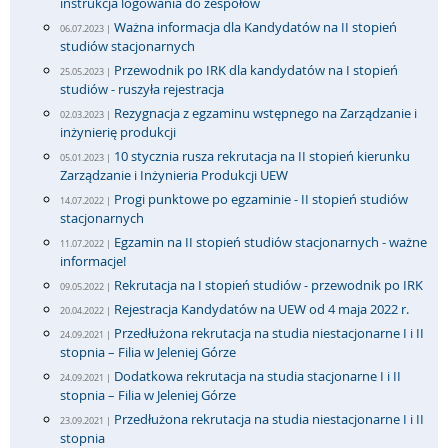
instrukcja logowania do zespołów
Ważna informacja dla Kandydatów na II stopień
06.07.2023 |
studiów stacjonarnych
Przewodnik po IRK dla kandydatów na I stopień
25.05.2023 |
studiów - ruszyła rejestracja
Rezygnacja z egzaminu wstępnego na Zarządzanie i
02.03.2023 |
inżynierię produkcji
10 stycznia rusza rekrutacja na II stopień kierunku
05.01.2023 |
Zarządzanie i Inżynieria Produkcji UEW
Progi punktowe po egzaminie - II stopień studiów
14.07.2022 |
stacjonarnych
Egzamin na II stopień studiów stacjonarnych - ważne
11.07.2022 |
informacje!
Rekrutacja na I stopień studiów - przewodnik po IRK
09.05.2022 |
Rejestracja Kandydatów na UEW od 4 maja 2022 r.
20.04.2022 |
Przedłużona rekrutacja na studia niestacjonarne I i II
24.09.2021 |
stopnia – Filia w Jeleniej Górze
Dodatkowa rekrutacja na studia stacjonarne I i II
24.09.2021 |
stopnia – Filia w Jeleniej Górze
Przedłużona rekrutacja na studia niestacjonarne I i II
23.09.2021 |
stopnia