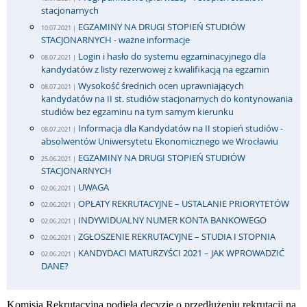
stacjonarnych
EGZAMINY NA DRUGI STOPIEŃ STUDIÓW
10.07.2021 |
STACJONARNYCH - ważne informacje
Login i hasło do systemu egzaminacyjnego dla
08.07.2021 |
kandydatów z listy rezerwowej z kwalifikacją na egzamin
Wysokość średnich ocen uprawniających
08.07.2021 |
kandydatów na II st. studiów stacjonarnych do kontynowania
studiów bez egzaminu na tym samym kierunku
Informacja dla Kandydatów na II stopień studiów -
08.07.2021 |
absolwentów Uniwersytetu Ekonomicznego we Wrocławiu
EGZAMINY NA DRUGI STOPIEŃ STUDIÓW
25.06.2021 |
STACJONARNYCH
UWAGA
02.06.2021 |
OPŁATY REKRUTACYJNE – USTALANIE PRIORYTETÓW
02.06.2021 |
INDYWIDUALNY NUMER KONTA BANKOWEGO
02.06.2021 |
ZGŁOSZENIE REKRUTACYJNE – STUDIA I STOPNIA
02.06.2021 |
KANDYDACI MATURZYŚCI 2021 – JAK WPROWADZIĆ
02.06.2021 |
DANE?
Komisja Rekrutacyjna podjęła decyzję o przedłużeniu rekrutacji na