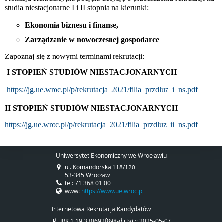
studia niestacjonarne I i II stopnia na kierunki:
Ekonomia biznesu i finanse,
Zarządzanie w nowoczesnej gospodarce
Zapoznaj się z nowymi terminami rekrutacji:
I STOPIEŃ STUDIÓW NIESTACJONARNYCH
https://jg.ue.wroc.pl/p/rekrutacja_2021/filia_przdluz_i_ns.pdf
II STOPIEŃ STUDIÓW NIESTACJONARNYCH
https://jg.ue.wroc.pl/p/rekrutacja_2021/filia_przdluz_ii_ns.pdf
Uniwersytet Ekonomiczny we Wrocławiu
ul. Komandorska 118/120
53-345 Wrocław
tel: 71 368 01 00
www:
https://www.ue.wroc.pl
Internetowa Rekrutacja Kandydatów
IRK 1.19.3 (0692f898-dirty) :: 2025-05-07