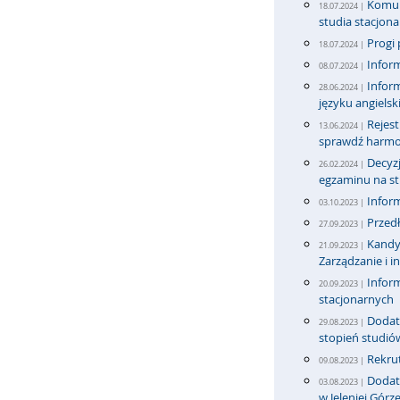
Komun
18.07.2024 |
studia stacjona
Progi 
18.07.2024 |
Inform
08.07.2024 |
Infor
28.06.2024 |
języku angiels
Rejest
13.06.2024 |
sprawdź harmo
Decyzj
26.02.2024 |
egzaminu na stu
Infor
03.10.2023 |
Przedł
27.09.2023 |
Kandyd
21.09.2023 |
Zarządzanie i i
Inform
20.09.2023 |
stacjonarnych
Dodatk
29.08.2023 |
stopień studió
Rekrut
09.08.2023 |
Dodatk
03.08.2023 |
w Jeleniej Górz