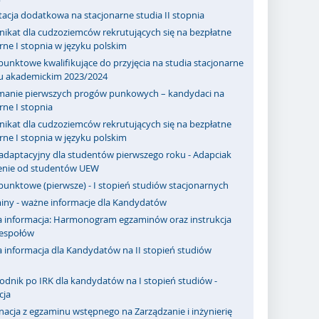
acja dodatkowa na stacjonarne studia II stopnia
ikat dla cudzoziemców rekrutujących się na bezpłatne
rne I stopnia w języku polskim
punktowe kwalifikujące do przyjęcia na studia stacjonarne
ku akademickim 2023/2024
manie pierwszych progów punkowych – kandydaci na
rne I stopnia
ikat dla cudzoziemców rekrutujących się na bezpłatne
rne I stopnia w języku polskim
adaptacyjny dla studentów pierwszego roku - Adapciak
zenie od studentów UEW
punktowe (pierwsze) - I stopień studiów stacjonarnych
iny - ważne informacje dla Kandydatów
 informacja: Harmonogram egzaminów oraz instrukcja
zespołów
 informacja dla Kandydatów na II stopień studiów
odnik po IRK dla kandydatów na I stopień studiów -
cja
acja z egzaminu wstępnego na Zarządzanie i inżynierię