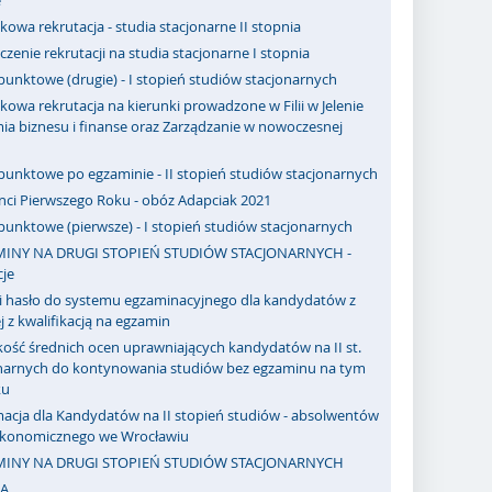
e
owa rekrutacja - studia stacjonarne II stopnia
zenie rekrutacji na studia stacjonarne I stopnia
punktowe (drugie) - I stopień studiów stacjonarnych
owa rekrutacja na kierunki prowadzone w Filii w Jelenie
ia biznesu i finanse oraz Zarządzanie w nowoczesnej
punktowe po egzaminie - II stopień studiów stacjonarnych
nci Pierwszego Roku - obóz Adapciak 2021
punktowe (pierwsze) - I stopień studiów stacjonarnych
INY NA DRUGI STOPIEŃ STUDIÓW STACJONARNYCH -
je
 i hasło do systemu egzaminacyjnego dla kandydatów z
j z kwalifikacją na egzamin
ość średnich ocen uprawniających kandydatów na II st.
onarnych do kontynowania studiów bez egzaminu na tym
ku
macja dla Kandydatów na II stopień studiów - absolwentów
Ekonomicznego we Wrocławiu
MINY NA DRUGI STOPIEŃ STUDIÓW STACJONARNYCH
A