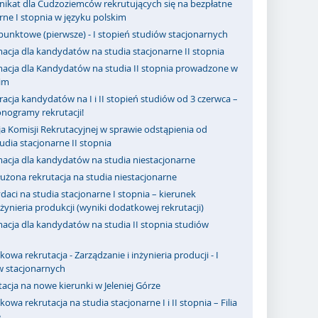
ikat dla Cudzoziemców rekrutujących się na bezpłatne
rne I stopnia w języku polskim
punktowe (pierwsze) - I stopień studiów stacjonarnych
acja dla kandydatów na studia stacjonarne II stopnia
macja dla Kandydatów na studia II stopnia prowadzone w
kim
racja kandydatów na I i II stopień studiów od 3 czerwca –
nogramy rekrutacji!
a Komisji Rekrutacyjnej w sprawie odstąpienia od
dia stacjonarne II stopnia
macja dla kandydatów na studia niestacjonarne
użona rekrutacja na studia niestacjonarne
aci na studia stacjonarne I stopnia – kierunek
nżynieria produkcji (wyniki dodatkowej rekrutacji)
acja dla kandydatów na studia II stopnia studiów
owa rekrutacja - Zarządzanie i inżynieria producji - I
w stacjonarnych
acja na nowe kierunki w Jeleniej Górze
owa rekrutacja na studia stacjonarne I i II stopnia – Filia
e