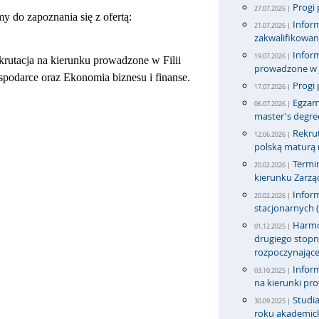
Progi 
27.07.2026 |
my do zapoznania się z ofertą:
Inform
21.07.2026 |
zakwalifikowa
Inform
19.07.2026 |
krutacja na kierunku prowadzone w Filii
prowadzone w j
odarce oraz Ekonomia biznesu i finanse.
Progi 
17.07.2026 |
Egzami
06.07.2026 |
master's degre
Rekru
12.06.2026 |
polską maturą n
Termi
20.02.2026 |
kierunku Zarząd
Inform
20.02.2026 |
stacjonarnych (
Harmon
01.12.2025 |
drugiego stopni
rozpoczynające
Inform
03.10.2025 |
na kierunki pr
Studi
30.09.2025 |
roku akademic