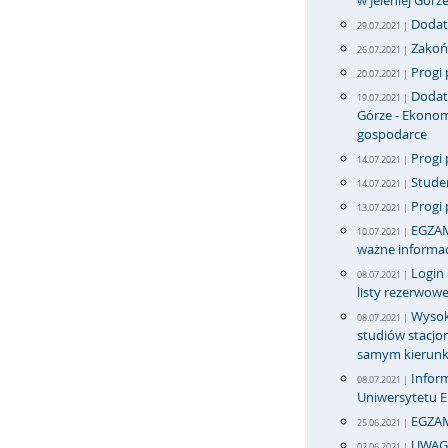
w Jeleniej Górz
Dodatk
29.07.2021 |
Zakońc
26.07.2021 |
Progi 
20.07.2021 |
Dodatk
19.07.2021 |
Górze - Ekonom
gospodarce
Progi 
14.07.2021 |
Stude
14.07.2021 |
Progi 
13.07.2021 |
EGZAM
10.07.2021 |
ważne informac
Login
08.07.2021 |
listy rezerwowe
Wysok
08.07.2021 |
studiów stacj
samym kierun
Infor
08.07.2021 |
Uniwersytetu 
EGZA
25.06.2021 |
UWAG
02.06.2021 |