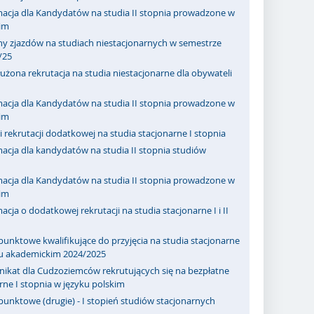
macja dla Kandydatów na studia II stopnia prowadzone w
kim
ny zjazdów na studiach niestacjonarnych w semestrze
/25
użona rekrutacja na studia niestacjonarne dla obywateli
macja dla Kandydatów na studia II stopnia prowadzone w
kim
 rekrutacji dodatkowej na studia stacjonarne I stopnia
acja dla kandydatów na studia II stopnia studiów
macja dla Kandydatów na studia II stopnia prowadzone w
kim
acja o dodatkowej rekrutacji na studia stacjonarne I i II
punktowe kwalifikujące do przyjęcia na studia stacjonarne
ku akademickim 2024/2025
ikat dla Cudzoziemców rekrutujących się na bezpłatne
rne I stopnia w języku polskim
punktowe (drugie) - I stopień studiów stacjonarnych