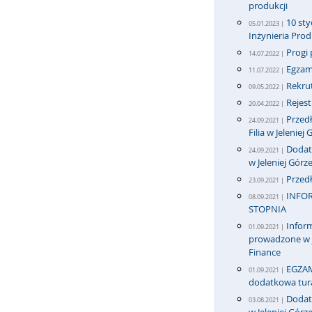
produkcji
10 sty
05.01.2023 |
Inżynieria Pro
Progi 
14.07.2022 |
Egzami
11.07.2022 |
Rekrut
09.05.2022 |
Rejes
20.04.2022 |
Przedł
24.09.2021 |
Filia w Jeleniej
Dodatk
24.09.2021 |
w Jeleniej Górz
Przedł
23.09.2021 |
INFOR
08.09.2021 |
STOPNIA
Inform
01.09.2021 |
prowadzone w j
Finance
EGZAM
01.09.2021 |
dodatkowa tur
Dodatk
03.08.2021 |