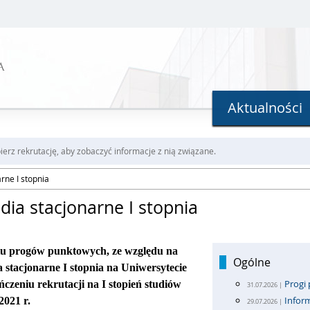
A
Aktualności
erz rekrutację, aby zobaczyć informacje z nią związane.
rne I stopnia
dia stacjonarne I stopnia
niu progów punktowych, ze względu na
Ogólne
 stacjonarne I stopnia na Uniwersytecie
Progi 
eniu rekrutacji na I stopień studiów
31.07.2026 |
Inform
2021 r.
29.07.2026 |