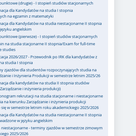
punktowe (drugie) - I stopień studiów stacjonarnych
acja dla Kandydatów na studia I stopnia
nych na egzamin z matematyki
acja dla Kandydatów na studia niestacjonarne II stopnia
ęzyku angielskim
punktowe (pierwsze) - I stopień studiów stacjonarnych
n na studia stacjonarne II stopnia/Exam for full-time
e studies
tacja 2026/2027 - Przewodnik po IRK dla kandydatów z
a studia I stopnia
ny zjazdów dla studentów rozpoczynających studia na
zanie i Inżynieria Produkcji w semestrze letnim 2025/26
acja dla kandydatów na studia II stopnia studiów
Zarządzanie i inżynieria produkcji)
ogram rekrutacji na studia stacjonarne i niestacjonarne
a na kierunku Zarządzanie i inżynieria produkcji
 się w semestrze letnim roku akademickiego 2025/2026
acja dla Kandydatów na studia niestacjonarne II stopnia
owadzone w języku angielskim
a niestacjonarne - terminy zjazdów w semestrze zimowym
kiego 2025/2026