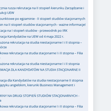
cznia rusza rekrutacja na II stopień kierunku Zarządzanie i
dukcji UEW
punktowe po egzaminie - II stopień studiów stacjonarnych
n na II stopień studiów stacjonarnych - ważne informacje!
acja na I stopień studiów - przewodnik po IRK
tracja Kandydatów na UEW od 4 maja 2022 r.
użona rekrutacja na studia niestacjonarne I i II stopnia –
 Górze
owa rekrutacja na studia stacjonarne I i II stopnia – Filia
e
użona rekrutacja na studia niestacjonarne I i II stopnia
MACJA DLA KANDYDATÓW NA STUDIA STACJONARNE II
acja dla Kandydatów na studia niestacjonarne II stopnia
ęzyku angielskim, kierunki Business Management i
INY NA DRUGI STOPIEŃ STUDIÓW STACJONARNYCH -
a
owa rekrutacja na studia stacjonarne I i II stopnia – Filia