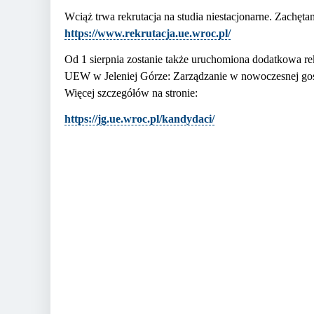
Wciąż trwa rekrutacja na studia niestacjonarne. Zachęta
https://www.rekrutacja.ue.wroc.pl/
Od 1 sierpnia zostanie także uruchomiona dodatkowa re
UEW w Jeleniej Górze: Zarządzanie w nowoczesnej gosp
Więcej szczegółów na stronie:
https://jg.ue.wroc.pl/kandydaci/