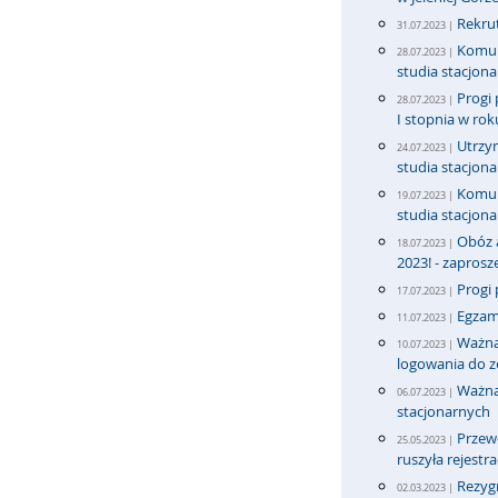
Rekrut
31.07.2023 |
Komun
28.07.2023 |
studia stacjona
Progi 
28.07.2023 |
I stopnia w ro
Utrzy
24.07.2023 |
studia stacjona
Komun
19.07.2023 |
studia stacjona
Obóz 
18.07.2023 |
2023! - zapros
Progi 
17.07.2023 |
Egzam
11.07.2023 |
Ważna
10.07.2023 |
logowania do 
Ważna
06.07.2023 |
stacjonarnych
Przew
25.05.2023 |
ruszyła rejestra
Rezygn
02.03.2023 |