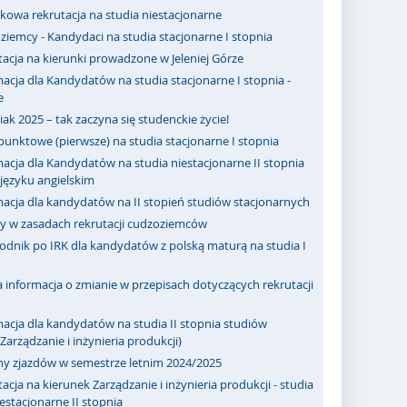
kowa rekrutacja na studia niestacjonarne
iemcy - Kandydaci na studia stacjonarne I stopnia
acja na kierunki prowadzone w Jeleniej Górze
acja dla Kandydatów na studia stacjonarne I stopnia -
e
ak 2025 – tak zaczyna się studenckie życie!
punktowe (pierwsze) na studia stacjonarne I stopnia
acja dla Kandydatów na studia niestacjonarne II stopnia
ęzyku angielskim
macja dla kandydatów na II stopień studiów stacjonarnych
y w zasadach rekrutacji cudzoziemców
odnik po IRK dla kandydatów z polską maturą na studia I
informacja o zmianie w przepisach dotyczących rekrutacji
acja dla kandydatów na studia II stopnia studiów
Zarządzanie i inżynieria produkcji)
ny zjazdów w semestrze letnim 2024/2025
acja na kierunek Zarządzanie i inżynieria produkcji - studia
iestacjonarne II stopnia