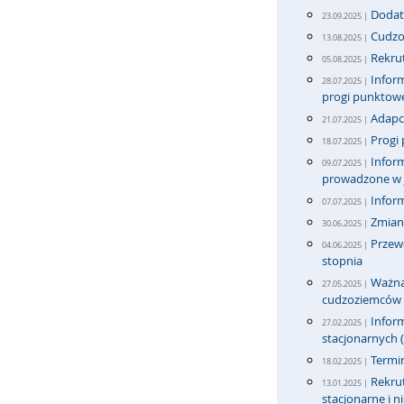
Dodat
23.09.2025 |
Cudzoz
13.08.2025 |
Rekrut
05.08.2025 |
Inform
28.07.2025 |
progi punktow
Adapci
21.07.2025 |
Progi 
18.07.2025 |
Inform
09.07.2025 |
prowadzone w j
Infor
07.07.2025 |
Zmian
30.06.2025 |
Przew
04.06.2025 |
stopnia
Ważna 
27.05.2025 |
cudzoziemców
Inform
27.02.2025 |
stacjonarnych (
Termi
18.02.2025 |
Rekrut
13.01.2025 |
stacjonarne i n