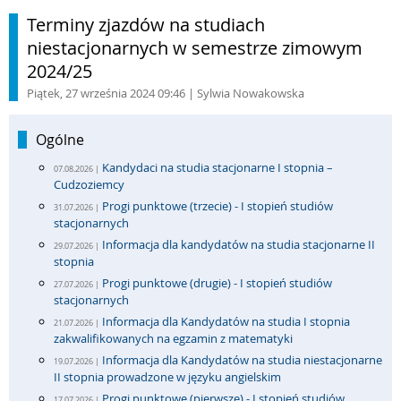
Terminy zjazdów na studiach
niestacjonarnych w semestrze zimowym
2024/25
Piątek, 27 września 2024 09:46
| Sylwia Nowakowska
Ogólne
Kandydaci na studia stacjonarne I stopnia –
07.08.2026 |
Cudzoziemcy
Progi punktowe (trzecie) - I stopień studiów
31.07.2026 |
stacjonarnych
Informacja dla kandydatów na studia stacjonarne II
29.07.2026 |
stopnia
Progi punktowe (drugie) - I stopień studiów
27.07.2026 |
stacjonarnych
Informacja dla Kandydatów na studia I stopnia
21.07.2026 |
zakwalifikowanych na egzamin z matematyki
Informacja dla Kandydatów na studia niestacjonarne
19.07.2026 |
II stopnia prowadzone w języku angielskim
Progi punktowe (pierwsze) - I stopień studiów
17.07.2026 |