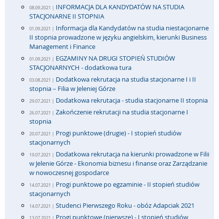
INFORMACJA DLA KANDYDATÓW NA STUDIA
08.09.2021 |
STACJONARNE II STOPNIA
Informacja dla Kandydatów na studia niestacjonarne
01.09.2021 |
II stopnia prowadzone w języku angielskim, kierunki Business
Management i Finance
EGZAMINY NA DRUGI STOPIEŃ STUDIÓW
01.09.2021 |
STACJONARNYCH - dodatkowa tura
Dodatkowa rekrutacja na studia stacjonarne I i II
03.08.2021 |
stopnia – Filia w Jeleniej Górze
Dodatkowa rekrutacja - studia stacjonarne II stopnia
29.07.2021 |
Zakończenie rekrutacji na studia stacjonarne I
26.07.2021 |
stopnia
Progi punktowe (drugie) - I stopień studiów
20.07.2021 |
stacjonarnych
Dodatkowa rekrutacja na kierunki prowadzone w Filii
19.07.2021 |
w Jelenie Górze - Ekonomia biznesu i finanse oraz Zarządzanie
w nowoczesnej gospodarce
Progi punktowe po egzaminie - II stopień studiów
14.07.2021 |
stacjonarnych
Studenci Pierwszego Roku - obóz Adapciak 2021
14.07.2021 |
Progi punktowe (pierwsze) - I stopień studiów
13.07.2021 |