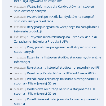
instrukcja logowania do zespołów
Ważna informacja dla Kandydatów na II stopień
06.07.2023 |
studiów stacjonarnych
Przewodnik po IRK dla kandydatów na I stopień
25.05.2023 |
studiów - ruszyła rejestracja
Rezygnacja z egzaminu wstępnego na Zarządzanie i
02.03.2023 |
inżynierię produkcji
10 stycznia rusza rekrutacja na II stopień kierunku
05.01.2023 |
Zarządzanie i Inżynieria Produkcji UEW
Progi punktowe po egzaminie - II stopień studiów
14.07.2022 |
stacjonarnych
Egzamin na II stopień studiów stacjonarnych - ważne
11.07.2022 |
informacje!
Rekrutacja na I stopień studiów - przewodnik po IRK
09.05.2022 |
Rejestracja Kandydatów na UEW od 4 maja 2022 r.
20.04.2022 |
Przedłużona rekrutacja na studia niestacjonarne I i II
24.09.2021 |
stopnia – Filia w Jeleniej Górze
Dodatkowa rekrutacja na studia stacjonarne I i II
24.09.2021 |
stopnia – Filia w Jeleniej Górze
Przedłużona rekrutacja na studia niestacjonarne I i II
23.09.2021 |
stopnia