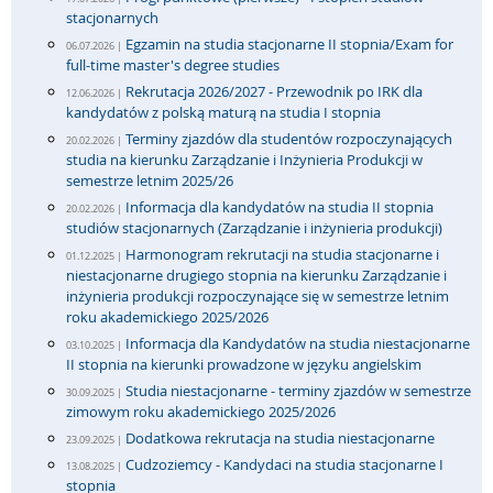
stacjonarnych
Egzamin na studia stacjonarne II stopnia/Exam for
06.07.2026 |
full-time master's degree studies
Rekrutacja 2026/2027 - Przewodnik po IRK dla
12.06.2026 |
kandydatów z polską maturą na studia I stopnia
Terminy zjazdów dla studentów rozpoczynających
20.02.2026 |
studia na kierunku Zarządzanie i Inżynieria Produkcji w
semestrze letnim 2025/26
Informacja dla kandydatów na studia II stopnia
20.02.2026 |
studiów stacjonarnych (Zarządzanie i inżynieria produkcji)
Harmonogram rekrutacji na studia stacjonarne i
01.12.2025 |
niestacjonarne drugiego stopnia na kierunku Zarządzanie i
inżynieria produkcji rozpoczynające się w semestrze letnim
roku akademickiego 2025/2026
Informacja dla Kandydatów na studia niestacjonarne
03.10.2025 |
II stopnia na kierunki prowadzone w języku angielskim
Studia niestacjonarne - terminy zjazdów w semestrze
30.09.2025 |
zimowym roku akademickiego 2025/2026
Dodatkowa rekrutacja na studia niestacjonarne
23.09.2025 |
Cudzoziemcy - Kandydaci na studia stacjonarne I
13.08.2025 |
stopnia