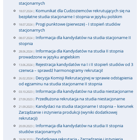
stacjonarnych
Komunikat dla Cudzoziemców rekrutujących się na
18.07.2024 |
bezpłatne studia stacjonarne I stopnia w języku polskim
Progi punktowe (pierwsze) - I stopień studiów
18.07.2024 |
stacjonarnych
Informacja dla kandydatów na studia stacjonarne II
08.07.2024 |
stopnia
Informacja dla Kandydatów na studia II stopnia
28.06.2024 |
prowadzone w języku angielskim
Rejestracja kandydatów na I i II stopień studiów od 3
13.06.2024 |
czerwca – sprawdź harmonogramy rekrutacji!
Decyzja Komisji Rekrutacyjnej w sprawie odstąpienia
26.02.2024 |
od egzaminu na studia stacjonarne II stopnia
Informacja dla kandydatów na studia niestacjonarne
03.10.2023 |
Przedłużona rekrutacja na studia niestacjonarne
27.09.2023 |
Kandydaci na studia stacjonarne I stopnia – kierunek
21.09.2023 |
Zarządzanie i inżynieria produkcji (wyniki dodatkowej
rekrutacji)
Informacja dla kandydatów na studia II stopnia
20.09.2023 |
studiów stacjonarnych
Dodatkowa rekrutacja - Zarządzanie i inżynieria
29.08.2023 |