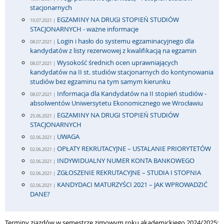
stacjonarnych
EGZAMINY NA DRUGI STOPIEŃ STUDIÓW
10.07.2021 |
STACJONARNYCH - ważne informacje
Login i hasło do systemu egzaminacyjnego dla
08.07.2021 |
kandydatów z listy rezerwowej z kwalifikacją na egzamin
Wysokość średnich ocen uprawniających
08.07.2021 |
kandydatów na II st. studiów stacjonarnych do kontynowania
studiów bez egzaminu na tym samym kierunku
Informacja dla Kandydatów na II stopień studiów -
08.07.2021 |
absolwentów Uniwersytetu Ekonomicznego we Wrocławiu
EGZAMINY NA DRUGI STOPIEŃ STUDIÓW
25.06.2021 |
STACJONARNYCH
UWAGA
02.06.2021 |
OPŁATY REKRUTACYJNE – USTALANIE PRIORYTETÓW
02.06.2021 |
INDYWIDUALNY NUMER KONTA BANKOWEGO
02.06.2021 |
ZGŁOSZENIE REKRUTACYJNE – STUDIA I STOPNIA
02.06.2021 |
KANDYDACI MATURZYŚCI 2021 – JAK WPROWADZIĆ
02.06.2021 |
DANE?
Terminy zjazdów w semestrze zimowym roku akademickiego 2024/2025: