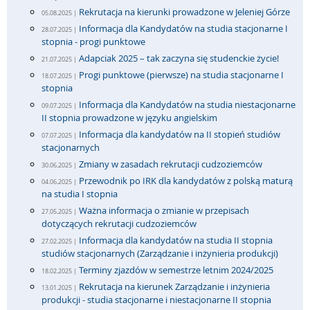
Rekrutacja na kierunki prowadzone w Jeleniej Górze
05.08.2025 |
Informacja dla Kandydatów na studia stacjonarne I
28.07.2025 |
stopnia - progi punktowe
Adapciak 2025 – tak zaczyna się studenckie życie!
21.07.2025 |
Progi punktowe (pierwsze) na studia stacjonarne I
18.07.2025 |
stopnia
Informacja dla Kandydatów na studia niestacjonarne
09.07.2025 |
II stopnia prowadzone w języku angielskim
Informacja dla kandydatów na II stopień studiów
07.07.2025 |
stacjonarnych
Zmiany w zasadach rekrutacji cudzoziemców
30.06.2025 |
Przewodnik po IRK dla kandydatów z polską maturą
04.06.2025 |
na studia I stopnia
Ważna informacja o zmianie w przepisach
27.05.2025 |
dotyczących rekrutacji cudzoziemców
Informacja dla kandydatów na studia II stopnia
27.02.2025 |
studiów stacjonarnych (Zarządzanie i inżynieria produkcji)
Terminy zjazdów w semestrze letnim 2024/2025
18.02.2025 |
Rekrutacja na kierunek Zarządzanie i inżynieria
13.01.2025 |
produkcji - studia stacjonarne i niestacjonarne II stopnia