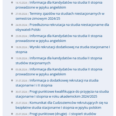
Informacja dla Kandydatów na studia II stopnia
14.10.2024 |
prowadzone w języku angielskim
Terminy zjazdów na studiach niestacjonarnych w
27.09.2024 |
semestrze zimowym 2024/25
Przedłużona rekrutacja na studia niestacjonarne dla
24.09.2024 |
obywateli Polski
Informacja dla Kandydatów na studia II stopnia
23.09.2024 |
prowadzone w języku angielskim
Wyniki rekrutacji dodatkowej na studia stacjonarne I
18.09.2024 |
stopnia
Informacja dla kandydatów na studia II stopnia
13.09.2024 |
studiów stacjonarnych
Informacja dla Kandydatów na studia II stopnia
05.08.2024 |
prowadzone w języku angielskim
Informacja o dodatkowej rekrutacji na studia
31.07.2024 |
stacjonarne I i II stopnia
Progi punktowe kwalifikujące do przyjęcia na studia
30.07.2024 |
stacjonarne I stopnia w roku akademickim 2024/2025
Komunikat dla Cudzoziemców rekrutujących się na
25.07.2024 |
bezpłatne studia stacjonarne I stopnia w języku polskim
Progi punktowe (drugie) - I stopień studiów
25.07.2024 |