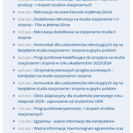
producji - I stopień studiów stacjonarnych
Rekrutacja na nowe kierunki w Jeleniej Górze
09.08.2023 |
Dodatkowa rekrutacja na studia stacjonarne I i II
03.08.2023 |
stopnia – Filia w Jeleniej Górze
Rekrutacja dodatkowa na stacjonarne studia II
31.07.2023 |
stopnia
Komunikat dla cudzoziemców rekrutujących się na
28.07.2023 |
bezpłatne studia stacjonarne I stopnia w języku polskim
Progi punktowe kwalifikujące do przyjęcia na studia
28.07.2023 |
stacjonarne I stopnia w roku akademickim 2023/2024
Utrzymanie pierwszych progów punkowych –
24.07.2023 |
kandydaci na studia stacjonarne I stopnia
Komunikat dla cudzoziemców rekrutujących się na
19.07.2023 |
bezpłatne studia stacjonarne I stopnia w języku polskim
Obóz adaptacyjny dla studentów pierwszego roku -
18.07.2023 |
Adapciak 2023! - zaproszenie od studentów UEW
Progi punktowe (pierwsze) - I stopień studiów
17.07.2023 |
stacjonarnych
Egzaminy - ważne informacje dla Kandydatów
11.07.2023 |
Ważna informacja: Harmonogram egzaminów oraz
10.07.2023 |