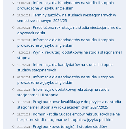
Informacja dla Kandydatów na studia II stopnia
14.10.2024 |
prowadzone w języku angielskim
Terminy zjazdów na studiach niestacjonarnych w
27.09.2024 |
semestrze zimowym 2024/25
Przedłużona rekrutacja na studia niestacjonarne dla
24.09.2024 |
obywateli Polski
Informacja dla Kandydatów na studia II stopnia
23.09.2024 |
prowadzone w języku angielskim
Wyniki rekrutacji dodatkowej na studia stacjonarne I
18.09.2024 |
stopnia
Informacja dla kandydatów na studia II stopnia
13.09.2024 |
studiów stacjonarnych
Informacja dla Kandydatów na studia II stopnia
05.08.2024 |
prowadzone w języku angielskim
Informacja o dodatkowej rekrutacji na studia
31.07.2024 |
stacjonarne I i II stopnia
Progi punktowe kwalifikujące do przyjęcia na studia
30.07.2024 |
stacjonarne I stopnia w roku akademickim 2024/2025
Komunikat dla Cudzoziemców rekrutujących się na
25.07.2024 |
bezpłatne studia stacjonarne I stopnia w języku polskim
Progi punktowe (drugie) - I stopień studiów
25.07.2024 |