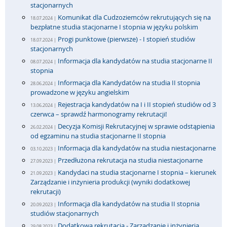
stacjonarnych
Komunikat dla Cudzoziemców rekrutujących się na
18.07.2024 |
bezpłatne studia stacjonarne I stopnia w języku polskim
Progi punktowe (pierwsze) - I stopień studiów
18.07.2024 |
stacjonarnych
Informacja dla kandydatów na studia stacjonarne II
08.07.2024 |
stopnia
Informacja dla Kandydatów na studia II stopnia
28.06.2024 |
prowadzone w języku angielskim
Rejestracja kandydatów na I i II stopień studiów od 3
13.06.2024 |
czerwca – sprawdź harmonogramy rekrutacji!
Decyzja Komisji Rekrutacyjnej w sprawie odstąpienia
26.02.2024 |
od egzaminu na studia stacjonarne II stopnia
Informacja dla kandydatów na studia niestacjonarne
03.10.2023 |
Przedłużona rekrutacja na studia niestacjonarne
27.09.2023 |
Kandydaci na studia stacjonarne I stopnia – kierunek
21.09.2023 |
Zarządzanie i inżynieria produkcji (wyniki dodatkowej
rekrutacji)
Informacja dla kandydatów na studia II stopnia
20.09.2023 |
studiów stacjonarnych
Dodatkowa rekrutacja - Zarządzanie i inżynieria
29.08.2023 |