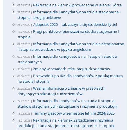
Rekrutacja na kierunki prowadzone w Jeleniej Górze
05.08.2025 |
Informacja dla Kandydatów na studia stacjonarne I
28.07.2025 |
stopnia - progi punktowe
Adapciak 2025 – tak zaczyna się studenckie życie!
21.07.2025 |
Progi punktowe (pierwsze) na studia stacjonarne I
18.07.2025 |
stopnia
Informacja dla Kandydatów na studia niestacjonarne
09.07.2025 |
II stopnia prowadzone w języku angielskim
Informacja dla kandydatów na II stopień studiów
07.07.2025 |
stacjonarnych
Zmiany w zasadach rekrutacji cudzoziemców
30.06.2025 |
Przewodnik po IRK dla kandydatów z polską maturą
04.06.2025 |
na studia I stopnia
Ważna informacja o zmianie w przepisach
27.05.2025 |
dotyczących rekrutacji cudzoziemców
Informacja dla kandydatów na studia II stopnia
27.02.2025 |
studiów stacjonarnych (Zarządzanie i inżynieria produkcji)
Terminy zjazdów w semestrze letnim 2024/2025
18.02.2025 |
Rekrutacja na kierunek Zarządzanie i inżynieria
13.01.2025 |
produkcji - studia stacjonarne i niestacjonarne II stopnia