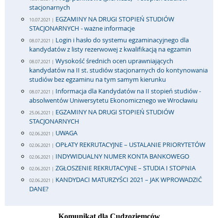
stacjonarnych
EGZAMINY NA DRUGI STOPIEŃ STUDIÓW
10.07.2021 |
STACJONARNYCH - ważne informacje
Login i hasło do systemu egzaminacyjnego dla
08.07.2021 |
kandydatów z listy rezerwowej z kwalifikacją na egzamin
Wysokość średnich ocen uprawniających
08.07.2021 |
kandydatów na II st. studiów stacjonarnych do kontynowania
studiów bez egzaminu na tym samym kierunku
Informacja dla Kandydatów na II stopień studiów -
08.07.2021 |
absolwentów Uniwersytetu Ekonomicznego we Wrocławiu
EGZAMINY NA DRUGI STOPIEŃ STUDIÓW
25.06.2021 |
STACJONARNYCH
UWAGA
02.06.2021 |
OPŁATY REKRUTACYJNE – USTALANIE PRIORYTETÓW
02.06.2021 |
INDYWIDUALNY NUMER KONTA BANKOWEGO
02.06.2021 |
ZGŁOSZENIE REKRUTACYJNE – STUDIA I STOPNIA
02.06.2021 |
KANDYDACI MATURZYŚCI 2021 – JAK WPROWADZIĆ
02.06.2021 |
DANE?
Komunikat dla Cudzoziemców