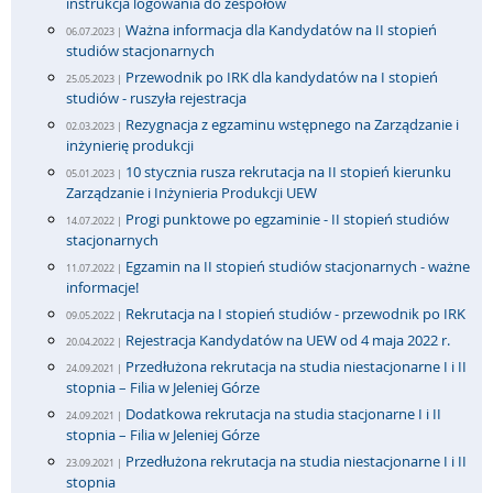
instrukcja logowania do zespołów
Ważna informacja dla Kandydatów na II stopień
06.07.2023 |
studiów stacjonarnych
Przewodnik po IRK dla kandydatów na I stopień
25.05.2023 |
studiów - ruszyła rejestracja
Rezygnacja z egzaminu wstępnego na Zarządzanie i
02.03.2023 |
inżynierię produkcji
10 stycznia rusza rekrutacja na II stopień kierunku
05.01.2023 |
Zarządzanie i Inżynieria Produkcji UEW
Progi punktowe po egzaminie - II stopień studiów
14.07.2022 |
stacjonarnych
Egzamin na II stopień studiów stacjonarnych - ważne
11.07.2022 |
informacje!
Rekrutacja na I stopień studiów - przewodnik po IRK
09.05.2022 |
Rejestracja Kandydatów na UEW od 4 maja 2022 r.
20.04.2022 |
Przedłużona rekrutacja na studia niestacjonarne I i II
24.09.2021 |
stopnia – Filia w Jeleniej Górze
Dodatkowa rekrutacja na studia stacjonarne I i II
24.09.2021 |
stopnia – Filia w Jeleniej Górze
Przedłużona rekrutacja na studia niestacjonarne I i II
23.09.2021 |
stopnia