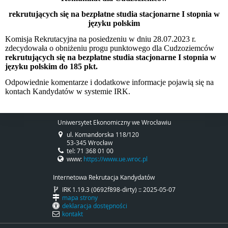
rekrutujących się na bezpłatne studia stacjonarne I stopnia w
języku polskim
Komisja Rekrutacyjna na posiedzeniu w dniu 28.07.2023 r.
zdecydowała o obniżeniu progu punktowego dla Cudzoziemców
rekrutujących się na bezpłatne studia stacjonarne I stopnia w
języku polskim
do 185 pkt.
Odpowiednie komentarze i dodatkowe informacje pojawią się na
kontach Kandydatów w systemie IRK.
Uniwersytet Ekonomiczny we Wrocławiu
ul. Komandorska 118/120
53-345 Wrocław
tel: 71 368 01 00
www:
https://www.ue.wroc.pl
Internetowa Rekrutacja Kandydatów
IRK 1.19.3 (0692f898-dirty) :: 2025-05-07
mapa strony
deklaracja dostępności
kontakt