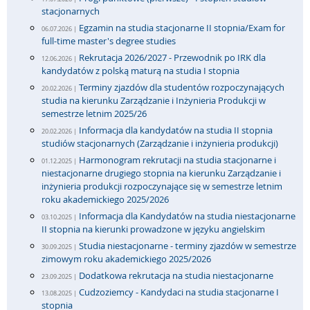
stacjonarnych
Egzamin na studia stacjonarne II stopnia/Exam for
06.07.2026 |
full-time master's degree studies
Rekrutacja 2026/2027 - Przewodnik po IRK dla
12.06.2026 |
kandydatów z polską maturą na studia I stopnia
Terminy zjazdów dla studentów rozpoczynających
20.02.2026 |
studia na kierunku Zarządzanie i Inżynieria Produkcji w
semestrze letnim 2025/26
Informacja dla kandydatów na studia II stopnia
20.02.2026 |
studiów stacjonarnych (Zarządzanie i inżynieria produkcji)
Harmonogram rekrutacji na studia stacjonarne i
01.12.2025 |
niestacjonarne drugiego stopnia na kierunku Zarządzanie i
inżynieria produkcji rozpoczynające się w semestrze letnim
roku akademickiego 2025/2026
Informacja dla Kandydatów na studia niestacjonarne
03.10.2025 |
II stopnia na kierunki prowadzone w języku angielskim
Studia niestacjonarne - terminy zjazdów w semestrze
30.09.2025 |
zimowym roku akademickiego 2025/2026
Dodatkowa rekrutacja na studia niestacjonarne
23.09.2025 |
Cudzoziemcy - Kandydaci na studia stacjonarne I
13.08.2025 |
stopnia