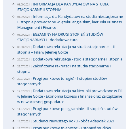
INFORMACJA DLA KANDYDATÓW NA STUDIA
08.09.2021 |
STACJONARNE II STOPNIA
Informacja dla Kandydatów na studia niestacjonarne
01.09.2021 |
II stopnia prowadzone w języku angielskim, kierunki Business
Management i Finance
EGZAMINY NA DRUGI STOPIEŃ STUDIÓW
01.09.2021 |
STACJONARNYCH - dodatkowa tura
Dodatkowa rekrutacja na studia stacjonarne I i II
03.08.2021 |
stopnia – Filia w Jeleniej Górze
Dodatkowa rekrutacja - studia stacjonarne II stopnia
29.07.2021 |
Zakończenie rekrutacji na studia stacjonarne I
26.07.2021 |
stopnia
Progi punktowe (drugie) - I stopień studiów
20.07.2021 |
stacjonarnych
Dodatkowa rekrutacja na kierunki prowadzone w Filii
19.07.2021 |
w Jelenie Górze - Ekonomia biznesu i finanse oraz Zarządzanie
w nowoczesnej gospodarce
Progi punktowe po egzaminie - II stopień studiów
14.07.2021 |
stacjonarnych
Studenci Pierwszego Roku - obóz Adapciak 2021
14.07.2021 |
Progi punktowe (pierwsze) - I stopień studiów
13.07.2021 |