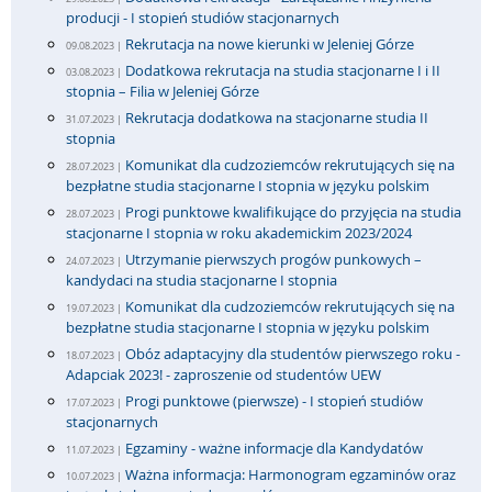
producji - I stopień studiów stacjonarnych
Rekrutacja na nowe kierunki w Jeleniej Górze
09.08.2023 |
Dodatkowa rekrutacja na studia stacjonarne I i II
03.08.2023 |
stopnia – Filia w Jeleniej Górze
Rekrutacja dodatkowa na stacjonarne studia II
31.07.2023 |
stopnia
Komunikat dla cudzoziemców rekrutujących się na
28.07.2023 |
bezpłatne studia stacjonarne I stopnia w języku polskim
Progi punktowe kwalifikujące do przyjęcia na studia
28.07.2023 |
stacjonarne I stopnia w roku akademickim 2023/2024
Utrzymanie pierwszych progów punkowych –
24.07.2023 |
kandydaci na studia stacjonarne I stopnia
Komunikat dla cudzoziemców rekrutujących się na
19.07.2023 |
bezpłatne studia stacjonarne I stopnia w języku polskim
Obóz adaptacyjny dla studentów pierwszego roku -
18.07.2023 |
Adapciak 2023! - zaproszenie od studentów UEW
Progi punktowe (pierwsze) - I stopień studiów
17.07.2023 |
stacjonarnych
Egzaminy - ważne informacje dla Kandydatów
11.07.2023 |
Ważna informacja: Harmonogram egzaminów oraz
10.07.2023 |