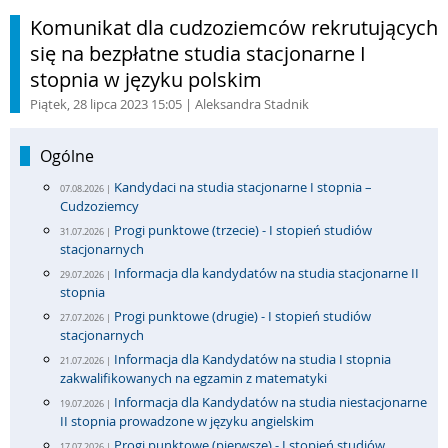
Komunikat dla cudzoziemców rekrutujących
się na bezpłatne studia stacjonarne I
stopnia w języku polskim
Piątek, 28 lipca 2023 15:05
| Aleksandra Stadnik
Ogólne
Kandydaci na studia stacjonarne I stopnia –
07.08.2026 |
Cudzoziemcy
Progi punktowe (trzecie) - I stopień studiów
31.07.2026 |
stacjonarnych
Informacja dla kandydatów na studia stacjonarne II
29.07.2026 |
stopnia
Progi punktowe (drugie) - I stopień studiów
27.07.2026 |
stacjonarnych
Informacja dla Kandydatów na studia I stopnia
21.07.2026 |
zakwalifikowanych na egzamin z matematyki
Informacja dla Kandydatów na studia niestacjonarne
19.07.2026 |
II stopnia prowadzone w języku angielskim
Progi punktowe (pierwsze) - I stopień studiów
17.07.2026 |