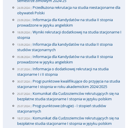
semestrze zimowym 2024/25
Przedłużona rekrutacja na studia niestacjonarne dla
24.09.2024 |
obywateli Polski
Informacja dla Kandydatów na studia II stopnia
23.09.2024 |
prowadzone w języku angielskim
Wyniki rekrutacji dodatkowej na studia stacjonarne I
18.09.2024 |
stopnia
Informacja dla kandydatów na studia II stopnia
13.09.2024 |
studiów stacjonarnych
Informacja dla Kandydatów na studia II stopnia
05.08.2024 |
prowadzone w języku angielskim
Informacja o dodatkowej rekrutacji na studia
31.07.2024 |
stacjonarne I i II stopnia
Progi punktowe kwalifikujące do przyjęcia na studia
30.07.2024 |
stacjonarne I stopnia w roku akademickim 2024/2025
Komunikat dla Cudzoziemców rekrutujących się na
25.07.2024 |
bezpłatne studia stacjonarne I stopnia w języku polskim
Progi punktowe (drugie) - I stopień studiów
25.07.2024 |
stacjonarnych
Komunikat dla Cudzoziemców rekrutujących się na
18.07.2024 |
bezpłatne studia stacjonarne I stopnia w języku polskim