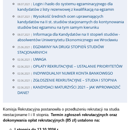
Login i hasło do systemu egzaminacyjnego dla
08.07.2021 |
kandydatów z listy rezerwowej z kwalifikacją na egzamin
Wysokość średnich ocen uprawniających
08.07.2021 |
kandydatów na II st. studiów stacjonarnych do kontynowania
studiów bez egzaminu na tym samym kierunku
Informacja dla Kandydatów na II stopień studiów -
08.07.2021 |
absolwentów Uniwersytetu Ekonomicznego we Wrocławiu
EGZAMINY NA DRUGI STOPIEŃ STUDIÓW
25.06.2021 |
STACJONARNYCH
UWAGA
02.06.2021 |
OPŁATY REKRUTACYJNE – USTALANIE PRIORYTETÓW
02.06.2021 |
INDYWIDUALNY NUMER KONTA BANKOWEGO
02.06.2021 |
ZGŁOSZENIE REKRUTACYJNE – STUDIA I STOPNIA
02.06.2021 |
KANDYDACI MATURZYŚCI 2021 – JAK WPROWADZIĆ
02.06.2021 |
DANE?
Komisja Rekrutacyjna postanowiła o przedłużeniu rekrutacji na studia
niestacjonarne I i II stopnia.
Termin zgłoszeń rekrutacyjnych oraz
dokonywania opłat rekrutacyjnych (85 zł) ustalono na:
I stopnia do 13.10.2024 r.