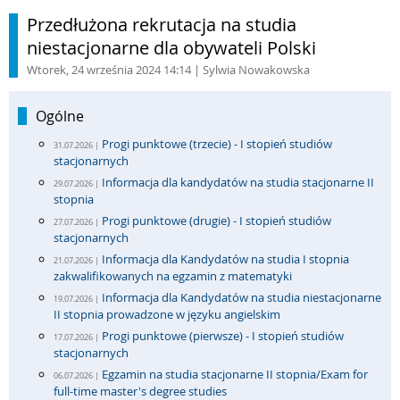
Przedłużona rekrutacja na studia
niestacjonarne dla obywateli Polski
Wtorek, 24 września 2024 14:14
| Sylwia Nowakowska
Ogólne
Progi punktowe (trzecie) - I stopień studiów
31.07.2026 |
stacjonarnych
Informacja dla kandydatów na studia stacjonarne II
29.07.2026 |
stopnia
Progi punktowe (drugie) - I stopień studiów
27.07.2026 |
stacjonarnych
Informacja dla Kandydatów na studia I stopnia
21.07.2026 |
zakwalifikowanych na egzamin z matematyki
Informacja dla Kandydatów na studia niestacjonarne
19.07.2026 |
II stopnia prowadzone w języku angielskim
Progi punktowe (pierwsze) - I stopień studiów
17.07.2026 |
stacjonarnych
Egzamin na studia stacjonarne II stopnia/Exam for
06.07.2026 |
full-time master's degree studies