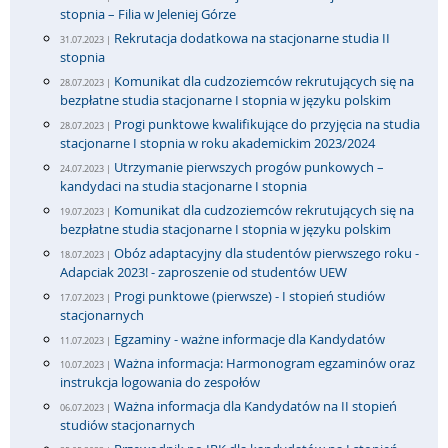
stopnia – Filia w Jeleniej Górze
Rekrutacja dodatkowa na stacjonarne studia II
31.07.2023 |
stopnia
Komunikat dla cudzoziemców rekrutujących się na
28.07.2023 |
bezpłatne studia stacjonarne I stopnia w języku polskim
Progi punktowe kwalifikujące do przyjęcia na studia
28.07.2023 |
stacjonarne I stopnia w roku akademickim 2023/2024
Utrzymanie pierwszych progów punkowych –
24.07.2023 |
kandydaci na studia stacjonarne I stopnia
Komunikat dla cudzoziemców rekrutujących się na
19.07.2023 |
bezpłatne studia stacjonarne I stopnia w języku polskim
Obóz adaptacyjny dla studentów pierwszego roku -
18.07.2023 |
Adapciak 2023! - zaproszenie od studentów UEW
Progi punktowe (pierwsze) - I stopień studiów
17.07.2023 |
stacjonarnych
Egzaminy - ważne informacje dla Kandydatów
11.07.2023 |
Ważna informacja: Harmonogram egzaminów oraz
10.07.2023 |
instrukcja logowania do zespołów
Ważna informacja dla Kandydatów na II stopień
06.07.2023 |
studiów stacjonarnych