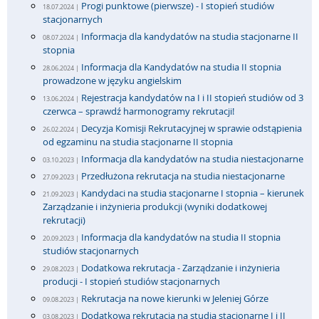
Progi punktowe (pierwsze) - I stopień studiów
18.07.2024 |
stacjonarnych
Informacja dla kandydatów na studia stacjonarne II
08.07.2024 |
stopnia
Informacja dla Kandydatów na studia II stopnia
28.06.2024 |
prowadzone w języku angielskim
Rejestracja kandydatów na I i II stopień studiów od 3
13.06.2024 |
czerwca – sprawdź harmonogramy rekrutacji!
Decyzja Komisji Rekrutacyjnej w sprawie odstąpienia
26.02.2024 |
od egzaminu na studia stacjonarne II stopnia
Informacja dla kandydatów na studia niestacjonarne
03.10.2023 |
Przedłużona rekrutacja na studia niestacjonarne
27.09.2023 |
Kandydaci na studia stacjonarne I stopnia – kierunek
21.09.2023 |
Zarządzanie i inżynieria produkcji (wyniki dodatkowej
rekrutacji)
Informacja dla kandydatów na studia II stopnia
20.09.2023 |
studiów stacjonarnych
Dodatkowa rekrutacja - Zarządzanie i inżynieria
29.08.2023 |
producji - I stopień studiów stacjonarnych
Rekrutacja na nowe kierunki w Jeleniej Górze
09.08.2023 |
Dodatkowa rekrutacja na studia stacjonarne I i II
03.08.2023 |