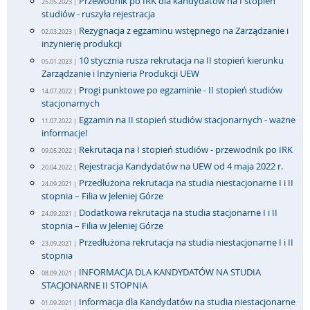
Przewodnik po IRK dla kandydatów na I stopień
25.05.2023 |
studiów - ruszyła rejestracja
Rezygnacja z egzaminu wstępnego na Zarządzanie i
02.03.2023 |
inżynierię produkcji
10 stycznia rusza rekrutacja na II stopień kierunku
05.01.2023 |
Zarządzanie i Inżynieria Produkcji UEW
Progi punktowe po egzaminie - II stopień studiów
14.07.2022 |
stacjonarnych
Egzamin na II stopień studiów stacjonarnych - ważne
11.07.2022 |
informacje!
Rekrutacja na I stopień studiów - przewodnik po IRK
09.05.2022 |
Rejestracja Kandydatów na UEW od 4 maja 2022 r.
20.04.2022 |
Przedłużona rekrutacja na studia niestacjonarne I i II
24.09.2021 |
stopnia – Filia w Jeleniej Górze
Dodatkowa rekrutacja na studia stacjonarne I i II
24.09.2021 |
stopnia – Filia w Jeleniej Górze
Przedłużona rekrutacja na studia niestacjonarne I i II
23.09.2021 |
stopnia
INFORMACJA DLA KANDYDATÓW NA STUDIA
08.09.2021 |
STACJONARNE II STOPNIA
Informacja dla Kandydatów na studia niestacjonarne
01.09.2021 |