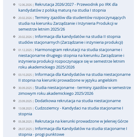
Rekrutacja 2026/2027 - Przewodnik po IRK dla
12.06.2026 |
kandydatów z polską maturą na studia I stopnia
Terminy zjazdów dla studentów rozpoczynających
20.02.2026 |
studia na kierunku Zarządzanie i Inżynieria Produkcji w
semestrze letnim 2025/26
Informacja dla kandydatów na studia II stopnia
20.02.2026 |
studiów stacjonarnych (Zarządzanie i inżynieria produkcji)
Harmonogram rekrutacji na studia stacjonarne i
01.12.2025 |
niestacjonarne drugiego stopnia na kierunku Zarządzanie i
inżynieria produkcji rozpoczynające się w semestrze letnim
roku akademickiego 2025/2026
Informacja dla Kandydatów na studia niestacjonarne
03.10.2025 |
II stopnia na kierunki prowadzone w języku angielskim
Studia niestacjonarne - terminy zjazdów w semestrze
30.09.2025 |
zimowym roku akademickiego 2025/2026
Dodatkowa rekrutacja na studia niestacjonarne
23.09.2025 |
Cudzoziemcy - Kandydaci na studia stacjonarne I
13.08.2025 |
stopnia
Rekrutacja na kierunki prowadzone w Jeleniej Górze
05.08.2025 |
Informacja dla Kandydatów na studia stacjonarne I
28.07.2025 |
stopnia - progi punktowe