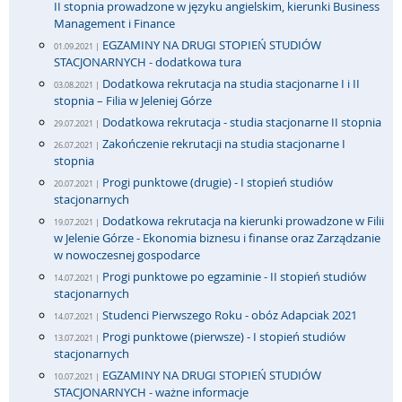
II stopnia prowadzone w języku angielskim, kierunki Business
Management i Finance
EGZAMINY NA DRUGI STOPIEŃ STUDIÓW
01.09.2021 |
STACJONARNYCH - dodatkowa tura
Dodatkowa rekrutacja na studia stacjonarne I i II
03.08.2021 |
stopnia – Filia w Jeleniej Górze
Dodatkowa rekrutacja - studia stacjonarne II stopnia
29.07.2021 |
Zakończenie rekrutacji na studia stacjonarne I
26.07.2021 |
stopnia
Progi punktowe (drugie) - I stopień studiów
20.07.2021 |
stacjonarnych
Dodatkowa rekrutacja na kierunki prowadzone w Filii
19.07.2021 |
w Jelenie Górze - Ekonomia biznesu i finanse oraz Zarządzanie
w nowoczesnej gospodarce
Progi punktowe po egzaminie - II stopień studiów
14.07.2021 |
stacjonarnych
Studenci Pierwszego Roku - obóz Adapciak 2021
14.07.2021 |
Progi punktowe (pierwsze) - I stopień studiów
13.07.2021 |
stacjonarnych
EGZAMINY NA DRUGI STOPIEŃ STUDIÓW
10.07.2021 |
STACJONARNYCH - ważne informacje