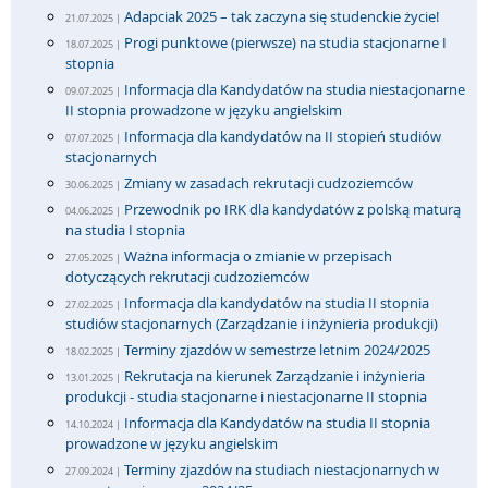
Adapciak 2025 – tak zaczyna się studenckie życie!
21.07.2025 |
Progi punktowe (pierwsze) na studia stacjonarne I
18.07.2025 |
stopnia
Informacja dla Kandydatów na studia niestacjonarne
09.07.2025 |
II stopnia prowadzone w języku angielskim
Informacja dla kandydatów na II stopień studiów
07.07.2025 |
stacjonarnych
Zmiany w zasadach rekrutacji cudzoziemców
30.06.2025 |
Przewodnik po IRK dla kandydatów z polską maturą
04.06.2025 |
na studia I stopnia
Ważna informacja o zmianie w przepisach
27.05.2025 |
dotyczących rekrutacji cudzoziemców
Informacja dla kandydatów na studia II stopnia
27.02.2025 |
studiów stacjonarnych (Zarządzanie i inżynieria produkcji)
Terminy zjazdów w semestrze letnim 2024/2025
18.02.2025 |
Rekrutacja na kierunek Zarządzanie i inżynieria
13.01.2025 |
produkcji - studia stacjonarne i niestacjonarne II stopnia
Informacja dla Kandydatów na studia II stopnia
14.10.2024 |
prowadzone w języku angielskim
Terminy zjazdów na studiach niestacjonarnych w
27.09.2024 |